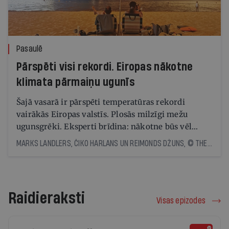
Pasaulē
Pārspēti visi rekordi. Eiropas nākotne
klimata pārmaiņu ugunīs
Šajā vasarā ir pārspēti temperatūras rekordi
vairākās Eiropas valstīs. Plosās milzīgi mežu
ugunsgrēki. Eksperti brīdina: nākotne būs vēl
skarbāka
MARKS LANDLERS, ČIKO HARLANS UN REIMONDS DŽUNS, © THE NEW YORK TIMES NEWS SERVICE
Raidieraksti
Visas epizodes