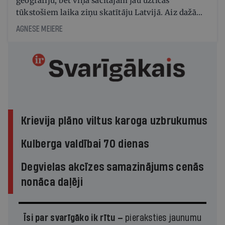
ģeogrāfiju, bet viņa sacītajam jau uzticas
tūkstošiem laika ziņu skatītāju Latvijā. Aiz dažām
minūtēm televīzijas ēterā ir 11 gadi uzcītīga darba,
AGNESE MEIERE
mammas atbalsts un drosme turpināt
meteovērojumus arī tad, kad šķiet, ka tie
nevienam nav vajadzīgi
Krievija plāno viltus karoga uzbrukumus
Kulberga valdībai 70 dienas
Degvielas akcīzes samazinājums cenās
nonāca daļēji
Īsi par svarīgāko ik rītu —
pieraksties jaunumu