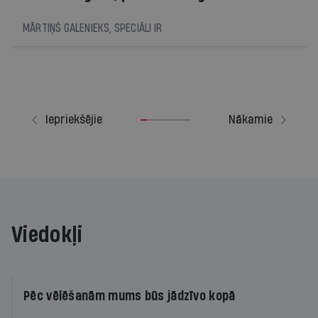
MĀRTIŅŠ GALENIEKS, SPECIĀLI IR
Iepriekšējie
Nākamie
Viedokļi
Pēc vēlēšanām mums būs jādzīvo kopā