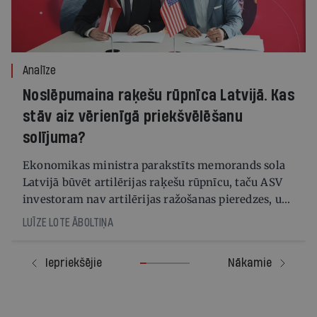
Analīze
Noslēpumaina raķešu rūpnīca Latvijā. Kas
stāv aiz vērienīgā priekšvēlēšanu
solījuma?
Ekonomikas ministra parakstīts memorands sola
Latvijā būvēt artilērijas raķešu rūpnīcu, taču ASV
investoram nav artilērijas ražošanas pieredzes, un
arī mūsu bruņotie spēki šādas spējas neplāno
LUĪZE LOTE ĀBOLTIŅA
Iepriekšējie
Nākamie