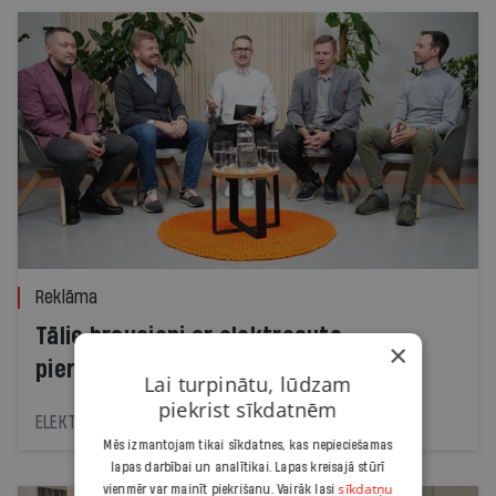
Reklāma
Tālie braucieni ar elektroauto -
×
pieredzējušu lietotāju atziņas
Lai turpinātu, lūdzam
piekrist sīkdatnēm
ELEKTRUM
Mēs izmantojam tikai sīkdatnes, kas nepieciešamas
lapas darbībai un analītikai. Lapas kreisajā stūrī
sīkdatņu
vienmēr var mainīt piekrišanu. Vairāk lasi