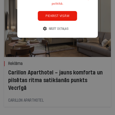
politikā.
PIEKRIST VISĀM
RĀDĪT DETAĻAS
Reklāma
Carillon Aparthotel – jauns komforta un
pilsētas ritma satikšanās punkts
Vecrīgā
CARILLON APARTHOTEL