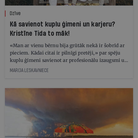
Dzīve
Kā savienot kuplu ģimeni un karjeru?
Kristīne Tida to māk!
«Man ar vienu bērnu bija grūtāk nekā ir šobrīd ar
pieciem. Kādai citai ir pilnīgi pretēji,» par spēju
kuplu ģimeni savienot ar profesionālu izaugsmi un
tikt pāri arī ļoti smagiem dzīves pārbaudījumiem
MARIJA LESKAVNIECE
saka fotogrāfe Kristīne Tīda