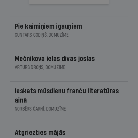
Pie kaimiņiem igauņiem
GUNTARS GODIŅŠ, DOMUZĪME
Mečnikova ielas divas joslas
ARTURS DROŅS, DOMUZĪME
Ieskats mūsdienu franču literatūras
ainā
NORBĒRS ČARNĪ, DOMUZĪME
Atgriezties mājās