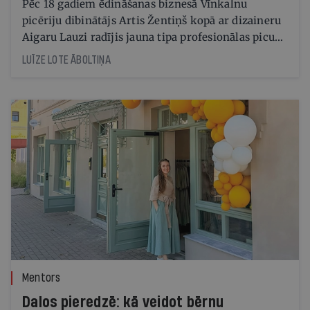
Pēc 18 gadiem ēdināšanas biznesā Vīnkalnu
picēriju dibinātājs Artis Žentiņš kopā ar dizaineru
Aigaru Lauzi radījis jauna tipa profesionālas picu
krāsns prototipu. Tagad Dimantiņš jāpārvērš
LUĪZE LOTE ĀBOLTIŅA
ražojamā un eksportējamā produktā
Mentors
Dalos pieredzē: kā veidot bērnu