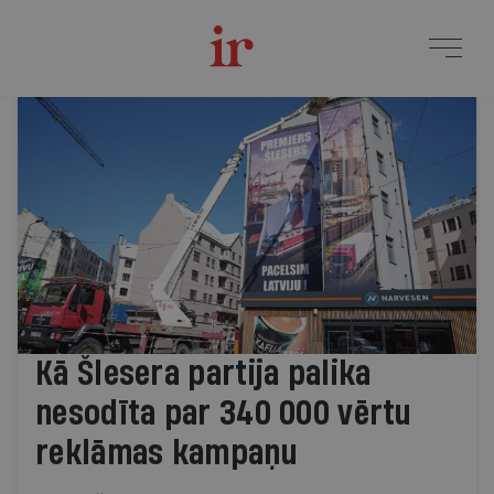
Žurnāls Ir | Svarīgākais 
Jaunākie raksti
Kā Šlesera partija palika
nesodīta par 340 000 vērtu
reklāmas kampaņu