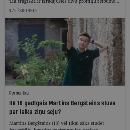
Tik traģiska ir izrādījusies divu promiļu reibuma
cena
ILZE ŠĶIETNIECE
Personība
Kā 18 gadīgais Martins Bergšteins kļuva
par laika ziņu seju?
Martins Bergšteins (18) vēl tikai sāks studēt