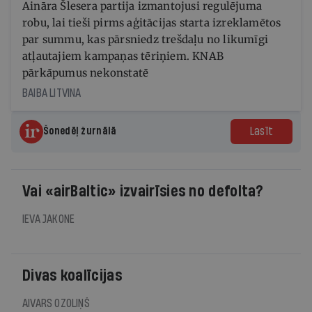
Aināra Šlesera partija izmantojusi regulējuma
robu, lai tieši pirms aģitācijas starta izreklamētos
par summu, kas pārsniedz trešdaļu no likumīgi
atļautajiem kampaņas tēriņiem. KNAB
pārkāpumus nekonstatē
BAIBA LITVINA
Lasīt
Šonedēļ žurnālā
Vai «airBaltic» izvairīsies no defolta?
IEVA JAKONE
Divas koalīcijas
AIVARS OZOLIŅŠ