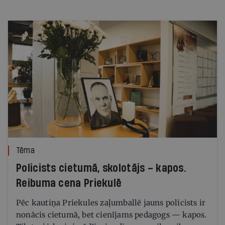
Tēma
Policists cietumā, skolotājs – kapos.
Reibuma cena Priekulē
Pēc kautiņa Priekules zaļumballē jauns policists ir
nonācis cietumā, bet cienījams pedagogs — kapos.