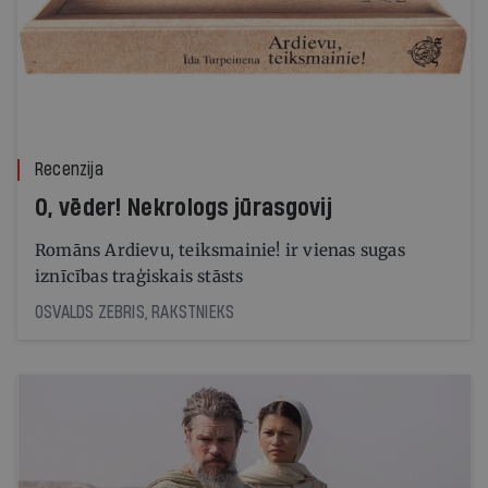
Recenzija
O, vēder! Nekrologs jūrasgovij
Romāns Ardievu, teiksmainie! ir vienas sugas
iznīcības traģiskais stāsts
OSVALDS ZEBRIS, RAKSTNIEKS