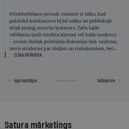
Priekšvēlēšanu periods vienmēr ir laiks, kad
politiskā konkurence kļūst asāka un publiskajā
telpā pieaug emociju īpatsvars. Taču šajās
vēlēšanās īpaši izteikta kļuvusi vēl kāda tendence
- arvien biežāk politiskās diskusijas tiek veidotas,
nevis strīdoties par idejām un risinājumiem, bet
apšaubot cilvēku, organizāciju vai veselu
ELĪNA GRĪNHOFA
sabiedrības grupu leģitimitāti.
Iepriekšējie
Nākamie
Satura mārketings