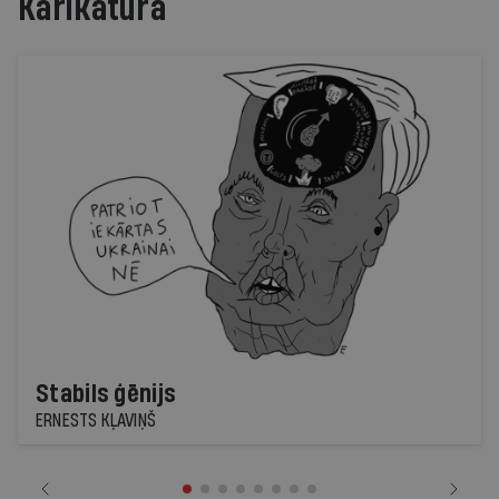
Karikatūra
Stabils ģēnijs
ERNESTS KĻAVIŅŠ