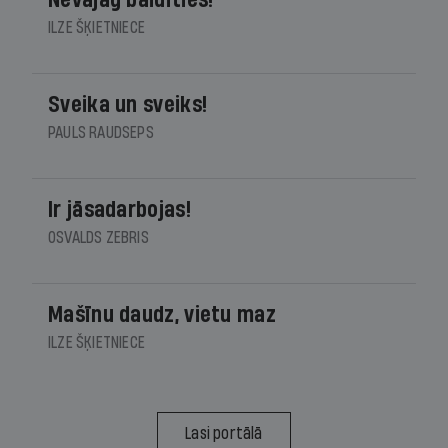
Nevajag baidīties!
ILZE ŠĶIETNIECE
Sveika un sveiks!
PAULS RAUDSEPS
Ir jāsadarbojas!
OSVALDS ZEBRIS
Mašīnu daudz, vietu maz
ILZE ŠĶIETNIECE
Lasi portālā