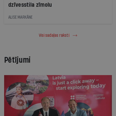
dzīvesstila zīmolu
ALISE MARKĀNE
Visi sadaļas raksti
Pētījumi