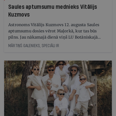
Saules aptumsumu mednieks Vitālijs
Kuzmovs
Astronoms Vitālijs Kuzmovs 12. augusta Saules
aptumsumu dosies vērot Maļorkā, kur tas būs
pilns. Jau nākamajā dienā viņš LU Botāniskajā
dārzā lasīs lekciju Perseīdu naktī. Tās apmeklētāji
MĀRTIŅŠ GALENIEKS, SPECIĀLI IR
varēs vērot uz Zemi krītošos meteorus, vienlaikus
baudot pianista Reiņa Zariņa koncertu