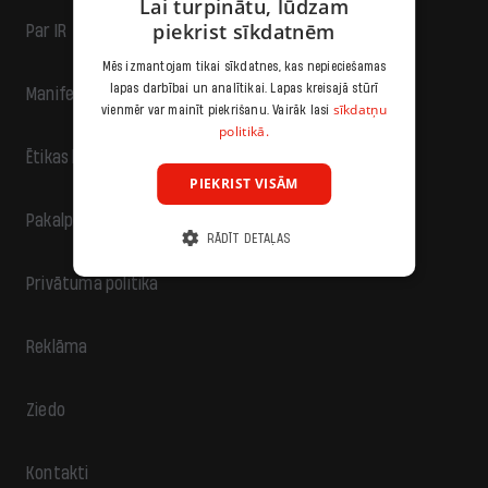
Lai turpinātu, lūdzam
piekrist sīkdatnēm
Par IR
Mēs izmantojam tikai sīkdatnes, kas nepieciešamas
lapas darbībai un analītikai. Lapas kreisajā stūrī
Manifests
sīkdatņu
vienmēr var mainīt piekrišanu. Vairāk lasi
politikā.
Ētikas kodekss
PIEKRIST VISĀM
Pakalpojumu sniegšanas noteikumi
RĀDĪT DETAĻAS
Privātuma politika
Reklāma
Ziedo
Kontakti