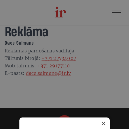
Reklāma
Dace Salmane
Reklāmas pārdošanas vadītāja
Tālrunis birojā:
+371 27734907
Mob.tālrunis:
+371 29177110
E-pasts:
dace.salmane@ir.lv
×