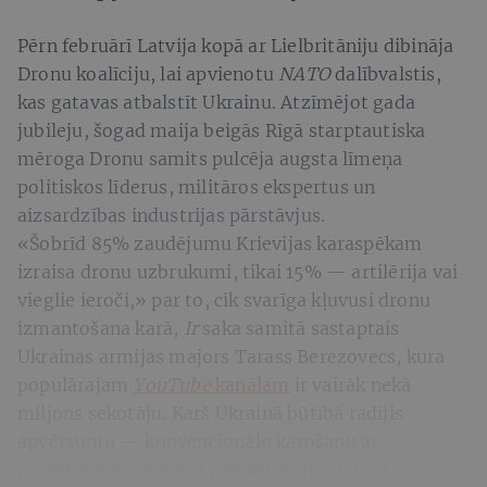
Pērn februārī Latvija kopā ar Lielbritāniju dibināja
Dronu koalīciju, lai apvienotu
NATO
dalībvalstis,
kas gatavas atbalstīt Ukrainu. Atzīmējot gada
jubileju, šogad maija beigās Rīgā starptautiska
mēroga Dronu samits pulcēja augsta līmeņa
politiskos līderus, militāros ekspertus un
aizsardzības industrijas pārstāvjus.
«Šobrīd 85% zaudējumu Krievijas karaspēkam
izraisa dronu uzbrukumi, tikai 15% — artilērija vai
vieglie ieroči,» par to, cik svarīga kļuvusi dronu
izmantošana karā,
Ir
saka samitā sastaptais
Ukrainas armijas majors Tarass Berezovecs, kura
populārajam
YouTube
kanālam
ir vairāk nekā
miljons sekotāju. Karš Ukrainā būtībā radījis
apvērsumu — konvencionālo karošanu ar
parastiem ieročiem ir pārņēmis dronu karš.