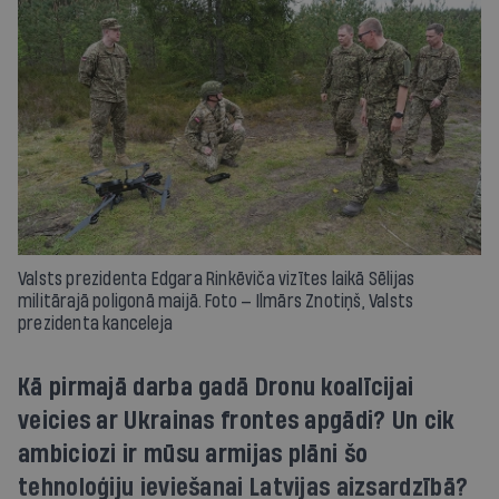
Valsts prezidenta Edgara Rinkēviča vizītes laikā Sēlijas
militārajā poligonā maijā. Foto — Ilmārs Znotiņš, Valsts
prezidenta kanceleja
Kā pirmajā darba gadā Dronu koalīcijai
veicies ar Ukrainas frontes apgādi? Un cik
ambiciozi ir mūsu armijas plāni šo
tehnoloģiju ieviešanai Latvijas aizsardzībā?