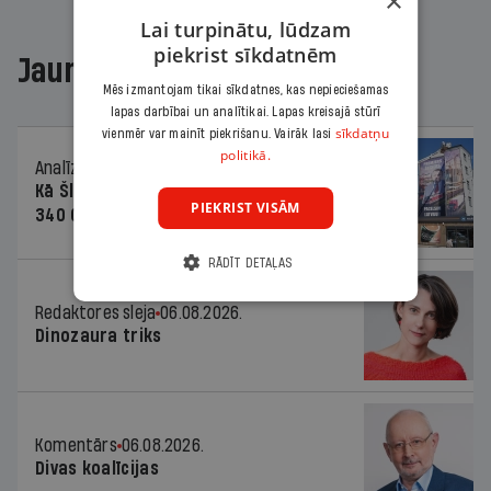
×
Lai turpinātu, lūdzam
piekrist sīkdatnēm
Jaunākajā žurnālā
Mēs izmantojam tikai sīkdatnes, kas nepieciešamas
lapas darbībai un analītikai. Lapas kreisajā stūrī
sīkdatņu
vienmēr var mainīt piekrišanu. Vairāk lasi
politikā.
Analīze
06.08.2026.
Kā Šlesera partija palika nesodīta par
PIEKRIST VISĀM
340 000 vērtu reklāmas kampaņu
RĀDĪT DETAĻAS
Redaktores sleja
06.08.2026.
Dinozaura triks
Komentārs
06.08.2026.
Divas koalīcijas