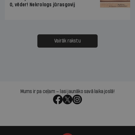
O, vēder! Nekrologs jūrasgovij
Vairāk rakstu
Mums ir pa ceļam — lasi jaunāko savā laika joslā!