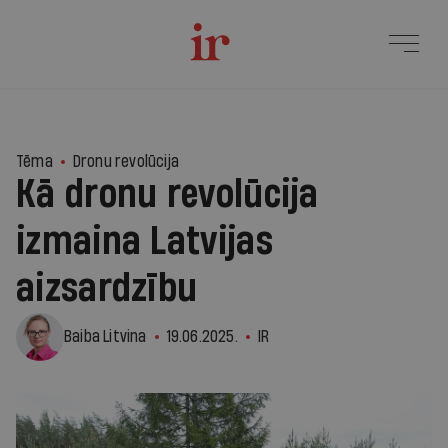
Tēma
Dronu revolūcija
Kā dronu revolūcija
izmaina Latvijas
aizsardzību
Baiba Litvina
19.06.2025.
IR