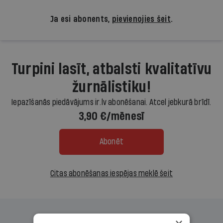
Ja esi abonents,
pievienojies šeit
.
Turpini lasīt, atbalsti kvalitatīvu
žurnālistiku!
Iepazīšanās piedāvājums ir.lv abonēšanai. Atcel jebkurā brīdī.
3,90 €/mēnesī
Abonēt
Citas abonēšanas iespējas meklē šeit