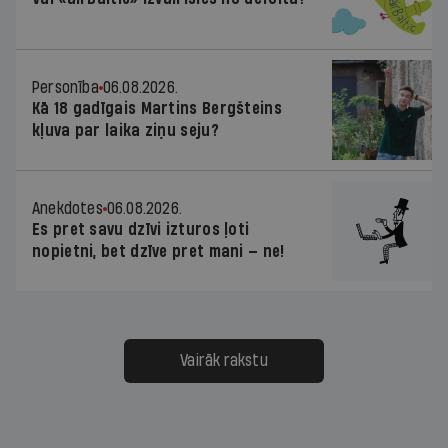
Personība
06.08.2026.
Kā 18 gadīgais Martins Bergšteins
kļuva par laika ziņu seju?
Anekdotes
06.08.2026.
Es pret savu dzīvi izturos ļoti
nopietni, bet dzīve pret mani — ne!
Vairāk rakstu