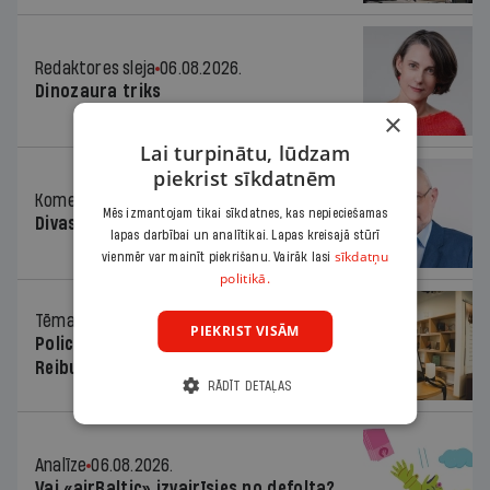
Redaktores sleja
06.08.2026.
Dinozaura triks
×
Lai turpinātu, lūdzam
piekrist sīkdatnēm
Komentārs
06.08.2026.
Mēs izmantojam tikai sīkdatnes, kas nepieciešamas
Divas koalīcijas
lapas darbībai un analītikai. Lapas kreisajā stūrī
sīkdatņu
vienmēr var mainīt piekrišanu. Vairāk lasi
politikā.
Tēma
06.08.2026.
PIEKRIST VISĀM
Policists cietumā, skolotājs – kapos.
Reibuma cena Priekulē
RĀDĪT DETAĻAS
Analīze
06.08.2026.
Vai «airBaltic» izvairīsies no defolta?