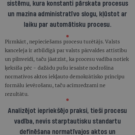
sistēmu, kura konstanti pārskata procesus
un mazina administratīvo slogu, kļūstot ar
laiku par automātisku procesu.
Pirmkārt, nepieciešams procesu turētājs. Valsts
kanceleja ir atbildīgā par valsts pārvaldes attīstību
un pilnveidi, taču jāatzīst, ka procesu vadība notiek
ķeksīša pēc - dažādu pušu iesaiste nodrošina
normatīvos aktos iekļauto demokrātisko principu
formālu ievērošanu, taču acīmredzami ne
rezultātu.
Analizējot iepriekšējo praksi, tieši procesu
vadība, nevis starptautisku standartu
definēšana normatīvajos aktos un