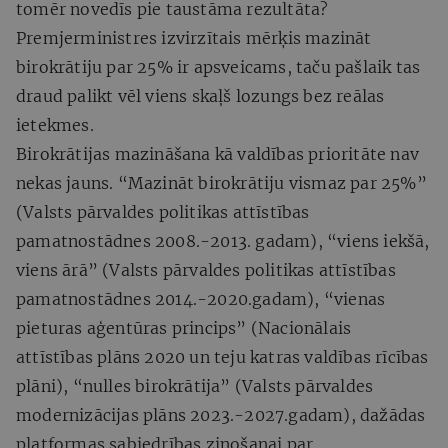
tomēr novedīs pie taustāma rezultāta?
Premjerministres izvirzītais mērķis mazināt
birokrātiju par 25% ir apsveicams, taču pašlaik tas
draud palikt vēl viens skaļš lozungs bez reālas
ietekmes.
Birokrātijas mazināšana kā valdības prioritāte nav
nekas jauns. “Mazināt birokrātiju vismaz par 25%”
(Valsts pārvaldes politikas attīstības
pamatnostādnes 2008.-2013. gadam), “viens iekšā,
viens ārā” (Valsts pārvaldes politikas attīstības
pamatnostādnes 2014.-2020.gadam), “vienas
pieturas aģentūras princips” (Nacionālais
attīstības plāns 2020 un teju katras valdības rīcības
plāni), “nulles birokrātija” (Valsts pārvaldes
modernizācijas plāns 2023.-2027.gadam), dažādas
platformas sabiedrības ziņošanai par