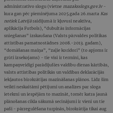
administratīvo slogu (vietne
mazaksslogs.gov.lv
-
kura gan pēc pieminējuma 2025.gada 26.marta
Kas
notiek Latvijā
raidījumā ir kļuvusi neaktīva,
aplikācija Futbols), “dubultās informācijas
sniegšanas” izskaušana (Valsts pārvaldes politikas
attīstības pamatnostādnes 2008.-2013. gadam),
“domāšanas maiņa”, “zaļie koridori” (to apjoms ir
grūti izsekojams) - tie visi ir termini, kas
kampaņveidīgi parādījušies valdību dienas kārtībās,
valsts attīstības politikās un valdības deklarācijās
iekļautos birokrātijas mazināšanas plānos. Līdz šim
veikti neskaitāmi pētījumi un analīzes par sloga
ietekmi un iespējām to mazināt, tomēr katra jaunā
plānošanas cikla sākumā secinājumi ir vieni un tie
paši - pārregulēšana turpinās, birokrātija tikai aug