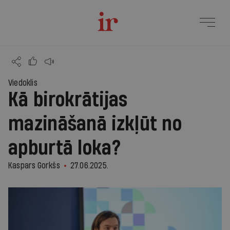
Viedoklis
Kā birokrātijas
mazināšanā izkļūt no
apburtā loka?
Kaspars Gorkšs
27.06.2025.