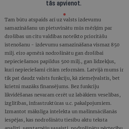
tās apvienot.
Tam būtu atspaids arī uz valsts izdevumu
samazināšanu un pietuvinātu mūs mērķim par
drošības un citu valdības noteikto prioritāšu
īstenošanu - izdevumu samazināšana vismaz 850
milj. eiro apmērā nodrošinātu gan drošībai
nepieciešamos papildus 500 milj., gan līdzekļus,
kuri nepieciešami citām reformām. Latvijā mums ir
tik pat daudz valsts funkciju, kā ziemeļvalstīs, bet
krietni mazāks finansējums. Bez funkciju
likvidēšanas nevaram cerēt uz labākiem veselības,
izglītības, infrastruktūras u.c. pakalpojumiem.
Izmantot mākslīga intelekta un mašīnmācīšanās
iespējas, kas nodrošinātu tiesību aktu teksta
analīzi, savstarpēju sasaisti, nodrošinātu pēctecību