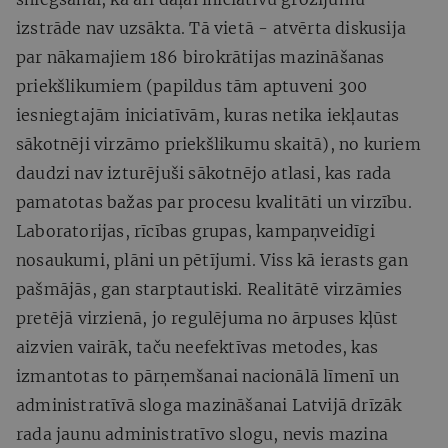
izstrāde nav uzsākta. Tā vietā - atvērta diskusija
par nākamajiem 186 birokrātijas mazināšanas
priekšlikumiem (papildus tām aptuveni 300
iesniegtajām iniciatīvām, kuras netika iekļautas
sākotnēji virzāmo priekšlikumu skaitā), no kuriem
daudzi nav izturējuši sākotnējo atlasi, kas rada
pamatotas bažas par procesu kvalitāti un virzību.
Laboratorijas, rīcības grupas, kampaņveidīgi
nosaukumi, plāni un pētījumi. Viss kā ierasts gan
pašmājās, gan starptautiski. Realitātē virzāmies
pretējā virzienā, jo regulējuma no ārpuses kļūst
aizvien vairāk, taču neefektīvas metodes, kas
izmantotas to pārņemšanai nacionālā līmenī un
administratīvā sloga mazināšanai Latvijā drīzāk
rada jaunu administratīvo slogu, nevis mazina