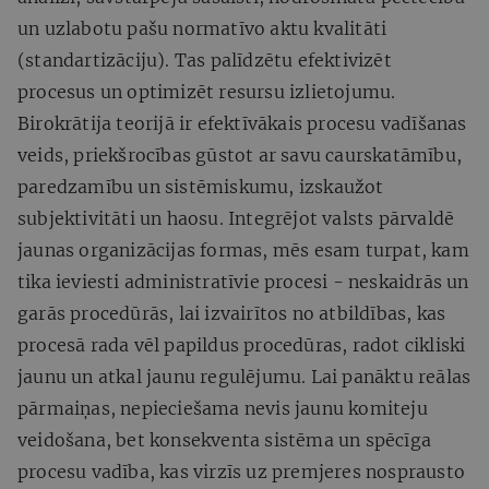
un uzlabotu pašu normatīvo aktu kvalitāti
(standartizāciju). Tas palīdzētu efektivizēt
procesus un optimizēt resursu izlietojumu.
Birokrātija teorijā ir efektīvākais procesu vadīšanas
veids, priekšrocības gūstot ar savu caurskatāmību,
paredzamību un sistēmiskumu, izskaužot
subjektivitāti un haosu. Integrējot valsts pārvaldē
jaunas organizācijas formas, mēs esam turpat, kam
tika ieviesti administratīvie procesi - neskaidrās un
garās procedūrās, lai izvairītos no atbildības, kas
procesā rada vēl papildus procedūras, radot cikliski
jaunu un atkal jaunu regulējumu. Lai panāktu reālas
pārmaiņas, nepieciešama nevis jaunu komiteju
veidošana, bet konsekventa sistēma un spēcīga
procesu vadība, kas virzīs uz premjeres nosprausto