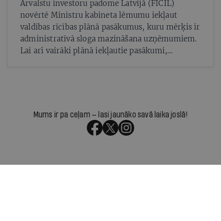
Ārvalstu investoru padome Latvijā (FICIL)
novērtē Ministru kabineta lēmumu iekļaut
valdības rīcības plānā pasākumus, kuru mērķis ir
administratīvā sloga mazināšana uzņēmumiem.
Lai arī vairāki plānā iekļautie pasākumi,
piemēram, pašdeklarēšanās ieviešana,
nekustamo īpašumu attīstīšanas procesa
pilnveidošana vai virzība uz vienu atbildīgo
iestādi, kas apstrādā privātā sektora sniegtos
datus, saskan ar FICIL skatījumu, investorus
Mums ir pa ceļam — lasi jaunāko savā laika joslā!
māc bažas par šo pasākumu veiksmīgu
realizāciju pēc būtības. Svarīgi ir praktiski
mazināt birokrātiskos šķēršļus.
Par IR