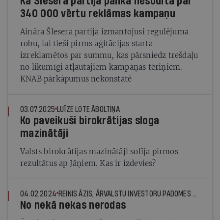
Kā Šlesera partija palika nesodīta par
340 000 vērtu reklāmas kampaņu
Aināra Šlesera partija izmantojusi regulējuma
robu, lai tieši pirms aģitācijas starta
izreklamētos par summu, kas pārsniedz trešdaļu
no likumīgi atļautajiem kampaņas tēriņiem.
KNAB pārkāpumus nekonstatē
03.07.2025
LUĪZE LOTE ĀBOLTIŅA
Ko paveikuši birokrātijas sloga
mazinātāji
Valsts birokrātijas mazinātāji solīja pirmos
rezultātus ap Jāņiem. Kas ir izdevies?
04.02.2024
REINIS ĀZIS, ĀRVALSTU INVESTORU PADOMES LATVIJĀ VALSTS PĀRVALDES REFORMAS DARBA GRUPAS VADĪTĀJS
No nekā nekas nerodas