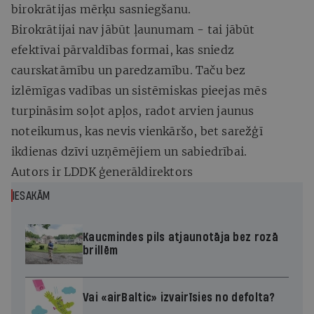
birokrātijas mērķu sasniegšanu.
Birokrātijai nav jābūt ļaunumam - tai jābūt
efektīvai pārvaldības formai, kas sniedz
caurskatāmību un paredzamību. Taču bez
izlēmīgas vadības un sistēmiskas pieejas mēs
turpināsim soļot apļos, radot arvien jaunus
noteikumus, kas nevis vienkāršo, bet sarežģī
ikdienas dzīvi uzņēmējiem un sabiedrībai.
Autors ir LDDK ģenerāldirektors
IESAKĀM
Kaucmindes pils atjaunotāja bez rozā
brillēm
Vai «airBaltic» izvairīsies no defolta?