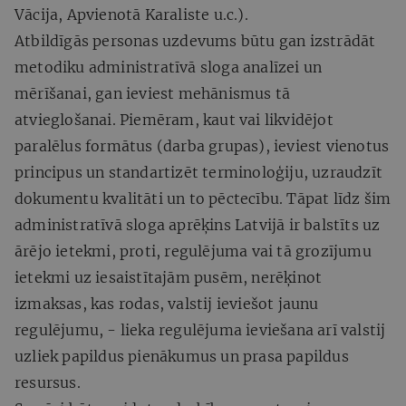
Vācija, Apvienotā Karaliste u.c.).
Atbildīgās personas uzdevums būtu gan izstrādāt
metodiku administratīvā sloga analīzei un
mērīšanai, gan ieviest mehānismus tā
atvieglošanai. Piemēram, kaut vai likvidējot
paralēlus formātus (darba grupas), ieviest vienotus
principus un standartizēt terminoloģiju, uzraudzīt
dokumentu kvalitāti un to pēctecību. Tāpat līdz šim
administratīvā sloga aprēķins Latvijā ir balstīts uz
ārējo ietekmi, proti, regulējuma vai tā grozījumu
ietekmi uz iesaistītajām pusēm, nerēķinot
izmaksas, kas rodas, valstij ieviešot jaunu
regulējumu, - lieka regulējuma ieviešana arī valstij
uzliek papildus pienākumus un prasa papildus
resursus.