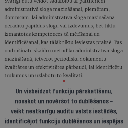
Svarīgi būtu veidot sadarbību ar partneriem
administratīvā sloga mazināšanai, piemēram,
domnīcām, lai administratīvā sloga mazināšana
neradītu papildus slogu vai izdevumus, bet tiktu
izmantotas kompetences tā mērīšanai un
identificēšanai, kas tālāk tiktu ieviestas praksē. Tas
nodrošinātu skaidru metodiku administratīvā sloga
mazināšanā, ietverot periodisku dokumentu
kvalitātes un efektivitātes pārbaudi, lai identificētu
trūkumus un uzlabotu to kvalitāti.
Un visbeidzot funkciju pārskatīšanu,
nosakot un novēršot to dublēšanos -
veikt neatkarīgu auditu valsts iestādēs,
identificējot funkciju dublēšanos un iespējas