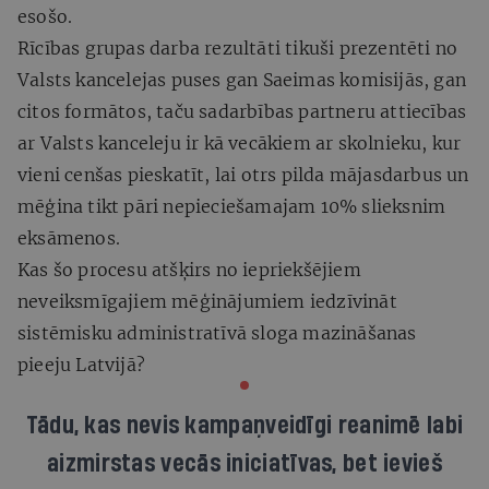
esošo.
Rīcības grupas darba rezultāti tikuši prezentēti no
Valsts kancelejas puses gan Saeimas komisijās, gan
citos formātos, taču sadarbības partneru attiecības
ar Valsts kanceleju ir kā vecākiem ar skolnieku, kur
vieni cenšas pieskatīt, lai otrs pilda mājasdarbus un
mēģina tikt pāri nepieciešamajam 10% slieksnim
eksāmenos.
Kas šo procesu atšķirs no iepriekšējiem
neveiksmīgajiem mēģinājumiem iedzīvināt
sistēmisku administratīvā sloga mazināšanas
pieeju Latvijā?
Tādu, kas nevis kampaņveidīgi reanimē labi
aizmirstas vecās iniciatīvas, bet ievieš