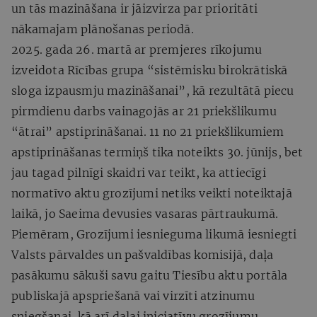
un tās mazināšana ir jāizvirza par prioritāti
nākamajam plānošanas periodā.
2025. gada 26. martā ar premjeres rīkojumu
izveidota Rīcības grupa “sistēmisku birokrātiskā
sloga izpausmju mazināšanai”, kā rezultātā piecu
pirmdienu darbs vainagojās ar 21 priekšlikumu
“ātrai” apstiprināšanai. 11 no 21 priekšlikumiem
apstiprināšanas termiņš tika noteikts 30. jūnijs, bet
jau tagad pilnīgi skaidri var teikt, ka attiecīgi
normatīvo aktu grozījumi netiks veikti noteiktajā
laikā, jo Saeima devusies vasaras pārtraukumā.
Piemēram, Grozījumi iesnieguma likumā iesniegti
Valsts pārvaldes un pašvaldības komisijā, daļa
pasākumu sākuši savu gaitu Tiesību aktu portāla
publiskajā apspriešanā vai virzīti atzinumu
sniegšanai, kā arī daļai iniciatīvu grozījumu