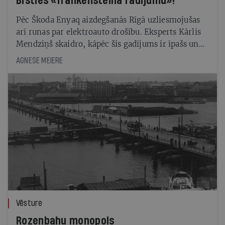
Bīsties «frankenšteina radījumu»!
Pēc Škoda Enyaq aizdegšanās Rīgā uzliesmojušas
arī runas par elektroauto drošību. Eksperts Kārlis
Mendziņš skaidro, kāpēc šis gadījums ir īpašs un
no kā jāuzmanās patiesībā
AGNESE MEIERE
Vēsture
Rozenbahu monopols