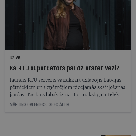
Dzīve
Kā RTU superdators palīdz ārstēt vēzi?
Jaunais RTU serveris vairākkārt uzlabojis Latvijas
pētniekiem un uzņēmējiem pieejamās skaitļošanas
jaudas. Tas ļaus labāk izmantot mākslīgā intelekta
risinājumus dažādās jomās — no onkoloģijas
MĀRTIŅŠ GALENIEKS, SPECIĀLI IR
slimību ārstēšanas līdz ēku projektēšanai un
pētījumiem par to, kā izveidot baktērijas, kas apēd
plastmasas atkritumus