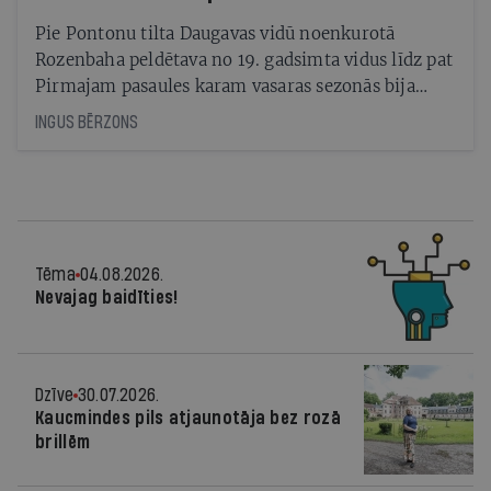
Pie Pontonu tilta Daugavas vidū noenkurotā
Rozenbaha peldētava no 19. gadsimta vidus līdz pat
Pirmajam pasaules karam vasaras sezonās bija
obligāta Rīgas ainavas sastāvdaļa
INGUS BĒRZONS
Tēma
04.08.2026.
Nevajag baidīties!
Dzīve
30.07.2026.
Kaucmindes pils atjaunotāja bez rozā
brillēm