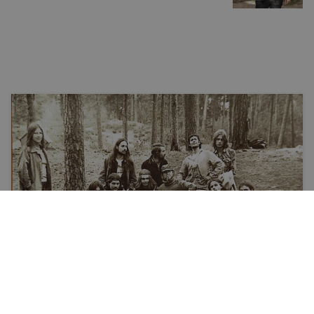
Vēsture
Hipiji padomju Latvijā – kā aiz dzelzs