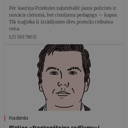
Pēc kautiņa Priekules zaļumballē jauns policists ir
nonācis cietumā, bet cienījams pedagogs — kapos.
Tik traģiska ir izrādījusies divu promiļu reibuma
cena
ILZE ŠĶIETNIECE
Pusdienās