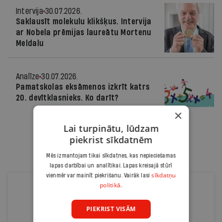
Intervija
30.07.2026.
Saklausīt molekulu klikšķus. Intervija
ar Nobela prēmijas laureātu Mortenu
Meldalu
Analīze
30.07.2026.
Pamatskolas eksāmenos izkrīt katrs
20. devītklasnieks. Ko darīt?
×
Lai turpinātu, lūdzam
piekrist sīkdatnēm
Mēs izmantojam tikai sīkdatnes, kas nepieciešamas
lapas darbībai un analītikai. Lapas kreisajā stūrī
sīkdatņu
vienmēr var mainīt piekrišanu. Vairāk lasi
politikā.
PIEKRIST VISĀM