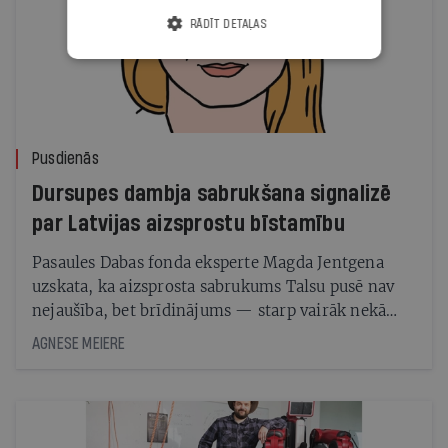
RĀDĪT DETAĻAS
Pusdienās
Dursupes dambja sabrukšana signalizē
par Latvijas aizsprostu bīstamību
Pasaules Dabas fonda eksperte Magda Jentgena
uzskata, ka aizsprosta sabrukums Talsu pusē nav
nejaušība, bet brīdinājums — starp vairāk nekā
1500 mākslīgajiem upju šķēršļiem Latvijā daudzi
AGNESE MEIERE
netiek pienācīgi uzraudzīti