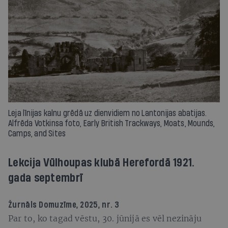
Leja līnijas kalnu grēdā uz dienvidiem no Lantonijas abatijas.
Alfrēda Votkinsa foto, Early British Trackways, Moats, Mounds,
Camps, and Sites
Lekcija Vūlhoupas klubā Herefordā 1921.
gada septembrī
Žurnāls
Domuzīme
, 2025, nr. 3
Par to, ko tagad vēstu, 30. jūnijā es vēl nezināju