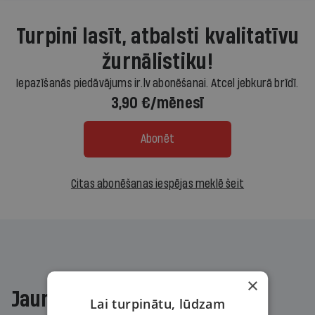
Turpini lasīt, atbalsti kvalitatīvu
žurnālistiku!
Iepazīšanās piedāvājums ir.lv abonēšanai. Atcel jebkurā brīdī.
3,90 €/mēnesī
Abonēt
Citas abonēšanas iespējas meklē šeit
×
Jaunākajā žurnālā
Lai turpinātu, lūdzam