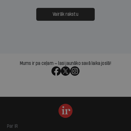
Vairāk rakstu
Mums ir pa ceļam — lasi jaunāko savā laika joslā!
Par IR