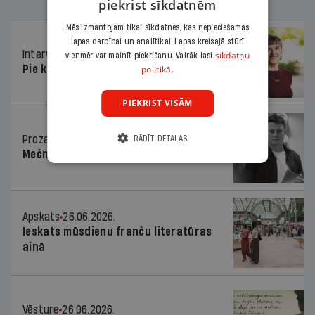
piekrist sīkdatnēm
Mēs izmantojam tikai sīkdatnes, kas nepieciešamas
lapas darbībai un analītikai. Lapas kreisajā stūrī
Intervija
26.06.2026.
sīkdatņu
vienmēr var mainīt piekrišanu. Vairāk lasi
politikā.
Pie kaimiņiem igauņiem
PIEKRIST VISĀM
Proza
26.06.2026.
RĀDĪT DETAĻAS
Mečnikova ielas divas joslas
Apskats
26.06.2026.
Ieskats mūsdienu franču literatūras
ainā
Vēsture
26.06.2026.