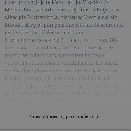
neko, man nebija nekādu teoriju. Viesojoties
Blekvardīnā, uz kartes samanīju taisnu līniju, kas
sākas pie Kroftembrija, pieskaras Kroftleinai aiz
Brouda, stiepjas pāri pakalniem cauri Blekvardīnai,
pāri Risberijas pilskalnam un cauri
Stretongrendisonas pacēlumam, kur — man bija
aizdomas — atrodoties romiešu apmetne. Citu
teoriju nenodarbināts, ņēmu vērā kalngalu
vērojumu dotās norādes un atklāju, ka tie sniedz
visādā ziņā apbrīnojamus rezultātus, taisnajām
līnijām, man par pārsteigumu, atkal un atkal
stiepjoties pāri tāda paša veida pacēlumiem, kas —
kā drīz vien izrādījās — bija (vai reiz bija) praksē
kalpojuši par skata punktiem.
Ja esi abonents,
pievienojies šeit
.