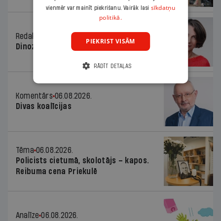
sīkdatņu
vienmēr var mainīt piekrišanu. Vairāk lasi
politikā.
Redaktores sleja
06.08.2026.
PIEKRIST VISĀM
Dinozaura triks
RĀDĪT DETAĻAS
Komentārs
06.08.2026.
Divas koalīcijas
Tēma
06.08.2026.
Policists cietumā, skolotājs – kapos.
Reibuma cena Priekulē
Analīze
06.08.2026.