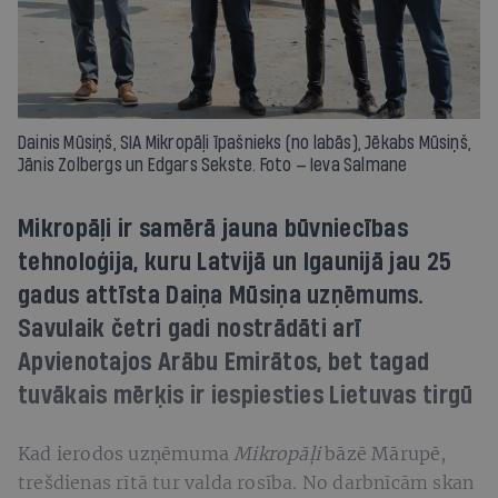
Dainis Mūsiņš, SIA Mikropāļi īpašnieks (no labās), Jēkabs Mūsiņš,
Jānis Zolbergs un Edgars Sekste. Foto — Ieva Salmane
Mikropāļi ir samērā jauna būvniecības
tehnoloģija, kuru Latvijā un Igaunijā jau 25
gadus attīsta Daiņa Mūsiņa uzņēmums.
Savulaik četri gadi nostrādāti arī
Apvienotajos Arābu Emirātos, bet tagad
tuvākais mērķis ir iespiesties Lietuvas tirgū
Kad ierodos uzņēmuma
Mikropāļi
bāzē Mārupē,
trešdienas rītā tur valda rosība. No darbnīcām skan