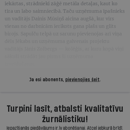
iekārtas, strādnieki zāģē metāla detaļas, kaut ko
tīra un labo saimniecībā. Taču uzņēmuma īpašnieks
un vadītājs Dainis Mūsiņš aicina augšā, kur virs
vienas no darbnīcām ierīkots gana plašs un glīts
birojs. Sapulču telpā uz sarunu pievienojas arī viņa
dēls Jēkabs un uzņēmuma galvenais projektu
vadītājs Jānis Zolbergs — kolēģis, ar kuru kopā viņi
sākuši strādāt jau pirms šī uzņēmuma
izveidošanas.
Ja esi abonents,
pievienojies šeit
.
Turpini lasīt, atbalsti kvalitatīvu
žurnālistiku!
Iepazīšanās piedāvājums ir.lv abonēšanai. Atcel jebkurā brīdī.