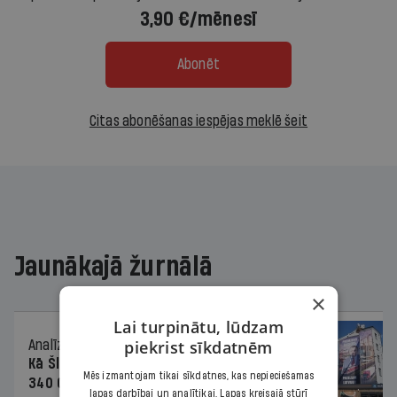
3,90 €/mēnesī
Abonēt
Citas abonēšanas iespējas meklē šeit
Jaunākajā žurnālā
×
Lai turpinātu, lūdzam
piekrist sīkdatnēm
Analīze
06.08.2026.
Kā Šlesera partija palika nesodīta par
Mēs izmantojam tikai sīkdatnes, kas nepieciešamas
340 000 vērtu reklāmas kampaņu
lapas darbībai un analītikai. Lapas kreisajā stūrī