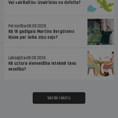
Vai «airBaltic» izvairīsies no defolta?
Personība
06.08.2026.
Kā 18 gadīgais Martins Bergšteins
kļuva par laika ziņu seju?
Labsajūta
06.08.2026.
Kā uztura vienveidība ietekmē tavu
veselību?
Vairāk rakstu