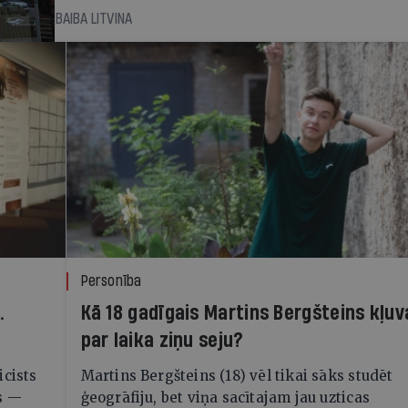
BAIBA LITVINA
Personība
.
Kā 18 gadīgais Martins Bergšteins kļuv
par laika ziņu seju?
icists
Martins Bergšteins (18) vēl tikai sāks studēt
s —
ģeogrāfiju, bet viņa sacītajam jau uzticas