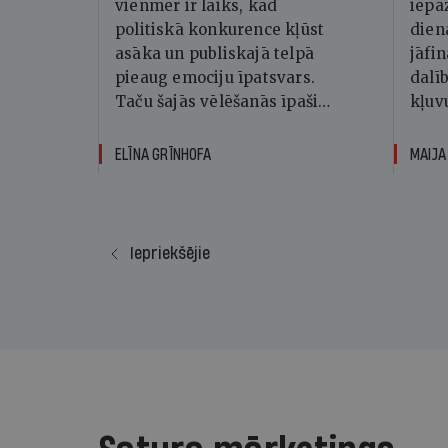
vienmēr ir laiks, kad
iepa
politiskā konkurence kļūst
dien
asāka un publiskajā telpā
jāfin
pieaug emociju īpatsvars.
dalīb
Taču šajās vēlēšanās īpaši
kļuv
izteikta kļuvusi vēl kāda
ikdi
tendence - arvien biežāk
pama
ELĪNA GRĪNHOFA
politiskās diskusijas tiek
tvēr
veidotas, nevis strīdoties par
bērn
idejām un risinājumiem, bet
aizs
apšaubot cilvēku,
un E
Iepriekšējie
organizāciju vai veselu
neat
sabiedrības grupu
leģitimitāti.