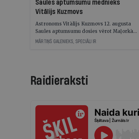
Saules aptumsumu mednieks
Vitālijs Kuzmovs
Astronoms Vitālijs Kuzmovs 12. augusta
Saules aptumsumu dosies vērot Maļorkā,
kur tas būs pilns. Jau nākamajā dienā viņš
MĀRTIŅŠ GALENIEKS, SPECIĀLI IR
LU Botāniskajā dārzā lasīs lekciju
Perseīdu naktī. Tās apmeklētāji varēs
vērot uz Zemi krītošos meteorus,
vienlaikus baudot pianista Reiņa Zariņa
koncertu
Raidieraksti