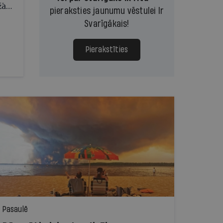
ažām
pieraksties jaunumu vēstulei Ir
Svarīgākais!
Pierakstīties
Pasaulē