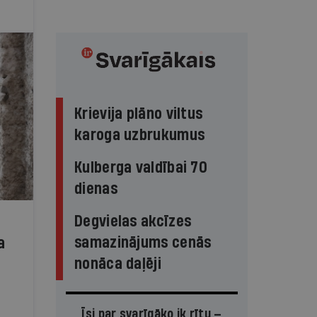
Krievija plāno viltus
karoga uzbrukumus
Kulberga valdībai 70
dienas
Degvielas akcīzes
samazinājums cenās
a
nonāca daļēji
Īsi par svarīgāko ik rītu —