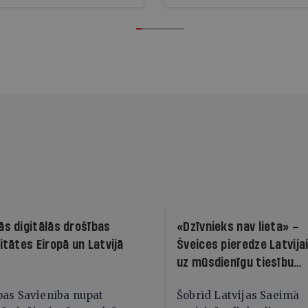
to vēsturiski
nīgākajā attīstības
mā
ās digitālās drošības
«Dzīvnieks nav lieta» –
itātes Eiropā un Latvijā
Šveices pieredze Latvijai
uz mūsdienīgu tiesību
sistēmu
pas Savienība nupat
Šobrīd Latvijas Saeimā