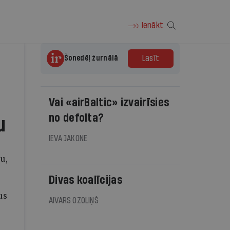
Ienākt
tūrā
Lasīt
Šonedēļ žurnālā
Vai «airBaltic» izvairīsies
no defolta?
u
IEVA JAKONE
u,
Divas koalīcijas
us
AIVARS OZOLIŅŠ