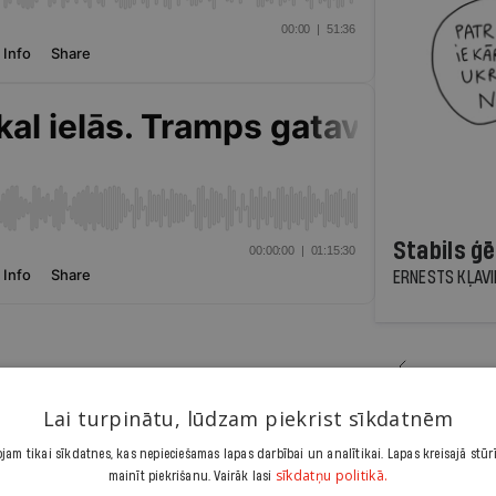
Stabils ģē
ERNESTS KĻAV
Lai turpinātu, lūdzam piekrist sīkdatnēm
am tikai sīkdatnes, kas nepieciešamas lapas darbībai un analītikai. Lapas kreisajā stūr
sīkdatņu politikā.
mainīt piekrišanu. Vairāk lasi