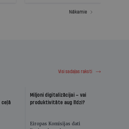
Nākamie
Visi sadaļas raksti
Miljoni digitalizācijai – vai
Mākslī
 ceļā
produktivitāte aug līdzi?
Latvij
līdzda
Eiropas Komisijas dati
Mākslī