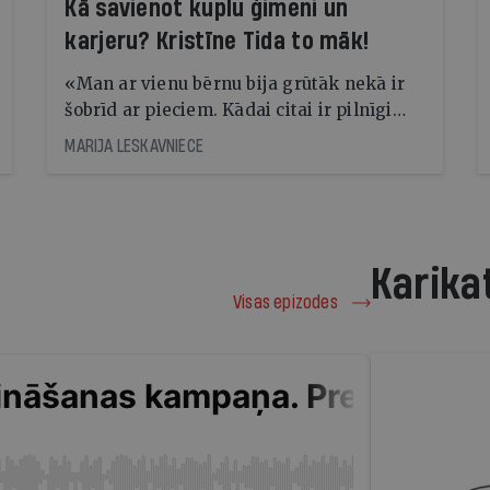
Kā savienot kuplu ģimeni un
karjeru? Kristīne Tida to māk!
«Man ar vienu bērnu bija grūtāk nekā ir
šobrīd ar pieciem. Kādai citai ir pilnīgi
pretēji,» par spēju kuplu ģimeni savienot
MARIJA LESKAVNIECE
ar profesionālu izaugsmi un tikt pāri arī
ļoti smagiem dzīves pārbaudījumiem
saka fotogrāfe Kristīne Tīda
Karika
Visas epizodes