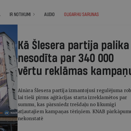
A
IR NOTIKUMI
AUDIO
OLIGARHU SARUNAS
politikā, ekonomikā un kul
Kā Šlesera partija palika
nesodīta par 340 000
vērtu reklāmas kampaņ
Aināra Šlesera partija izmantojusi regulējuma rob
lai tieši pirms aģitācijas starta izreklamētos par
summu, kas pārsniedz trešdaļu no likumīgi
atļautajiem kampaņas tēriņiem. KNAB pārkāpum
nekonstatē