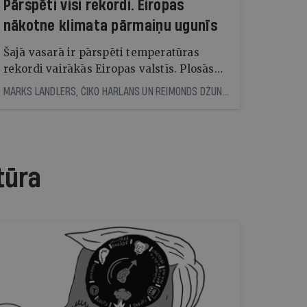
Pārspēti visi rekordi. Eiropas
nākotne klimata pārmaiņu ugunīs
Šajā vasarā ir pārspēti temperatūras
rekordi vairākās Eiropas valstīs. Plosās
milzīgi mežu ugunsgrēki. Eksperti
MARKS LANDLERS, ČIKO HARLANS UN REIMONDS DŽUNS, © THE NEW YORK TIMES NEWS SERVICE
brīdina: nākotne būs vēl skarbāka
tūra