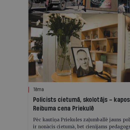
Tēma
Policists cietumā, skolotājs – kapos
Reibuma cena Priekulē
Pēc kautiņa Priekules zaļumballē jauns pol
ir nonācis cietumā, bet cienījams pedagog