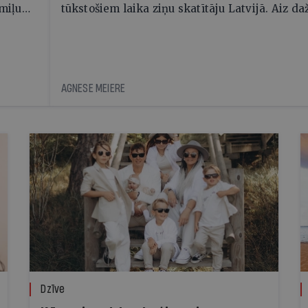
omiļu
tūkstošiem laika ziņu skatītāju Latvijā. Aiz d
minūtēm televīzijas ēterā ir 11 gadi uzcītīga
darba, mammas atbalsts un drosme turpināt
meteovērojumus arī tad, kad šķiet, ka tie
nevienam nav vajadzīgi
AGNESE MEIERE
Dzīve