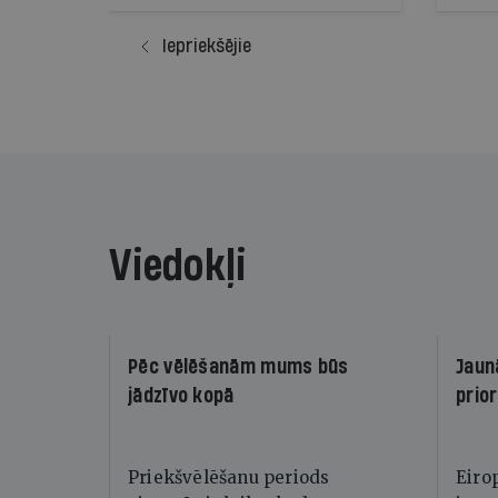
vada 
vērie
Iepriekšējie
pos
Viedokļi
Pēc vēlēšanām mums būs
Jaun
jādzīvo kopā
prior
Priekšvēlēšanu periods
Eiro