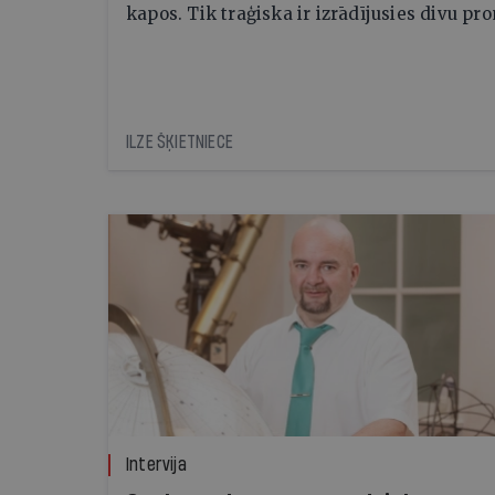
kapos. Tik traģiska ir izrādījusies divu pr
reibuma cena
ILZE ŠĶIETNIECE
Intervija