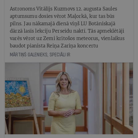
Astronoms Vitālijs Kuzmovs 12. augusta Saules
aptumsumu dosies vērot Maļorkā, kur tas būs
pilns. Jau nākamajā dienā viņš LU Botāniskajā
dārzā lasīs lekciju Perseīdu naktī. Tās apmeklētāji
varēs vērot uz Zemi krītošos meteorus, vienlaikus
baudot pianista Reiņa Zariņa koncertu
MĀRTIŅŠ GALENIEKS, SPECIĀLI IR