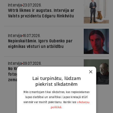
Intervija
23.07.2026.
Vētrā likmes ir augstas. Intervija ar
Valsts prezidentu Edgaru Rinkēviču
Intervija
16.07.2026.
Nepieskaitāmie. Igors Gubenko par
eigēnikas vēsturi un atbildību
Intervija
09.07.2026.
No Keiptaunas līdz Daugavpilij —
×
fotogrāfa Rodžera Ballena
Lai turpinātu, lūdzam
zemapziņas mīklas
piekrist sīkdatnēm
Mēs izmantojam tikai sīkdatnes, kas nepieciešamas
lapas darbībai un analītikai. Lapas kreisajā stūrī
sīkdatņu
vienmēr var mainīt piekrišanu. Vairāk lasi
politikā.