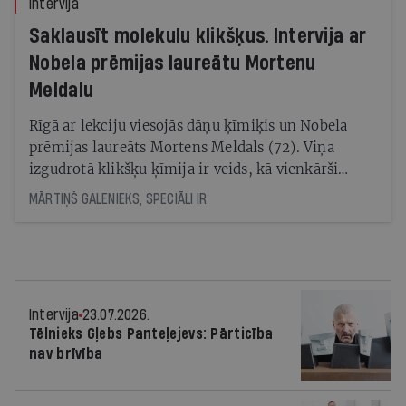
Intervija
Saklausīt molekulu klikšķus. Intervija ar
Nobela prēmijas laureātu Mortenu
Meldalu
Rīgā ar lekciju viesojās dāņu ķīmiķis un Nobela
prēmijas laureāts Mortens Meldals (72). Viņa
izgudrotā klikšķu ķīmija ir veids, kā vienkārši
savienot sarežģītas molekulas. Tā paver iespējas
MĀRTIŅŠ GALENIEKS, SPECIĀLI IR
daudz efektīvāku pretvēža zāļu radīšanai un
nākotnē noderēs arī citās jomās
Intervija
23.07.2026.
Tēlnieks Gļebs Panteļejevs: Pārticība
nav brīvība