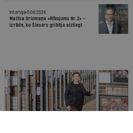
Intervija
11.06.2026.
Matīsa Gricmaņa «Rīkojums Nr.2» –
izrāde, ko Šlesers gribēja aizliegt