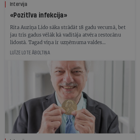
Intervija
«Pozitīva infekcija»
Rita Auziņa Lido sāka strādāt 18 gadu vecumā, bet
jau trīs gadus vēlāk kā vadītāja atvēra restorānu
lidostā. Tagad viņa ir uzņēmuma valdes
priekšsēdētāja un vada to vēsturiski vērienīgākajā
LUĪZE LOTE ĀBOLTIŅA
attīstības posmā