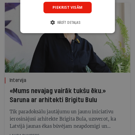
PIEKRIST VISĀM
RĀDĪT DETAĻAS
Intervija
«Mums nevajag vairāk tukšu ēku.»
Saruna ar arhitekti Brigitu Bulu
Tik paradoksālu jautājumu un jaunu iniciatīvu
ierosinājusi arhitekte Brigita Bula, uzsverot, ka
Latvijā jaunas ēkas būvējam neapdomīgi un
netālredzīgi. Varbūt jābūvē mazāk?