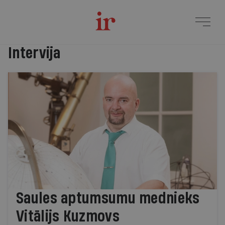
Jaunākie raksti
Intervija
Saules aptumsumu mednieks
Vitālijs Kuzmovs