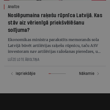
Analīze
Noslēpumaina raķešu rūpnīca Latvijā. Kas
stāv aiz vērienīgā priekšvēlēšanu
solījuma?
Ekonomikas ministra parakstīts memorands sola
Latvijā būvēt artilērijas raķešu rūpnīcu, taču ASV
investoram nav artilērijas ražošanas pieredzes, un
arī mūsu bruņotie spēki šādas spējas neplāno
LUĪZE LOTE ĀBOLTIŅA
Iepriekšējie
Nākamie