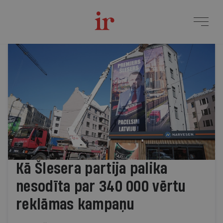
Žurnāls Ir | Svarīgākais 
Jaunākie raksti
Kā Šlesera partija palika
nesodīta par 340 000 vērtu
reklāmas kampaņu