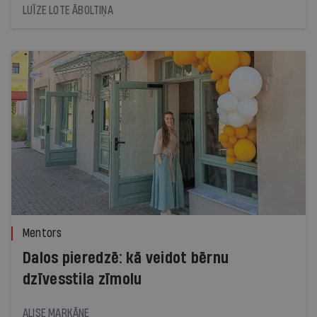
krāsns prototipu. Tagad Dimantiņš jāpārvērš
LUĪZE LOTE ĀBOLTIŅA
ražojamā un eksportējamā produktā
Mentors
Dalos pieredzē: kā veidot bērnu
dzīvesstila zīmolu
ALISE MARKĀNE