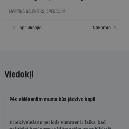
MĀRTIŅŠ GALENIEKS, SPECIĀLI IR
Iepriekšējie
Nākamie
Viedokļi
Pēc vēlēšanām mums būs jādzīvo kopā
Priekšvēlēšanu periods vienmēr ir laiks, kad