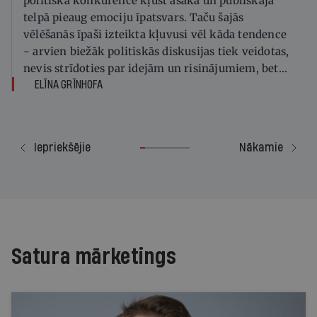
politiskā konkurence kļūst asāka un publiskajā
telpā pieaug emociju īpatsvars. Taču šajās
vēlēšanās īpaši izteikta kļuvusi vēl kāda tendence
- arvien biežāk politiskās diskusijas tiek veidotas,
nevis strīdoties par idejām un risinājumiem, bet
apšaubot cilvēku, organizāciju vai veselu
ELĪNA GRĪNHOFA
sabiedrības grupu leģitimitāti.
Iepriekšējie
Nākamie
Satura mārketings