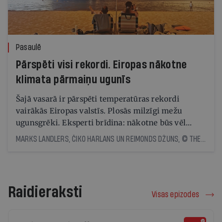
Pasaulē
Pārspēti visi rekordi. Eiropas nākotne
klimata pārmaiņu ugunīs
Šajā vasarā ir pārspēti temperatūras rekordi
vairākās Eiropas valstīs. Plosās milzīgi mežu
ugunsgrēki. Eksperti brīdina: nākotne būs vēl
skarbāka
MARKS LANDLERS, ČIKO HARLANS UN REIMONDS DŽUNS, © THE NEW YORK TIMES NEWS SERVICE
Raidieraksti
Visas epizodes