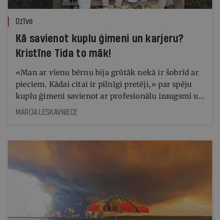
Dzīve
Kā savienot kuplu ģimeni un karjeru?
Kristīne Tida to māk!
«Man ar vienu bērnu bija grūtāk nekā ir šobrīd ar
pieciem. Kādai citai ir pilnīgi pretēji,» par spēju
kuplu ģimeni savienot ar profesionālu izaugsmi un
tikt pāri arī ļoti smagiem dzīves pārbaudījumiem
MARIJA LESKAVNIECE
saka fotogrāfe Kristīne Tīda