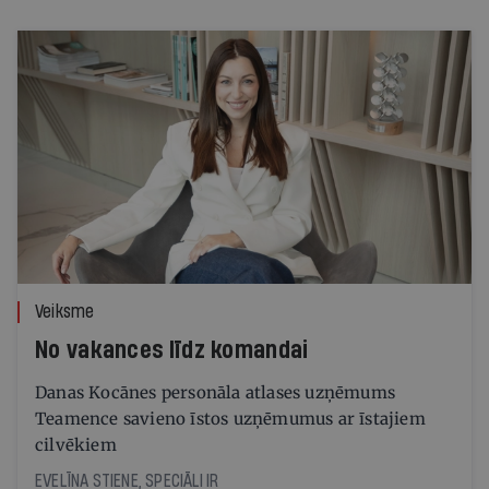
Veiksme
No vakances līdz komandai
Danas Kocānes personāla atlases uzņēmums
Teamence savieno īstos uzņēmumus ar īstajiem
cilvēkiem
EVELĪNA STIENE, SPECIĀLI IR