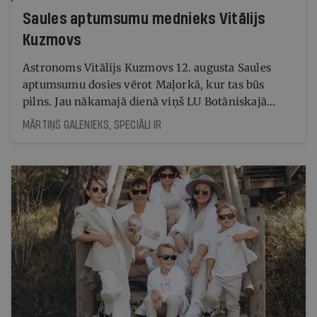
Saules aptumsumu mednieks Vitālijs
Kuzmovs
Astronoms Vitālijs Kuzmovs 12. augusta Saules
aptumsumu dosies vērot Maļorkā, kur tas būs
pilns. Jau nākamajā dienā viņš LU Botāniskajā
dārzā lasīs lekciju Perseīdu naktī. Tās apmeklētāji
MĀRTIŅŠ GALENIEKS, SPECIĀLI IR
varēs vērot uz Zemi krītošos meteorus, vienlaikus
baudot pianista Reiņa Zariņa koncertu