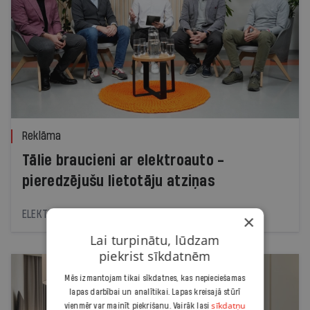
Reklāma
Tālie braucieni ar elektroauto -
pieredzējušu lietotāju atziņas
ELEKTRUM
×
Lai turpinātu, lūdzam
piekrist sīkdatnēm
Mēs izmantojam tikai sīkdatnes, kas nepieciešamas
lapas darbībai un analītikai. Lapas kreisajā stūrī
sīkdatņu
vienmēr var mainīt piekrišanu. Vairāk lasi