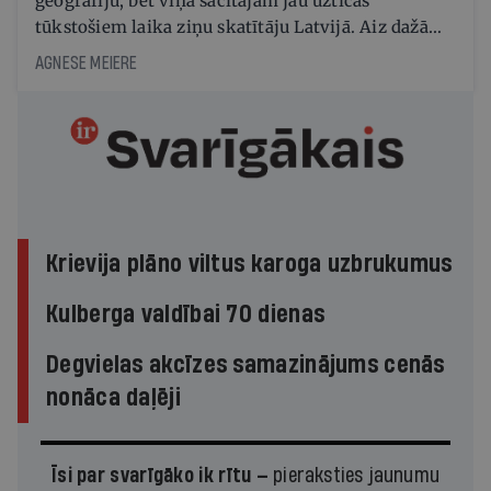
ģeogrāfiju, bet viņa sacītajam jau uzticas
tūkstošiem laika ziņu skatītāju Latvijā. Aiz dažām
minūtēm televīzijas ēterā ir 11 gadi uzcītīga darba,
AGNESE MEIERE
mammas atbalsts un drosme turpināt
meteovērojumus arī tad, kad šķiet, ka tie
nevienam nav vajadzīgi
Krievija plāno viltus karoga uzbrukumus
Kulberga valdībai 70 dienas
Degvielas akcīzes samazinājums cenās
nonāca daļēji
Īsi par svarīgāko ik rītu —
pieraksties jaunumu