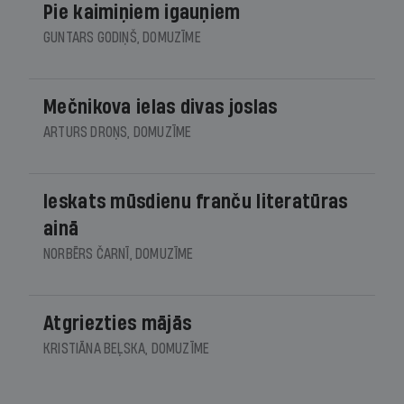
Pie kaimiņiem igauņiem
GUNTARS GODIŅŠ, DOMUZĪME
Mečnikova ielas divas joslas
ARTURS DROŅS, DOMUZĪME
Ieskats mūsdienu franču literatūras
ainā
NORBĒRS ČARNĪ, DOMUZĪME
Atgriezties mājās
KRISTIĀNA BEĻSKA, DOMUZĪME