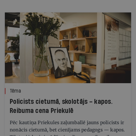
Tēma
Policists cietumā, skolotājs – kapos.
Reibuma cena Priekulē
Pēc kautiņa Priekules zaļumballē jauns policists ir
nonācis cietumā, bet cienījams pedagogs — kapos.