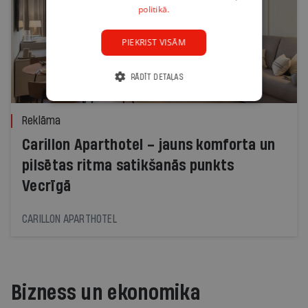
politikā.
PIEKRIST VISĀM
RĀDĪT DETAĻAS
Reklāma
Carillon Aparthotel – jauns komforta un
pilsētas ritma satikšanās punkts
Vecrīgā
CARILLON APARTHOTEL
Bizness un ekonomika