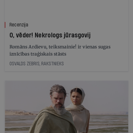
Recenzija
O, vēder! Nekrologs jūrasgovij
Romāns Ardievu, teiksmainie! ir vienas sugas
iznīcības traģiskais stāsts
OSVALDS ZEBRIS, RAKSTNIEKS