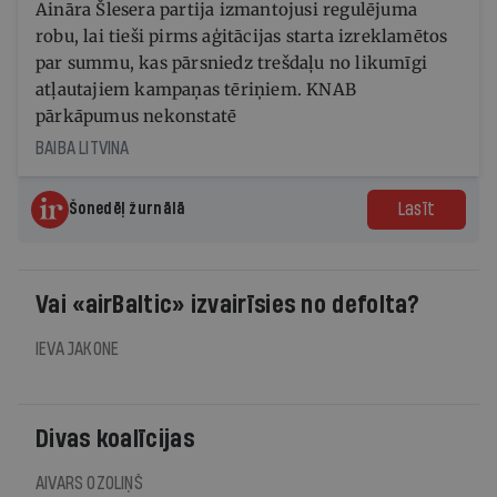
Aināra Šlesera partija izmantojusi regulējuma
robu, lai tieši pirms aģitācijas starta izreklamētos
par summu, kas pārsniedz trešdaļu no likumīgi
atļautajiem kampaņas tēriņiem. KNAB
pārkāpumus nekonstatē
BAIBA LITVINA
Lasīt
Šonedēļ žurnālā
Vai «airBaltic» izvairīsies no defolta?
IEVA JAKONE
Divas koalīcijas
AIVARS OZOLIŅŠ