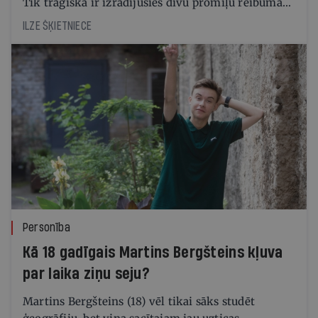
Tik traģiska ir izrādījusies divu promiļu reibuma
cena
ILZE ŠĶIETNIECE
Personība
Kā 18 gadīgais Martins Bergšteins kļuva
par laika ziņu seju?
Martins Bergšteins (18) vēl tikai sāks studēt