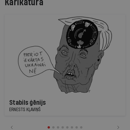
Karikatūra
Stabils ģēnijs
ERNESTS KĻAVIŅŠ