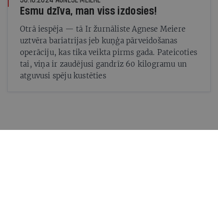
Esmu dzīva, man viss izdosies!
Otrā iespēja — tā Ir žurnāliste Agnese Meiere
uztvēra bariatrijas jeb kuņģa pārveidošanas
operāciju, kas tika veikta pirms gada. Pateicoties
tai, viņa ir zaudējusi gandrīz 60 kilogramu un
atguvusi spēju kustēties
Mums ir pa ceļam — lasi jaunāko savā laika joslā!