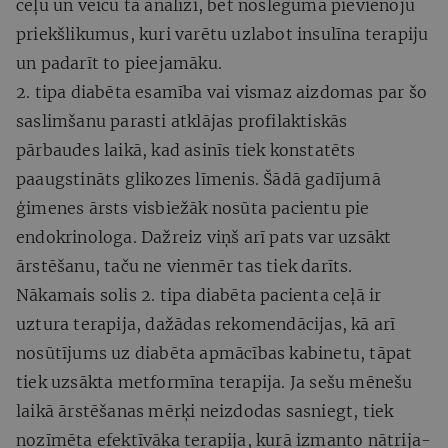
ceļu un veicu tā analīzi, bet noslēgumā pievienoju
priekšlikumus, kuri varētu uzlabot insulīna terapiju
un padarīt to pieejamāku.
2. tipa diabēta esamība vai vismaz aizdomas par šo
saslimšanu parasti atklājas profilaktiskās
pārbaudes laikā, kad asinīs tiek konstatēts
paaugstināts glikozes līmenis. Šādā gadījumā
ģimenes ārsts visbiežāk nosūta pacientu pie
endokrinologa. Dažreiz viņš arī pats var uzsākt
ārstēšanu, taču ne vienmēr tas tiek darīts.
Nākamais solis 2. tipa diabēta pacienta ceļā ir
uztura terapija, dažādas rekomendācijas, kā arī
nosūtījums uz diabēta apmācības kabinetu, tāpat
tiek uzsākta metformīna terapija. Ja sešu mēnešu
laikā ārstēšanas mērķi neizdodas sasniegt, tiek
nozīmēta efektīvāka terapija, kurā izmanto nātrija-