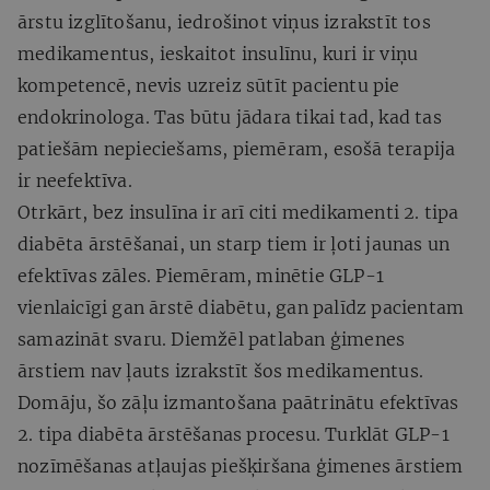
ārstu izglītošanu, iedrošinot viņus izrakstīt tos
medikamentus, ieskaitot insulīnu, kuri ir viņu
kompetencē, nevis uzreiz sūtīt pacientu pie
endokrinologa. Tas būtu jādara tikai tad, kad tas
patiešām nepieciešams, piemēram, esošā terapija
ir neefektīva.
Otrkārt, bez insulīna ir arī citi medikamenti 2. tipa
diabēta ārstēšanai, un starp tiem ir ļoti jaunas un
efektīvas zāles. Piemēram, minētie GLP-1
vienlaicīgi gan ārstē diabētu, gan palīdz pacientam
samazināt svaru. Diemžēl patlaban ģimenes
ārstiem nav ļauts izrakstīt šos medikamentus.
Domāju, šo zāļu izmantošana paātrinātu efektīvas
2. tipa diabēta ārstēšanas procesu. Turklāt GLP-1
nozīmēšanas atļaujas piešķiršana ģimenes ārstiem