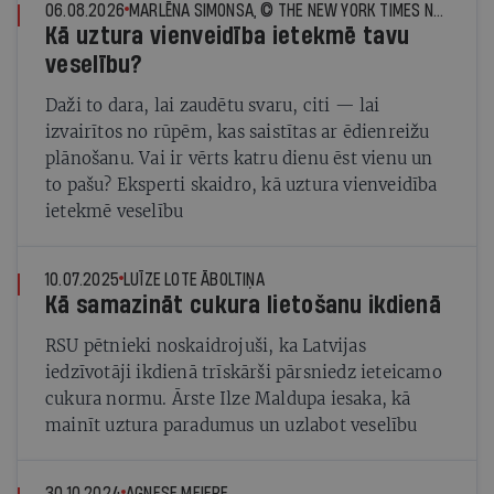
06.08.2026
MARLĒNA SIMONSA, © THE NEW YORK TIMES NEWS SERVICE
Kā uztura vienveidība ietekmē tavu
veselību?
Daži to dara, lai zaudētu svaru, citi — lai
izvairītos no rūpēm, kas saistītas ar ēdienreižu
plānošanu. Vai ir vērts katru dienu ēst vienu un
to pašu? Eksperti skaidro, kā uztura vienveidība
ietekmē veselību
10.07.2025
LUĪZE LOTE ĀBOLTIŅA
Kā samazināt cukura lietošanu ikdienā
RSU pētnieki noskaidrojuši, ka Latvijas
iedzīvotāji ikdienā trīskārši pārsniedz ieteicamo
cukura normu. Ārste Ilze Maldupa iesaka, kā
mainīt uztura paradumus un uzlabot veselību
30.10.2024
AGNESE MEIERE