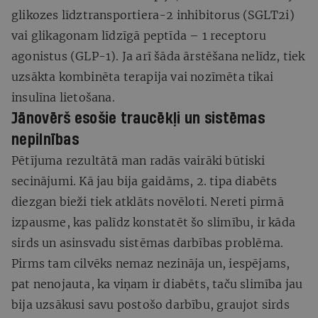
glikozes līdztransportiera-2 inhibitorus (SGLT2i)
vai glikagonam līdzīgā peptīda – 1 receptoru
agonistus (GLP-1). Ja arī šāda ārstēšana nelīdz, tiek
uzsākta kombinēta terapija vai nozīmēta tikai
insulīna lietošana.
Jānovērš esošie traucēkļi un sistēmas
nepilnības
Pētījuma rezultātā man radās vairāki būtiski
secinājumi. Kā jau bija gaidāms, 2. tipa diabēts
diezgan bieži tiek atklāts novēloti. Nereti pirmā
izpausme, kas palīdz konstatēt šo slimību, ir kāda
sirds un asinsvadu sistēmas darbības problēma.
Pirms tam cilvēks nemaz nezināja un, iespējams,
pat nenojauta, ka viņam ir diabēts, taču slimība jau
bija uzsākusi savu postošo darbību, graujot sirds