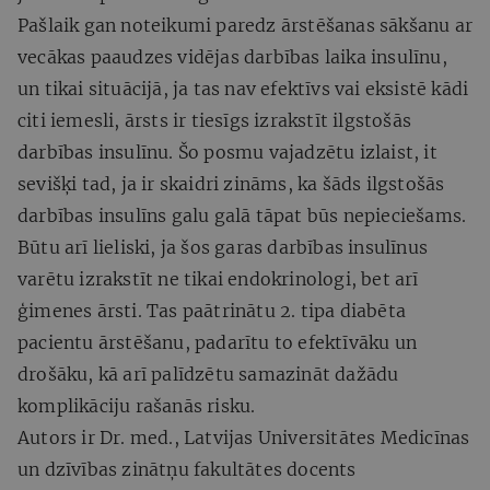
Pašlaik gan noteikumi paredz ārstēšanas sākšanu ar
vecākas paaudzes vidējas darbības laika insulīnu,
un tikai situācijā, ja tas nav efektīvs vai eksistē kādi
citi iemesli, ārsts ir tiesīgs izrakstīt ilgstošās
darbības insulīnu. Šo posmu vajadzētu izlaist, it
sevišķi tad, ja ir skaidri zināms, ka šāds ilgstošās
darbības insulīns galu galā tāpat būs nepieciešams.
Būtu arī lieliski, ja šos garas darbības insulīnus
varētu izrakstīt ne tikai endokrinologi, bet arī
ģimenes ārsti. Tas paātrinātu 2. tipa diabēta
pacientu ārstēšanu, padarītu to efektīvāku un
drošāku, kā arī palīdzētu samazināt dažādu
komplikāciju rašanās risku.
Autors ir Dr. med., Latvijas Universitātes Medicīnas
un dzīvības zinātņu fakultātes docents