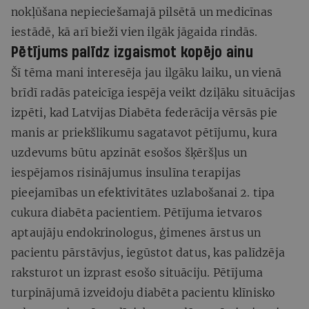
nokļūšana nepieciešamajā pilsētā un medicīnas
iestādē, kā arī bieži vien ilgāk jāgaida rindās.
Pētījums palīdz izgaismot kopējo ainu
Šī tēma mani interesēja jau ilgāku laiku, un vienā
brīdī radās pateicīga iespēja veikt dziļāku situācijas
izpēti, kad Latvijas Diabēta federācija vērsās pie
manis ar priekšlikumu sagatavot pētījumu, kura
uzdevums būtu apzināt esošos šķēršļus un
iespējamos risinājumus insulīna terapijas
pieejamības un efektivitātes uzlabošanai 2. tipa
cukura diabēta pacientiem. Pētījuma ietvaros
aptaujāju endokrinologus, ģimenes ārstus un
pacientu pārstāvjus, iegūstot datus, kas palīdzēja
raksturot un izprast esošo situāciju. Pētījuma
turpinājumā izveidoju diabēta pacientu klīnisko