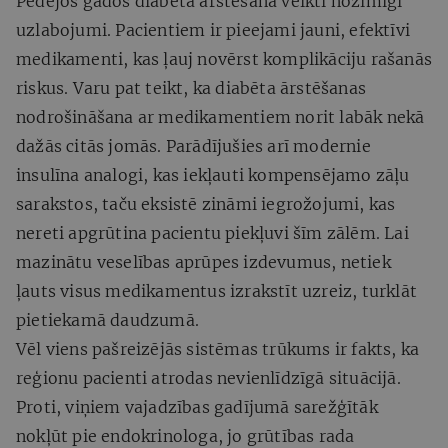
Pēdējos gados diabēta ārstēšanā veikti nozīmīgi
uzlabojumi. Pacientiem ir pieejami jauni, efektīvi
medikamenti, kas ļauj novērst komplikāciju rašanās
riskus. Varu pat teikt, ka diabēta ārstēšanas
nodrošināšana ar medikamentiem norit labāk nekā
dažās citās jomās. Parādījušies arī modernie
insulīna analogi, kas iekļauti kompensējamo zāļu
sarakstos, taču eksistē zināmi iegrožojumi, kas
nereti apgrūtina pacientu piekļuvi šīm zālēm. Lai
mazinātu veselības aprūpes izdevumus, netiek
ļauts visus medikamentus izrakstīt uzreiz, turklāt
pietiekamā daudzumā.
Vēl viens pašreizējās sistēmas trūkums ir fakts, ka
reģionu pacienti atrodas nevienlīdzīgā situācijā.
Proti, viņiem vajadzības gadījumā sarežģītāk
nokļūt pie endokrinologa, jo grūtības rada