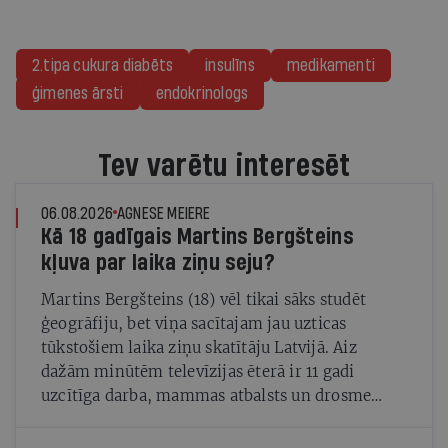
2.tipa cukura diabēts
insulīns
medikamenti
ģimenes ārsti
endokrinologs
Tev varētu interesēt
06.08.2026
AGNESE MEIERE
Kā 18 gadīgais Martins Bergšteins
kļuva par laika ziņu seju?
Martins Bergšteins (18) vēl tikai sāks studēt
ģeogrāfiju, bet viņa sacītajam jau uzticas
tūkstošiem laika ziņu skatītāju Latvijā. Aiz
dažām minūtēm televīzijas ēterā ir 11 gadi
uzcītīga darba, mammas atbalsts un drosme
turpināt meteovērojumus arī tad, kad šķiet, ka
tie nevienam nav vajadzīgi