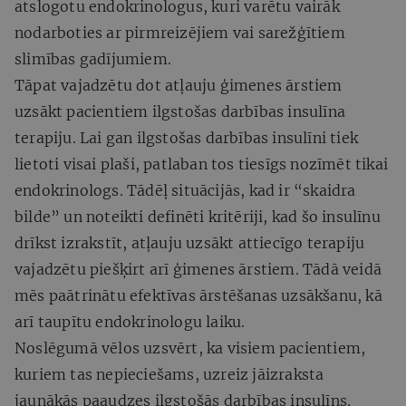
atslogotu endokrinologus, kuri varētu vairāk
nodarboties ar pirmreizējiem vai sarežģītiem
slimības gadījumiem.
Tāpat vajadzētu dot atļauju ģimenes ārstiem
uzsākt pacientiem ilgstošas darbības insulīna
terapiju. Lai gan ilgstošas darbības insulīni tiek
lietoti visai plaši, patlaban tos tiesīgs nozīmēt tikai
endokrinologs. Tādēļ situācijās, kad ir “skaidra
bilde” un noteikti definēti kritēriji, kad šo insulīnu
drīkst izrakstīt, atļauju uzsākt attiecīgo terapiju
vajadzētu piešķirt arī ģimenes ārstiem. Tādā veidā
mēs paātrinātu efektīvas ārstēšanas uzsākšanu, kā
arī taupītu endokrinologu laiku.
Noslēgumā vēlos uzsvērt, ka visiem pacientiem,
kuriem tas nepieciešams, uzreiz jāizraksta
jaunākās paaudzes ilgstošās darbības insulīns.