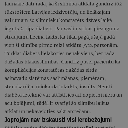
Jaunākie dati rāda, ka šī slimība atklāta gandrīz 102
tūkstošiem Latvijas iedzīvotāju, un lielākajam
vairumam šo slimnieku konstatēts dzīves laikā
iegūts 2. tipa diabēts. Par saslimstības pieauguma
straujumu liecina fakts, ka tikai pagājušajā gadā
vien šī slimība pirmo reizi atklāta 7712 personām.
Turklāt diabēts lielākoties nenāk viens, bet rada
dažādas blakusslimības. Gandrīz pusei pacientu kā
komplikācijas konstatētas dažādas sirds –
asinsvadu sistēmas saslimšanas, piemēram,
stenokardija, miokarda infarkts, insults. Nereti
diabēta ietekmē var attīstīties arī nopietni nieru un
acu bojājumi, tādēļ ir svarīgi šo slimību laikus
atklāt un nekavējoties sākt ārstēšanu.
Joprojām nav izskausti visi ierobežojumi