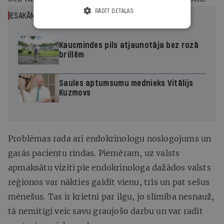
RĀDĪT DETAĻAS
IESAKĀM
Kaucmindes pils atjaunotāja bez rozā
brillēm
Saules aptumsumu mednieks Vitālijs
Kuzmovs
Problēmas rada arī endokrinologu noslogojums un
garās pacientu rindas. Piemēram, uz valsts
apmaksātu vizīti pie endokrinologa dažādos valsts
reģionos var nākties gaidīt vienu, trīs un pat sešus
mēnešus. Tas ir krietni par ilgu, jo slimība nesnauž,
tā nemitīgi veic savu graujošo darbu un var radīt