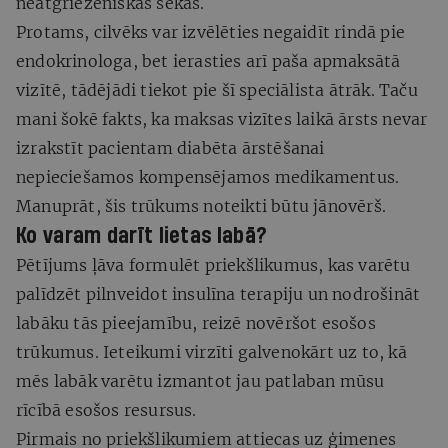
neatgriezeniskas sekas.
Protams, cilvēks var izvēlēties negaidīt rindā pie
endokrinologa, bet ierasties arī paša apmaksātā
vizītē, tādējādi tiekot pie šī speciālista ātrāk. Taču
mani šokē fakts, ka maksas vizītes laikā ārsts nevar
izrakstīt pacientam diabēta ārstēšanai
nepieciešamos kompensējamos medikamentus.
Manuprāt, šis trūkums noteikti būtu jānovērš.
Ko varam darīt lietas labā?
Pētījums ļāva formulēt priekšlikumus, kas varētu
palīdzēt pilnveidot insulīna terapiju un nodrošināt
labāku tās pieejamību, reizē novēršot esošos
trūkumus. Ieteikumi virzīti galvenokārt uz to, kā
mēs labāk varētu izmantot jau patlaban mūsu
rīcībā esošos resursus.
Pirmais no priekšlikumiem attiecas uz ģimenes