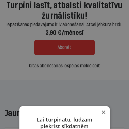
Turpini lasīt, atbalsti kvalitatīvu
žurnālistiku!
Iepazīšanās piedāvājums ir.lv abonēšanai. Atcel jebkurā brīdī.
3,90 €/mēnesī
Abonēt
Citas abonēšanas iespējas meklē šeit
×
Jaunākajā žurnālā
Lai turpinātu, lūdzam
piekrist sīkdatnēm