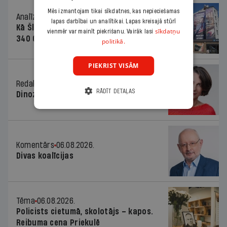
Mēs izmantojam tikai sīkdatnes, kas nepieciešamas
Analīze
06.08.2026.
lapas darbībai un analītikai. Lapas kreisajā stūrī
Kā Šlesera partija palika nesodīta par
sīkdatņu
vienmēr var mainīt piekrišanu. Vairāk lasi
340 000 vērtu reklāmas kampaņu
politikā.
PIEKRIST VISĀM
Redaktores sleja
06.08.2026.
RĀDĪT DETAĻAS
Dinozaura triks
Komentārs
06.08.2026.
Divas koalīcijas
Tēma
06.08.2026.
Policists cietumā, skolotājs – kapos.
Reibuma cena Priekulē