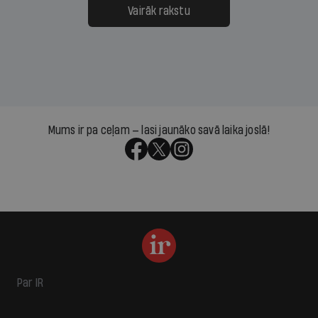
Vairāk rakstu
Mums ir pa ceļam — lasi jaunāko savā laika joslā!
Par IR