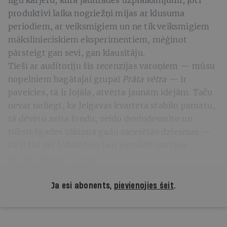
produktīvi laika nogriežņi mijas ar klusuma
periodiem, ar veiksmīgiem un ne tik veiksmīgiem
mākslinieciskiem eksperimentiem, mēģinot
pārsteigt gan sevi, gan klausītāju.
Tieši ar auditoriju šīs recenzijas varoņiem — mūsu
nopelniem bagātajai grupai
Prāta vētra
— ir
paveicies, tā ir lojāla, atvērta jaunām idejām. Taču
nevar noliegt, ka Jelgavas kvarteta stabilo pamatu,
tā dēvēto zelta fondu, veido deviņdesmito un
tūkstošgades sākuma gadu sacerētās dziesmas —
tieši tās vēl šobaltdien ļauj piepildīt Latvijas
lielākās koncertvietas.
Ja esi abonents,
pievienojies šeit
.