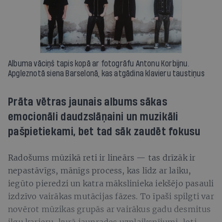
Albuma vāciņš tapis kopā ar fotogrāfu Antonu Korbijnu.
Apgleznotā siena Barselonā, kas atgādina klavieru taustiņus
Prāta vētras jaunais albums sākas
emocionāli daudzslāņaini un muzikāli
pašpietiekami, bet tad sāk zaudēt fokusu
Radošums mūzikā reti ir lineārs — tas drīzāk ir
nepastāvīgs, mānīgs process, kas līdz ar laiku,
iegūto pieredzi un katra mākslinieka iekšējo pasauli
izdzīvo vairākas mutācijas fāzes. To īpaši spilgti var
novērot mūzikas grupās ar vairākus gadu desmitus
ilgu karjeru, kurā jaunrades uzplaiksnījumi, ļoti