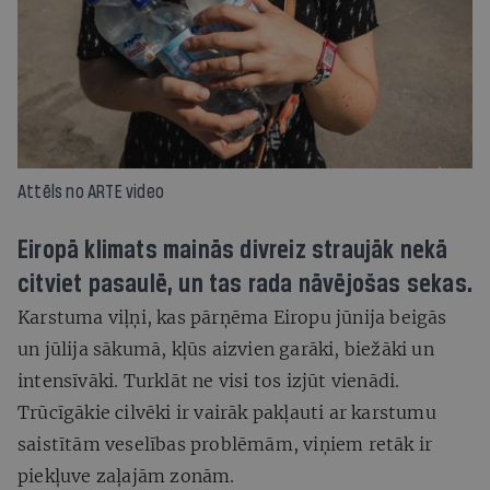
Attēls no ARTE video
Eiropā klimats mainās divreiz straujāk nekā
citviet pasaulē, un tas rada nāvējošas sekas.
Karstuma viļņi, kas pārņēma Eiropu jūnija beigās
un jūlija sākumā, kļūs aizvien garāki, biežāki un
intensīvāki. Turklāt ne visi tos izjūt vienādi.
Trūcīgākie cilvēki ir vairāk pakļauti ar karstumu
saistītām veselības problēmām, viņiem retāk ir
piekļuve zaļajām zonām.