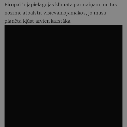
Eiropai ir jāpielāgojas klimata pārmaiņām, un tas
nozīmē atbalstīt visievainojamākos, jo mūsu
planēta kļūst arvien karstāka.