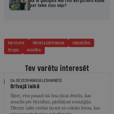
Kā 18 gadīgais Martins Bergšteins kļuva
par laika ziņu seju?
karstums
klimata pārmaiņas
nabadzība
Eiropa
veselība
Tev varētu interesēt
04.08.2026
MARIJA LESKAVNIECE
Brīvajā laikā
Šķiet, visu pasauli kā lina jūras dvielis, kas
smaržo pēc bērnības, pārklājusi nostalģija.
Tikmēr laiks cenšas izraut no rokām lietas, kas