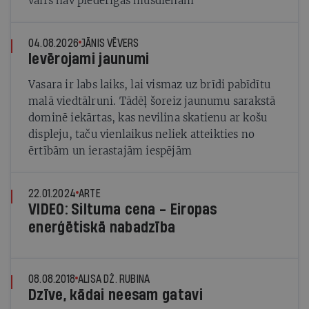
vairs nav piederīgas mūsdienām
04.08.2026
JĀNIS VĒVERS
Ievērojami jaunumi
Vasara ir labs laiks, lai vismaz uz brīdi pabīdītu
malā viedtālruni. Tādēļ šoreiz jaunumu sarakstā
dominē iekārtas, kas nevilina skatienu ar košu
displeju, taču vienlaikus neliek atteikties no
ērtībām un ierastajām iespējām
22.01.2024
ARTE
VIDEO: Siltuma cena - Eiropas
enerģētiskā nabadzība
08.08.2018
ALISA DŽ. RUBINA
Dzīve, kādai neesam gatavi