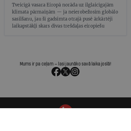
Tveicīgā vasara Eiropā norāda uz ilglaicīgajām
klimata pārmaiņām — ja neierobežosim globālo
sasilšanu, jau šī gadsimta otrajā pusē ārkārtēji
laikapstākļi skars divas trešdaļas eiropiešu
Mums ir pa ceļam — lasi jaunāko savā laika joslā!
Par IR