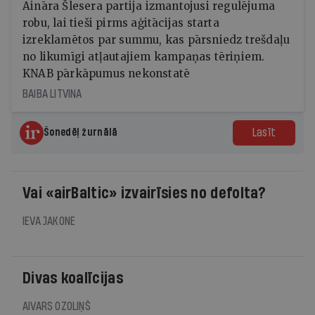
Aināra Šlesera partija izmantojusi regulējuma
robu, lai tieši pirms aģitācijas starta
izreklamētos par summu, kas pārsniedz trešdaļu
no likumīgi atļautajiem kampaņas tēriņiem.
KNAB pārkāpumus nekonstatē
BAIBA LITVINA
Lasīt
Šonedēļ žurnālā
Vai «airBaltic» izvairīsies no defolta?
IEVA JAKONE
Divas koalīcijas
AIVARS OZOLIŅŠ