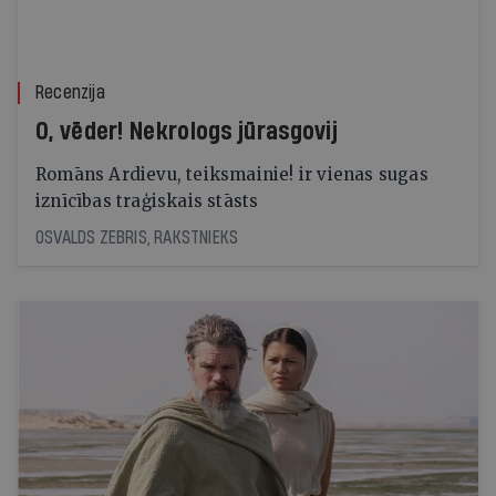
Recenzija
O, vēder! Nekrologs jūrasgovij
Romāns Ardievu, teiksmainie! ir vienas sugas
iznīcības traģiskais stāsts
OSVALDS ZEBRIS, RAKSTNIEKS