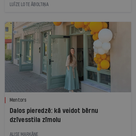
profesionālas picu krāsns prototipu. Tagad
LUĪZE LOTE ĀBOLTIŅA
Dimantiņš jāpārvērš ražojamā un eksportējamā
produktā
Mentors
Dalos pieredzē: kā veidot bērnu
dzīvesstila zīmolu
ALISE MARKĀNE