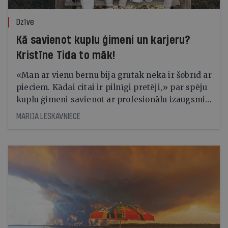
Dzīve
Kā savienot kuplu ģimeni un karjeru?
Kristīne Tida to māk!
«Man ar vienu bērnu bija grūtāk nekā ir šobrīd ar
pieciem. Kādai citai ir pilnīgi pretēji,» par spēju
kuplu ģimeni savienot ar profesionālu izaugsmi
un tikt pāri arī ļoti smagiem dzīves
MARIJA LESKAVNIECE
pārbaudījumiem saka fotogrāfe Kristīne Tīda