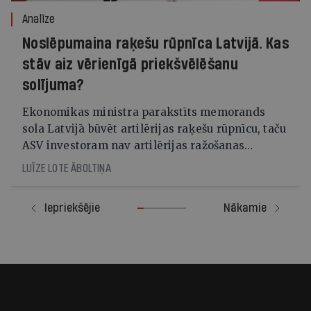
Analīze
Noslēpumaina raķešu rūpnīca Latvijā. Kas
stāv aiz vērienīgā priekšvēlēšanu
solījuma?
Ekonomikas ministra parakstīts memorands
sola Latvijā būvēt artilērijas raķešu rūpnīcu, taču
ASV investoram nav artilērijas ražošanas
pieredzes, un arī mūsu bruņotie spēki šādas
LUĪZE LOTE ĀBOLTIŅA
spējas neplāno
Iepriekšējie
Nākamie