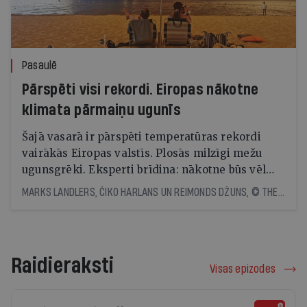
Pasaulē
Pārspēti visi rekordi. Eiropas nākotne
klimata pārmaiņu ugunīs
Šajā vasarā ir pārspēti temperatūras rekordi
vairākās Eiropas valstīs. Plosās milzīgi mežu
ugunsgrēki. Eksperti brīdina: nākotne būs vēl
skarbāka
MARKS LANDLERS, ČIKO HARLANS UN REIMONDS DŽUNS, © THE NEW YORK TIMES NEWS SERVICE
Raidieraksti
Visas epizodes