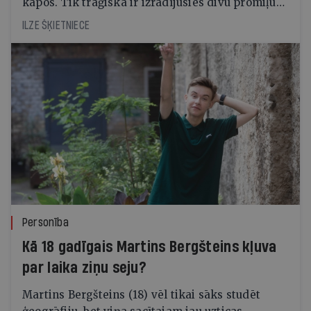
kapos. Tik traģiska ir izrādījusies divu promiļu
reibuma cena
ILZE ŠĶIETNIECE
Personība
Kā 18 gadīgais Martins Bergšteins kļuva
par laika ziņu seju?
Martins Bergšteins (18) vēl tikai sāks studēt