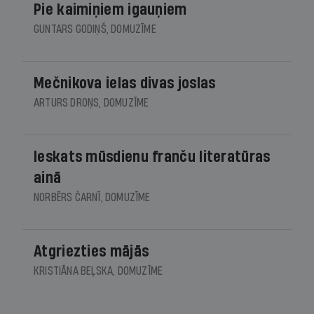
Pie kaimiņiem igauņiem
GUNTARS GODIŅŠ, DOMUZĪME
Mečnikova ielas divas joslas
ARTURS DROŅS, DOMUZĪME
Ieskats mūsdienu franču literatūras
ainā
NORBĒRS ČARNĪ, DOMUZĪME
Atgriezties mājās
KRISTIĀNA BEĻSKA, DOMUZĪME