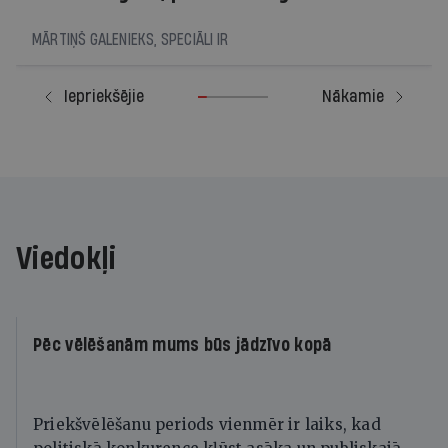
MĀRTIŅŠ GALENIEKS, SPECIĀLI IR
Iepriekšējie
Nākamie
Viedokļi
Pēc vēlēšanām mums būs jādzīvo kopā
Priekšvēlēšanu periods vienmēr ir laiks, kad