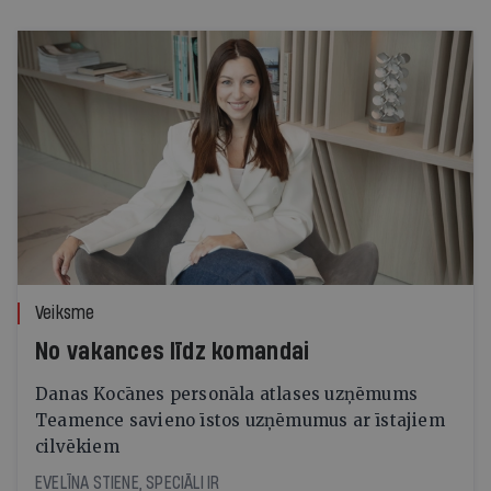
Veiksme
No vakances līdz komandai
Danas Kocānes personāla atlases uzņēmums
Teamence savieno īstos uzņēmumus ar īstajiem
cilvēkiem
EVELĪNA STIENE, SPECIĀLI IR