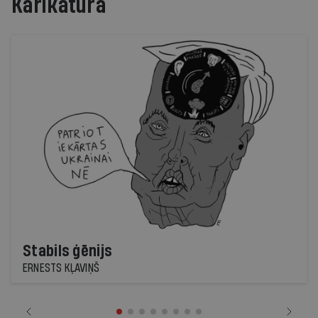
Karikatūra
Stabils ģēnijs
ERNESTS KĻAVIŅŠ