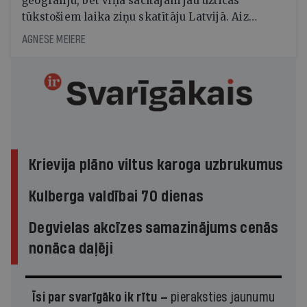
ģeogrāfiju, bet viņa sacītajam jau uzticas
tūkstošiem laika ziņu skatītāju Latvijā. Aiz
dažām minūtēm televīzijas ēterā ir 11 gadi
AGNESE MEIERE
uzcītīga darba, mammas atbalsts un drosme
turpināt meteovērojumus arī tad, kad šķiet, ka
tie nevienam nav vajadzīgi
Krievija plāno viltus karoga uzbrukumus
Kulberga valdībai 70 dienas
Degvielas akcīzes samazinājums cenās
nonāca daļēji
Īsi par svarīgāko ik rītu —
pieraksties jaunumu