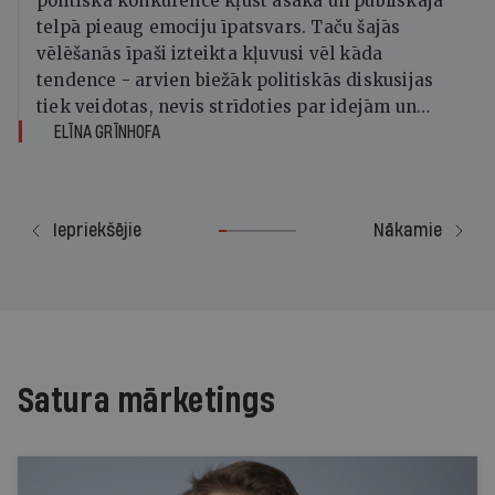
politiskā konkurence kļūst asāka un publiskajā
telpā pieaug emociju īpatsvars. Taču šajās
vēlēšanās īpaši izteikta kļuvusi vēl kāda
tendence - arvien biežāk politiskās diskusijas
tiek veidotas, nevis strīdoties par idejām un
risinājumiem, bet apšaubot cilvēku, organizāciju
ELĪNA GRĪNHOFA
vai veselu sabiedrības grupu leģitimitāti.
Iepriekšējie
Nākamie
Satura mārketings