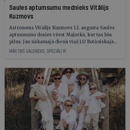
Saules aptumsumu mednieks Vitālijs
Kuzmovs
Astronoms Vitālijs Kuzmovs 12. augusta Saules
aptumsumu dosies vērot Maļorkā, kur tas būs
pilns. Jau nākamajā dienā viņš LU Botāniskajā
dārzā lasīs lekciju Perseīdu naktī. Tās
MĀRTIŅŠ GALENIEKS, SPECIĀLI IR
apmeklētāji varēs vērot uz Zemi krītošos
meteorus, vienlaikus baudot pianista Reiņa
Zariņa koncertu