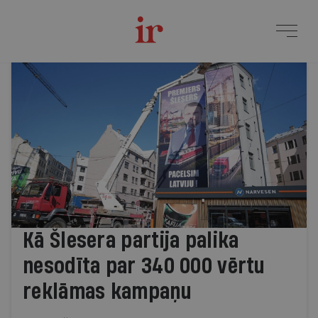
Žurnāls Ir | Svarīgākais 
Jaunākie raksti
Kā Šlesera partija palika
nesodīta par 340 000 vērtu
reklāmas kampaņu