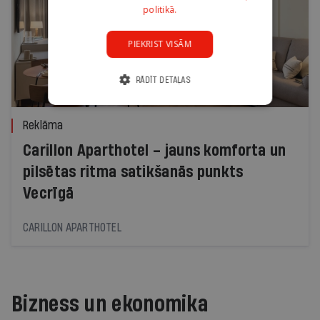
politikā.
PIEKRIST VISĀM
RĀDĪT DETAĻAS
Reklāma
Carillon Aparthotel – jauns komforta un
pilsētas ritma satikšanās punkts
Vecrīgā
CARILLON APARTHOTEL
Bizness un ekonomika