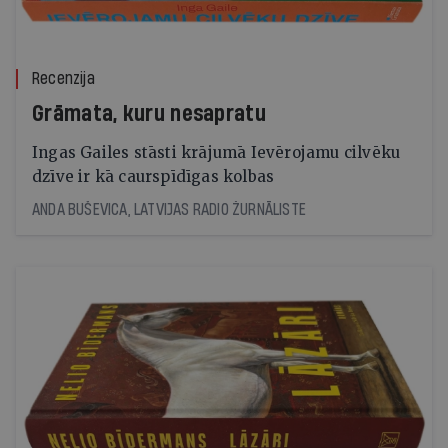
Recenzija
Grāmata, kuru nesapratu
Ingas Gailes stāsti krājumā Ievērojamu cilvēku
dzīve ir kā caurspīdīgas kolbas
ANDA BUŠEVICA, LATVIJAS RADIO ŽURNĀLISTE