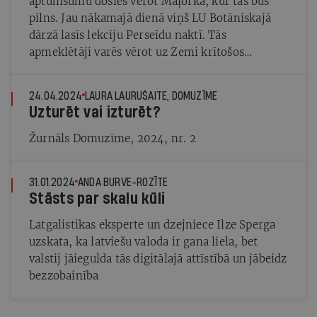
aptumsumu dosies vērot Maļorkā, kur tas būs
pilns. Jau nākamajā dienā viņš LU Botāniskajā
dārzā lasīs lekciju Perseīdu naktī. Tās
apmeklētāji varēs vērot uz Zemi krītošos
meteorus, vienlaikus baudot pianista Reiņa
Zariņa koncertu
24.04.2024
LAURA LAURUŠAITE, DOMUZĪME
Uzturēt vai izturēt?
Žurnāls Domuzīme, 2024, nr. 2
31.01.2024
ANDA BURVE-ROZĪTE
Stāsts par skalu kūli
Latgalistikas eksperte un dzejniece Ilze Sperga
uzskata, ka latviešu valoda ir gana liela, bet
valstij jāiegulda tās digitālajā attīstībā un jābeidz
bezzobainība