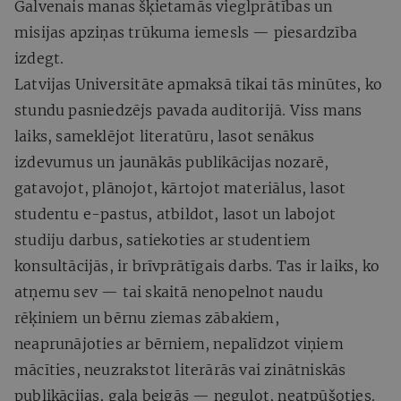
Galvenais manas šķietamās vieglprātības un
misijas apziņas trūkuma iemesls — piesardzība
izdegt.
Latvijas Universitāte apmaksā tikai tās minūtes, ko
stundu pasniedzējs pavada auditorijā. Viss mans
laiks, sameklējot literatūru, lasot senākus
izdevumus un jaunākās publikācijas nozarē,
gatavojot, plānojot, kārtojot materiālus, lasot
studentu e-pastus, atbildot, lasot un labojot
studiju darbus, satiekoties ar studentiem
konsultācijās, ir brīvprātīgais darbs. Tas ir laiks, ko
atņemu sev — tai skaitā nenopelnot naudu
rēķiniem un bērnu ziemas zābakiem,
neaprunājoties ar bērniem, nepalīdzot viņiem
mācīties, neuzrakstot literārās vai zinātniskās
publikācijas, gala beigās — neguļot, neatpūšoties.