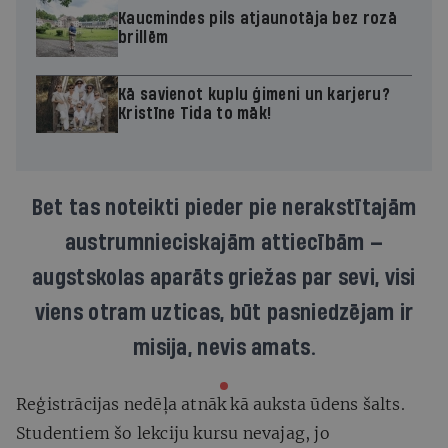
Kaucmindes pils atjaunotāja bez rozā
brillēm
Kā savienot kuplu ģimeni un karjeru?
Kristīne Tida to māk!
Bet tas noteikti pieder pie nerakstītajām
austrumnieciskajām attiecībām —
augstskolas aparāts griežas par sevi, visi
viens otram uzticas, būt pasniedzējam ir
misija, nevis amats.
Reģistrācijas nedēļa atnāk kā auksta ūdens šalts.
Studentiem šo lekciju kursu nevajag, jo