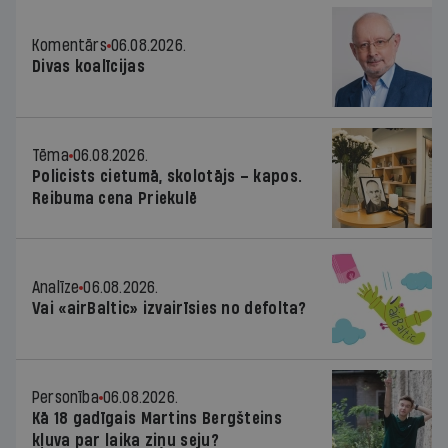
Komentārs
06.08.2026.
Divas koalīcijas
Tēma
06.08.2026.
Policists cietumā, skolotājs – kapos.
Reibuma cena Priekulē
Analīze
06.08.2026.
Vai «airBaltic» izvairīsies no defolta?
Personība
06.08.2026.
Kā 18 gadīgais Martins Bergšteins
kļuva par laika ziņu seju?