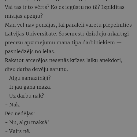
Vai tas ir to vērts? Ko es iegūstu no tā? Izpildītas
misijas apziņu?
Man vēl nav pensijas, lai paralēli varētu piepelnīties
Latvijas Universitātē. Šosemestr dzirdēju ārkārtīgi
precīzu apzīmējumu mana tipa darbiniekiem —
pasniedzējs no ielas.
Rakstot atcerējos nesenās krīzes laiku anekdoti,
divu darba devēju sarunu.
- Algu samazināji?
- Ir jau gana maza.
- Uz darbu nāk?
- Nāk.
Pēc nedēļas:
- Nu, algu maksā?
- Vairs nē.