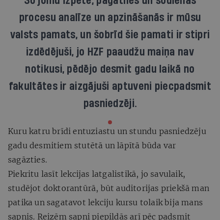
Šo jomu izpēte, pagātnes un šodienas
procesu analīze un apzināšanās ir mūsu
valsts pamats, un šobrīd šie pamati ir stipri
izdēdējuši, jo HZF paaudžu maiņa nav
notikusi, pēdējo desmit gadu laikā no
fakultātes ir aizgājuši aptuveni piecpadsmit
pasniedzēji.
Kuru katru brīdi entuziastu un stundu pasniedzēju
gadu desmitiem stutētā un lāpītā būda var
sagāzties.
Piekritu lasīt lekcijas latgalistikā, jo savulaik,
studējot doktorantūrā, būt auditorijas priekšā man
patika un sagatavot lekciju kursu tolaik bija mans
sapnis. Reizēm sapņi piepildās arī pēc padsmit