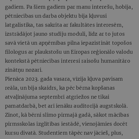
gadiem. Pa šiem gadiem par manu interešu, hobija,
pētniecības un darba objektu bija kļuvusi
latgalistika, tas sakrita ar fakultātes interesēm,
izstrādājot jauno studiju moduli, līdz ar to jutos
savā vietā un apņēmības pilna iepazīstināt topošos
filologus ar plaukstošu un Eiropas reģionālo valodu
kontekstā pētniecības interesi raisošu humanitāro
zinātņu nozari.
Pienāca 2023. gada vasara, vīzija kļuva pavisam
reāla, un bija skaidrs, ka pēc bērna kopšanas
atvaļinājuma septembrī atgriežos ne tikai
pamatdarbā, bet arī ienāku auditorijā augstskolā.
Zinot, kā bērni slimo pirmajā gadā, sākot mācības
pirmsskolas izglītības iestādē, vienojāmies docēt
kursu divatā. Studentiem tāpēc nav jācieš, plus,