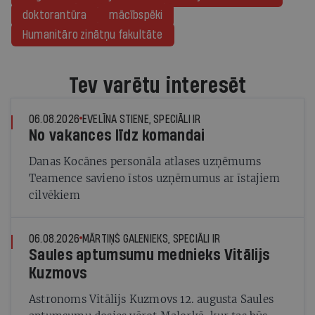
doktorantūra
mācībspēki
Humanitāro zinātņu fakultāte
Tev varētu interesēt
06.08.2026
EVELĪNA STIENE, SPECIĀLI IR
No vakances līdz komandai
Danas Kocānes personāla atlases uzņēmums
Teamence savieno īstos uzņēmumus ar īstajiem
cilvēkiem
06.08.2026
MĀRTIŅŠ GALENIEKS, SPECIĀLI IR
Saules aptumsumu mednieks Vitālijs
Kuzmovs
Astronoms Vitālijs Kuzmovs 12. augusta Saules