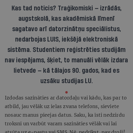
Kas tad noticis? Traģikomiski — izrādās,
augstskolā, kas akadēmiskā līmenī
sagatavo arī datorzinātņu speciālistus,
nedarbojas LUIS, iekšējā elektroniskā
sistēma. Studentiem reģistrēties studijām
nav iespējams, šķiet, to manuāli vēlāk izdara
lietvede — kā tālajos 90. gados, kad es
uzsāku studijas LU.
Izdodas sazināties ar datordaļu vai kādu, kas par to
atbild, jau vēlāk uz ielas zvana telefons, sieviete
nosauc manus pieejas datus. Saku, ka īsti nedzirdu
troksnī un varbūt varam sazināties vēlāk vai lai
atsūta uz e-pastu vai SMS. Nē, nedrīkst, nav droši!