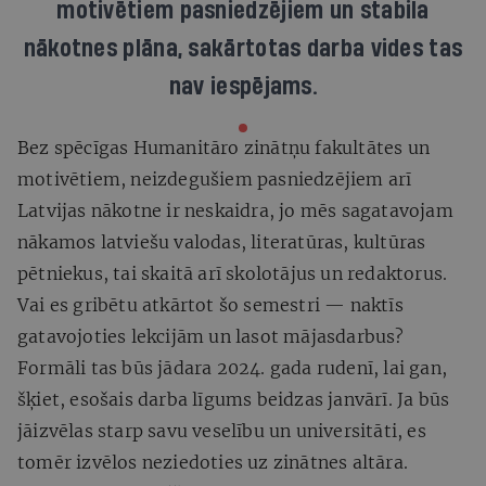
motivētiem pasniedzējiem un stabila
nākotnes plāna, sakārtotas darba vides tas
nav iespējams.
Bez spēcīgas Humanitāro zinātņu fakultātes un
motivētiem, neizdegušiem pasniedzējiem arī
Latvijas nākotne ir neskaidra, jo mēs sagatavojam
nākamos latviešu valodas, literatūras, kultūras
pētniekus, tai skaitā arī skolotājus un redaktorus.
Vai es gribētu atkārtot šo semestri — naktīs
gatavojoties lekcijām un lasot mājasdarbus?
Formāli tas būs jādara 2024. gada rudenī, lai gan,
šķiet, esošais darba līgums beidzas janvārī. Ja būs
jāizvēlas starp savu veselību un universitāti, es
tomēr izvēlos neziedoties uz zinātnes altāra.