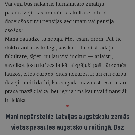
Vai viņi būs nākamie humanitāro zinātņu
pasniedzēji, kas nomainīs fakultātē šobrīd
docējošos tuvu pensijas vecumam vai pensijā
esošos?
Mana paaudze tā nebija. Mēs esam prom. Pat tie
doktorantūras kolēģi, kas kādu brīdi strādāja
fakultātē, šķiet, nu jau visi ir citur — atlaisti,
savelkot jostu krīzes laikā, aizgājuši paši, ārzemēs,
laukos, citos darbos, citās nozarēs. Ir arī citi darba
devēji. Ir citi darbi, kas sagādā mazāk stresa un arī
prasa mazāk laika, bet ieguvums kaut vai finansiāli
ir lielāks.
Mani nepārsteidz Latvijas augstskolu zemās
vietas pasaules augstskolu reitingā. Bez