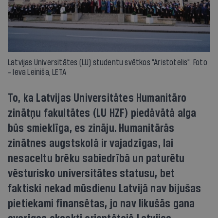
Latvijas Universitātes (LU) studentu svētkos "Aristotelis". Foto
- Ieva Leiniša, LETA
To, ka Latvijas Universitātes Humanitāro
zinātņu fakultātes (LU HZF) piedāvātā alga
būs smieklīga, es zināju. Humanitārās
zinātnes augstskolā ir vajadzīgas, lai
nesaceltu brēku sabiedrībā un paturētu
vēsturisko universitātes statusu, bet
faktiski nekad mūsdienu Latvijā nav bijušas
pietiekami finansētas, jo nav likušās gana