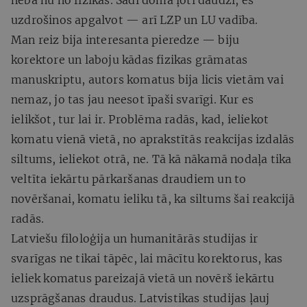
uzdrošinos apgalvot — arī LZP un LU vadība.
Man reiz bija interesanta pieredze — biju
korektore un laboju kādas fizikas grāmatas
manuskriptu, autors komatus bija licis vietām vai
nemaz, jo tas jau neesot īpaši svarīgi. Kur es
ielikšot, tur lai ir. Problēma radās, kad, ieliekot
komatu vienā vietā, no aprakstītās reakcijas izdalās
siltums, ieliekot otrā, ne. Tā kā nākamā nodaļa tika
veltīta iekārtu pārkaršanas draudiem un to
novēršanai, komatu ieliku tā, ka siltums šai reakcijā
radās.
Latviešu filoloģija un humanitārās studijas ir
svarīgas ne tikai tāpēc, lai mācītu korektorus, kas
ieliek komatus pareizajā vietā un novērš iekārtu
uzsprāgšanas draudus. Latvistikas studijas ļauj