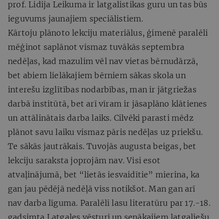
prof. Lidija Leikuma ir latgalistikas guru un tas būs
ieguvums jaunajiem speciālistiem.
Kārtoju plānoto lekciju materiālus, ģimenē paralēli
mēģinot saplānot vismaz tuvākās septembra
nedēļas, kad mazulim vēl nav vietas bērnudārzā,
bet abiem lielākajiem bērniem sākas skola un
interešu izglītības nodarbības, man ir jātgriežas
darbā institūtā, bet arī vīram ir jāsaplāno klātienes
un attālinātais darba laiks. Cilvēki parasti mēdz
plānot savu laiku vismaz pāris nedēļas uz priekšu.
Te sākās jautrākais. Tuvojās augusta beigas, bet
lekciju saraksta joprojām nav. Visi esot
atvaļinājumā, bet “lietās iesvaidītie” mierina, ka
gan jau pēdējā nedēļā viss notikšot. Man gan arī
nav darba līguma. Paralēli lasu literatūru par 17.-18.
gadsimta Latgales vēsturi un senākajiem latgaliešu