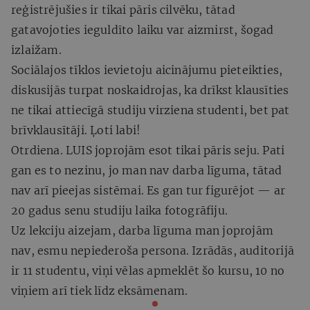
reģistrējušies ir tikai pāris cilvēku, tātad
gatavojoties ieguldīto laiku var aizmirst, šogad
izlaižam.
Sociālajos tīklos ievietoju aicinājumu pieteikties,
diskusijās turpat noskaidrojas, ka drīkst klausīties
ne tikai attiecīgā studiju virziena studenti, bet pat
brīvklausītāji. Ļoti labi!
Otrdiena. LUIS joprojām esot tikai pāris seju. Pati
gan es to nezinu, jo man nav darba līguma, tātad
nav arī pieejas sistēmai. Es gan tur figurējot — ar
20 gadus senu studiju laika fotogrāfiju.
Uz lekciju aizejam, darba līguma man joprojām
nav, esmu nepiederoša persona. Izrādās, auditorijā
ir 11 studentu, viņi vēlas apmeklēt šo kursu, 10 no
viņiem arī tiek līdz eksāmenam.