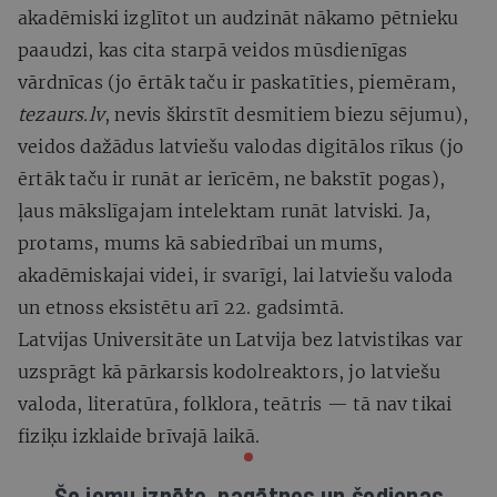
akadēmiski izglītot un audzināt nākamo pētnieku
paaudzi, kas cita starpā veidos mūsdienīgas
vārdnīcas (jo ērtāk taču ir paskatīties, piemēram,
tezaurs.lv
, nevis škirstīt desmitiem biezu sējumu),
veidos dažādus latviešu valodas digitālos rīkus (jo
ērtāk taču ir runāt ar ierīcēm, ne bakstīt pogas),
ļaus mākslīgajam intelektam runāt latviski. Ja,
protams, mums kā sabiedrībai un mums,
akadēmiskajai videi, ir svarīgi, lai latviešu valoda
un etnoss eksistētu arī 22. gadsimtā.
Latvijas Universitāte un Latvija bez latvistikas var
uzsprāgt kā pārkarsis kodolreaktors, jo latviešu
valoda, literatūra, folklora, teātris — tā nav tikai
fiziķu izklaide brīvajā laikā.