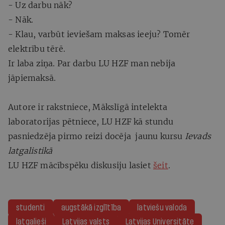
- Uz darbu nāk?
- Nāk.
- Klau, varbūt ieviešam maksas ieeju? Tomēr
elektrību tērē.
Ir laba ziņa. Par darbu LU HZF man nebija
jāpiemaksā.
Autore ir rakstniece, Mākslīgā intelekta
laboratorijas pētniece, LU HZF kā stundu
pasniedzēja pirmo reizi docēja jaunu kursu
Ievads
latgalistikā
LU HZF mācībspēku diskusiju lasiet
šeit
.
studenti
augstākā izglītība
latviešu valoda
latgalieši
Latvijas valsts
Latvijas Universitāte