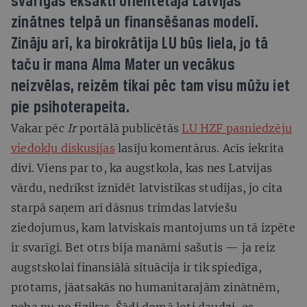
svarīgas eksakti orientētajā Latvijas
zinātnes telpā un finansēšanas modelī.
Zināju arī, ka birokrātija LU būs liela, jo tā
taču ir mana Alma Mater un vecākus
neizvēlas, reizēm tikai pēc tam visu mūžu iet
pie psihoterapeita.
Vakar pēc
Ir
portālā publicētās
LU HZF pasniedzēju
viedokļu diskusijas
lasīju komentārus. Acīs iekrita
divi. Viens par to, ka augstkola, kas nes Latvijas
vārdu, nedrīkst iznīdēt latvistikas studijas, jo cita
starpā saņem arī dāsnus trimdas latviešu
ziedojumus, kam latviskais mantojums un tā izpēte
ir svarīgi. Bet otrs bija manāmi sašutis — ja reiz
augstskolai finansiālā situācija ir tik spiedīga,
protams, jāatsakās no humanitarajām zinātnēm,
neba nu no fizikas. Šādi domā ļoti daudzi, es