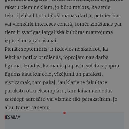
rakstu pieminekļiem, jo būtu melots, ka senie
teksti jebkad būtu bijuši manas darba, pētniecības
vai vienkārši intereses centrā, tomēr zināšanas par
tiem ir svarīgas latgaliskā kultūras mantojuma
izpētei un apzināšanai.
Pienāk septembris, ir izdevies noskaidrot, ka
lekcijas notiks otrdienās, joprojām nav darba
līguma. Izrādās, ka manis pa pastu sūtītais papīra
līgums kaut kur ceļo, vīzējumi un paraksti,
visticamāk, tam pakaļ, jau klātienē fakultātē
parakstu otru eksemplāru, tam laikam izdodas
sasniegt adresātu vai vismaz tikt parakstītam, jo
algu tomēr saņemu.
IESAKĀM