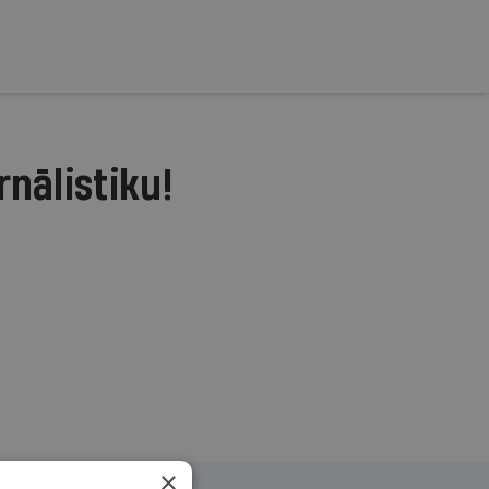
rnālistiku!
.
×