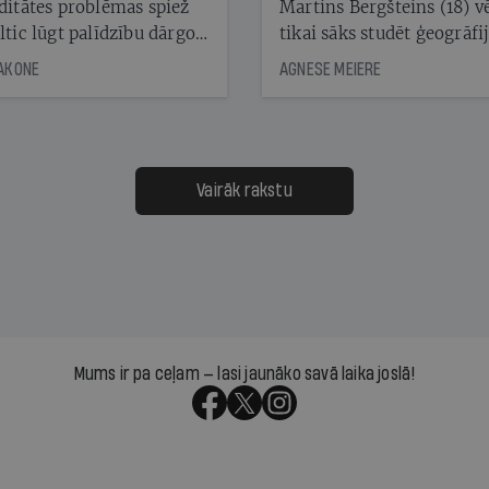
ditātes problēmas spiež
Martins Bergšteins (18) v
ltic lūgt palīdzību dārgo
tikai sāks studēt ģeogrāfi
āciju turētājiem, taču
bet viņa sacītajam jau uzt
JAKONE
AGNESE MEIERE
dēļ nebija kvoruma
tūkstošiem laika ziņu ska
nai. Vai lidsabiedrībai
Latvijā. Aiz dažām minū
 defolts, ja tā nespēs
televīzijas ēterā ir 11 gadi
ksāt augstos procentus,
uzcītīga darba, mammas
āpārskaita jau trīs dienas
atbalsts un drosme turpi
Vairāk rakstu
s nākamās sapulces
meteovērojumus arī tad, 
ta vidū?
šķiet, ka tie nevienam na
vajadzīgi
Mums ir pa ceļam — lasi jaunāko savā laika joslā!