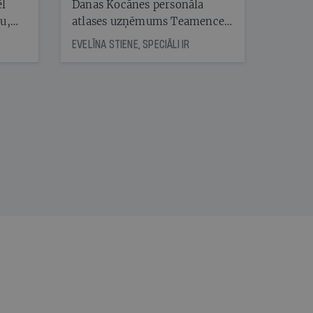
ēl
Danas Kocānes personāla
ju,
atlases uzņēmums Teamence
icas
savieno īstos uzņēmumus ar
EVELĪNA STIENE, SPECIĀLI IR
tītāju
īstajiem cilvēkiem
tēm
nāt
kad
v