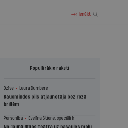
Ienākt
Populārākie raksti
Dzīve
Laura Dumbere
Kaucmindes pils atjaunotāja bez rozā
brillēm
Personība
Evelīna Stiene, speciāli Ir
No Jaunā Rīgas teātra uz pasaules malu