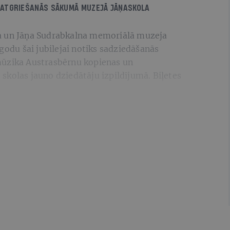
 ATGRIEŠANĀS SĀKUMĀ
MUZEJĀ
JĀŅASKOLA
a un Jāņa Sudrabkalna memoriālā muzeja
 godu šai jubilejai notiks sadziedāšanās
mūzika Austrasbērnu kopienas un
skolas jauno dziedātāju izpildījumā. Biļetes