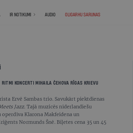
A
IR NOTIKUMI
AUDIO
OLIGARHU SARUNAS
i
S RITMI
KONCERTI MIHAILA ČEHOVA RĪGAS KRIEVU
rista Ervē Sambas trio. Savukārt piektdienas
 Meets Jazz.
Tajā muzicēs nīderlandiešu
u operdīva Klarona Makfeidena un
Diriģents Normunds Šnē. Biļetes cena 35 un 45