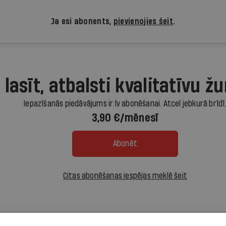
Ja esi abonents,
pievienojies šeit
.
 lasīt, atbalsti kvalitatīvu žu
Iepazīšanās piedāvājums ir.lv abonēšanai. Atcel jebkurā brīdī
3,90 €/mēnesī
Abonēt
Citas abonēšanas iespējas meklē šeit