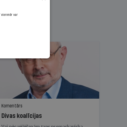
ī vienmēr var
Komentārs
Divas koalīcijas
Vai pēc vēlēšanām taps promaskaviska