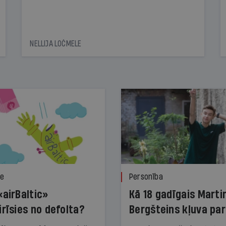
NELLIJA LOČMELE
ze
Personība
«airBaltic»
Kā 18 gadīgais Marti
irīsies no defolta?
Bergšteins kļuva par
laika ziņu seju?