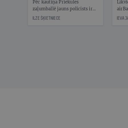
Pēc kautiņa Priekules
Likvi
zaļumballē jauns policists ir
airBa
nonācis cietumā, bet
oblig
ILZE ŠĶIETNIECE
IEVA 
cienījams pedagogs — kapos.
šone
Tik traģiska ir izrādījusies
lemša
divu promiļu reibuma cena
draud
sama
kas j
pirm
augus