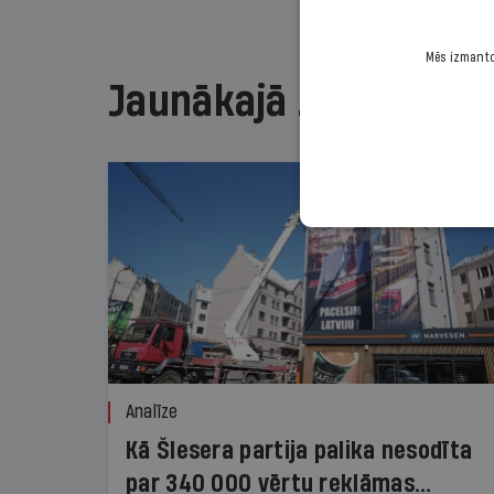
Mēs izmantoj
Jaunākajā žurnālā
Analīze
Kā Šlesera partija palika nesodīta
par 340 000 vērtu reklāmas