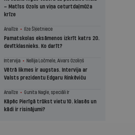
– Matīss Ozols un viņa ceturtdaļmūža
krīze
Analīze
Ilze Šķietniece
Pamatskolas eksāmenos izkrīt katrs 20.
devītklasnieks. Ko darīt?
Intervija
Nellija Ločmele, Aivars Ozoliņš
Vētrā likmes ir augstas. Intervija ar
Valsts prezidentu Edgaru Rinkēviču
Analīze
Gunita Nagle, speciāli Ir
Kāpēc Pierīgā trūkst vietu 10. klasēs un
kādi ir risinājumi?