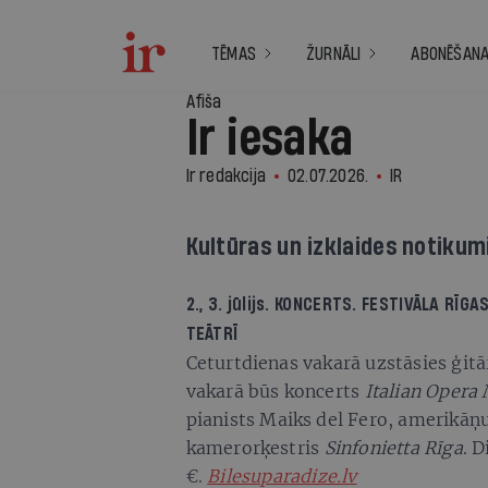
TĒMAS
ŽURNĀLI
ABONĒŠAN
Afiša
Ir iesaka
Ir redakcija
02.07.2026.
IR
Kultūras un izklaides notikum
2., 3. jūlijs. KONCERTS. FESTIVĀLA
RĪGA
TEĀTRĪ
Ceturtdienas vakarā uzstāsies ģitā
vakarā būs koncerts
Italian Opera
pianists Maiks del Fero, amerikāņ
kamerorķestris
Sinfonietta Rīga
. 
€.
Bilesuparadize.lv