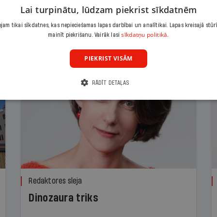
Lai turpinātu, lūdzam piekrist sīkdatnēm
am tikai sīkdatnes, kas nepieciešamas lapas darbībai un analītikai. Lapas kreisajā stūr
sīkdatņu politikā.
mainīt piekrišanu. Vairāk lasi
PIEKRIST VISĀM
RĀDĪT DETAĻAS
Redaktores sleja
Dinozaura triks