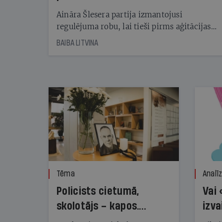
kampaņu
Aināra Šlesera partija izmantojusi
regulējuma robu, lai tieši pirms aģitācijas
starta izreklamētos par summu, kas
BAIBA LITVINA
pārsniedz trešdaļu no likumīgi atļautajiem
kampaņas tēriņiem. KNAB pārkāpumus
nekonstatē
Tēma
Analī
Policists cietumā,
Vai 
skolotājs – kapos.
izva
Reibuma cena Priekulē