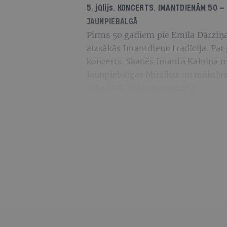
5. jūlijs. KONCERTS.
IMANTDIENĀM 50 —
JAUNPIEBALGĀ
Pirms 50 gadiem pie Emīla Dārziņ
aizsākās Imantdienu tradīcija. Par
koncerts. Skanēs Imanta Kalniņa 
Jaunpiebalgas Mūzikas un mākslas 
cena 10 €.
Bilesuparadize.lv