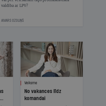
valdība ar LPV?
AIVARS OZOLIŅŠ
Veiksme
ns
No vakances līdz
komandai