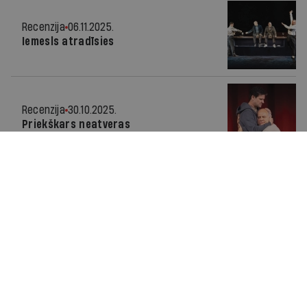
Recenzija
06.11.2025.
Iemesls atradīsies
Recenzija
30.10.2025.
Priekškars neatveras
Recenzija
23.10.2025.
Dzīves tīklos
Recenzija
02.10.2025.
Troksnis un nāve Nacionālajā