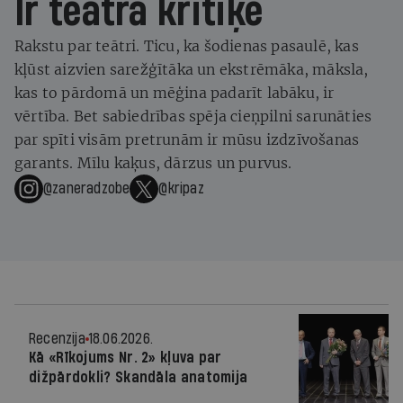
Ir teātra kritiķe
Rakstu par teātri. Ticu, ka šodienas pasaulē, kas
kļūst aizvien sarežģītāka un ekstrēmāka, māksla,
kas to pārdomā un mēģina padarīt labāku, ir
vērtība. Bet sabiedrības spēja cieņpilni sarunāties
par spīti visām pretrunām ir mūsu izdzīvošanas
garants. Mīlu kaķus, dārzus un purvus.
@zaneradzobe
@kripaz
Recenzija
18.06.2026.
Kā «Rīkojums Nr. 2» kļuva par
dižpārdokli? Skandāla anatomija