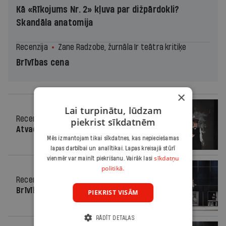
Kā «Rīkojums Nr. 2» kļuva par dižpārdokli?
Skandāla anatomija
Recenzija
Zane Radzobe, žurnāla Ir teātra kritiķe
Brīvības cena
×
Lai turpinātu, lūdzam
Recenzija
21.05.2026.
piekrist sīkdatnēm
Atvadas no Čērčila
Mēs izmantojam tikai sīkdatnes, kas nepieciešamas
lapas darbībai un analītikai. Lapas kreisajā stūrī
sīkdatņu
vienmēr var mainīt piekrišanu. Vairāk lasi
politikā.
Recenzija
23.04.2026.
Brīvības cena
PIEKRIST VISĀM
RĀDĪT DETAĻAS