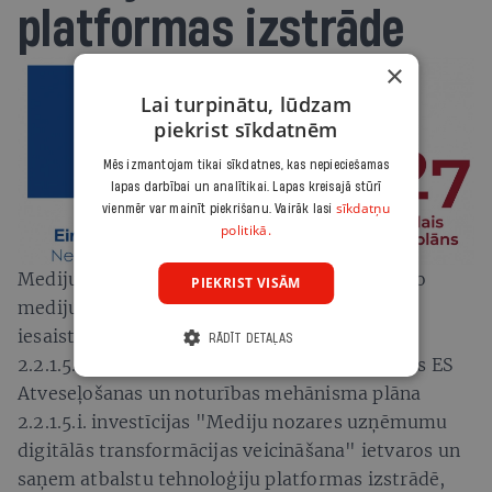
platformas izstrāde
×
Lai turpinātu, lūdzam
piekrist sīkdatnēm
Mēs izmantojam tikai sīkdatnes, kas nepieciešamas
lapas darbībai un analītikai. Lapas kreisajā stūrī
sīkdatņu
vienmēr var mainīt piekrišanu. Vairāk lasi
politikā.
Mediju uzņēmums piedalās projektā "Drukāto
PIEKRIST VISĀM
mediju digitālās transformācijas un lasītāju
iesaistes platfromas izstrāde" (Nr.
RĀDĪT DETAĻAS
2.2.1.5.i.0/1/24/A/CFLA/013), kurš tiek īstenots ES
Atveseļošanas un noturības mehānisma plāna
2.2.1.5.i. investīcijas "Mediju nozares uzņēmumu
digitālās transformācijas veicināšana" ietvaros un
saņem atbalstu tehnoloģiju platformas izstrādē,