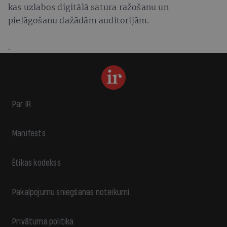
kas uzlabos digitālā satura ražošanu un
pielāgošanu dažādām auditorijām.
.
Par IR
Manifests
Ētikas kodekss
Pakalpojumu sniegšanas noteikumi
Privātuma politika