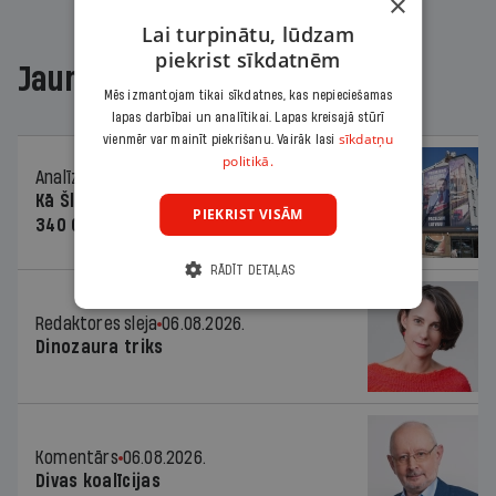
×
Lai turpinātu, lūdzam
piekrist sīkdatnēm
Jaunākajā žurnālā
Mēs izmantojam tikai sīkdatnes, kas nepieciešamas
lapas darbībai un analītikai. Lapas kreisajā stūrī
sīkdatņu
vienmēr var mainīt piekrišanu. Vairāk lasi
politikā.
Analīze
06.08.2026.
Kā Šlesera partija palika nesodīta par
PIEKRIST VISĀM
340 000 vērtu reklāmas kampaņu
RĀDĪT DETAĻAS
Redaktores sleja
06.08.2026.
Dinozaura triks
Komentārs
06.08.2026.
Divas koalīcijas