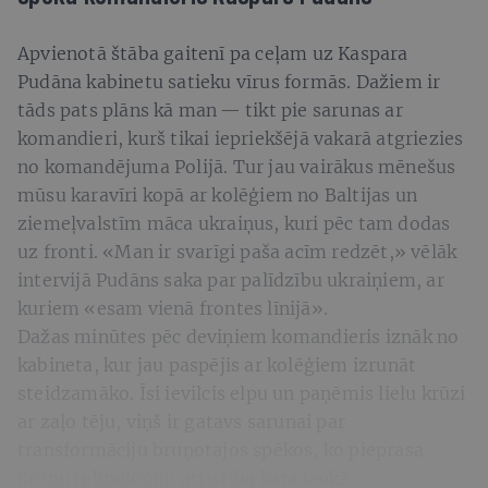
Apvienotā štāba gaitenī pa ceļam uz Kaspara
Pudāna kabinetu satieku vīrus formās. Dažiem ir
tāds pats plāns kā man — tikt pie sarunas ar
komandieri, kurš tikai iepriekšējā vakarā atgriezies
no komandējuma Polijā. Tur jau vairākus mēnešus
mūsu karavīri kopā ar kolēģiem no Baltijas un
ziemeļvalstīm māca ukraiņus, kuri pēc tam dodas
uz fronti. «Man ir svarīgi paša acīm redzēt,» vēlāk
intervijā Pudāns saka par palīdzību ukraiņiem, ar
kuriem «esam vienā frontes līnijā».
Dažas minūtes pēc deviņiem komandieris iznāk no
kabineta, kur jau paspējis ar kolēģiem izrunāt
steidzamāko. Īsi ievilcis elpu un paņēmis lielu krūzi
ar zaļo tēju, viņš ir gatavs sarunai par
transformāciju bruņotajos spēkos, ko pieprasa
dronu tehnoloģiju attīstība kara laukā.