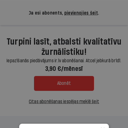
Ja esi abonents,
pievienojies šeit
.
Turpini lasīt, atbalsti kvalitatīvu
žurnālistiku!
Iepazīšanās piedāvājums ir.lv abonēšanai. Atcel jebkurā brīdī.
3,90 €/mēnesī
Abonēt
Citas abonēšanas iespējas meklē šeit