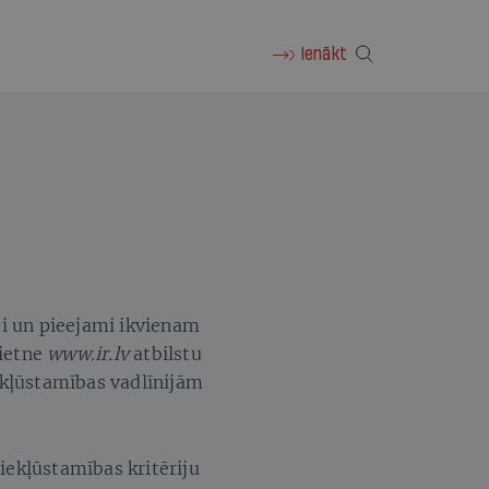
Ienākt
ti un pieejami ikvienam
vietne
www.ir.lv
atbilstu
kļūstamības vadlīnijām
piekļūstamības kritēriju