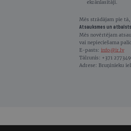
ekrānlasītāji.
Mēs strādājam pie tā,
Atsauksmes un atbalst
Mēs novērtējam atsauk
vai nepieciešama palī
E-pasts:
info@ir.lv
Tālrunis: +371 27734
Adrese: Bruņinieku ie