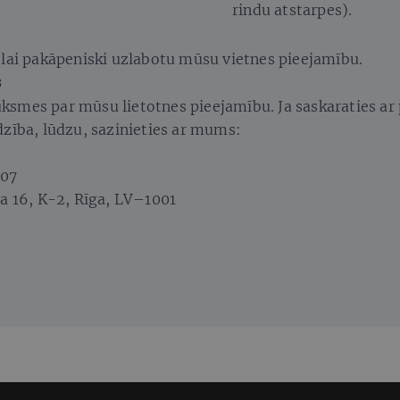
rindu atstarpes).
 lai pakāpeniski uzlabotu mūsu vietnes pieejamību.
s
smes par mūsu lietotnes pieejamību. Ja saskaraties ar
dzība, lūdzu, sazinieties ar mums:
907
la 16, K-2, Rīga, LV–1001