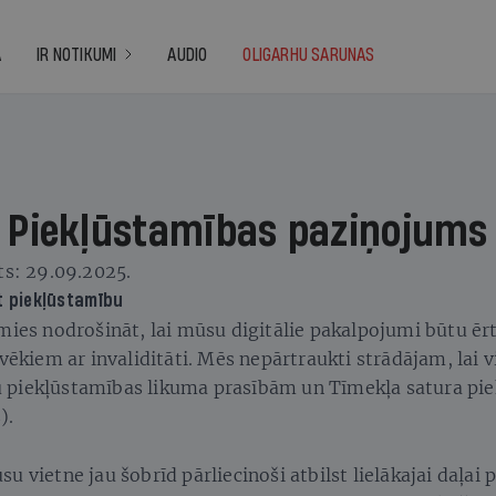
A
IR NOTIKUMI
AUDIO
OLIGARHU SARUNAS
Piekļūstamības paziņojums
ts: 29.09.2025.
 piekļūstamību
mies nodrošināt, lai mūsu digitālie pakalpojumi būtu ēr
lvēkiem ar invaliditāti. Mēs nepārtraukti strādājam, lai 
 piekļūstamības likuma prasībām un Tīmekļa satura pie
).
u vietne jau šobrīd pārliecinoši atbilst lielākajai daļai 