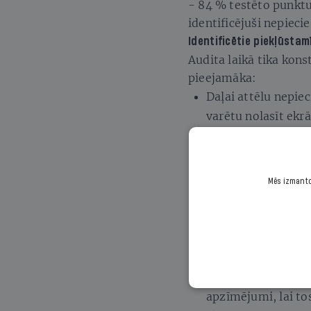
- 84 % testēto punktu
identificējuši nepiec
Identificētie piekļūsta
Audita laikā tika kons
pieejamāka:
Daļai attēlu nepie
varētu nolasīt ekrā
Audioierakstiem u
materiāliem nepie
transkriptus un al
Mēs izmantoj
cilvēkiem ar redz
gadījumos audio vē
valodā.
Atsevišķiem ievad
nepieciešami prec
apzīmējumi, lai to