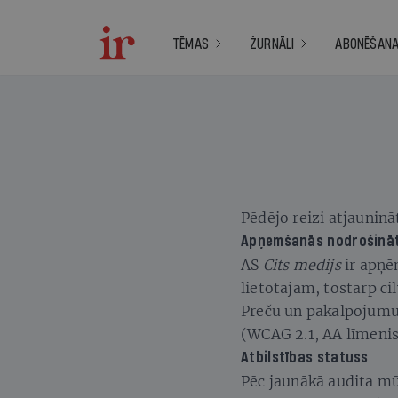
TĒMAS
ŽURNĀLI
ABONĒŠAN
Pēdējo reizi atjauninā
Apņemšanās nodrošināt
AS
Cits medijs
ir apņē
lietotājam, tostarp ci
Preču un pakalpojumu
(WCAG 2.1, AA līmenis
Atbilstības statuss
Pēc jaunākā audita mūs