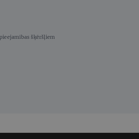
 pieejamības šķēršļiem