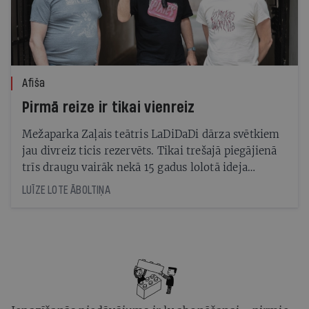
Afiša
Pirmā reize ir tikai vienreiz
Mežaparka Zaļais teātris LaDiDaDi dārza svētkiem
jau divreiz ticis rezervēts. Tikai trešajā piegājienā
trīs draugu vairāk nekā 15 gadus lolotā ideja
pārtaps īstā alternatīvās popmūzikas pasākumā
LUĪZE LOTE ĀBOLTIŅA