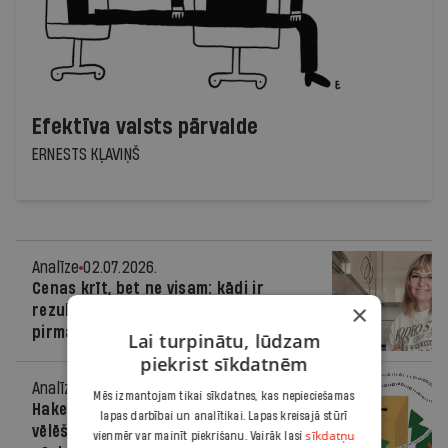
Efektīva valsts pārvalde
ERNESTS KĻAVIŅŠ
Analīze
02.07.2026.
Cenas krīt, bet ne visam: kādi ir
×
rezultāti pārtikas cenu memoranda
pirmajam gadam?
Lai turpinātu, lūdzam
piekrist sīkdatnēm
Analīze
02.07.2026.
Mēs izmantojam tikai sīkdatnes, kas nepieciešamas
Hakeris tika līdz LVM, bet ne līdz
lapas darbībai un analītikai. Lapas kreisajā stūrī
vēlēšanu sistēmai. Ko atklāj
sīkdatņu
vienmēr var mainīt piekrišanu. Vairāk lasi