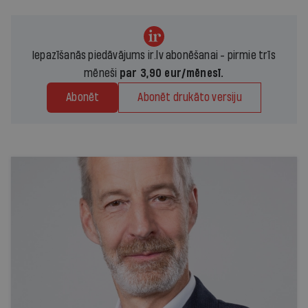
Iepazīšanās piedāvājums ir.lv abonēšanai - pirmie trīs
mēneši
par 3,90 eur/mēnesī.
Abonēt
Abonēt drukāto versiju