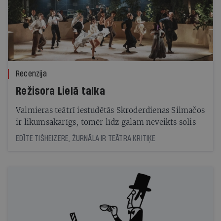
Recenzija
Režisora Lielā talka
Valmieras teātrī iestudētās Skroderdienas Silmačos
ir likumsakarīgs, tomēr līdz galam neveikts solis
EDĪTE TIŠHEIZERE, ŽURNĀLA IR TEĀTRA KRITIĶE