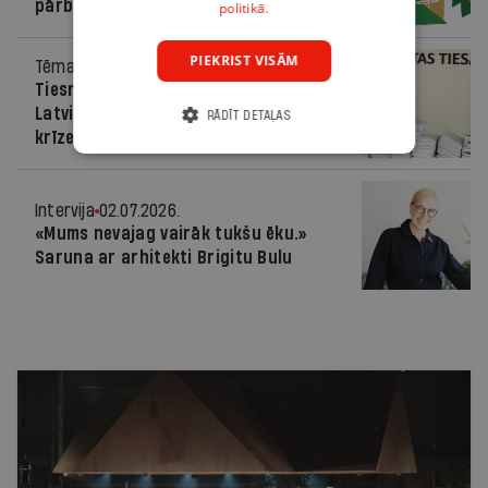
pārbaudes?
politikā.
PIEKRIST VISĀM
Tēma
02.07.2026.
Tiesnešu paliek mazāk, lietu – vairāk.
Latvijas tiesas tuvojas pārslodzes
RĀDĪT DETAĻAS
krīzei
Intervija
02.07.2026.
«Mums nevajag vairāk tukšu ēku.»
Saruna ar arhitekti Brigitu Bulu