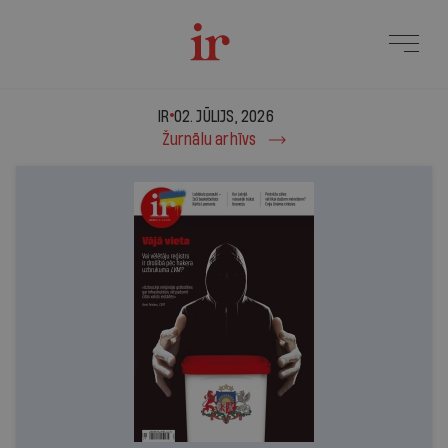
IR - 02. jūlijs, 2026
IR
02. JŪLIJS, 2026
Žurnālu arhīvs