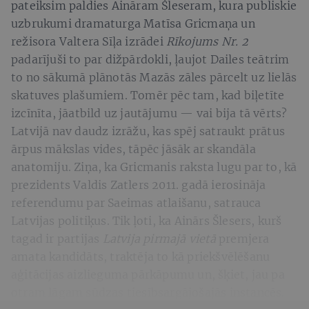
pateiksim paldies Aināram Šleseram, kura publiskie
uzbrukumi dramaturga Matīsa Gricmaņa un
režisora Valtera Sīļa izrādei
Rīkojums Nr. 2
padarījuši to par dižpārdokli, ļaujot Dailes teātrim
to no sākumā plānotās Mazās zāles pārcelt uz lielās
skatuves plašumiem. Tomēr pēc tam, kad biļetīte
izcīnīta, jāatbild uz jautājumu — vai bija tā vērts?
Latvijā nav daudz izrāžu, kas spēj satraukt prātus
ārpus mākslas vides, tāpēc jāsāk ar skandāla
anatomiju. Ziņa, ka Gricmanis raksta lugu par to, kā
prezidents Valdis Zatlers 2011. gadā ierosināja
referendumu par Saeimas atlaišanu, satrauca
Latvijas politiķus. Tik ļoti, ka Ainārs Šlesers, kurš
tagad ir partijas
Latvija pirmajā vietā
premjera
amata kandidāts, traktēja to kā priekšvēlēšanu
aģitācijas aizlieguma pārkāpumu un, šķiet, jau pa
otram lāgam sūdzas tiesībsargājošajās instancēs.