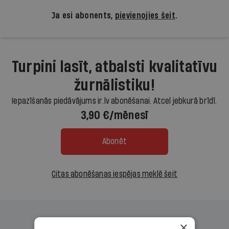
Ja esi abonents,
pievienojies šeit
.
Turpini lasīt, atbalsti kvalitatīvu
žurnālistiku!
Iepazīšanās piedāvājums ir.lv abonēšanai. Atcel jebkurā brīdī.
3,90 €/mēnesī
Abonēt
Citas abonēšanas iespējas meklē šeit
×