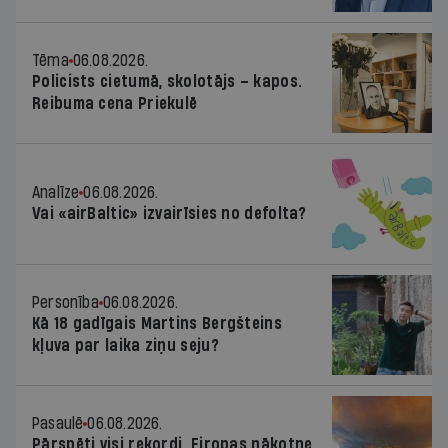
Tēma
06.08.2026.
Policists cietumā, skolotājs – kapos.
Reibuma cena Priekulē
Analīze
06.08.2026.
Vai «airBaltic» izvairīsies no defolta?
Personība
06.08.2026.
Kā 18 gadīgais Martins Bergšteins
kļuva par laika ziņu seju?
Pasaulē
06.08.2026.
Pārspēti visi rekordi. Eiropas nākotne