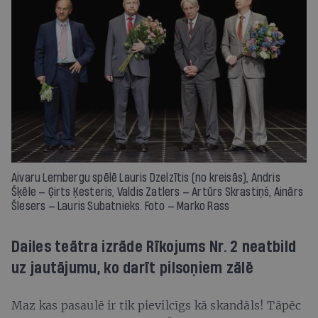
Aivaru Lembergu spēlē Lauris Dzelzītis (no kreisās), Andris
Šķēle — Ģirts Ķesteris, Valdis Zatlers — Artūrs Skrastiņš, Ainārs
Šlesers — Lauris Subatnieks. Foto — Marko Rass
Dailes teātra izrāde Rīkojums Nr. 2 neatbild
uz jautājumu, ko darīt pilsoņiem zālē
Maz kas pasaulē ir tik pievilcīgs kā skandāls! Tāpēc