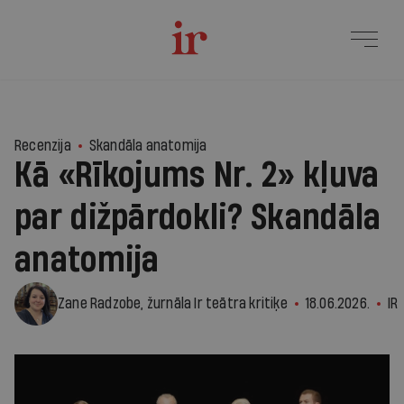
2
Recenzija
Skandāla anatomija
Kā «Rīkojums Nr. 2» kļuva
par dižpārdokli? Skandāla
anatomija
Zane Radzobe, žurnāla Ir teātra kritiķe
18.06.2026.
IR