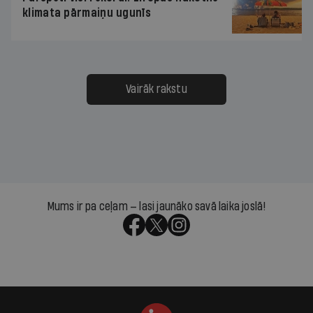
klimata pārmaiņu ugunīs
Vairāk rakstu
Mums ir pa ceļam — lasi jaunāko savā laika joslā!