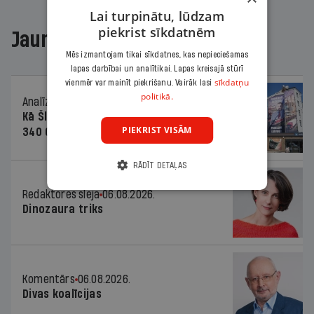
Lai turpinātu, lūdzam
piekrist sīkdatnēm
Jaunākajā žurnālā
Mēs izmantojam tikai sīkdatnes, kas nepieciešamas
lapas darbībai un analītikai. Lapas kreisajā stūrī
sīkdatņu
vienmēr var mainīt piekrišanu. Vairāk lasi
politikā.
Analīze
06.08.2026.
Kā Šlesera partija palika nesodīta par
PIEKRIST VISĀM
340 000 vērtu reklāmas kampaņu
RĀDĪT DETAĻAS
Redaktores sleja
06.08.2026.
Dinozaura triks
Komentārs
06.08.2026.
Divas koalīcijas