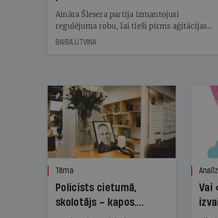
kampaņu
Aināra Šlesera partija izmantojusi
regulējuma robu, lai tieši pirms aģitācijas
starta izreklamētos par summu, kas
BAIBA LITVINA
pārsniedz trešdaļu no likumīgi atļautajiem
kampaņas tēriņiem. KNAB pārkāpumus
nekonstatē
Tēma
Analī
Policists cietumā,
Vai 
skolotājs – kapos.
izva
Reibuma cena Priekulē