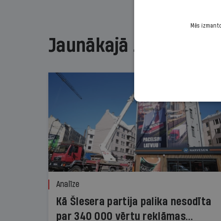
Mēs izmantoj
Jaunākajā žurnālā
Analīze
Kā Šlesera partija palika nesodīta
par 340 000 vērtu reklāmas