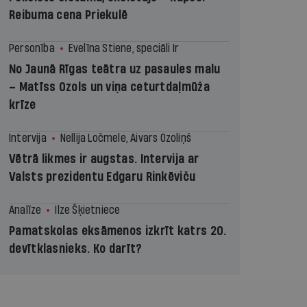
Reibuma cena Priekulē
Personība
Evelīna Stiene, speciāli Ir
No Jaunā Rīgas teātra uz pasaules malu
– Matīss Ozols un viņa ceturtdaļmūža
krīze
Intervija
Nellija Ločmele, Aivars Ozoliņš
Vētrā likmes ir augstas. Intervija ar
Valsts prezidentu Edgaru Rinkēviču
Analīze
Ilze Šķietniece
Pamatskolas eksāmenos izkrīt katrs 20.
devītklasnieks. Ko darīt?