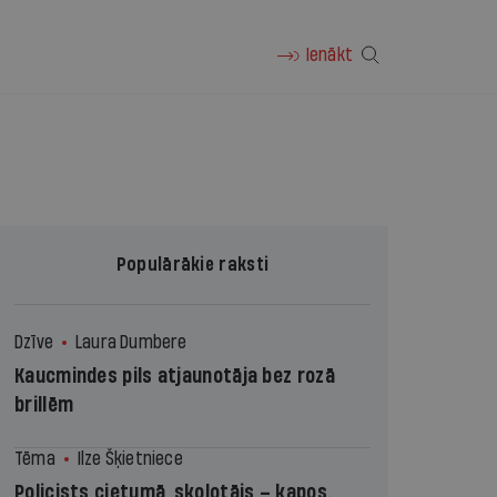
Ienākt
Populārākie raksti
Dzīve
Laura Dumbere
Kaucmindes pils atjaunotāja bez rozā
brillēm
Tēma
Ilze Šķietniece
Policists cietumā, skolotājs – kapos.