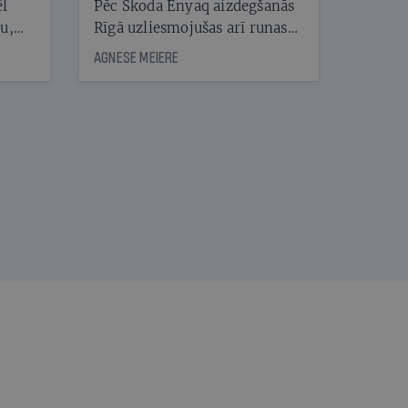
ēl
Pēc Škoda Enyaq aizdegšanās
ju,
Rīgā uzliesmojušas arī runas
icas
par elektroauto drošību.
AGNESE MEIERE
tītāju
Eksperts Kārlis Mendziņš
tēm
skaidro, kāpēc šis gadījums ir
īpašs un no kā jāuzmanās
patiesībā
nāt
kad
v