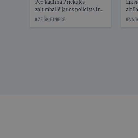
Pēc kautiņa Priekules
Likvi
zaļumballē jauns policists ir
airBa
nonācis cietumā, bet
oblig
ILZE ŠĶIETNIECE
IEVA 
cienījams pedagogs — kapos.
šone
Tik traģiska ir izrādījusies
lemša
divu promiļu reibuma cena
draud
sama
kas j
pirm
augus