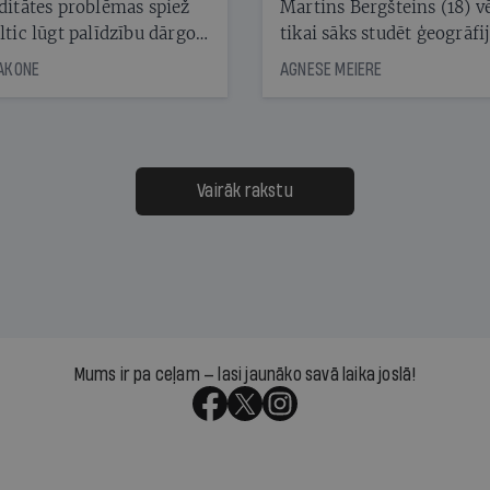
ditātes problēmas spiež
Martins Bergšteins (18) v
ltic lūgt palīdzību dārgo
tikai sāks studēt ģeogrāfi
āciju turētājiem, taču
bet viņa sacītajam jau uzt
JAKONE
AGNESE MEIERE
dēļ nebija kvoruma
tūkstošiem laika ziņu ska
nai. Vai lidsabiedrībai
Latvijā. Aiz dažām minū
 defolts, ja tā nespēs
televīzijas ēterā ir 11 gadi
ksāt augstos procentus,
uzcītīga darba, mammas
āpārskaita jau trīs dienas
atbalsts un drosme turpi
Vairāk rakstu
s nākamās sapulces
meteovērojumus arī tad, 
ta vidū?
šķiet, ka tie nevienam na
vajadzīgi
Mums ir pa ceļam — lasi jaunāko savā laika joslā!