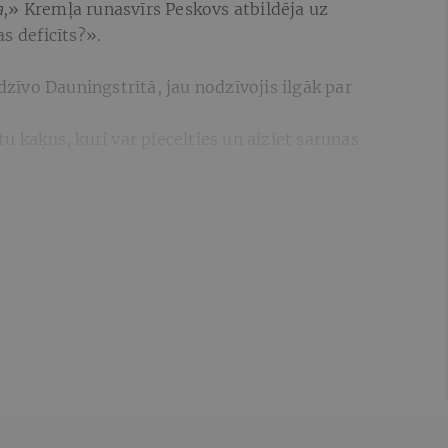
a
,» Kremļa runasvīrs Peskovs atbildēja uz
s deficīts?».
 dzīvo Dauningstrītā, jau nodzīvojis ilgāk par
u kaķus, kuri var piecelties un aiziet sarunas