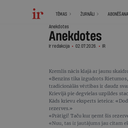
TĒMAS
ŽURNĀLI
ABONĒŠAN
Anekdotes
Anekdotes
Ir redakcija
02.07.2026.
IR
Kremlis nācis klajā ar jaunu skaidr
«Benzīns tika izgudrots Rietumos
tradicionālās vērtības ir daudz sva
Krievijā pie degvielas uzpildes sta
Kāds krievu eksperts ieteica: «Do
rezerves.»
«Prātīgi! Taču kur ņemt šīs rezer
«Nuu, tas ir jautājums jau citam 