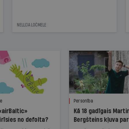
NELLIJA LOČMELE
ze
Personība
«airBaltic»
Kā 18 gadīgais Marti
irīsies no defolta?
Bergšteins kļuva par
laika ziņu seju?