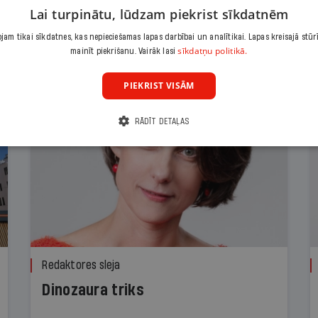
Lai turpinātu, lūdzam piekrist sīkdatnēm
am tikai sīkdatnes, kas nepieciešamas lapas darbībai un analītikai. Lapas kreisajā stūr
sīkdatņu politikā.
mainīt piekrišanu. Vairāk lasi
PIEKRIST VISĀM
RĀDĪT DETAĻAS
Redaktores sleja
Dinozaura triks