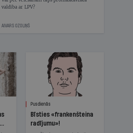
valdība ar LPV?
AIVARS OZOLIŅŠ
Pusdienās
ns
Bīsties «frankenšteina
radījumu»!