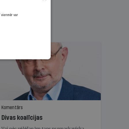
ī vienmēr var
Komentārs
Divas koalīcijas
Vai pēc vēlēšanām taps promaskaviska