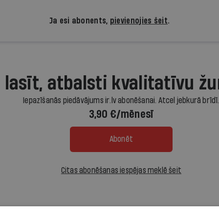
Ja esi abonents,
pievienojies šeit
.
 lasīt, atbalsti kvalitatīvu žu
Iepazīšanās piedāvājums ir.lv abonēšanai. Atcel jebkurā brīdī
3,90 €/mēnesī
Abonēt
Citas abonēšanas iespējas meklē šeit