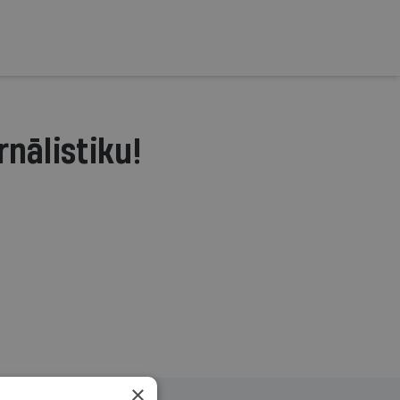
rnālistiku!
.
×