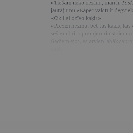
«Tiešām neko nezinu, man ir
Tesl
jautājumu «Kāpēc valstī ir degviela
«Cik ilgi dzīvo kaķi?»
«Precīzi nezinu, bet tas kaķis, kas
sešiem britu premjerministriem.»
Gadiem ejot, es arvien labāk saprot
vidū.