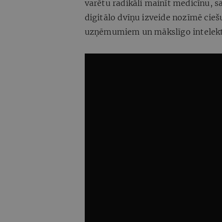
varētu radikāli mainīt medicīnu, s
digitālo dvīņu izveide nozīmē cieš
uzņēmumiem un mākslīgo intelek