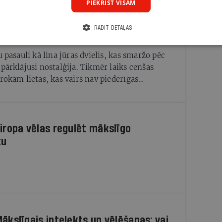
PIEKRIST VISĀM
RĀDĪT DETAĻAS
laikā
u pasauli kā lina jūras dvielis, kas smaržo pēc
 pārklājusi nostalģija. Tikmēr laiks cenšas
 rokām lietas, kas vairs nav piederīgas
ām
Eiropa vēlas regulēt mākslīgo
tu
Mākslīgais intelekts un vēlēšanas: vai