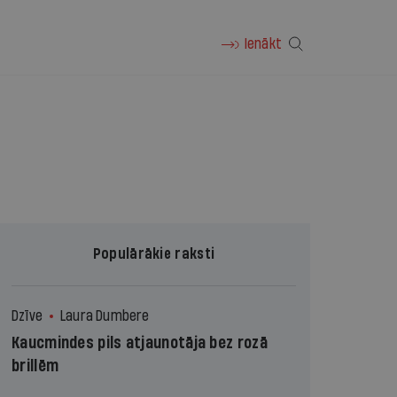
Ienākt
Populārākie raksti
Dzīve
Laura Dumbere
Kaucmindes pils atjaunotāja bez rozā
brillēm