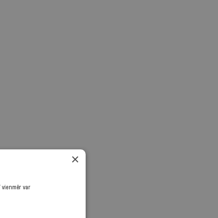
×
ī vienmēr var