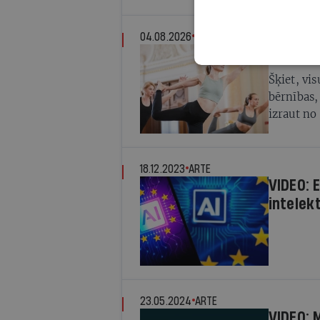
iespējām
04.08.2026
MARIJA LESKAVNIECE
Brīvajā 
Šķiet, vis
bērnības,
izraut no
mūsdien
18.12.2023
ARTE
VIDEO: 
intelek
23.05.2024
ARTE
VIDEO: 