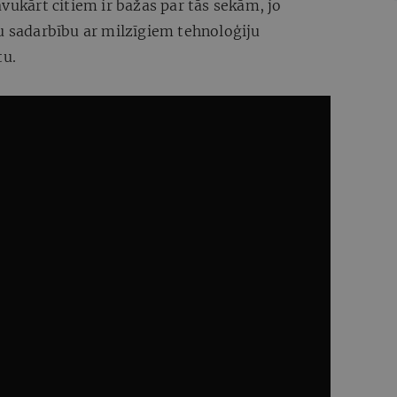
avukārt citiem ir bažas par tās sekām, jo
u sadarbību ar milzīgiem tehnoloģiju
tu.