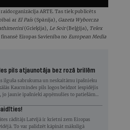
 raidorganizācija ARTE. Tas tiek publicēts
bībai ar
El País
(Spānija),
Gazeta Wyborcza
athimerini
(Grieķija),
Le Soir
(Beļģija),
Telex
u finansē Eiropas Savienība no
European Media
s pils atjaunotāja bez rozā brillēm
s ilguša sabrukuma un neskaitāmu īpašnieku
ālās Kaucmindes pils logos beidzot iespīdējis
s, jo jaunie īpašnieki apņēmušies to patiešām
vajag baidīties!
tes rādītājs Latvijā ir krietni zem Eiropas
vidējā. To var palīdzēt kāpināt mākslīgā