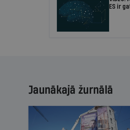
ES ir g
Jaunākajā žurnālā