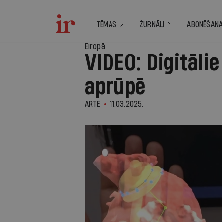
TĒMAS
ŽURNĀLI
ABONĒŠAN
Eiropā
VIDEO: Digitālie
aprūpē
ARTE
11.03.2025.