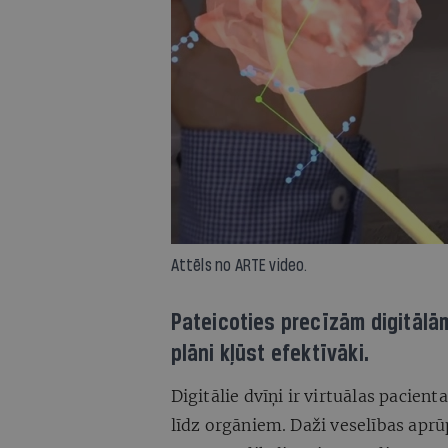
Attēls no ARTE video.
Pateicoties precīzām digitālā
plāni kļūst efektīvāki.
Digitālie dvīņi ir virtuālas pacie
līdz orgāniem. Daži veselības aprūp