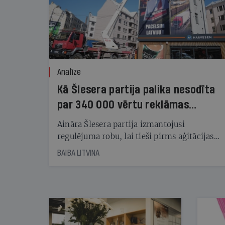
Analīze
Kā Šlesera partija palika nesodīta
par 340 000 vērtu reklāmas
kampaņu
Aināra Šlesera partija izmantojusi
regulējuma robu, lai tieši pirms aģitācijas
starta izreklamētos par summu, kas
BAIBA LITVINA
pārsniedz trešdaļu no likumīgi atļautajiem
kampaņas tēriņiem. KNAB pārkāpumus
nekonstatē