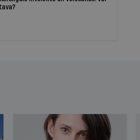
atava?