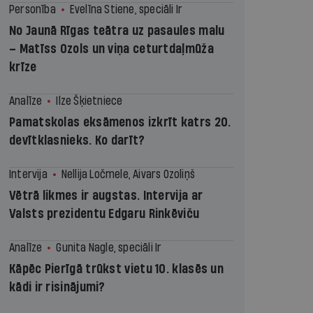
Personība
Evelīna Stiene, speciāli Ir
No Jaunā Rīgas teātra uz pasaules malu
– Matīss Ozols un viņa ceturtdaļmūža
krīze
Analīze
Ilze Šķietniece
Pamatskolas eksāmenos izkrīt katrs 20.
devītklasnieks. Ko darīt?
Intervija
Nellija Ločmele, Aivars Ozoliņš
Vētrā likmes ir augstas. Intervija ar
Valsts prezidentu Edgaru Rinkēviču
Analīze
Gunita Nagle, speciāli Ir
Kāpēc Pierīgā trūkst vietu 10. klasēs un
kādi ir risinājumi?