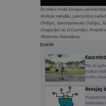
Šo video veido Eiropas sabiedriskā
deviņās valodās, pateicoties sadar
(Polija),
Internazionale
(Itālija),
K
(Ungārija) un
Ir
(Latvija). Projekt
Platforms
līdzekļiem.
IESAKĀM
Kaucminde
Pēc 30 gadu
maiņas unik
cerību star
atjaunot
Ne
Produktivitā
Savienības 