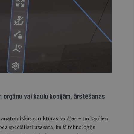
m orgānu vai kaulu kopijām, ārstēšanas
nta anatomiskās struktūras kopijas – no kauliem
es speciālisti uzskata, ka šī tehnoloģija