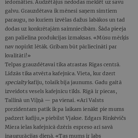
iedomāties. Audzētājus nedodas meklēt uz savu
galvu. Grauzdētava ik mēnesi saņem simtiem
paraugu, no kuriem izvēlas dažus labākos un tad
dodas uz konkrētajām saimniecībām. Šāda pieeja
gan palielina produkcijas izmaksas. «Mūsu mērķis
nav nopirkt lētāk. Gribam būt pārliecināti par
kvalitāti!»
Telpas grauzdētavai tika atrastas Rīgas centrā.
Līdzās tika atvērta kafejnīca. Vieta, kur dzert
specialty
kafiju, tolaik bija jaunums. Gadu gaitā
izveidots vesels kafejnīcu tīkls. Rīgā ir piecas,
Tallinā un Viļņā — pa vienai. «Arī Valsts
prezidentam patīk ik pa laikam ienākt pie mums
padzert kafiju,» piebilst Vjakse. Edgars Rinkēvičs
Miera ielas kafejnīcā dzēris espreso arī savā
inaugurācijas dienā. «Tas mums ir labs