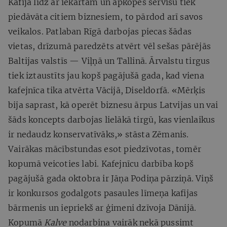
Kafija līdz ar iekārtām un apkopes servisu tiek
piedāvāta citiem biznesiem, to pārdod arī savos
veikalos. Patlaban Rīgā darbojas piecas šādas
vietas, drīzumā paredzēts atvērt vēl sešas pārējās
Baltijas valstīs — Viļņā un Tallinā. Ārvalstu tirgus
tiek iztaustīts jau kopš pagājušā gada, kad viena
kafejnīca tika atvērta Vācijā, Diseldorfā. «Mērķis
bija saprast, kā operēt biznesu ārpus Latvijas un vai
šāds koncepts darbojas lielākā tirgū, kas vienlaikus
ir nedaudz konservatīvāks,» stāsta Zēmanis.
Vairākas mācībstundas esot piedzīvotas, tomēr
kopumā veicoties labi. Kafejnīcu darbība kopš
pagājušā gada oktobra ir Jāņa Podiņa pārziņā. Viņš
ir konkursos godalgots pasaules līmeņa kafijas
bārmenis un iepriekš ar ģimeni dzīvoja Dānijā.
Kopumā
Kalve
nodarbina vairāk nekā pussimt