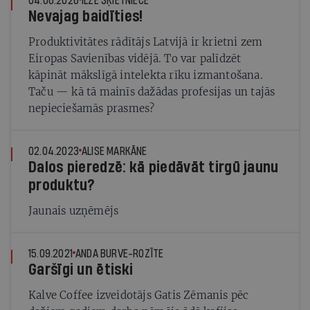
04.08.2026
ILZE ŠĶIETNIECE
Nevajag baidīties!
Produktivitātes rādītājs Latvijā ir krietni zem
Eiropas Savienības vidējā. To var palīdzēt
kāpināt mākslīgā intelekta rīku izmantošana.
Taču — kā tā mainīs dažādas profesijas un tajās
nepieciešamās prasmes?
02.04.2023
ALISE MARKĀNE
Dalos pieredzē: kā piedāvāt tirgū jaunu
produktu?
Jaunais uzņēmējs
15.09.2021
ANDA BURVE-ROZĪTE
Garšīgi un ētiski
Kalve Coffee izveidotājs Gatis Zēmanis pēc