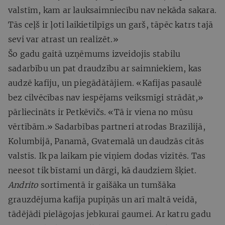
valstīm, kam ar lauksaimniecību nav nekāda sakara.
Tās ceļš ir ļoti laikietilpīgs un garš, tāpēc katrs tajā
sevi var atrast un realizēt.»
Šo gadu gaitā uzņēmums izveidojis stabilu
sadarbību un pat draudzību ar saimniekiem, kas
audzē kafiju, un piegādātājiem. «Kafijas pasaulē
bez cilvēcības nav iespējams veiksmīgi strādāt,»
pārliecināts ir Petkēvičs. «Tā ir viena no mūsu
vērtībām.» Sadarbības partneri atrodas Brazīlijā,
Kolumbijā, Panamā, Gvatemalā un daudzās citās
valstīs. Ik pa laikam pie viņiem dodas vizītēs. Tas
neesot tik bīstami un dārgi, kā daudziem šķiet.
Andrito
sortimentā ir gaišāka un tumšāka
grauzdējuma kafija pupiņās un arī maltā veidā,
tādējādi pielāgojas jebkurai gaumei. Ar katru gadu