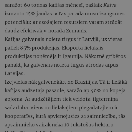
saražot 60 tonnas kafijas mēnesī, pašlaik
Kalve
izmanto 15% jaudas. «Tas parāda mūsu izaugsmes
potenciālu: ar esošajiem resursiem varam strādāt
daudz efektīvāk,» norāda Zēmanis.
Kafijas galvenais noieta tirgus ir Latvijā, uz vietas
paliek 85% produkcijas. Eksportā lielākais
produkcijas noņēmējs ir Igaunija. Nākotnē gribētos
panākt, ka galvenais noieta tirgus atrodas ārpus
Latvijas.
Izejvielas nāk galvenokārt no Brazīlijas. Tā ir lielākā
kafijas audzētāja pasaulē, saražo ap 40% no kopējā
apjoma. Ar audzētājiem tiek veidota ilgtermiņa
sadarbība. Viens no lielākajiem piegādātājiem ir
kooperatīvs, kurā apvienojusies 21 saimniecība, tās
apsaimnieko vairāk nekā 10 tūkstošus hektāru.