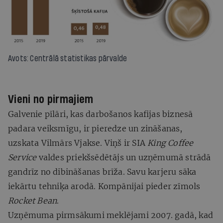
Avots: Centrālā statistikas pārvalde
Vieni no pirmajiem
Galvenie pīlāri, kas darbošanos kafijas biznesā
padara veiksmīgu, ir pieredze un zināšanas,
uzskata Vilmārs Vjakse. Viņš ir SIA
King Coffee
Service
valdes priekšsēdētājs un uzņēmumā strādā
gandrīz no dibināšanas brīža. Savu karjeru sāka
iekārtu tehniķa arodā. Kompānijai pieder zīmols
Rocket Bean
.
Uzņēmuma pirmsākumi meklējami 2007. gadā, kad