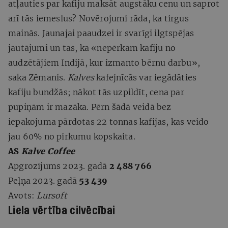
atļauties par kafiju maksāt augstāku cenu un saprot
arī tās iemeslus? Novērojumi rāda, ka tirgus
mainās. Jaunajai paaudzei ir svarīgi ilgtspējas
jautājumi un tas, ka «nepērkam kafiju no
audzētājiem Indijā, kur izmanto bērnu darbu»,
saka Zēmanis.
Kalves
kafejnīcās var iegādāties
kafiju bundžās; nākot tās uzpildīt, cena par
pupiņām ir mazāka. Pērn šādā veidā bez
iepakojuma pārdotas 22 tonnas kafijas, kas veido
jau 60% no pirkumu kopskaita.
AS
Kalve Coffee
Apgrozījums 2023. gadā
2 488 766
Peļņa 2023. gadā
53 439
Avots:
Lursoft
Liela vērtība cilvēcībai