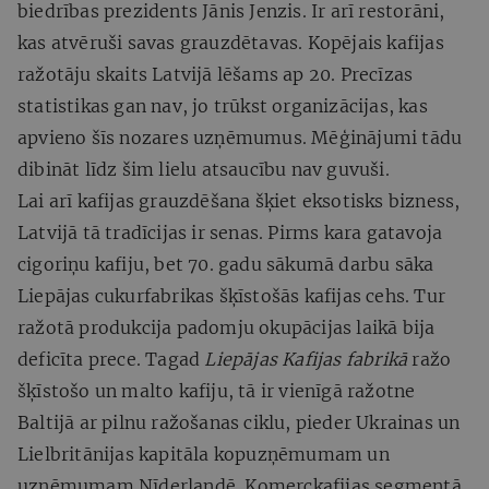
biedrības prezidents Jānis Jenzis. Ir arī restorāni,
kas atvēruši savas grauzdētavas. Kopējais kafijas
ražotāju skaits Latvijā lēšams ap 20. Precīzas
statistikas gan nav, jo trūkst organizācijas, kas
apvieno šīs nozares uzņēmumus. Mēģinājumi tādu
dibināt līdz šim lielu atsaucību nav guvuši.
Lai arī kafijas grauzdēšana šķiet eksotisks bizness,
Latvijā tā tradīcijas ir senas. Pirms kara gatavoja
cigoriņu kafiju, bet 70. gadu sākumā darbu sā­ka
Liepājas cukurfabrikas šķīstošās kafijas cehs. Tur
ražotā produkcija padomju okupācijas laikā bija
deficīta prece. Tagad
Liepājas Kafijas fabrikā
ražo
šķīstošo un malto kafiju, tā ir vienīgā ražotne
Baltijā ar pilnu ražošanas ciklu, pieder Ukrainas un
Lielbritānijas kapitāla kopuzņēmumam un
uzņēmumam Nīderlandē. Komerckafijas segmentā