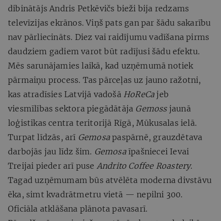
dibinātājs Andris Petkēvičs bieži bija redzams
televīzijas ekrānos. Viņš pats gan par šādu sakarību
nav pārliecināts. Diez vai raidījumu vadīšana pirms
daudziem gadiem varot būt radījusi šādu efektu.
Mēs sarunājamies laikā, kad uzņēmumā notiek
pārmaiņu process. Tas pārceļas uz jauno ražotni,
kas atradīsies Latvijā vadošā
HoReCa
jeb
viesmīlības sektora piegādātāja
Gemoss
jaunā
loģistikas centra teritorijā Rīgā, Mūkusalas ielā.
Turpat līdzās, arī
Gemosa
paspārnē, grauzdētava
darbojās jau līdz šim.
Gemosa
īpašniecei Ievai
Treijai pieder arī puse
Andrito
Coffee Roastery
.
Tagad uzņēmumam būs atvēlēta moderna divstāvu
ēka, simt kvadrātmetru vietā — nepilni 300.
Oficiāla atklāšana plānota pavasarī.