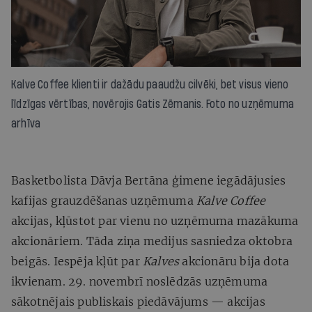
Kalve Coffee klienti ir dažādu paaudžu cilvēki, bet visus vieno
līdzīgas vērtības, novērojis Gatis Zēmanis. Foto no uzņēmuma
arhīva
Basketbolista Dāvja Bertāna ģimene iegādājusies
kafijas grauzdēšanas uzņēmuma
Kalve Coffee
akcijas, kļūstot par vienu no uzņēmuma mazākuma
akcionāriem. Tāda ziņa medijus sasniedza oktobra
beigās. Iespēja kļūt par
Kalves
akcionāru bija dota
ikvienam. 29. novembrī noslēdzās uzņēmuma
sākotnējais publiskais piedāvājums — akcijas