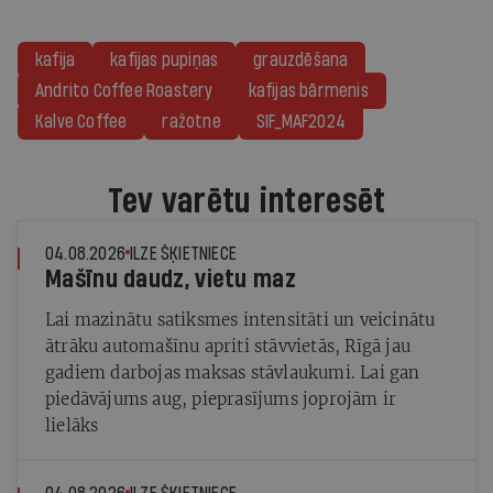
kafija
kafijas pupiņas
grauzdēšana
Andrito Coffee Roastery
kafijas bārmenis
Kalve Coffee
ražotne
SIF_MAF2024
Tev varētu interesēt
04.08.2026
ILZE ŠĶIETNIECE
Mašīnu daudz, vietu maz
Lai mazinātu satiksmes intensitāti un veicinātu
ātrāku automašīnu apriti stāvvietās, Rīgā jau
gadiem darbojas maksas stāvlaukumi. Lai gan
piedāvājums aug, pieprasījums joprojām ir
lielāks