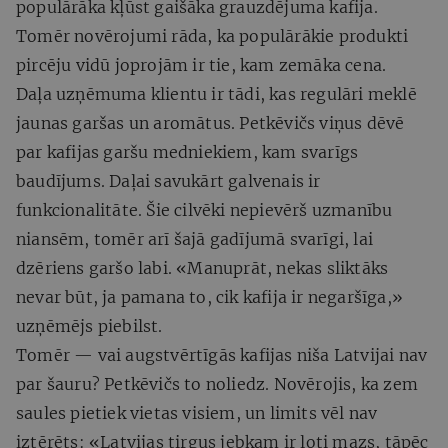
populārāka kļūst gaišāka grauzdējuma kafija.
Tomēr novērojumi rāda, ka populārākie produkti
pircēju vidū joprojām ir tie, kam zemāka cena.
Daļa uzņēmuma klientu ir tādi, kas regulāri meklē
jaunas garšas un aromātus. Petkēvičs viņus dēvē
par kafijas garšu medniekiem, kam svarīgs
baudījums. Daļai savukārt galvenais ir
funkcionalitāte. Šie cilvēki nepievērš uzmanību
niansēm, tomēr arī šajā gadījumā svarīgi, lai
dzēriens garšo labi. «Manuprāt, nekas sliktāks
nevar būt, ja pamana to, cik kafija ir negaršīga,»
uzņēmējs piebilst.
Tomēr — vai augstvērtīgās kafijas niša Latvijai nav
par šauru? Petkēvičs to noliedz. Novērojis, ka zem
saules pietiek vietas visiem, un limits vēl nav
iztērēts: «Latvijas tirgus jebkam ir ļoti mazs, tāpēc