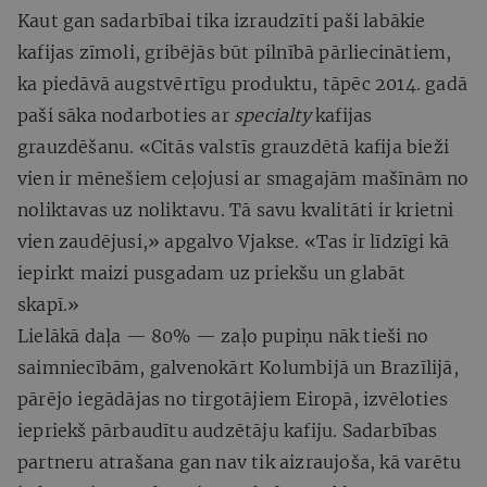
Kaut gan sadarbībai tika izraudzīti paši labākie
kafijas zīmoli, gribējās būt pilnībā pārliecinātiem,
ka piedāvā augstvērtīgu produktu, tāpēc 2014. gadā
paši sāka nodarboties ar
specialty
kafijas
grauzdēšanu. «Citās valstīs grauzdētā kafija bieži
vien ir mēnešiem ceļojusi ar smagajām mašīnām no
noliktavas uz noliktavu. Tā savu kvalitāti ir krietni
vien zaudējusi,» apgalvo Vjakse. «Tas ir līdzīgi kā
iepirkt maizi pusgadam uz priekšu un glabāt
skapī.»
Lielākā daļa — 80% — zaļo pupiņu nāk tieši no
saimniecībām, galvenokārt Kolumbijā un Brazīlijā,
pārējo iegādājas no tirgotājiem Eiropā, izvēloties
iepriekš pārbaudītu audzētāju kafiju. Sadarbības
partneru atrašana gan nav tik aizraujoša, kā varētu