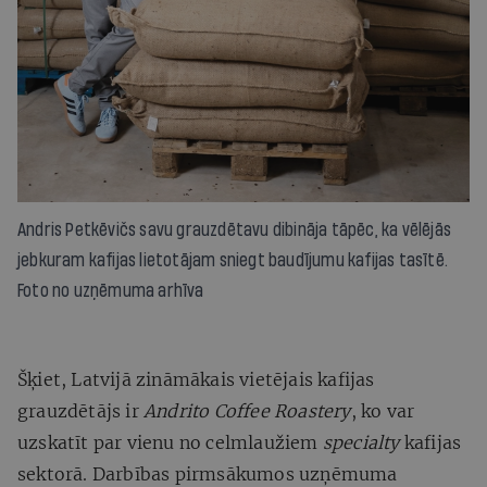
Andris Petkēvičs savu grauzdētavu dibināja tāpēc, ka vēlējās
jebkuram kafijas lietotājam sniegt baudījumu kafijas tasītē.
Foto no uzņēmuma arhīva
Šķiet, Latvijā zināmākais vietējais kafijas
grauzdētājs ir
Andrito
Coffee Roastery
, ko var
uzskatīt par vienu no celmlaužiem
specialty
kafijas
sektorā. Darbības pirmsākumos uzņēmuma