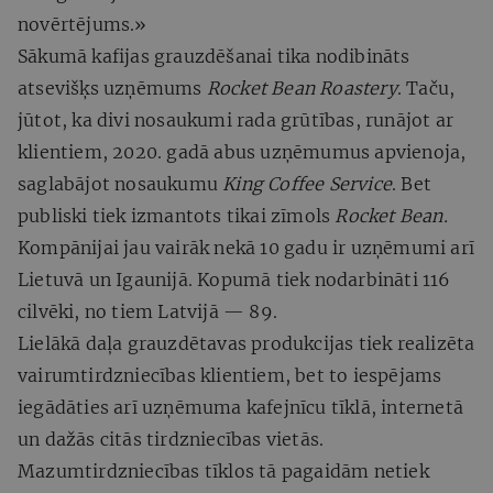
novērtējums.»
Sākumā kafijas grauzdēšanai tika nodibināts
atsevišķs uzņēmums
Rocket Bean Roastery
. Taču,
jūtot, ka divi nosaukumi rada grūtības, runājot ar
klientiem, 2020. gadā abus uzņēmumus apvienoja,
saglabājot nosaukumu
King Coffee Service
. Bet
publiski tiek izmantots tikai zīmols
Rocket Bean.
Kompānijai jau vairāk nekā 10 gadu ir uzņēmumi arī
Lietuvā un Igaunijā. Kopumā tiek nodarbināti 116
cilvēki, no tiem Latvijā — 89.
Lielākā daļa grauzdētavas produkcijas tiek realizēta
vairumtirdzniecības klientiem, bet to iespējams
iegādāties arī uzņēmuma kafejnīcu tīklā, internetā
un dažās citās tirdzniecības vietās.
Mazumtirdzniecības tīklos tā pagaidām netiek