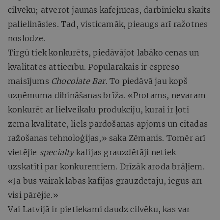
cilvēku; atverot jaunās kafejnīcas, darbinieku skaits
palielināsies. Tad, visticamāk, pieaugs arī ražotnes
noslodze.
Tirgū tiek konkurēts, piedāvājot labāko cenas un
kvalitātes attiecību. Populārākais ir espreso
maisījums
Chocolate Bar
. To piedāvā jau kopš
uzņēmuma dibināšanas brīža. «Protams, nevaram
konkurēt ar lielveikalu produkciju, kurai ir ļoti
zema kvalitāte, liels pārdošanas apjoms un citādas
ražošanas tehnoloģijas,» saka Zēmanis. Tomēr arī
vietējie
specialty
kafijas grauzdētāji netiek
uzskatīti par konkurentiem. Drīzāk aroda brāļiem.
«Ja būs vairāk labas kafijas grauzdētāju, iegūs arī
visi pārējie.»
Vai Latvijā ir pietiekami daudz cilvēku, kas var