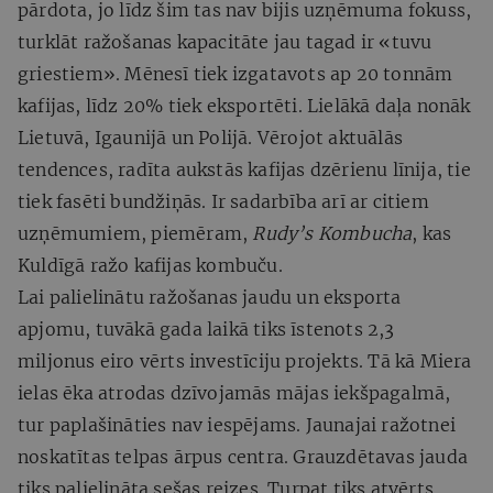
pārdota, jo līdz šim tas nav bijis uzņēmuma fokuss,
turklāt ražošanas kapacitāte jau tagad ir «tuvu
griestiem». Mēnesī tiek izgatavots ap 20 tonnām
kafijas, līdz 20% tiek eksportēti. Lielākā daļa nonāk
Lietuvā, Igaunijā un Polijā. Vērojot aktuālās
tendences, radīta aukstās kafijas dzērienu līnija, tie
tiek fasēti bundžiņās. Ir sadarbība arī ar citiem
uzņēmumiem, piemēram,
Rudy’s Kombucha
, kas
Kuldīgā ražo
kafijas kombuču.
Lai palielinātu ražošanas jaudu un eksporta
apjomu, tuvākā gada laikā tiks īstenots 2,3
miljonus eiro vērts investīciju projekts. Tā kā Miera
ielas ēka atrodas dzīvojamās mājas iekšpagalmā,
tur paplašināties nav iespējams. Jaunajai ražotnei
noskatītas telpas ārpus centra. Grauzdētavas jauda
tiks palielināta sešas reizes. Turpat tiks atvērts