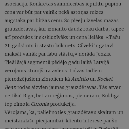
asociācija. Konkrētās saimniecībās iepirktu pupiņu
cena var būt pat vairāk nekā astoņas reizes
augstāka par biržas cenu. Šo pieeju izvēlas mazās
grauzdētavas, kur izmanto daudz roku darba, tāpēc
arī produkts ir ekskluzīvāks un cena lielāka. «Taču
21. gadsimts ir stāstu laikmets. Cilvēki ir gatavi
maksāt vairāk par labu stāstu,» norāda Jenzis.
Tieši šajā segmentā pēdējo gadu laikā Latvijā
vērojams straujš uzrāviens. Līdzās tādiem
pieredzējušiem zīmoliem kā
Andrito
un
Rocket
Bean
rodas aizvien jaunas grauzdētavas. Tās atver
ne tikai Rīgā, bet arī reģionos, piemēram, Kuldīgā
top zīmola
Curonia
produkcija.
Vērojams, ka, palielinoties grauzdētavu skaitam un
meistarklašu pieejamībai, klientu interese par šo
sektoru pieaug un vieta izaugsmei vēl ir. Ražotāji