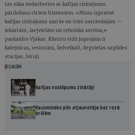
tas sāka nodarboties ar kafijas risinājumu
pārdošanu citiem biznesiem. «Mūsu izpratnē
kafijas risinājums sastāv no trim sastāvdaļām —
iekārtām, izejvielām un tehniskā servisa,»
paskaidro Vjakse. Klientu vidū joprojām ir
kafejnīcas, restorāni, lielveikali, degvielas uzpildes
stacijas, biroji.
IESAKĀM
Kafijas noslēpumu zinātāji
Kaucmindes pils atjaunotāja bez rozā
brillēm