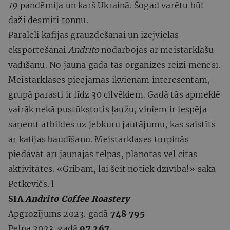
19
pandēmija un karš Ukrainā. Šogad varētu būt
daži desmiti tonnu.
Paralēli kafijas grauzdēšanai un izejvielas
eksportēšanai
Andrito
nodarbojas ar meistarklašu
vadīšanu. No jaunā gada tās organizēs reizi mēnesī.
Meistarklases pieejamas ikvienam interesentam,
grupā parasti ir līdz 30 cilvēkiem. Gadā tās apmeklē
vairāk nekā pustūkstotis ļaužu, viņiem ir iespēja
saņemt atbildes uz jebkuru jautājumu, kas saistīts
ar kafijas baudīšanu. Meistarklases turpinās
piedāvāt arī jaunajās telpās, plānotas vēl citas
aktivitātes. «Gribam, lai šeit notiek dzīvība!» saka
Petkēvičs. l
SIA
Andrito Coffee Roastery
Apgrozījums 2023. gadā
748 795
Peļņa 2023. gadā
97 267