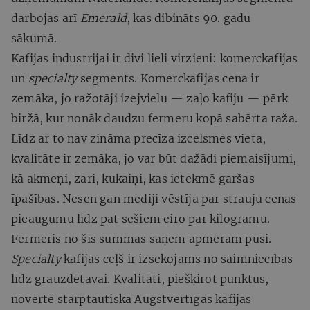
darbojas arī
Emerald
, kas dibināts 90. gadu
sākumā.
Kafijas industrijai ir divi lieli virzieni: komerckafijas
un
specialty
segments. Komerckafijas cena ir
zemāka, jo ražotāji izejvielu — zaļo kafiju — pērk
biržā, kur nonāk daudzu fermeru kopā sabērta raža.
Līdz ar to nav zināma precīza izcelsmes vieta,
kvalitāte ir zemāka, jo var būt dažādi piemaisījumi,
kā akmeņi, zari, kukaiņi, kas ietekmē garšas
īpašības. Nesen gan mediji vēstīja par strauju cenas
pieaugumu līdz pat sešiem eiro par kilogramu.
Fermeris no šīs summas saņem apmēram pusi.
Specialty
kafijas ceļš ir izsekojams no saimniecības
līdz grauzdētavai. Kvalitāti, piešķirot punktus,
novērtē starptautiska Augstvērtīgās kafijas