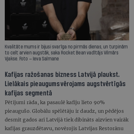
Kvalitāte mums ir bijusi svarīga no pirmās dienas, un turpinām
to celt arvien augstāk, saka Rocket Bean vadītājs Vilmārs
Vjakse. Foto — Ieva Salmane
Kafijas ražošanas bizness Latvijā plaukst.
Lielākais pieaugums vērojams augstvērtīgās
kafijas segmentā
Pētījumi rāda, ka pasaulē kafiju lieto 90%
pieaugušo. Globālu spēlētāju ir daudz, un pēdējos
desmit gados arī Latvijā tiek dibināts aizvien vairāk
kafijas grauzdētavu, novērojis Latvijas Restorānu