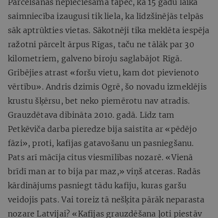
Pārcelšanās nepieciešama tāpēc, ka 15 gadu laikā
saimniecība izaugusi tik liela, ka līdzšinējās telpās
sāk aptrūkties vietas. Sākotnēji tika meklēta iespēja
ražotni pārcelt ārpus Rīgas, taču ne tālāk par 30
kilometriem, galveno biroju saglabājot Rīgā.
Gribējies atrast «foršu vietu, kam dot pievienoto
vērtību». Andris dzimis Ogrē, šo novadu izmeklējis
krustu šķērsu, bet neko piemērotu nav atradis.
Grauzdētava dibināta 2010. gadā. Līdz tam
Petkēviča darba pieredze bija saistīta ar «pēdējo
fāzi», proti, kafijas gatavošanu un pasniegšanu.
Pats arī mācīja citus viesmīlības nozarē. «Vienā
brīdī man ar to bija par maz,» viņš atceras. Radās
kārdinājums pasniegt tādu kafiju, kuras garšu
veidojis pats. Vai toreiz tā nešķita pārāk neparasta
nozare Latvijai? «Kafijas grauzdēšana ļoti piestāv