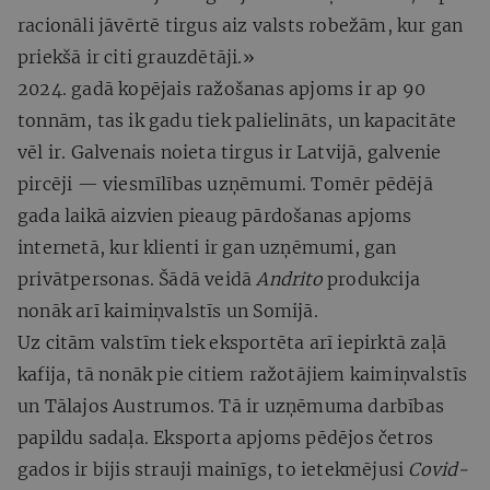
racionāli jāvērtē tirgus aiz valsts robežām, kur gan
priekšā ir citi grauzdētāji.»
2024. gadā kopējais ražošanas apjoms ir ap 90
tonnām, tas ik gadu tiek palielināts, un kapacitāte
vēl ir. Galvenais noieta tirgus ir Latvijā, galvenie
pircēji — viesmīlības uzņēmumi. Tomēr pēdējā
gada laikā aizvien pieaug pārdošanas apjoms
internetā, kur klienti ir gan uzņēmumi, gan
privātpersonas. Šādā veidā
Andrito
produkcija
nonāk arī kaimiņvalstīs un Somijā.
Uz citām valstīm tiek eksportēta arī iepirktā zaļā
kafija, tā nonāk pie citiem ražotājiem kaimiņvalstīs
un Tālajos Austrumos. Tā ir uzņēmuma darbības
papildu sadaļa. Eksporta apjoms pēdējos četros
gados ir bijis strauji mainīgs, to ietekmējusi
Covid-