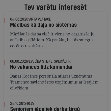
Tev varētu interesēt
04.08.2026
ARTA PLATACE
Mācības kā daļa no sistēmas
Mācīšanās darba vidē ir viens no organizāciju
attīstības pīlāriem. Kā panākt, lai tās sniegtu
cerētos rezultātus
06.08.2026
EVELĪNA STIENE, SPECIĀLI IR
No vakances līdz komandai
Danas Kocānes personāla atlases uzņēmums
Teamence savieno īstos uzņēmumus ar īstajiem
cilvēkiem
24.10.2012
IR.LV
Senioriem jāpaliek darba tirgū