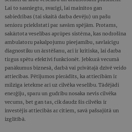
Lai to sasniegtu, svarīgi, lai mainītos gan
sabiedrības (tai skaitā darba devēju) un pašu
senioru priekšstati par savām spējām. Protams,
sakārtota veselības aprūpes sistēma, kas nodrošina
ambulatoru pakalpojumu pieejamību, savlaicīgu
diagnostiku un ārstēšanu, arī ir kritiska, lai darba
tirgus spētu efektīvi funkcionēt. Jebkurā vecumā
panākumus biznesā, darbā vai privātajā dzīvē veido
attiecības. Pētījumos pierādīts, ka attiecībām ir
milzīga ietekme arī uz cilvēka veselību. Tādējādi
enerģiju, sparu un gudrību nosaka nevis cilvēka
vecums, bet gan tas, cik daudz šis cilvēks ir
investējis attiecībās ar citiem, savā pašsajūtā un
izglītībā.