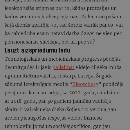
iesakņojušās stigmas par to, kādas profesijas un
kādos vecumos ir akceptējamas. Tā kā man pašam
šajā dienās apritēja 70, tad šoreiz vairāk par to, vai
kā sabiedrība esam gatavi darba dzīvei ne vien pēc
pensionēšanās sliekšņa, bet arī pēc 70?
Lauzt aizspriedumu ledu
Tehnoloģiskais un medicīniskais progress pēdējās
desmitgadēs ir ļāvis
palielināt
vidējo cilvēka mūža
ilgumu Rietumvalstīs, tostarp, Latvijā. Šī gada
sākumā ietekmīgais medijs “
Bloomberg
” publicēja
pētījumu, kurā norādīja, ka 2022. gadā, salīdzinot
ar 2018. gadu, par 50 gadiem jaunāku vadītāju
skaits ir vairāk nekā divkāršojies. To veicina gan
arvien pieaugošās iespējas veidot biznesu
tehnoloģiju jomā un sociālajos tīklos, gan jau