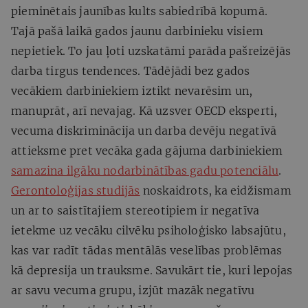
pieminētais jaunības kults sabiedrībā kopumā.
Tajā pašā laikā gados jaunu darbinieku visiem
nepietiek. To jau ļoti uzskatāmi parāda pašreizējās
darba tirgus tendences. Tādējādi bez gados
vecākiem darbiniekiem iztikt nevarēsim un,
manuprāt, arī nevajag. Kā uzsver OECD eksperti,
vecuma diskriminācija un darba devēju negatīvā
attieksme pret vecāka gada gājuma darbiniekiem
samazina ilgāku nodarbinātības gadu potenciālu
.
Gerontoloģijas studijās
noskaidrots, ka eidžismam
un ar to saistītajiem stereotipiem ir negatīva
ietekme uz vecāku cilvēku psiholoģisko labsajūtu,
kas var radīt tādas mentālās veselības problēmas
kā depresija un trauksme. Savukārt tie, kuri lepojas
ar savu vecuma grupu, izjūt mazāk negatīvu