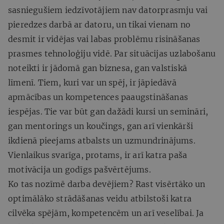
sasniegušiem iedzīvotājiem nav datorprasmju vai
pieredzes darbā ar datoru, un tikai vienam no
desmit ir vidējas vai labas problēmu risināšanas
prasmes tehnoloģiju vidē. Par situācijas uzlabošanu
noteikti ir jādomā gan biznesa, gan valstiskā
līmenī. Tiem, kuri var un spēj, ir jāpiedāvā
apmācības un kompetences paaugstināšanas
iespējas. Tie var būt gan dažādi kursi un semināri,
gan mentorings un koučings, gan arī vienkārši
ikdienā pieejams atbalsts un uzmundrinājums.
Vienlaikus svarīga, protams, ir arī katra paša
motivācija un godīgs pašvērtējums.
Ko tas nozīmē darba devējiem? Rast visērtāko un
optimālāko strādāšanas veidu atbilstoši katra
cilvēka spējām, kompetencēm un arī veselībai. Ja