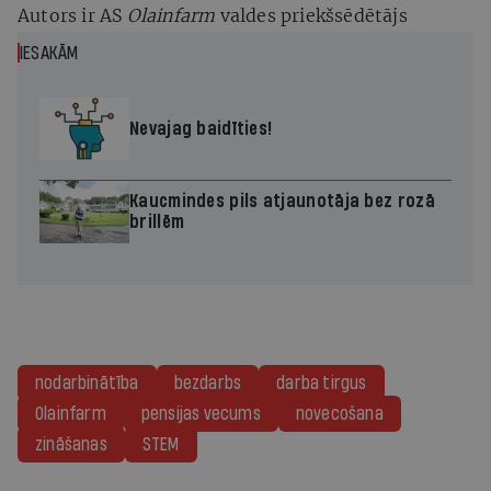
Autors ir AS
Olainfarm
valdes priekšsēdētājs
IESAKĀM
Nevajag baidīties!
Kaucmindes pils atjaunotāja bez rozā
brillēm
nodarbinātība
bezdarbs
darba tirgus
Olainfarm
pensijas vecums
novecošana
zināšanas
STEM