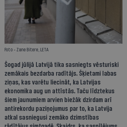
Foto - Zane Bitere, LETA
Šogad jūlijā Latvijā tika sasniegts vēsturiski
zemākais bezdarba radītājs. Šķietami labas
ziņas, kas varētu liecināt, ka Latvijas
ekonomika aug un attīstās. Taču līdztekus
šiem jaunumiem arvien biežāk dzirdam arī
antirekordu paziņojumus par to, ka Latvija
atkal sasniegusi zemāko dzimstības
rādītājus simtgadē. Skaidrs, ka saspīlējums