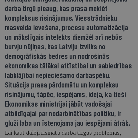
darba tirgū pieaug, kas prasa meklēt
kompleksus risinājumus. Viesstrādnieku
masveida ievešana, procesu automatizācija
un mākslīgais intelekts diemžēl arī nebūs
burvju nūjiņas, kas Latviju izvilks no
demogrāfiskās bedres un nodrošinās
ekonomikas tālākai attīstībai un sabiedrības
labklājībai nepieciešamo darbaspēku.
Situācija prasa pārdomātu un kompleksu
risinājumu, tāpēc, iespējams, ideja, ka tieši
Ekonomikas ministrijai jābūt vadošajai
atbildīgajai par nodarbinātības politiku, ir
gluži laba un īstenojama jau iespējami ātrāk.
Lai kaut daļēji risinātu darba tirgus problēmas,