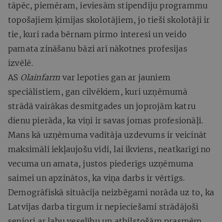
tāpēc, piemēram, ieviesām stipendiju programmu
topošajiem ķīmijas skolotājiem, jo tieši skolotāji ir
tie, kuri rada bērnam pirmo interesi un veido
pamata zināšanu bāzi arī nākotnes profesijas
izvēlē.
AS
Olainfarm
var lepoties gan ar jauniem
speciālistiem, gan cilvēkiem, kuri uzņēmumā
strādā vairākas desmitgades un joprojām katru
dienu pierāda, ka viņi ir savas jomas profesionāļi.
Mans kā uzņēmuma vadītāja uzdevums ir veicināt
maksimāli iekļaujošu vidi, lai ikviens, neatkarīgi no
vecuma un amata, justos piederīgs uzņēmuma
saimei un apzinātos, ka viņa darbs ir vērtīgs.
Demogrāfiskā situācija neizbēgami norāda uz to, ka
Latvijas darba tirgum ir nepieciešami strādājoši
seniori ar labu veselību un atbilstošām prasmēm.