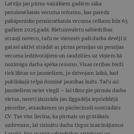
Latvija jau pirms vairākiem gadiem sāka
pensionēšanās vecuma reformu, kas paredz
pakāpenisku pensionēšanās vecuma celšanu līdz 65
gadiem 2025.gadā. Rietumvalstu sabiedrības
strauji noveco, taču ne vienmēr paši darba devēji ir
gatavi aktīvi strādāt ar pirms pensijas un pensijas
vecuma iedzīvotājiem un raudzīties uz viņiem kā
nozīmīgu darba spēka resursu. Visas cerības bieži
tiek liktas uz jauniešiem, jo dzīvojam laikā, kad
publiskajā telpā dominē jaunības kults. Taču arī
jauniešiem neiet viegli – lai tiktu pie pirmās darba
vietas, nereti jāuzrāda jau ilggadēja iepriekšējā
pieredze, atsauksmes un pārliecinoši nostrādāts
CV. Tas viss liecina, ka pirmais un grūtākais
uzdevums, lai risinātu darba tirgus izaicinājumus
Latvijā, būs mainīt sabiedrības attieksmi un