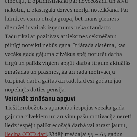
emociju, ir optimistiskāki par novecošanu un savu
nākotni, ir elastīgāki dzīves mērķu noteikšanā. Par
laimi, es esmu otrajā grupā, bet mans piemērs
diemžēl ir vairāk izņēmums nekā standarts.
Taču tikai ar pozitīvas attieksmes sekmēšanu
pilnīgi noteikti nebūs gana. Ir jārada sistēma, kas
vecāka gada gājuma cilvēkus spēj noturēt darba
tirgū un palīdz viņiem apgūt darba tirgum aktuālās
zināšanas un prasmes, kā arī rada motivāciju
turpināt darba gaitas arī tad, kad esi godam jau
nopelnījis doties pensijā.
Veicināt zināšanu apguvi
Tieši ierobežotās apmācību iespējas vecāka gada
gājuma cilvēkiem un arī viņu pašu motivācija nereti
liedz iespēju palikt esošajā darbā vai atrast jaunu,
liecina OECD dati
. Vidēji trešdaļai 55 – 65 gadus