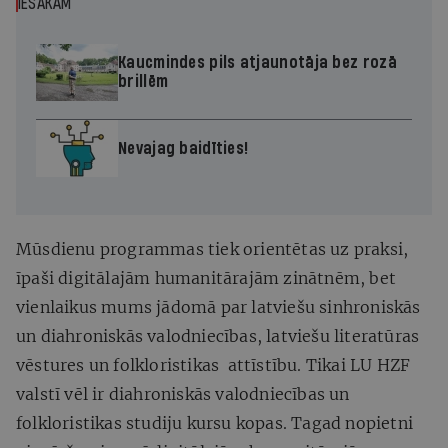
IESAKĀM
Kaucmindes pils atjaunotāja bez rozā
brillēm
Nevajag baidīties!
Mūsdienu programmas tiek orientētas uz praksi,
īpaši digitālajām humanitārajām zinātnēm, bet
vienlaikus mums jādomā par latviešu sinhroniskās
un diahroniskās valodniecības, latviešu literatūras
vēstures un folkloristikas attīstību. Tikai LU HZF
valstī vēl ir diahroniskās valodniecības un
folkloristikas studiju kursu kopas. Tagad nopietni