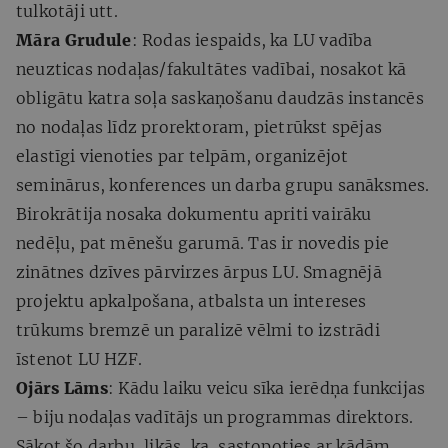
tulkotāji utt.
Māra Grudule
: Rodas iespaids, ka LU vadība
neuzticas nodaļas/fakultātes vadībai, nosakot kā
obligātu katra soļa saskaņošanu daudzās instancēs
no nodaļas līdz prorektoram, pietrūkst spējas
elastīgi vienoties par telpām, organizējot
seminārus, konferences un darba grupu sanāksmes.
Birokrātija nosaka dokumentu apriti vairāku
nedēļu, pat mēnešu garumā. Tas ir novedis pie
zinātnes dzīves pārvirzes ārpus LU. Smagnējā
projektu apkalpošana, atbalsta un intereses
trūkums bremzē un paralizē vēlmi to izstrādi
īstenot LU HZF.
Ojārs Lāms
: Kādu laiku veicu sīka ierēdņa funkcijas
– biju nodaļas vadītājs un programmas direktors.
Sākot šo darbu, likās, ka, sastopoties ar kādām