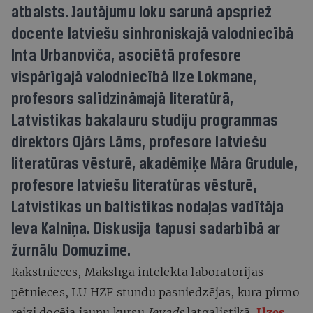
atbalsts. Jautājumu loku sarunā apspriež
docente latviešu sinhroniskajā valodniecībā
Inta Urbanoviča, asociētā profesore
vispārīgajā valodniecībā Ilze Lokmane,
profesors salīdzināmajā literatūrā,
Latvistikas bakalauru studiju programmas
direktors Ojārs Lāms, profesore latviešu
literatūras vēsturē, akadēmiķe Māra Grudule,
profesore latviešu literatūras vēsturē,
Latvistikas un baltistikas nodaļas vadītāja
Ieva Kalniņa. Diskusija tapusi sadarbībā ar
žurnālu Domuzīme.
Rakstnieces, Mākslīgā intelekta laboratorijas
pētnieces, LU HZF stundu pasniedzējas, kura pirmo
reizi docēja jaunu kursu
Ievads
latgalistikā,
Ilzes