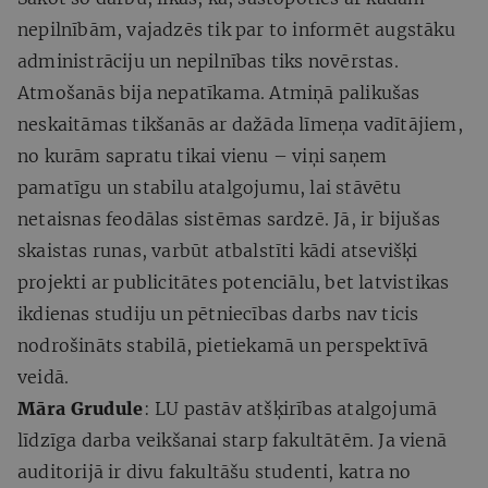
nepilnībām, vajadzēs tik par to informēt augstāku
administrāciju un nepilnības tiks novērstas.
Atmošanās bija nepatīkama. Atmiņā palikušas
neskaitāmas tikšanās ar dažāda līmeņa vadītājiem,
no kurām sapratu tikai vienu – viņi saņem
pamatīgu un stabilu atalgojumu, lai stāvētu
netaisnas feodālas sistēmas sardzē. Jā, ir bijušas
skaistas runas, varbūt atbalstīti kādi atsevišķi
projekti ar publicitātes potenciālu, bet latvistikas
ikdienas studiju un pētniecības darbs nav ticis
nodrošināts stabilā, pietiekamā un perspektīvā
veidā.
Māra Grudule
: LU pastāv atšķirības atalgojumā
līdzīga darba veikšanai starp fakultātēm. Ja vienā
auditorijā ir divu fakultāšu studenti, katra no