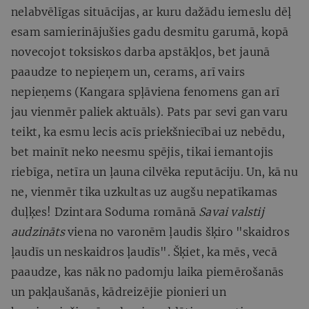
nelabvēlīgas situācijas, ar kuru dažādu iemeslu dēļ
esam samierinājušies gadu desmitu garumā, kopā
novecojot toksiskos darba apstākļos, bet jaunā
paaudze to nepieņem un, cerams, arī vairs
nepieņems (Kangara spļāviena fenomens gan arī
jau vienmēr paliek aktuāls). Pats par sevi gan varu
teikt, ka esmu lecis acīs priekšniecībai uz nebēdu,
bet mainīt neko neesmu spējis, tikai iemantojis
riebīga, netīra un ļauna cilvēka reputāciju. Un, kā nu
ne, vienmēr tika uzkultas uz augšu nepatīkamas
duļķes! Dzintara Soduma romānā
Savai valstij
audzināts
viena no varonēm ļaudis šķiro "skaidros
ļaudīs un neskaidros ļaudīs". Šķiet, ka mēs, vecā
paaudze, kas nāk no padomju laika piemērošanās
un pakļaušanās, kādreizējie pionieri un