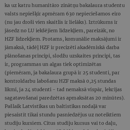
ka uz katru humanitāro zinātņu bakalaura studentu
valsts nepiešķir apmēram 630 nepieciešamos eiro
(nu jau droši vien skaitlis ir lielāks). Iztrūkums ir
jāsedz no LU iekšējiem līdzekļiem, pareizāk, no
HZF līdzekļiem. Protams, komunālie maksājumi ir
jāmaksā, tādēļ HZF ir precizēti akadēmiskā darba
plānošanas principi, slodžu uzskaites principi, tas
ir, programmas un algas tiek optimizētas
(piemēram, ja bakalaura grupā ir 25 studenti, par
kontroldarbu labošanu HZF maksā 0,25 stundas
likmi, ja 24 studenti - tad nemaksā vispār, lekcijas
sagatavošanai paredzētas apmaksātas 20 minūtes).
Pašlaik Latvistikas un baltistikas nodaļā var
piesaistīt tikai stundu pasniedzējus uz noteiktiem
studiju kursiem. Citus studiju kursus vai to daļu,