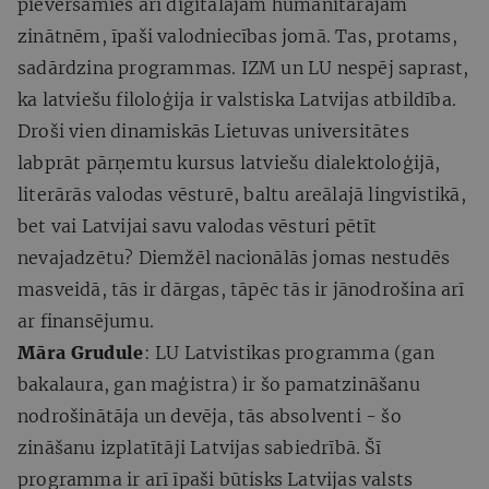
pievēršamies arī digitālajām humanitārajām
zinātnēm, īpaši valodniecības jomā. Tas, protams,
sadārdzina programmas. IZM un LU nespēj saprast,
ka latviešu filoloģija ir valstiska Latvijas atbildība.
Droši vien dinamiskās Lietuvas universitātes
labprāt pārņemtu kursus latviešu dialektoloģijā,
literārās valodas vēsturē, baltu areālajā lingvistikā,
bet vai Latvijai savu valodas vēsturi pētīt
nevajadzētu? Diemžēl nacionālās jomas nestudēs
masveidā, tās ir dārgas, tāpēc tās ir jānodrošina arī
ar finansējumu.
Māra Grudule
: LU Latvistikas programma (gan
bakalaura, gan maģistra) ir šo pamatzināšanu
nodrošinātāja un devēja, tās absolventi - šo
zināšanu izplatītāji Latvijas sabiedrībā. Šī
programma ir arī īpaši būtisks Latvijas valsts