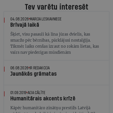
Tev varētu interesēt
04.08.2026
MARIJA LESKAVNIECE
Brīvajā laikā
Šķiet, visu pasauli kā lina jūras dvielis, kas
smaržo pēc bērnības, pārklājusi nostalģija.
Tikmēr laiks cenšas izraut no rokām lietas, kas
vairs nav piederīgas mūsdienām
06.08.2026
IR REDAKCIJA
Jaunākās grāmatas
01.09.2019
AIJA CĀLĪTE
Humanitārais akcents krīzē
Kāpēc humanitāro zinātņu prestižs Latvijā