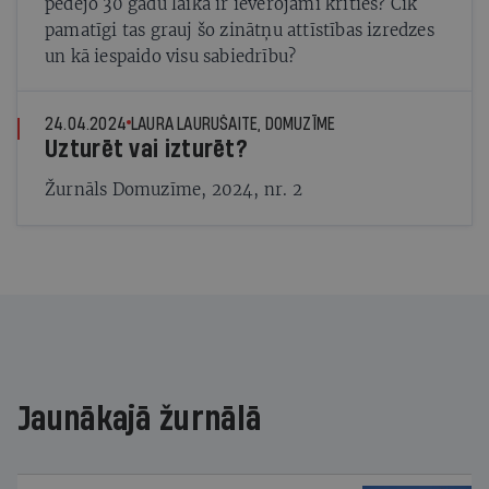
pēdējo 30 gadu laikā ir ievērojami krities? Cik
pamatīgi tas grauj šo zinātņu attīstības izredzes
un kā iespaido visu sabiedrību?
24.04.2024
LAURA LAURUŠAITE, DOMUZĪME
Uzturēt vai izturēt?
Žurnāls Domuzīme, 2024, nr. 2
Jaunākajā žurnālā