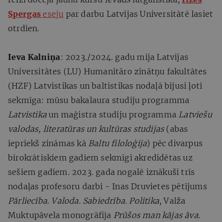
Spergas
eseju
par darbu Latvijas Universitātē lasiet
otrdien.
Ieva Kalniņa
: 2023./2024. gadu mija Latvijas
Universitātes (LU) Humanitāro zinātņu fakultātes
(HZF) Latvistikas un baltistikas nodaļā bijusi ļoti
sekmīga: mūsu bakalaura studiju programma
Latvistika
un maģistra studiju programma
Latviešu
valodas, literatūras un kultūras studijas
(abas
iepriekš zināmas kā
Baltu filoloģija
) pēc divarpus
birokrātiskiem gadiem sekmīgi akredidētas uz
sešiem gadiem. 2023. gada nogalē iznākuši trīs
nodaļas profesoru darbi - Inas Druvietes pētījums
Pārliecība. Valoda. Sabiedrība. Politika
, Valža
Muktupāvela monogrāfija
Prūšos man kājas āva.