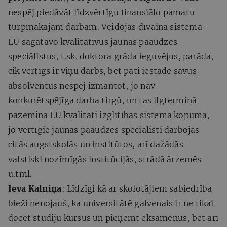
nespēj piedāvāt līdzvērtīgu finansiālo pamatu
turpmākajam darbam. Veidojas dīvaina sistēma –
LU sagatavo kvalitatīvus jaunās paaudzes
speciālistus, t.sk. doktora grāda ieguvējus, parāda,
cik vērtīgs ir viņu darbs, bet pati iestāde savus
absolventus nespēj izmantot, jo nav
konkurētspējīga darba tirgū, un tas ilgtermiņā
pazemina LU kvalitāti izglītības sistēmā kopumā,
jo vērtīgie jaunās paaudzes speciālisti darbojas
citās augstskolās un institūtos, arī dažādās
valstiski nozīmīgās institūcijās, strādā ārzemēs
u.tml.
Ieva Kalniņa
: Līdzīgi kā ar skolotājiem sabiedrība
bieži nenojauš, ka universitātē galvenais ir ne tikai
docēt studiju kursus un pieņemt eksāmenus, bet arī