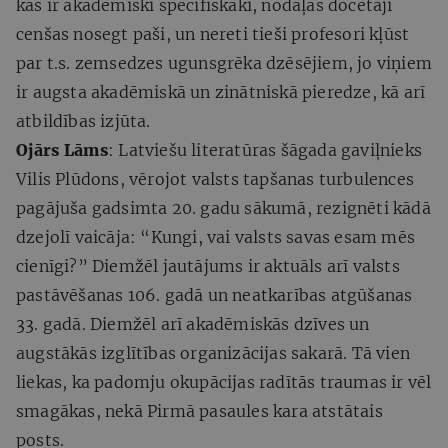
kas ir akadēmiski specifiskāki, nodaļas docētāji
cenšas nosegt paši, un nereti tieši profesori kļūst
par t.s. zemsedzes ugunsgrēka dzēsējiem, jo viņiem
ir augsta akadēmiskā un zinātniskā pieredze, kā arī
atbildības izjūta.
Ojārs Lāms
: Latviešu literatūras šāgada gaviļnieks
Vilis Plūdons, vērojot valsts tapšanas turbulences
pagājuša gadsimta 20. gadu sākumā, rezignēti kādā
dzejolī vaicāja: “Kungi, vai valsts savas esam mēs
cienīgi?” Diemžēl jautājums ir aktuāls arī valsts
pastāvēšanas 106. gadā un neatkarības atgūšanas
33. gadā. Diemžēl arī akadēmiskās dzīves un
augstākās izglītības organizācijas sakarā. Tā vien
liekas, ka padomju okupācijas radītās traumas ir vēl
smagākas, nekā Pirmā pasaules kara atstātais
posts.