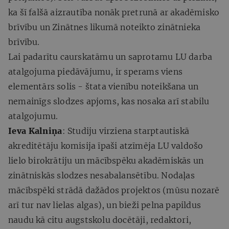
ka šī falšā aizrautība nonāk pretrunā ar akadēmisko
brīvību un Zinātnes likumā noteikto zinātnieka
brīvību.
Lai padarītu caurskatāmu un saprotamu LU darba
atalgojuma piedāvājumu, ir sperams viens
elementārs solis - štata vienību noteikšana un
nemainīgs slodzes apjoms, kas nosaka arī stabilu
atalgojumu.
Ieva Kalniņa
: Studiju virziena starptautiskā
akreditētāju komisija īpaši atzīmēja LU valdošo
lielo birokrātiju un mācībspēku akadēmiskās un
zinātniskās slodzes nesabalansētību. Nodaļas
mācībspēki strādā dažādos projektos (mūsu nozarē
arī tur nav lielas algas), un bieži pelna papildus
naudu kā citu augstskolu docētāji, redaktori,