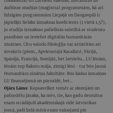
(bakalaura) un
Latviešu valodas, literatūras un
kultūras studijas
(maģistra) programmām, kā arī
līdzīgām programmām Liepājā un Daugavpilī ir
jāpiešķir lielāks izmaksas koeficients (1 vietā 1,5?),
jo studiju izmaksas palielinās saistībā ar studentu
prasībām un ieviešot digitālās humanitārās
zinātnes. Citu valodu filoloģija var attīstīties arī
ārvalstīs (piem., Apvienotajā Karalistē, Vācijā,
Spānijā, Francijā, Somijā), bet latviešu… LU lēnām,
lēnām top Rakstu māja, zīmīgi lēni - tur būs jaunā
Humanitāro zinātņu fakultāte. Būs kādas izmaiņas
LU finansējumā un pārvaldē, bet…
Ojārs Lāms
: Kopsavelkot tomēr ar skumjām un
pašnožēlu jāsaka, ka mēs, tie, kas gadu desmitus
esam strādājuši akadēmiskajā vidē latvistikas
jomā, paši lielā mērā esam vainojami pie