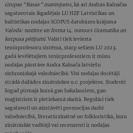
Grupas “Rasas” mantojums
, kā arī Andras Kalnačas
sagatavotais ikgadējais LU HZF Latvistikas un
baltistikas nodaļas SCOPUS datubāzes krājuma
Valoda: nozīme un forma
14. numurs
Gramatika un
korpusa pētījumi
. Valstī tiek ieviesta
tenūrprofesoru sistēma, starp sešiem LU 2023.
gadā ievēlētajiem tenūrprofesoriem ir mūsu
nodaļas pārstāve Andra Kalnača latviešu
sinhroniskajā valodniecībā. Visi nodaļas docētāji
strādā dažādos zinātniskos u.c. projektos. Studenti
šogad pirmajā kursā gan bakalauriem, gan
maģistriem ir pietiekamā skaitā. Regulāri tiek
sagatavoti un aizstāvēti promocijas darbi
valodniecībā, literatūrzinātnē un folkloristikā, kuru
zinātniskie vadītāji vai recenzenti ir nodaļas