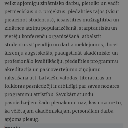
veikt apjomīgu zinātnisko darbu, pieteikt un vadīt
pētnieciskus u.c. projektus, piedalīties tajos (visur
pieaicinot studentus), iesaistīties mūžizglītībā un
zinātnes atziņu popularizēšanā, starptautisku un
vietēju konferenču organizēšanā, atbalstīt
studentus stipendiju un darba meklējumos, docēt
ārzemju augstskolās, paaugstināt akadēmisko un
profesionālo kvalifikāciju, piedalīties programmu
akreditācijā un pašnovērtējumu ziņojumu
rakstīšanā utt. Latviešu valodas, literatūras un
folkloras pasniedzēji ir atbildīgi par savas nozares
programmu attīstību. Savukārt stundu
pasniedzējiem šādu pienākumu nav, kas nozīmē to,
ka vēlētajam akadēmiskajam personālam darba
apjoms pieaug.