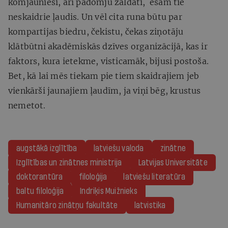
komjaunieši, arī padomju zaldāti, esam tie
neskaidrie ļaudis. Un vēl cita runa būtu par
kompartijas biedru, čekistu, čekas ziņotāju
klātbūtni akadēmiskās dzīves organizācijā, kas ir
faktors, kura ietekme, visticamāk, bijusi postoša.
Bet, kā lai mēs tiekam pie tiem skaidrajiem jeb
vienkārši jaunajiem ļaudīm, ja viņi bēg, krustus
nemetot.
augstākā izglītība
latviešu valoda
zinātne
Izglītības un zinātnes ministrija
Latvijas Universitāte
doktorantūra
filoloģija
latviešu literatūra
baltu filoloģija
Indriķis Muižnieks
Humanitāro zinātņu fakultāte
latvistika