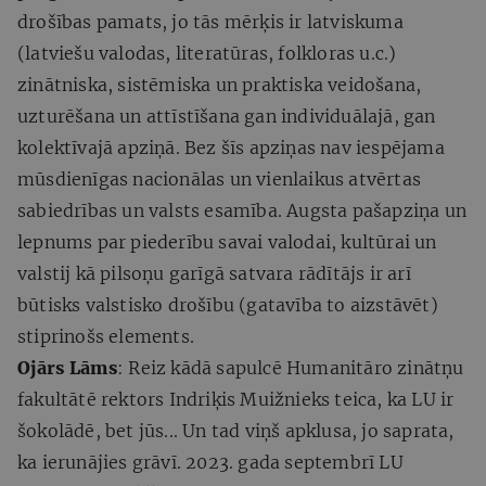
drošības pamats, jo tās mērķis ir latviskuma
(latviešu valodas, literatūras, folkloras u.c.)
zinātniska, sistēmiska un praktiska veidošana,
uzturēšana un attīstīšana gan individuālajā, gan
kolektīvajā apziņā. Bez šīs apziņas nav iespējama
mūsdienīgas nacionālas un vienlaikus atvērtas
sabiedrības un valsts esamība. Augsta pašapziņa un
lepnums par piederību savai valodai, kultūrai un
valstij kā pilsoņu garīgā satvara rādītājs ir arī
būtisks valstisko drošību (gatavība to aizstāvēt)
stiprinošs elements.
Ojārs Lāms
: Reiz kādā sapulcē Humanitāro zinātņu
fakultātē rektors Indriķis Muižnieks teica, ka LU ir
šokolādē, bet jūs... Un tad viņš apklusa, jo saprata,
ka ierunājies grāvī. 2023. gada septembrī LU