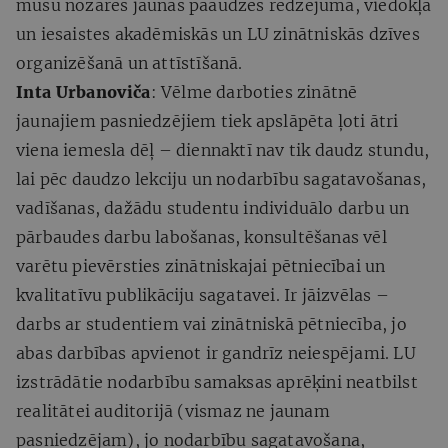
mūsu nozares jaunās paaudzes redzējuma, viedokļa
un iesaistes akadēmiskās un LU zinātniskās dzīves
organizēšanā un attīstīšanā.
Inta Urbanoviča
: Vēlme darboties zinātnē
jaunajiem pasniedzējiem tiek apslāpēta ļoti ātri
viena iemesla dēļ – diennaktī nav tik daudz stundu,
lai pēc daudzo lekciju un nodarbību sagatavošanas,
vadīšanas, dažādu studentu individuālo darbu un
pārbaudes darbu labošanas, konsultēšanas vēl
varētu pievērsties zinātniskajai pētniecībai un
kvalitatīvu publikāciju sagatavei. Ir jāizvēlas –
darbs ar studentiem vai zinātniskā pētniecība, jo
abas darbības apvienot ir gandrīz neiespējami. LU
izstrādātie nodarbību samaksas aprēķini neatbilst
realitātei auditorijā (vismaz ne jaunam
pasniedzējam), jo nodarbību sagatavošana,