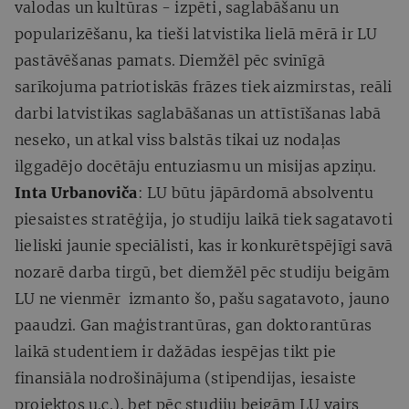
valodas un kultūras - izpēti, saglabāšanu un
popularizēšanu, ka tieši latvistika lielā mērā ir LU
pastāvēšanas pamats. Diemžēl pēc svinīgā
sarīkojuma patriotiskās frāzes tiek aizmirstas, reāli
darbi latvistikas saglabāšanas un attīstīšanas labā
neseko, un atkal viss balstās tikai uz nodaļas
ilggadējo docētāju entuziasmu un misijas apziņu.
Inta Urbanoviča
: LU būtu jāpārdomā absolventu
piesaistes stratēģija, jo studiju laikā tiek sagatavoti
lieliski jaunie speciālisti, kas ir konkurētspējīgi savā
nozarē darba tirgū, bet diemžēl pēc studiju beigām
LU ne vienmēr izmanto šo, pašu sagatavoto, jauno
paaudzi. Gan maģistrantūras, gan doktorantūras
laikā studentiem ir dažādas iespējas tikt pie
finansiāla nodrošinājuma (stipendijas, iesaiste
projektos u.c.), bet pēc studiju beigām LU vairs