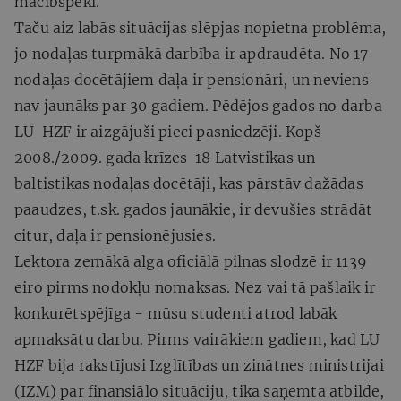
mācībspēki.
Taču aiz labās situācijas slēpjas nopietna problēma,
jo nodaļas turpmākā darbība ir apdraudēta. No 17
nodaļas docētājiem daļa ir pensionāri, un neviens
nav jaunāks par 30 gadiem. Pēdējos gados no darba
LU HZF ir aizgājuši pieci pasniedzēji. Kopš
2008./2009. gada krīzes 18 Latvistikas un
baltistikas nodaļas docētāji, kas pārstāv dažādas
paaudzes, t.sk. gados jaunākie, ir devušies strādāt
citur, daļa ir pensionējusies.
Lektora zemākā alga oficiālā pilnas slodzē ir 1139
eiro pirms nodokļu nomaksas. Nez vai tā pašlaik ir
konkurētspējīga - mūsu studenti atrod labāk
apmaksātu darbu. Pirms vairākiem gadiem, kad LU
HZF bija rakstījusi Izglītības un zinātnes ministrijai
(IZM) par finansiālo situāciju, tika saņemta atbilde,