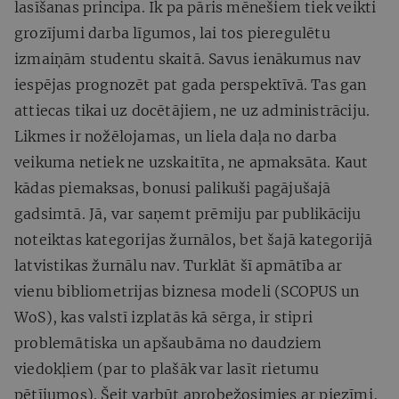
lasīšanas principa. Ik pa pāris mēnešiem tiek veikti
grozījumi darba līgumos, lai tos pieregulētu
izmaiņām studentu skaitā. Savus ienākumus nav
iespējas prognozēt pat gada perspektīvā. Tas gan
attiecas tikai uz docētājiem, ne uz administrāciju.
Likmes ir nožēlojamas, un liela daļa no darba
veikuma netiek ne uzskaitīta, ne apmaksāta. Kaut
kādas piemaksas, bonusi palikuši pagājušajā
gadsimtā. Jā, var saņemt prēmiju par publikāciju
noteiktas kategorijas žurnālos, bet šajā kategorijā
latvistikas žurnālu nav. Turklāt šī apmātība ar
vienu bibliometrijas biznesa modeli (SCOPUS un
WoS), kas valstī izplatās kā sērga, ir stipri
problemātiska un apšaubāma no daudziem
viedokļiem (par to plašāk var lasīt rietumu
pētījumos). Šeit varbūt aprobežosimies ar piezīmi,