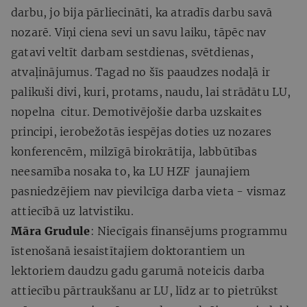
darbu, jo bija pārliecināti, ka atradīs darbu savā
nozarē. Viņi ciena sevi un savu laiku, tāpēc nav
gatavi veltīt darbam sestdienas, svētdienas,
atvaļinājumus. Tagad no šīs paaudzes nodaļā ir
palikuši divi, kuri, protams, naudu, lai strādātu LU,
nopelna citur. Demotivējošie darba uzskaites
principi, ierobežotās iespējas doties uz nozares
konferencēm, milzīgā birokrātija, labbūtības
neesamība nosaka to, ka LU HZF jaunajiem
pasniedzējiem nav pievilcīga darba vieta - vismaz
attiecībā uz latvistiku.
Māra Grudule
: Niecīgais finansējums programmu
īstenošanā iesaistītajiem doktorantiem un
lektoriem daudzu gadu garumā noteicis darba
attiecību pārtraukšanu ar LU, līdz ar to pietrūkst