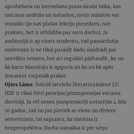
aprobēšana un īstenošana prasa daudz laika, kas
mērāms nedēļās un mēnešos, nevis minūtēs vai
stundās (jo nav plašas lekciju pieredzes, nav
prakses, bet ir atbildība par savu darbu). Ja
auditorijā ir ap simts studentu, tad pasniedzēja
uzdevums ir ne tikai parādīt kādu slaidrādi par
noteiktu tematu, bet arī regulāri pārbaudīt, ko un
kā katrs klausītājs ir apguvis un ko un kā spēs
izmantot turpmāk praksē.
Ojārs Lāms
: Šobrīd latviešu literatūrzinātnē LU
HZF ir tikai četri pensijas/pirmspensijas vecuma
docētāji. Ja vēl nesen jaunpienācēji noturējās 4 līdz
10 gadus, tad nu jau pietiek ar vienu un diviem
semestriem, lai saprastu, ka sistēma ir
bezperspektīva. Darba samaksa ir pēc sēņu