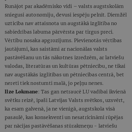
Runājot par akadēmisko vidi – valsts augstskolām
sniegusi autonomiju, devusi iespēju pelnīt. Diemžēl
uzticība nav attaisnota un augstākā izglītība no
sabiedrības labuma pārvērsta par tirgus preci.
Vērtību nosaka apgrozījums. Pievienotās vērtības
jautājumi, kas saistāmi ar nacionālas valsts
pastāvēšanu un tās nākotnes izredzēm, ar latviešu
valodas, literatūras un kultūras pētniecību, ne tikai
nav augstākās izglītības un pētniecības centrā, bet
nereti tiek nostumti malā, jo peļņu nenes.
llze Lokmane
: Tas gan netraucē LU vadībai ikvienā
svētku reizē, īpaši Latvijas Valsts svētkos, uzsvērt,
ka esam galvenā, ja ne vienīgā, augstskola visā
pasaulē, kas konsekventi un nesatricināmi rūpējas
par nācijas pastāvēšanas stūrakmeņu - latviešu