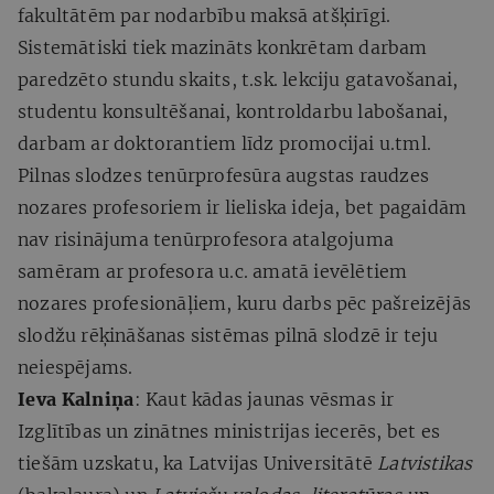
fakultātēm par nodarbību maksā atšķirīgi.
Sistemātiski tiek mazināts konkrētam darbam
paredzēto stundu skaits, t.sk. lekciju gatavošanai,
studentu konsultēšanai, kontroldarbu labošanai,
darbam ar doktorantiem līdz promocijai u.tml.
Pilnas slodzes tenūrprofesūra augstas raudzes
nozares profesoriem ir lieliska ideja, bet pagaidām
nav risinājuma tenūrprofesora atalgojuma
samēram ar profesora u.c. amatā ievēlētiem
nozares profesionāļiem, kuru darbs pēc pašreizējās
slodžu rēķināšanas sistēmas pilnā slodzē ir teju
neiespējams.
Ieva Kalniņa
: Kaut kādas jaunas vēsmas ir
Izglītības un zinātnes ministrijas iecerēs, bet es
tiešām uzskatu, ka Latvijas Universitātē
Latvistikas