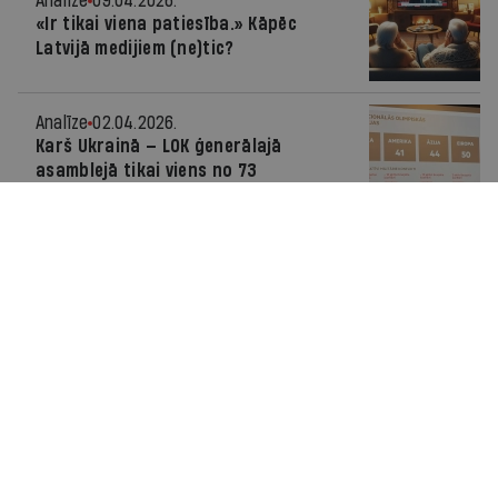
Analīze
09.04.2026.
«Ir tikai viena patiesība.» Kāpēc
Latvijā medijiem (ne)tic?
Analīze
02.04.2026.
Karš Ukrainā — LOK ģenerālajā
asamblejā tikai viens no 73
konfliktiem?
Jauns bizness
01.04.2026.
Elektrība uz Mēness
Intervija
26.03.2026.
Modernais folklorists. Intervija ar
reperi ansi