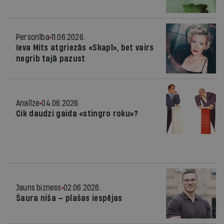
Personība
11.06.2026.
Ieva Mits atgriezās «Skapī», bet vairs
negrib tajā pazust
Analīze
04.06.2026.
Cik daudzi gaida «stingro roku»?
Jauns bizness
02.06.2026.
Šaura niša — plašas iespējas