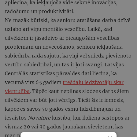
apliecina, ka iekļaujoša vide sekmē inovācijas,
radošumu un produktivitāti.
Ne mazāk būtiski, ka senioru atstāšana darba dzīvē
uzlabo arī viņu mentālo veselību. Laikā, kad
cilvēkiem ir jāsadzīvo ar pieaugošām veselības
problēmām un novecošanos, senioru iekļaušana
sabiedrībā rada sajūtu, ka viņi vēl sniedz pievienoto
vērtību sabiedrībai, un tas ir ļoti svarīgi. Latvijas
Centrālās statistikas pārvaldes dati liecina, ka
vecumā virs 65 gadiem
trešdaļu iedzīvotāju skar
vientulība
. Tāpēc kaut nepilnas slodzes darbs šiem
cilvēkiem var būt ļoti vērtīgs. Tieši šis ir iemesls,
kāpēc es savos 70 gados esmu līdzdibinājusi un
iesaistos
Novatore
kustībā, kur ikdienā sastopos ar
vismaz 20 vai 30 gadus jaunākām sievietēm, kas
man pašai liek justies mundrākai un joprojām