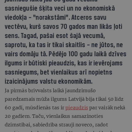
sasniegušie šķita veci un no ekonomiskā
viedokļa – “norakstāmi”. Atceros savu
vectēvu, kurš savos 70 gados man likās ļoti
sens. Tagad, pašai esot šajā vecumā,
saprotu, ka tas ir tikai skaitlis – ne jūtos, ne
vairs domāju tā. Pēdējo 100 gadu laikā dzīves
ilgums ir būtiski pieaudzis, kas ir ievērojams
sasniegums, bet vienlaikus arī nopietns
izaicinājums valstu ekonomikām.
Ja pirmās brīvvalsts laikā jaundzimušo
paredzamais mūža ilgums Latvijā bija tikai 50 līdz
60 gadi, mūsdienās tas ir
pieaudzis
par vairāk nekā
20 gadiem. Taču, vienlaikus samazinoties
dzimstībai, sabiedrība strauji noveco, radot