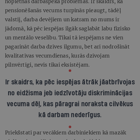
nopietnas darbaspēka problēmas. Ir skaidrs, ka
pensionēšanās vecums turpinās pieaugt, tādēļ
valstij, darba devējiem un katram no mums ir
jādomā, kā pēc iespējas ilgāk saglabāt labu fizisko
un mentālo veselību. Tikai tā iespējams ne vien
pagarināt darba dzīves ilgumu, bet arī nodrošināt
kvalitatīvas vecumdienas, kurās dzīvojam
pilnvērtīgi, nevis tikai eksistējam.
Ir skaidrs, ka pēc iespējas ātrāk jāatbrīvojas
no
eidžisma
jeb iedzīvotāju diskriminācijas
vecuma dēļ, kas pāragrai noraksta cilvēkus
kā darbam nederīgus.
Priekšstati par vecākiem darbiniekiem kā mazāk