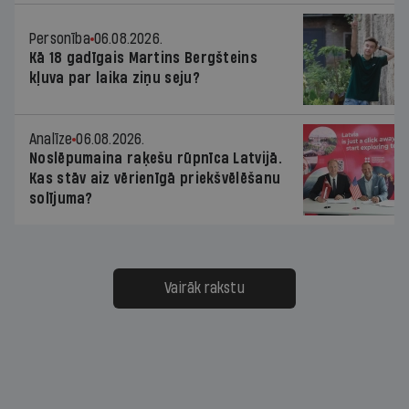
Personība
06.08.2026.
Kā 18 gadīgais Martins Bergšteins
kļuva par laika ziņu seju?
Analīze
06.08.2026.
Noslēpumaina raķešu rūpnīca Latvijā.
Kas stāv aiz vērienīgā priekšvēlēšanu
solījuma?
Vairāk rakstu