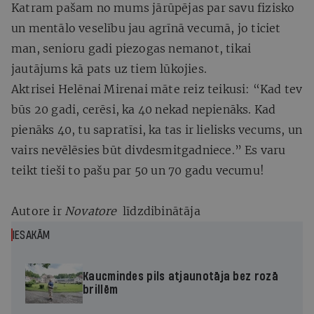
Katram pašam no mums jārūpējas par savu fizisko
un mentālo veselību jau agrīnā vecumā, jo ticiet
man, senioru gadi piezogas nemanot, tikai
jautājums kā pats uz tiem lūkojies.
Aktrisei Helēnai Mirenai māte reiz teikusi: “Kad tev
būs 20 gadi, cerēsi, ka 40 nekad nepienāks. Kad
pienāks 40, tu sapratīsi, ka tas ir lielisks vecums, un
vairs nevēlēsies būt divdesmitgadniece.” Es varu
teikt tieši to pašu par 50 un 70 gadu vecumu!
Autore ir
Novatore
līdzdibinātāja
IESAKĀM
Kaucmindes pils atjaunotāja bez rozā
brillēm