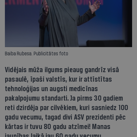
Baiba Rubesa. Publicitātes foto
Vidējais mūža ilgums pieaug gandrīz visā
pasaulē, īpaši valstīs, kur ir attīstītas
tehnoloģijas un augsti medicīnas
pakalpojumu standarti. Ja pirms 30 gadiem
reti dzirdēja par cilvēkiem, kuri sasniedz 100
gadu vecumu, tagad divi ASV prezidenti pēc
kārtas ir tuvu 80 gadu atzīmei! Manas
jaunības laikā jau 60 gadu vecumu