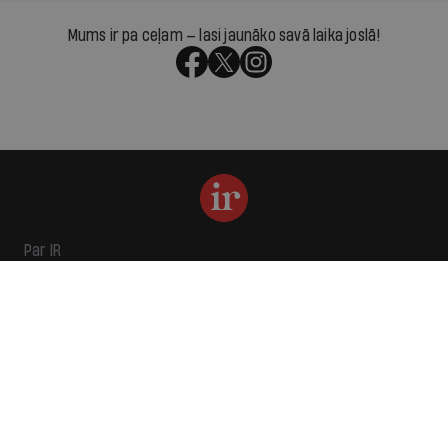
Mums ir pa ceļam — lasi jaunāko savā laika joslā!
Par IR
Manifests
Ētikas kodekss
Pakalpojumu sniegšanas noteikumi