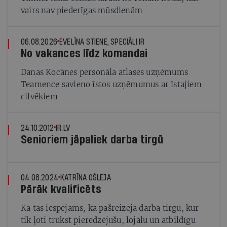
vairs nav piederīgas mūsdienām
06.08.2026
EVELĪNA STIENE, SPECIĀLI IR
No vakances līdz komandai
Danas Kocānes personāla atlases uzņēmums
Teamence savieno īstos uzņēmumus ar īstajiem
cilvēkiem
24.10.2012
IR.LV
Senioriem jāpaliek darba tirgū
04.08.2024
KATRĪNA OŠLEJA
Pārāk kvalificēts
Kā tas iespējams, ka pašreizējā darba tirgū, kur
tik ļoti trūkst pieredzējušu, lojālu un atbildīgu