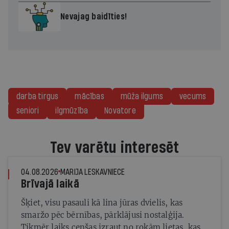
Nevajag baidīties!
darba tirgus
mācības
mūža ilgums
vecums
seniori
ilgmūzība
Novatore
Tev varētu interesēt
04.08.2026
MARIJA LESKAVNIECE
Brīvajā laikā
Šķiet, visu pasauli kā lina jūras dvielis, kas
smaržo pēc bērnības, pārklājusi nostalģija.
Tikmēr laiks cenšas izraut no rokām lietas, kas