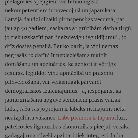
pielāgoties spējīgiem vai tehnoloģiski
nekompetentiem ir novecojuši un jāpārskata.
Latvijā daudzi cilvēki pirmspensijas vecumā, pat
jau ap 50 gadiem, saskaras ar grūtībām darba tirgū,
jo tiek uzskatīti par “neizdevīgu ieguldījumu”, jo
drīz dosies pensijā. Bet ko darīt, ja viņi nemaz
negrasās to darīt? Ir nepieciešams mainīt
domāšanu un apzināties, ka seniori ir vērtīgs
resurss. Ieguldot viņu apmācībā un prasmju
pilnveidošanā, var veiksmīgāk pārvarēt
demogrāfiskos izaicinājumus. Jā, iespējams, ka
jaunu zināšanu apguve senioriem prasīs vairāk
laika, taču tas joprojām ir labāks risinājums nekā
neaizpildīta vakance.
Labs piemērs ir Japāna
, kur,
pateicoties ilgmūžības ekonomikas pieejai, vecāka
gadagājuma cilvēki apzināti tiek integrēti darba