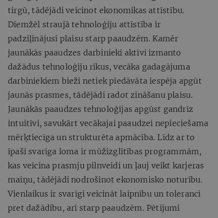
tirgū, tādējādi veicinot ekonomikas attīstību.
Diemžēl straujā tehnoloģiju attīstība ir
padziļinājusi plaisu starp paaudzēm. Kamēr
jaunākās paaudzes darbinieki aktīvi izmanto
dažādus tehnoloģiju rīkus, vecāka gadagājuma
darbiniekiem bieži netiek piedāvāta iespēja apgūt
jaunās prasmes, tādējādi radot zināšanu plaisu.
Jaunākās paaudzes tehnoloģijas apgūst gandrīz
intuitīvi, savukārt vecākajai paaudzei nepieciešama
mērķtiecīga un strukturēta apmācība. Līdz ar to
īpaši svarīga loma ir mūžizglītības programmām,
kas veicina prasmju pilnveidi un ļauj veikt karjeras
maiņu, tādējādi nodrošinot ekonomisko noturību.
Vienlaikus ir svarīgi veicināt laipnību un toleranci
pret dažādību, arī starp paaudzēm. Pētījumi