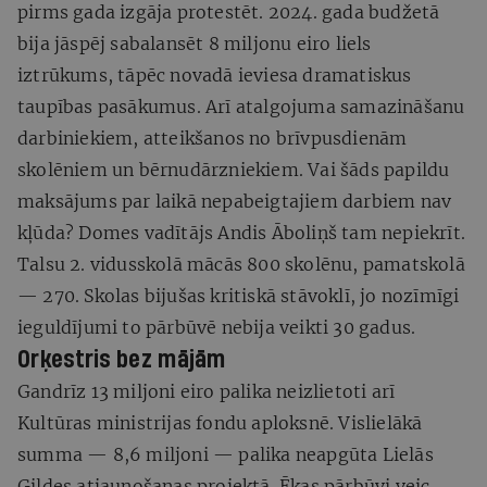
pirms gada izgāja protestēt. 2024. gada budžetā
bija jāspēj sabalansēt 8 miljonu eiro liels
iztrūkums, tāpēc novadā ieviesa dramatiskus
taupības pasākumus. Arī atalgojuma samazināšanu
darbiniekiem, atteikšanos no brīvpusdienām
skolēniem un bērnudārzniekiem. Vai šāds papildu
maksājums par laikā nepabeigtajiem darbiem nav
kļūda? Domes vadītājs Andis Āboliņš tam nepiekrīt.
Talsu 2. vidusskolā mācās 800 skolēnu, pamatskolā
— 270. Skolas bijušas kritiskā stāvoklī, jo nozīmīgi
ieguldījumi to pārbūvē nebija veikti 30 gadus.
Orķestris bez mājām
Gandrīz 13 miljoni eiro palika neizlietoti arī
Kultūras ministrijas fondu aploksnē. Vislielākā
summa — 8,6 miljoni — palika neapgūta Lielās
Ģildes atjaunošanas projektā. Ēkas pārbūvi veic