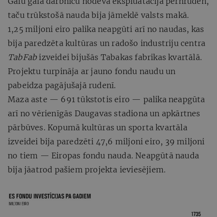
Galu galā darbnīcu nodeva ekspluatācijā pērnruden,
taču trūkstošā nauda bija jāmeklē valsts makā.
1,25 miljoni eiro palika neapgūti arī no naudas, kas
bija paredzēta kultūras un radošo industriju centra
TabFab
izveidei bijušās Tabakas fabrikas kvartālā.
Projektu turpināja ar jauno fondu naudu un
pabeidza pagājušajā rudenī.
Maza aste — 691 tūkstotis eiro — palika neapgūta
arī no vērienīgās Daugavas stadiona un apkārtnes
pārbūves. Kopumā kultūras un sporta kvartāla
izveidei bija paredzēti 47,6 miljoni eiro, 39 miljoni
no tiem — Eiropas fondu nauda. Neapgūtā nauda
bija jāatrod pašiem projekta ieviesējiem.