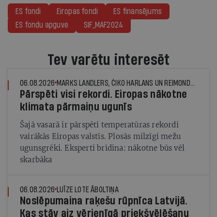
ES fondi
Eiropas fondi
ES finansējums
ES fondu apguve
SIF_MAF2024
Tev varētu interesēt
06.08.2026
MARKS LANDLERS, ČIKO HARLANS UN REIMONDS DŽUNS, © THE NEW YORK TIMES NEWS SERVICE
Pārspēti visi rekordi. Eiropas nākotne
klimata pārmaiņu ugunīs
Šajā vasarā ir pārspēti temperatūras rekordi
vairākās Eiropas valstīs. Plosās milzīgi mežu
ugunsgrēki. Eksperti brīdina: nākotne būs vēl
skarbāka
06.08.2026
LUĪZE LOTE ĀBOLTIŅA
Noslēpumaina raķešu rūpnīca Latvijā.
Kas stāv aiz vērienīgā priekšvēlēšanu