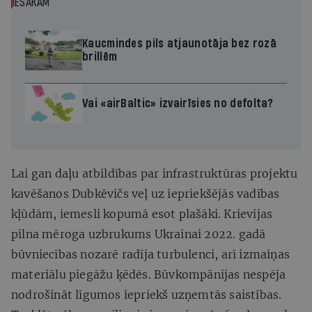
IESAKĀM
Kaucmindes pils atjaunotāja bez rozā
brillēm
Vai «airBaltic» izvairīsies no defolta?
Lai gan daļu atbildības par infrastruktūras projektu
kavēšanos Dubkēvičs veļ uz iepriekšējās vadības
kļūdām, iemesli kopumā esot plašāki. Krievijas
pilna mēroga uzbrukums Ukrainai 2022. gadā
būvniecības nozarē radīja turbulenci, arī izmaiņas
materiālu piegāžu ķēdēs. Būvkompānijas nespēja
nodrošināt līgumos iepriekš uzņemtās saistības.