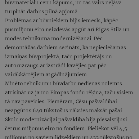
būvmateriālu cenu kāpums, un tas vairs neļāva
turpināt darbus pilnā apjomā.
Problēmas ar būvniekiem bijis iemesls, kāpēc
pusmiljonu eiro neizdevās apgūt arī Rīgas Stila un
modes tehnikuma modernizēšanai. Pēc
demontāžas darbiem secināts, ka nepieciešamas
izmaiņas būvprojektā, taču projektētājs un
autoruzraugs ar izstrādi kavējies pat pēc
vairākkārtējiem atgādinājumiem.
Minēto tehnikumu būvdarbu nedienas nolemts
atrisināt uz jauno Eiropas fondu rēķina, taču visiem
tā nav paveicies. Piemēram, Cēsu pašvaldībai
neapgūtos 640 tūkstošus nāksies maksāt pašai.
Skolu modernizācijai pašvaldība bija piesaistījusi
četrus miljonus eiro no fondiem. Pieliekot vēl 4,5
miljonus no saviem līdzekļiem un 432 tūkstošus no