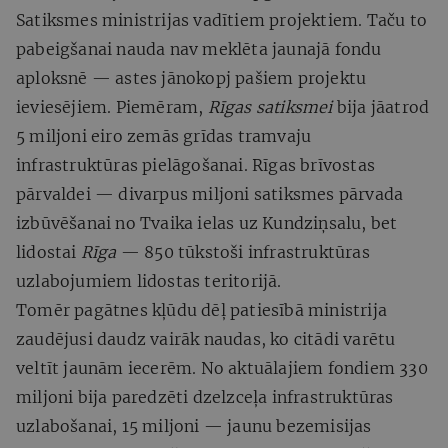
Satiksmes ministrijas vadītiem projektiem. Taču to
pabeigšanai nauda nav meklēta jaunajā fondu
aploksnē — astes jānokopj pašiem projektu
ieviesējiem. Piemēram,
Rīgas satiksmei
bija jāatrod
5 miljoni eiro zemās grīdas tramvaju
infrastruktūras pielāgošanai. Rīgas brīvostas
pārvaldei — divarpus miljoni satiksmes pārvada
izbūvēšanai no Tvaika ielas uz Kundziņsalu, bet
lidostai
Rīga
— 850 tūkstoši infrastruktūras
uzlabojumiem lidostas teritorijā.
Tomēr pagātnes kļūdu dēļ patiesībā ministrija
zaudējusi daudz vairāk naudas, ko citādi varētu
veltīt jaunām iecerēm. No aktuālajiem fondiem 330
miljoni bija paredzēti dzelzceļa infrastruktūras
uzlabošanai, 15 miljoni — jaunu bezemisijas