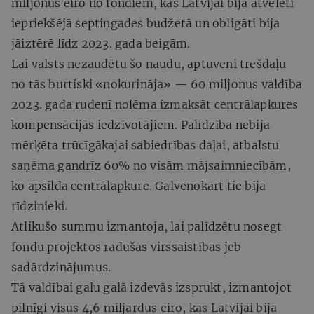
miljonus eiro no fondiem, kas Latvijai bija atvēlēti
iepriekšējā septiņgades budžetā un obligāti bija
jāiztērē līdz 2023. gada beigām.
Lai valsts nezaudētu šo naudu, aptuveni trešdaļu
no tās burtiski «nokurināja» — 60 miljonus valdība
2023. gada rudenī nolēma izmaksāt centrālapkures
kompensācijās iedzīvotājiem. Palīdzība nebija
mērķēta trūcīgākajai sabiedrības daļai, atbalstu
saņēma gandrīz 60% no visām mājsaimniecībām,
ko apsilda centrālapkure. Galvenokārt tie bija
rīdzinieki.
Atlikušo summu izmantoja, lai palīdzētu nosegt
fondu projektos radušās virssaistības jeb
sadārdzinājumus.
Tā valdībai galu galā izdevās izsprukt, izmantojot
pilnīgi visus 4,6 miljardus eiro, kas Latvijai bija