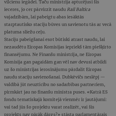
vilcienu iegādei. Taču ministrija apturējusi šīs
ieceres, jo cer pārvirzīt naudu
Rail Baltica
vajadzībām, lai pabeigtu abas iesāktās
starptautisko staciju būves un savienotu tās ar vecā
platuma sliežu ceļu.
Staciju pabeigšanai esot būtiski atrast naudu, lai
nezaudētu Eiropas Komisijas iepriekš tām piešķirto
finansējumu. Ne Finanšu ministrija, ne Eiropas
Komisija gan pagaidām gan vēl nav devusi atbildi
uz šo ministrijas ierosinājumu pārdalīt Eiropas
naudu staciju savienošanai. Dubkēvičs neslēpj —
valdībā jūt neuzticību no sadarbības partneriem,
pirmkārt jau no finanšu ministra puses. «Katrā ES
fondu tematiskajā komitejā vienmēr ir jautājumi:
vai tad jūs šo projektu varat realizēt, vai šis
projekts nav pārāk dārgs?» stāsta parlamentārais