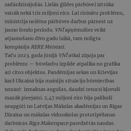
sadārdzinājušās. Lielās ģildes pārbūvei iztrūka
vairāk nekā trīs miljoni eiro. Lai risinātu problēmu,
ministrija nolēma pārbūves darbus pārnest uz
jauno fondu periodu.
VNĪ
apņēmušies veikt
atjaunošanu divu gadu laikā, tam nolīgta
kompānija
RERE Meistari.
Taču 2023. gada jūnijā
VNĪ
atkal ziņoja par
problēmu — būvdarbu izpilde atpalika no grafika
arī citos objektos. Pandēmijas sekas un Krievijas
karš Ukrainā bija mainījis situāciju būvniecības
nozarē: izmaksas augušas, daudzi resursi kļuvuši
mazāk pieejami. 2,47 miljoni eiro bija palikuši
neapgūti no Latvijas Mākslas akadēmijas un Rīgas
Dizaina un mākslas vidusskolas prototipēšanas
darbnīcas
Riga Makerspace
paredzētās naudas.