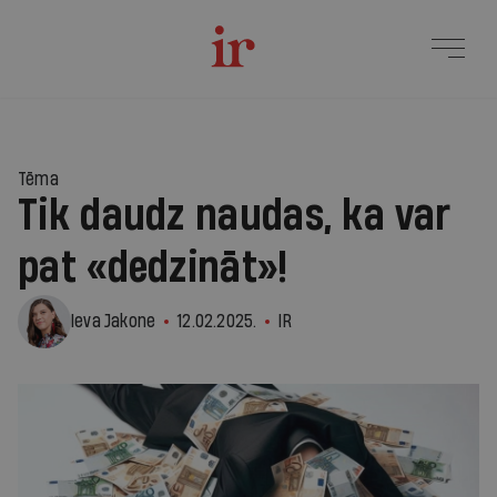
Tēma
Tik daudz naudas, ka var
pat «dedzināt»!
Ieva Jakone
12.02.2025.
IR