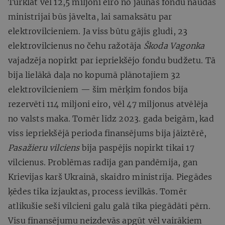
Turklāt vēl 12,5 miljoni eiro no jaunās fondu naudas
ministrijai būs jāvelta, lai samaksātu par
elektrovilcieniem. Ja viss būtu gājis gludi, 23
elektrovilcienus no čehu ražotāja
Škoda Vagonka
vajadzēja nopirkt par iepriekšējo fondu budžetu. Tā
bija lielākā daļa no kopumā plānotajiem 32
elektrovilcieniem — šim mērķim fondos bija
rezervēti 114 miljoni eiro, vēl 47 miljonus atvēlēja
no valsts maka. Tomēr līdz 2023. gada beigām, kad
viss iepriekšējā perioda finansējums bija jāiztērē,
Pasažieru vilciens
bija paspējis nopirkt tikai 17
vilcienus. Problēmas radīja gan pandēmija, gan
Krievijas karš Ukrainā, skaidro ministrija. Piegādes
ķēdes tika izjauktas, process ievilkās. Tomēr
atlikušie seši vilcieni galu galā tika piegādāti pērn.
Visu finansējumu neizdevās apgūt vēl vairākiem