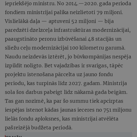
iepriekšējo ministru. No 2014.—2020. gada perioda
fondiem ministrijai palika neizlietoti 79 miljoni.
Vislielākā daļa — aptuveni 52 miljoni — bija
paredzēti dzelzceļa infrastruktūras modernizācijai,
paaugstināto peronu izbūvēšanai 48 stacijās un
sliežu ceļu modernizācijai 100 kilometru garumā.
Naudu neizdevās iztērēt, jo būvkompānijas nespēja
izpildīt nolīgto. Bet vajadzības ir svarīgas, tāpēc
projektu īstenošana pārcelta uz jauno fondu
periodu, kas turpinās līdz 2027. gadam. Ministrija
sola šos darbus pabeigt līdz nākamā gada beigām.
Tas gan nozīmē, ka par šo summu tiek apcirptas
iespējas īstenot kādas jaunas ieceres no 751 miljonu
lielās fondu aploksnes, kas ministrijai atvēlēta
pašreizējā budžeta periodā.