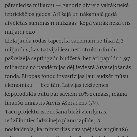
pārsniedza miljardu — gandrīz divreiz vairāk nekā
iepriekšējos gados. Arī šajā un nākamajā gadā
atvēlētās summas ir milzīgas, kopā vairāk nekā trīs
miljardi eiro.
Lielā jauda rodas tāpēc, ka saņemam ne tikai 4,2
miljardus, kas Latvijai iezīmēti struktūrfondu
pašreizējā septiņgadu budžetā, bet arī papildu 1,97
miljardus no pandēmijas dēļ ieviestā Atveseļošanās
fonda. Eiropas fondu investīcijas ļauj audzēt mūsu
ekonomiku — bez tām Latvijas iekšzemes
kopprodukts būtu par saviem 10% zemāks, rēķina
finanšu ministrs Arvils Ašeradens (
JV
).
Taču projektu īstenošana bieži vien ķeras.
Iedziļinoties līdzšinējo plānu izpildē,
Ir
noskaidroja, ka ministrijas nav spējušas apgūt 186