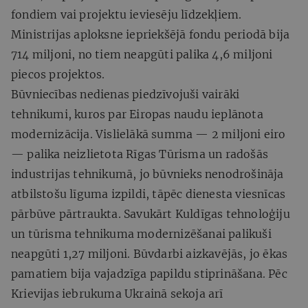
fondiem vai projektu ieviesēju līdzekļiem.
Ministrijas aploksne iepriekšējā fondu periodā bija
714 miljoni, no tiem neapgūti palika 4,6 miljoni
piecos projektos.
Būvniecības nedienas piedzīvojuši vairāki
tehnikumi, kuros par Eiropas naudu ieplānota
modernizācija. Vislielākā summa — 2 miljoni eiro
— palika neizlietota Rīgas Tūrisma un radošās
industrijas tehnikumā, jo būvnieks nenodrošināja
atbilstošu līguma izpildi, tāpēc dienesta viesnīcas
pārbūve pārtraukta. Savukārt Kuldīgas tehnoloģiju
un tūrisma tehnikuma modernizēšanai palikuši
neapgūti 1,27 miljoni. Būvdarbi aizkavējās, jo ēkas
pamatiem bija vajadzīga papildu stiprināšana. Pēc
Krievijas iebrukuma Ukrainā sekoja arī