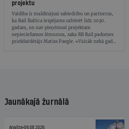
projektu
Valdība ir maldinājusi sabiedrību un partnerus,
ka Rail Baltica iespējams uzbūvēt līdz 2030.
gadam, un nav pieņēmusi projektam
nepieciešamos lēmumus, saka RB Rail padomes
priekšsēdētājs Matīss Paegle. «Vairāk nekā gadu
mēs vienkārši sēžam un gaidām, nevaram
rīkoties»
Jaunākajā žurnālā
Analīze
06.08.2026.