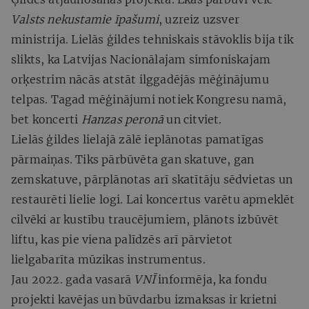
Valsts nekustamie īpašumi
, uzreiz uzsver
ministrija. Lielās ģildes tehniskais stāvoklis bija tik
slikts, ka Latvijas Nacionālajam simfoniskajam
orķestrim nācās atstāt ilggadējās mēģinājumu
telpas. Tagad mēģinājumi notiek Kongresu namā,
bet koncerti
Hanzas peronā
un citviet.
Lielās ģildes lielajā zālē ieplānotas pamatīgas
pārmaiņas. Tiks pārbūvēta gan skatuve, gan
zemskatuve, pārplānotas arī skatītāju sēdvietas un
restaurēti lielie logi. Lai koncertus varētu apmeklēt
cilvēki ar kustību traucējumiem, plānots izbūvēt
liftu, kas pie viena palīdzēs arī pārvietot
lielgabarīta mūzikas instrumentus.
Jau 2022. gada vasarā
VNĪ
informēja, ka fondu
projekti kavējas un būvdarbu izmaksas ir krietni