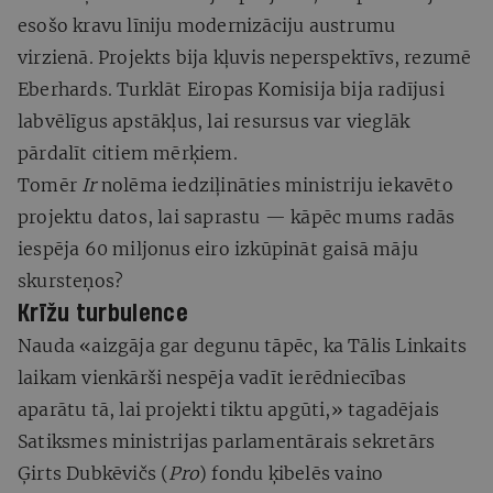
esošo kravu līniju modernizāciju austrumu
virzienā. Projekts bija kļuvis neperspektīvs, rezumē
Eberhards. Turklāt Eiropas Komisija bija radījusi
labvēlīgus apstākļus, lai resursus var vieglāk
pārdalīt citiem mērķiem.
Tomēr
Ir
nolēma iedziļināties ministriju iekavēto
projektu datos, lai saprastu — kāpēc mums radās
iespēja 60 miljonus eiro izkūpināt gaisā māju
skursteņos?
Krīžu turbulence
Nauda «aizgāja gar degunu tāpēc, ka Tālis Linkaits
laikam vienkārši nespēja vadīt ierēdniecības
aparātu tā, lai projekti tiktu apgūti,» tagadējais
Satiksmes ministrijas parlamentārais sekretārs
Ģirts Dubkēvičs (
Pro
) fondu ķibelēs vaino