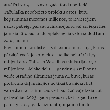
atvēlēti 2014. — 2020. gada fondu periodā.
Taču laikā nepabeigto projektu astes, kuru
kopsummas mērāmas miljonos, to ieviesējiem
nākas pabeigt par savu finansējumu vai arī ieķerties
jaunajā Eiropas fondu aploksnē, ja valdība dod tam
zaļo gaismu.
Kavējumu rekordiste ir Satiksmes ministrija, kuras
pārziņā esošajos projektos palika neiztērēti 79
miljoni eiro. Tai seko Veselības ministrija ar 72
miljoniem. Lielāko daļu — gandrīz 58 miljonus —
veido Stradiņa slimnīcas jaunā A2 būve, kuras
problēmu dēļ mainījies ne tikai būvnieks, bet
vairākkārt arī slimnīcas vadība. Ēkai vajadzēja būt
gatavai jau 2023. gada pavasarī, bet tagad to cer
pabeigt 2027. gadā, izmantojot jauno fondu