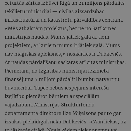
ceturtās kārtas izbūvei Rīgā un 21 miljons pārdalīts
Iekšlietu ministrijai — civilās aizsardzības
infrastruktūrai un katastrofu pārvaldības centram.
«Mēs atbalstām projektus, bet ne no Satiksmes
ministrijas naudas. Mums jātiek galā ar tiem
projektiem, ar kuriem mums ir jātiek galā. Mums
nav maģiskās aploksnes,» noskaities ir Dubkēvičs.
Ar naudas pārdalīšanu saskaras arī citas ministrijas.
Piemēram, no Izglītības ministrijai iezīmētā
finansējuma 7 miljoni pārdalīti bumbu patvertņu
būvniecībai. Tāpēc nebūs iespējams interešu
izglītību piemērot bērniem ar speciālām
vajadzībām. Ministrijas Struktūrfondu
departamenta direktore Ilze Miķelsone par to gan
izsakās pielaidīgāk nekā Dubkēvičs: «Man liekas, uz
to jāskatās citādi. Nevis kādam tiek noņemts vai