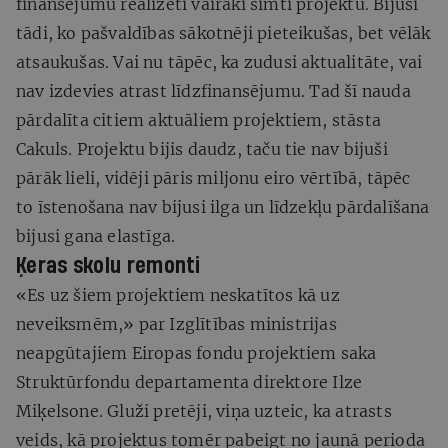
finansējumu realizēti vairāki simti projektu. Bijuši
tādi, ko pašvaldības sākotnēji pieteikušas, bet vēlāk
atsaukušas. Vai nu tāpēc, ka zudusi aktualitāte, vai
nav izdevies atrast līdzfinansējumu. Tad šī nauda
pārdalīta citiem aktuāliem projektiem, stāsta
Cakuls. Projektu bijis daudz, taču tie nav bijuši
pārāk lieli, vidēji pāris miljonu eiro vērtībā, tāpēc
to īstenošana nav bijusi ilga un līdzekļu pārdalīšana
bijusi gana elastīga.
Ķeras skolu remonti
«Es uz šiem projektiem neskatītos kā uz
neveiksmēm,» par Izglītības ministrijas
neapgūtajiem Eiropas fondu projektiem saka
Struktūrfondu departamenta direktore Ilze
Miķelsone. Gluži pretēji, viņa uzteic, ka atrasts
veids, kā projektus tomēr pabeigt no jaunā perioda