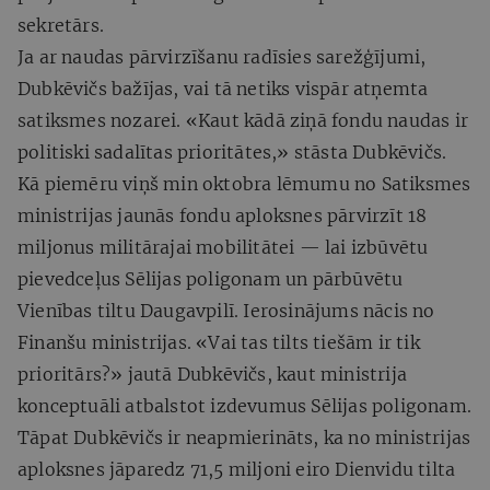
sekretārs.
Ja ar naudas pārvirzīšanu radīsies sarežģījumi,
Dubkēvičs bažījas, vai tā netiks vispār atņemta
satiksmes nozarei. «Kaut kādā ziņā fondu naudas ir
politiski sadalītas prioritātes,» stāsta Dubkēvičs.
Kā piemēru viņš min oktobra lēmumu no Satiksmes
ministrijas jaunās fondu aploksnes pārvirzīt 18
miljonus militārajai mobilitātei — lai izbūvētu
pievedceļus Sēlijas poligonam un pārbūvētu
Vienības tiltu Daugavpilī. Ierosinājums nācis no
Finanšu ministrijas. «Vai tas tilts tiešām ir tik
prioritārs?» jautā Dubkēvičs, kaut ministrija
konceptuāli atbalstot izdevumus Sēlijas poligonam.
Tāpat Dubkēvičs ir neapmierināts, ka no ministrijas
aploksnes jāparedz 71,5 miljoni eiro Dienvidu tilta