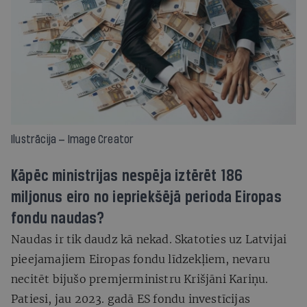
Ilustrācija — Image Creator
Kāpēc ministrijas nespēja iztērēt 186
miljonus eiro no iepriekšējā perioda Eiropas
fondu naudas?
Naudas ir tik daudz kā nekad. Skatoties uz Latvijai
pieejamajiem Eiropas fondu līdzekļiem, nevaru
necitēt bijušo premjerministru Krišjāni Kariņu.
Patiesi, jau 2023. gadā ES fondu investīcijas