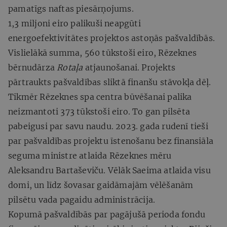
pamatīgs naftas piesārņojums.
1,3 miljoni eiro palikuši neapgūti
energoefektivitātes projektos astoņās pašvaldībās.
Vislielākā summa, 560 tūkstoši eiro, Rēzeknes
bērnudārza
Rotaļa
atjaunošanai. Projekts
pārtraukts pašvaldības sliktā finanšu stāvokļa dēļ.
Tikmēr Rēzeknes spa centra būvēšanai palika
neizmantoti 373 tūkstoši eiro. To gan pilsēta
pabeigusi par savu naudu. 2023. gada rudenī tieši
par pašvaldības projektu īstenošanu bez finansiāla
seguma ministre atlaida Rēzeknes mēru
Aleksandru Bartaševiču. Vēlāk Saeima atlaida visu
domi, un līdz šovasar gaidāmajām vēlēšanām
pilsētu vada pagaidu administrācija.
Kopumā pašvaldībās par pagājušā perioda fondu