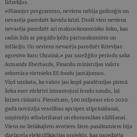
līdzekļus.
«Plānojot programmu, neviens nebija gaišreģis un
nevarēja paredzēt kovida krīzi. Droši vien neviens
nevarēja paredzēt arī makroekonomisko šoku, kas
radās līdz ar piegāžu ķēžu pārtraukumiem un
inflāciju. Un neviens nevarēja paredzēt Krievijas
agresīvo karu Ukrainā,» par sarežģīto periodu saka
Armands Eberhards, Finanšu ministrijas valsts
sekretāra vietnieks ES fondu jautājumos.
Viņš uzskata, ka valsts jau kopš pandēmijas pirmā
šoka esot efektīvi izmantojusi fondu naudu, lai
krīzes risinātu. Piemēram, 500 miljonus eiro 2020.
gadā novirzīja veselības aprūpes stiprināšanai,
uzņēmēju atbalstīšanai un ekonomikas sildīšanai.
Viens no lielākajiem avotiem šiem pasākumiem bija
dzelzceļa elektrifikācijas projekts, kas paredzēja