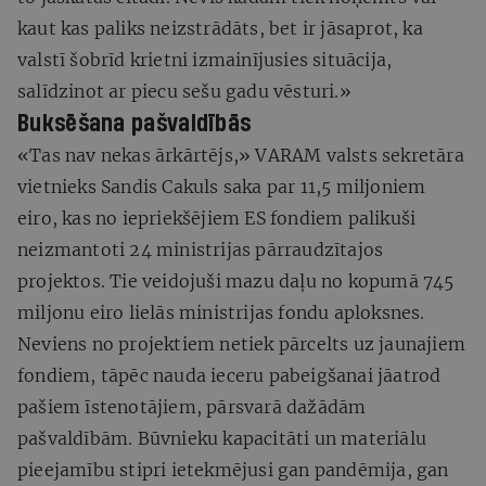
kaut kas paliks neizstrādāts, bet ir jāsaprot, ka
valstī šobrīd krietni izmainījusies situācija,
salīdzinot ar piecu sešu gadu vēsturi.»
Buksēšana pašvaldībās
«Tas nav nekas ārkārtējs,» VARAM valsts sekretāra
vietnieks Sandis Cakuls saka par 11,5 miljoniem
eiro, kas no iepriekšējiem ES fondiem palikuši
neizmantoti 24 ministrijas pārraudzītajos
projektos. Tie veidojuši mazu daļu no kopumā 745
miljonu eiro lielās ministrijas fondu aploksnes.
Neviens no projektiem netiek pārcelts uz jaunajiem
fondiem, tāpēc nauda ieceru pabeigšanai jāatrod
pašiem īstenotājiem, pārsvarā dažādām
pašvaldībām. Būvnieku kapacitāti un materiālu
pieejamību stipri ietekmējusi gan pandēmija, gan