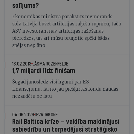
solījuma?
Ekonomikas ministra parakstīts memorands
sola Latvijā būvēt artilērijas raķešu rūpnīcu, taču
ASV investoram nav artilērijas ražošanas
pieredzes, un arī mūsu bruņotie spēki šādas
spējas neplāno
13.02.2013
LĀSMA ROZENFELDE
1,7 miljardi līdz finišam
Šogad jānoslēdz visi līgumi par ES
finansējumu, lai no jau piešķirtās fondu naudas
nezaudētu ne latu
04.06.2026
IEVA JAKONE
Rail Baltica krīze — valdība maldinājusi
sabiedrību un torpedējusi stratēģisko