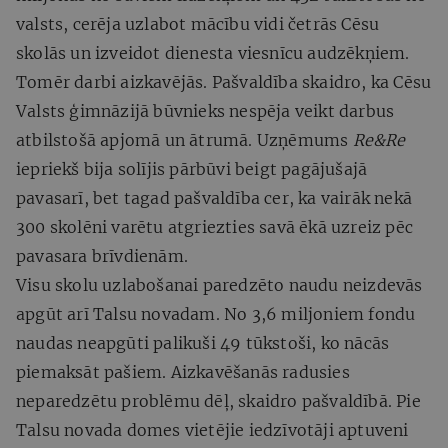
valsts, cerēja uzlabot mācību vidi četrās Cēsu
skolās un izveidot dienesta viesnīcu audzēkņiem.
Tomēr darbi aizkavējās. Pašvaldība skaidro, ka Cēsu
Valsts ģimnāzijā būvnieks nespēja veikt darbus
atbilstošā apjomā un ātrumā. Uzņēmums
Re&Re
iepriekš bija solījis pārbūvi beigt pagājušajā
pavasarī, bet tagad pašvaldība cer, ka vairāk nekā
300 skolēni varētu atgriezties savā ēkā uzreiz pēc
pavasara brīvdienām.
Visu skolu uzlabošanai paredzēto naudu neizdevās
apgūt arī Talsu novadam. No 3,6 miljoniem fondu
naudas neapgūti palikuši 49 tūkstoši, ko nācās
piemaksāt pašiem. Aizkavēšanās radusies
neparedzētu problēmu dēļ, skaidro pašvaldībā. Pie
Talsu novada domes vietējie iedzīvotāji aptuveni