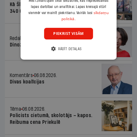
Mēs izmantojam tikai sīkdatnes, kas nepieciešamas
Kā Šlesera partija palika nesodīta par
lapas darbībai un analītikai. Lapas kreisajā stūrī
340 000 vērtu reklāmas kampaņu
sīkdatņu
vienmēr var mainīt piekrišanu. Vairāk lasi
politikā.
PIEKRIST VISĀM
Redaktores sleja
06.08.2026.
Dinozaura triks
RĀDĪT DETAĻAS
Komentārs
06.08.2026.
Divas koalīcijas
Tēma
06.08.2026.
Policists cietumā, skolotājs – kapos.
Reibuma cena Priekulē