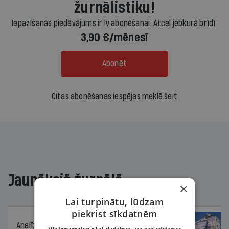
žurnālistiku!
Iepazīšanās piedāvājums ir.lv abonēšanai. Atcel jebkurā brīdī.
3,90 €/mēnesī
Abonēt
Citas abonēšanas iespējas meklē šeit
Jaunākajā žurnālā
×
Lai turpinātu, lūdzam
piekrist sīkdatnēm
Analīze
06.08.2026.