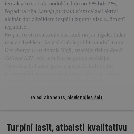
iemaksāto sociālā nodokļa daļu no 6% līdz 5%,
šogad partija
Latvija pirmajā vietā
sākusi aktīvi
aicināt dot cilvēkiem iespēju izņemt visu 2. līmenī
ieguldīto.
Ko par to visu saka cilvēks, kurš nu jau ilgāku laiku
māca cilvēkiem, kā vislabāk ieguldīt naudu? Toms
Kreicbergs (40) dzimis Rīgā, studējis fiziku
Reed
College
ASV, pēc tam četrus gadus strādājis
Volstrītā, bet 2011. gadā atgriezies Latvijā un
pakāpeniski aizvien dziļāk iesaistījies pasākumos,
kas uzlabo dzīvi individuāliem investoriem.
Ja esi abonents,
pievienojies šeit
.
Turpini lasīt, atbalsti kvalitatīvu