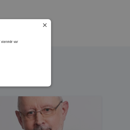
×
ī vienmēr var