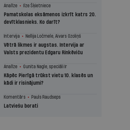
Analīze
Ilze Šķietniece
Pamatskolas eksāmenos izkrīt katrs 20.
devītklasnieks. Ko darīt?
Intervija
Nellija Ločmele, Aivars Ozoliņš
Vētrā likmes ir augstas. Intervija ar
Valsts prezidentu Edgaru Rinkēviču
Analīze
Gunita Nagle, speciāli Ir
Kāpēc Pierīgā trūkst vietu 10. klasēs un
kādi ir risinājumi?
Komentārs
Pauls Raudseps
Latviešu borati