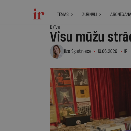
TĒMAS
ŽURNĀLI
ABONĒŠAN
Dzīve
Visu mūžu strā
Ilze Šķietniece
19.06.2026.
IR
1