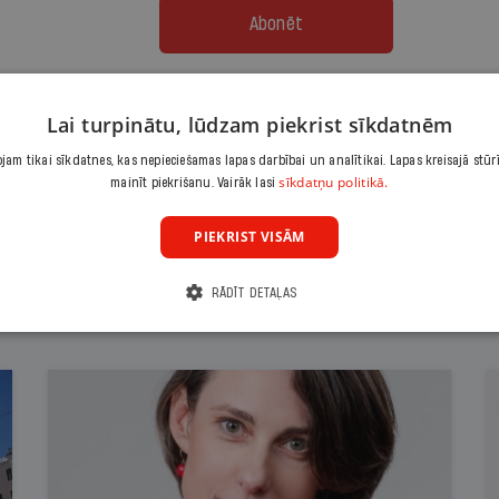
Abonēt
Citas abonēšanas iespējas meklē šeit
Lai turpinātu, lūdzam piekrist sīkdatnēm
am tikai sīkdatnes, kas nepieciešamas lapas darbībai un analītikai. Lapas kreisajā stūr
sīkdatņu politikā.
mainīt piekrišanu. Vairāk lasi
PIEKRIST VISĀM
RĀDĪT DETAĻAS