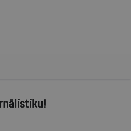
rnālistiku!
.