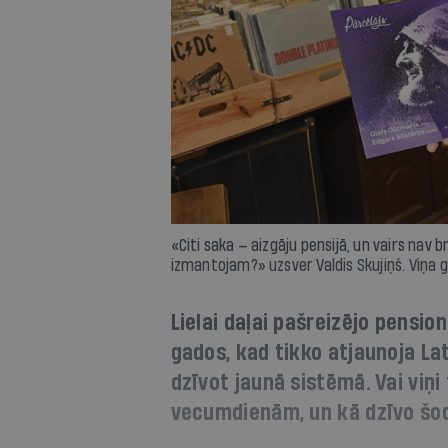
«Citi saka — aizgāju pensijā, un vairs nav 
izmantojam?» uzsver Valdis Skujiņš. Viņa g
Lielai daļai pašreizējo pensio
gados, kad tikko atjaunoja La
dzīvot jaunā sistēmā. Vai viņi 
vecumdienām, un kā dzīvo šo