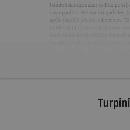
Jaunībā daudzi saka: es līdz pens
nav apsolīta. Bet var arī gadīties,
spēle jāspēlē pēc noteikumiem. Tā
Valdis Skujiņš. Mēs satiekamies m
plašu kolekcionārs Raitis Pavlovičs
baudīt mūziku un satikties ar dom
vajag aizstājēju, labprāt stājas v
Turpini