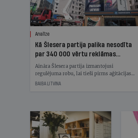
Analīze
Kā Šlesera partija palika nesodīta
par 340 000 vērtu reklāmas
kampaņu
Aināra Šlesera partija izmantojusi
regulējuma robu, lai tieši pirms aģitācijas
starta izreklamētos par summu, kas
BAIBA LITVINA
pārsniedz trešdaļu no likumīgi atļautajiem
kampaņas tēriņiem. KNAB pārkāpumus
nekonstatē