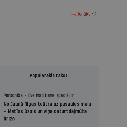
Ienākt
Populārākie raksti
Personība
Evelīna Stiene, speciāli Ir
No Jaunā Rīgas teātra uz pasaules malu
– Matīss Ozols un viņa ceturtdaļmūža
krīze