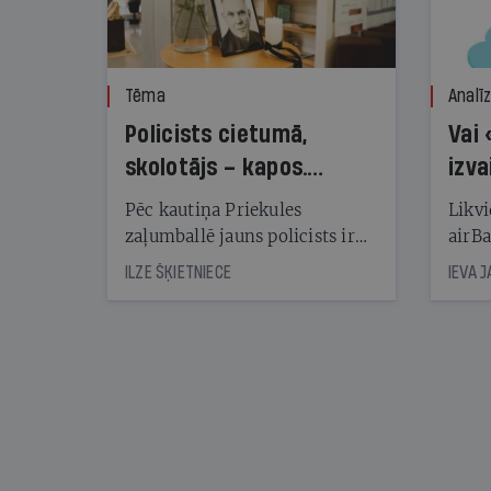
Tēma
Analī
Policists cietumā,
Vai 
skolotājs – kapos.
izva
Reibuma cena Priekulē
Pēc kautiņa Priekules
Likvi
zaļumballē jauns policists ir
airBa
nonācis cietumā, bet
oblig
ILZE ŠĶIETNIECE
IEVA 
cienījams pedagogs — kapos.
šone
Tik traģiska ir izrādījusies
lemša
divu promiļu reibuma cena
draud
sama
kas j
pirm
augus