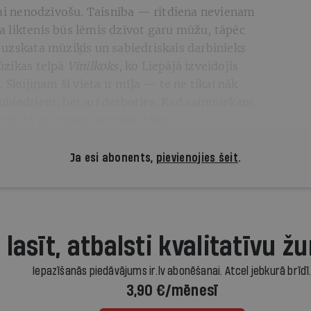
ijai nenodzīvošu. Taisnība — rītdiena nevienam
 ka liktenis būs lēmis dzīvot garu mūžu, tāpēc
 uzskata mūziķis un sabiedriskais darbinieks
ūzikas telpā
Vinilkoks
, ko Liepājā izveidojis
. Skujiņam šī vieta ir mīļa — te ne tikai nāk
ubiedriem, bet arī darboties. Kad saimniekam
iņa vietā un uzņem apmeklētājus.
Ja esi abonents,
pievienojies šeit
.
 lasīt, atbalsti kvalitatīvu žu
Iepazīšanās piedāvājums ir.lv abonēšanai. Atcel jebkurā brīdī
3,90 €/mēnesī