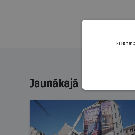
Mēs izmantoj
Jaunākajā žurnālā