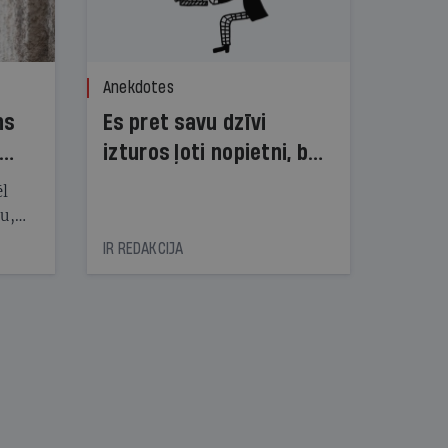
Anekdotes
ns
Es pret savu dzīvi
izturos ļoti nopietni, bet
dzīve pret mani — ne!
ēl
ju,
icas
IR REDAKCIJA
tītāju
tēm
nāt
kad
v