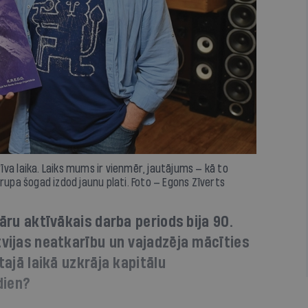
brīva laika. Laiks mums ir vienmēr, jautājums — kā to
rupa šogad izdod jaunu plati. Foto — Egons Zīverts
nāru aktīvākais darba periods bija 90.
tvijas neatkarību un vajadzēja mācīties
tajā laikā uzkrāja kapitālu
dien?