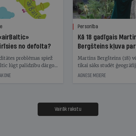
ze
Personība
«airBaltic»
Kā 18 gadīgais Marti
irīsies no defolta?
Bergšteins kļuva par
laika ziņu seju?
ditātes problēmas spiež
Martins Bergšteins (18) v
ltic lūgt palīdzību dārgo
tikai sāks studēt ģeogrāfi
āciju turētājiem, taču
bet viņa sacītajam jau uzt
JAKONE
AGNESE MEIERE
dēļ nebija kvoruma
tūkstošiem laika ziņu ska
nai. Vai lidsabiedrībai
Latvijā. Aiz dažām minū
 defolts, ja tā nespēs
televīzijas ēterā ir 11 gadi
ksāt augstos procentus,
uzcītīga darba, mammas
āpārskaita jau trīs dienas
atbalsts un drosme turpi
Vairāk rakstu
s nākamās sapulces
meteovērojumus arī tad, 
ta vidū?
šķiet, ka tie nevienam na
vajadzīgi