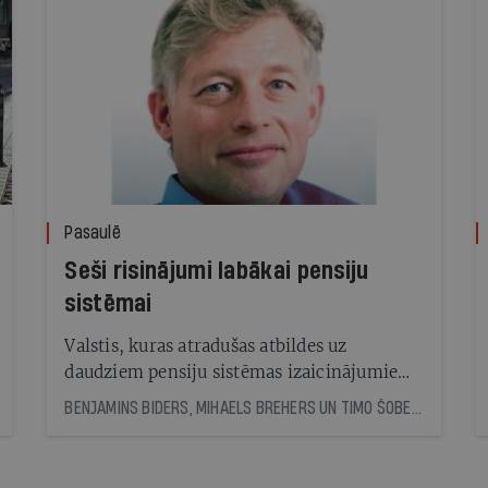
Pasaulē
Seši risinājumi labākai pensiju
sistēmai
Valstis, kuras atradušas atbildes uz
daudziem pensiju sistēmas izaicinājumiem,
un kā to radītie risinājumi var kalpot par
BENJAMINS BIDERS, MIHAELS BREHERS UN TIMO ŠOBERS, © DER SPIEGEL
piemēru citiem