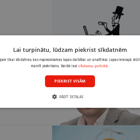
Lai turpinātu, lūdzam piekrist sīkdatnēm
am tikai sīkdatnes, kas nepieciešamas lapas darbībai un analītikai. Lapas kreisajā stūr
sīkdatņu politikā.
mainīt piekrišanu. Vairāk lasi
IJAS BANKAS EKONOMISTS
tu Latvijas
PIEKRIST VISĀM
i nevajadzētu
RĀDĪT DETAĻAS