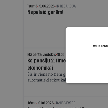
Īsumā
19.06.2026.
IR REDAKCIJA
Nepalaid garām!
Mēs izmantoj
Eksperta viedoklis
19.06.2026.
OĻEGS TKAČEVS, LATV
Ko pensiju 2. līmeņa reforma nozīmē
ekonomikai
Šis ir viens no tiem gadījumiem, kad Latvija
automātiski sekot kaimiņvalstu piemēram
Tēma
19.06.2026.
JĀNIS VĒVERS