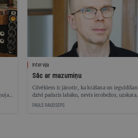
Intervija
Sāc ar mazumiņu
Cilvēkiem ir jānotic, ka krāšana un ieguldīšan
noja
dzīvi padarīs labāku, nevis ierobežos, uzskata
īvot
investīciju eksperts Toms Kreicbergs
PAULS RAUDSEPS
itālu