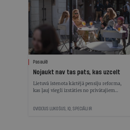
Pasaulē
Nojaukt nav tas pats, kas uzcelt
Lietuvā īstenota kārtējā pensiju reforma,
kas ļauj viegli izstāties no privātajiem
pensiju fondiem. Pie kā tas ir novedis?
OVIDIJUS LUKOŠUS, IQ, SPECIĀLI IR