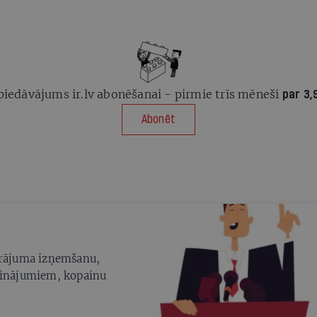
piedāvājums ir.lv abonēšanai - pirmie trīs mēneši
par 3,
Abonēt
zkrājuma izņemšanu,
ārinājumiem, kopainu