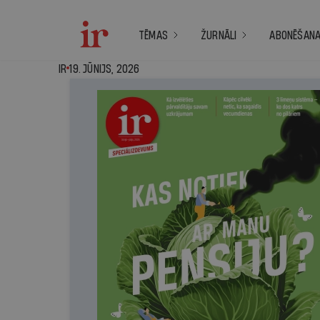
TĒMAS
ŽURNĀLI
ABONĒŠAN
IR - 19. jūnijs, 2026
IR
19. JŪNIJS, 2026