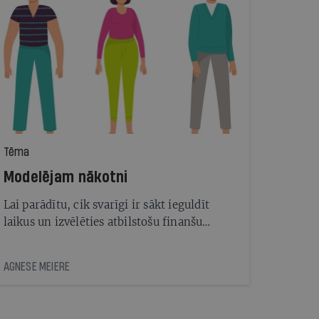
Tēma
Modelējam nākotni
Lai parādītu, cik svarīgi ir sākt ieguldīt
laikus un izvēlēties atbilstošu finanšu
plānu, analizējam trīs cilvēku uzkrājumus
pensiju 2. līmenī un rēķinām, ciktāl tie var
AGNESE MEIERE
izaugt līdz prognozētajam pensijas
vecumam