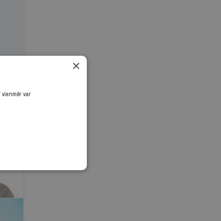
×
ī vienmēr var