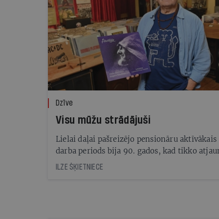
Dzīve
Visu mūžu strādājuši
Lielai daļai pašreizējo pensionāru aktīvākais
darba periods bija 90. gados, kad tikko atjau
Latvijas neatkarību un vajadzēja mācīties dz
ILZE ŠĶIETNIECE
jaunā sistēmā. Vai viņi tajā laikā uzkrāja kap
vecumdienām, un kā dzīvo šodien?