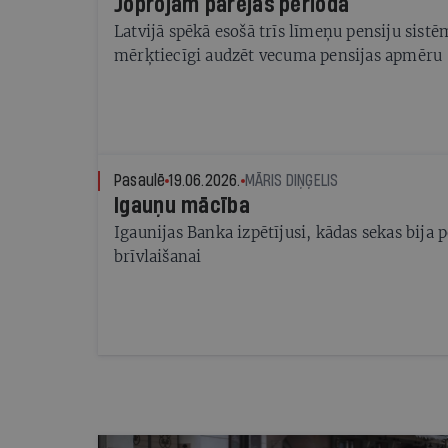
Joprojām pārejas periodā
Latvijā spēkā esošā trīs līmeņu pensiju sistē
mērķtiecīgi audzēt vecuma pensijas apmēru
Pasaulē
19.06.2026.
MĀRIS DIŅĢELIS
Igauņu mācība
Igaunijas Banka izpētījusi, kādas sekas bija 
brīvlaišanai