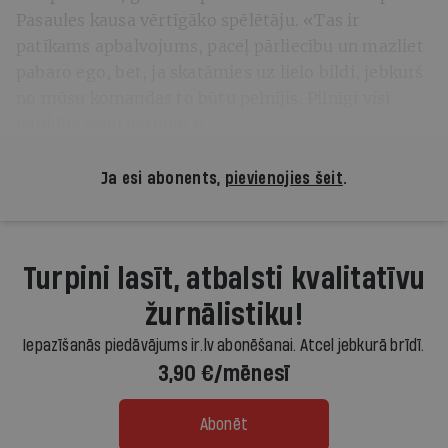
Pasaules kausa vērtīgāko spēlētāju. «Tas ir
patīkams apbalvojums, paceļ pārliecību un mazliet
pabaro ego, bet, ja skatāmies uz lielo bildi, jebkurš
no mūsu komandas to būtu pelnījis. Pilnīgi visi
izpildīja savu darbiņu.»
Ja esi abonents,
pievienojies šeit
.
Turpini lasīt, atbalsti kvalitatīvu
žurnālistiku!
Iepazīšanās piedāvājums ir.lv abonēšanai. Atcel jebkurā brīdī.
3,90 €/mēnesī
Abonēt