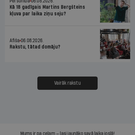
Personība
06.08.2026.
Kā 18 gadīgais Martins Bergšteins
kļuva par laika ziņu seju?
Afiša
06.08.2026.
Rakstu, tātad domāju?
Vairāk rakstu
Mums ir pa ceļam — lasi jaunāko savā laika joslā!