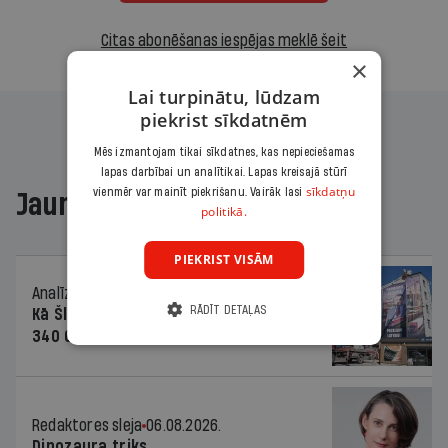
Citas abonēšanas iespējas meklē šeit
×
Lai turpinātu, lūdzam
piekrist sīkdatnēm
Mēs izmantojam tikai sīkdatnes, kas nepieciešamas
lapas darbībai un analītikai. Lapas kreisajā stūrī
sīkdatņu
vienmēr var mainīt piekrišanu. Vairāk lasi
Jaunākajā žurnālā
politikā.
PIEKRIST VISĀM
Analīze
06.08.2026.
RĀDĪT DETAĻAS
Kā Šlesera partija palika nesodīta par
340 000 vērtu reklāmas kampaņu
Redaktores sleja
06.08.2026.
Dinozaura triks