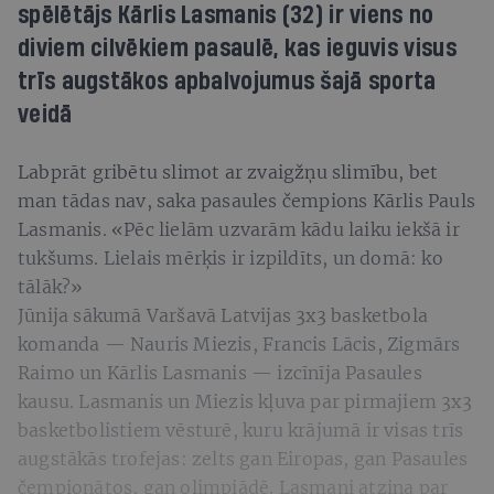
spēlētājs Kārlis Lasmanis (32) ir viens no
diviem cilvēkiem pasaulē, kas ieguvis visus
trīs augstākos apbalvojumus šajā sporta
veidā
Labprāt gribētu slimot ar zvaigžņu slimību, bet
man tādas nav, saka pasaules čempions Kārlis Pauls
Lasmanis. «Pēc lielām uzvarām kādu laiku iekšā ir
tukšums. Lielais mērķis ir izpildīts, un domā: ko
tālāk?»
Jūnija sākumā Varšavā Latvijas 3x3 basketbola
komanda — Nauris Miezis, Francis Lācis, Zigmārs
Raimo un Kārlis Lasmanis — izcīnīja Pasaules
kausu. Lasmanis un Miezis kļuva par pirmajiem 3x3
basketbolistiem vēsturē, kuru krājumā ir visas trīs
augstākās trofejas: zelts gan Eiropas, gan Pasaules
čempionātos, gan olimpiādē. Lasmani atzina par