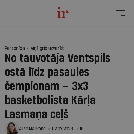
3
Personība
Viņš grib uzvarēt
No tauvotāja Ventspils
ostā līdz pasaules
čempionam – 3x3
basketbolista Kārļa
Lasmaņa ceļš
Alise Markāne
02.07.2026.
IR