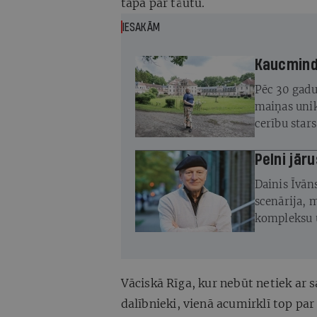
tapa par tautu.
IESAKĀM
Kaucminde
Pēc 30 gadu
maiņas unik
cerību star
atjaunot
Pelni jāru
Dainis Īvāns
scenārija, 
kompleksu u
vietā
Vāciskā Rīga, kur nebūt netiek ar
dalībnieki, vienā acumirklī top par