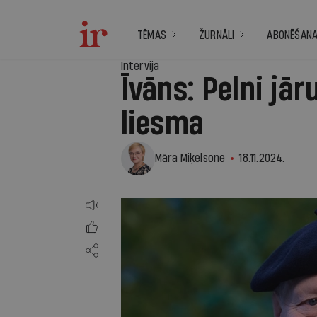
TĒMAS
ŽURNĀLI
ABONĒŠAN
Intervija
Īvāns: Pelni jār
liesma
Māra Miķelsone
18.11.2024.