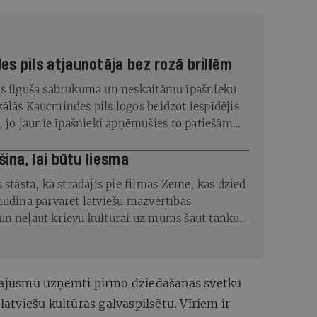
s pils atjaunotāja bez rozā brillēm
s ilguša sabrukuma un neskaitāmu īpašnieku
ālās Kaucmindes pils logos beidzot iespīdējis
s, jo jaunie īpašnieki apņēmušies to patiešām
šina, lai būtu liesma
 stāsta, kā strādājis pie filmas Zeme, kas dzied
mudina pārvarēt latviešu mazvērtības
n neļaut krievu kultūrai uz mums šaut tanku
 sajūsmu uzņemti pirmo dziedāšanas svētku
 latviešu kultūras galvaspilsētu. Vīriem ir