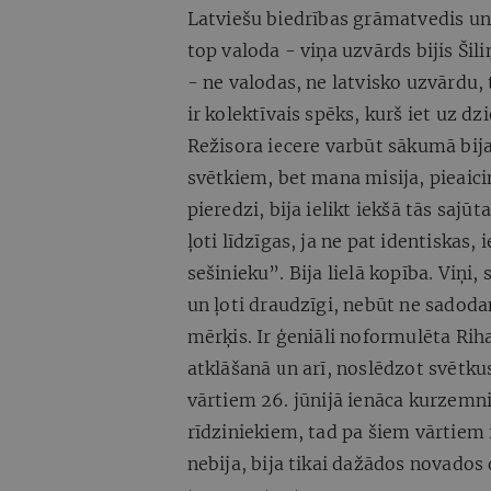
Latviešu biedrības grāmatvedis un 
top valoda - viņa uzvārds bijis Šiliņ
- ne valodas, ne latvisko uzvārdu, 
ir kolektīvais spēks, kurš iet uz d
Režisora iecere varbūt sākumā bija
svētkiem, bet mana misija, pieaici
pieredzi, bija ielikt iekšā tās sajū
ļoti līdzīgas, ja ne pat identiskas
sešinieku”. Bija lielā kopība. Viņi,
un ļoti draudzīgi, nebūt ne sadodam
mērķis. Ir ģeniāli noformulēta R
atklāšanā un arī, noslēdzot svētkus
vārtiem 26. jūnijā ienāca kurzemni
rīdziniekiem, tad pa šiem vārtiem i
nebija, bija tikai dažādos novados d