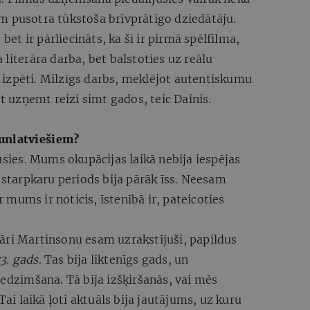
m pusotra tūkstoša brīvprātīgo dziedātāju.
 bet ir pārliecināts, ka šī ir pirmā spēlfilma,
literāra darba, bet balstoties uz reālu
izpēti. Milzīgs darbs, meklējot autentiskumu
ot uzņemt reizi simt gados, teic Dainis.
aunlatviešiem?
usies. Mums okupācijas laikā nebija iespējas
s starpkaru periods bija pārāk īss. Neesam
ar mums ir noticis, īstenībā ir, pateicoties
āri Martinsonu esam uzrakstījuši, papildus
3. gads
. Tas bija liktenīgs gads, un
iedzimšana. Tā bija izšķiršanās, vai mēs
Tai laikā ļoti aktuāls bija jautājums, uz kuru