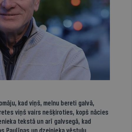
omāju, kad viņš, melnu bereti galvā,
eretes viņš vairs nešķiroties, kopš nācies
enieka tekstā un arī galvsegā, kad
s Paulīnas un dzejnieka vēstuļu