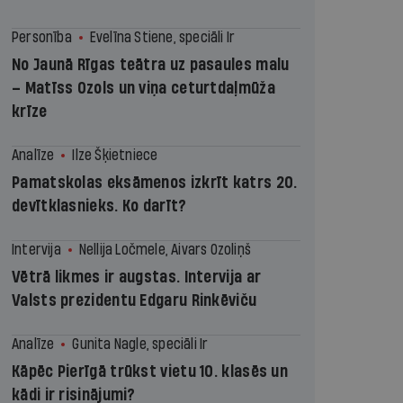
Personība
Evelīna Stiene, speciāli Ir
No Jaunā Rīgas teātra uz pasaules malu
– Matīss Ozols un viņa ceturtdaļmūža
krīze
Analīze
Ilze Šķietniece
Pamatskolas eksāmenos izkrīt katrs 20.
devītklasnieks. Ko darīt?
Intervija
Nellija Ločmele, Aivars Ozoliņš
Vētrā likmes ir augstas. Intervija ar
Valsts prezidentu Edgaru Rinkēviču
Analīze
Gunita Nagle, speciāli Ir
Kāpēc Pierīgā trūkst vietu 10. klasēs un
kādi ir risinājumi?