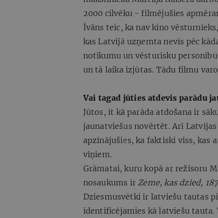
2000 cilvēku - filmējušies apmēra
Īvāns teic, ka nav kino vēsturnieks,
kas Latvijā uzņemta nevis pēc kāda 
notikumu un vēsturisku personību 
un tā laika izjūtas. Tādu filmu var
Vai tagad jūties atdevis parādu j
Jūtos, it kā parāda atdošana ir sāk
jaunatviešus novērtēt. Arī Latvija
apzinājušies, ka faktiski viss, kas 
viņiem.
Grāmatai, kuru kopā ar režisoru M
nosaukums ir
Zeme, kas dzied, 187
Dziesmusvētki ir latviešu tautas p
identificējamies kā latviešu tauta. 