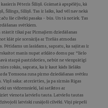
kasieris Pēteris Šiliņš. Grāmatā apspēlēju, kā
š, Šilings, Siliņš. Tas ir laiks, kad vēl nav nekā
taču šie cilvēki pasaka - būs. Un tā notiek. Tas
ziedāšanas svētkiem.
 stāstīt tikai par Pirmajiem dziedāšanas
not klāt pie scenārija ar Trešās atmodas
tas. Pētīdams un lasīdams, sapratu, ka sajūtas ir
, ieskaitot manis nupat atklāto domu par “lielo
 savā starpā pastrīdoties, nebūt ne vienprātīgi
ies rokās, saprata, ka ir kaut kāds lielāks
iharda Tomsona runa pirmo dziedāšanas svētku
. Viņš saka: atcerieties, ja pa sirmās Rīgas
eki un vidzemnieki, lai satiktos ar
ziet vienota latviešu tauta. Latviešu tautas
zīvojoši latviski runājoši cilvēki. Viņi piepeši