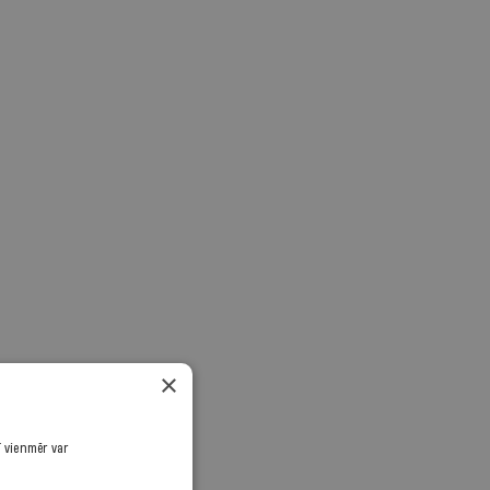
×
ī vienmēr var