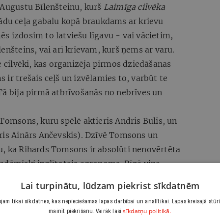
 Augustu Bīlenšteinu, kurš
Laimīga cilvēka
kādu ceļa gabalu kopā braukdams ar krievu
s izdosim to latviešu līgavu - vai vācietim,
enšteins, vai arī krievam, kurš ņems ar varu.
e cilvēki, kas organizēja pirmos dziedāšanas
 ir trešais ceļš un izvēlamies to, varbūt te
Tā bija pirmā atbrīvošanās no nebrīves un
 Tomsons, kuru spēlē aktieris Andris Bulis, un
ris Ainārs Ančevskis). Dzīvē Tomsons un
u, ka Rihards Tomsons ir absolūti nenovērtēta
adēmiski izglītotais agronoms. Rīgā viņa
ona ieliņa. Reiz Aizkrauklē, pilsētā, kura ilgu
Lai turpinātu, lūdzam piekrist sīkdatnēm
ieminekli un saucās par Stučku, teicu, ka te
am tikai sīkdatnes, kas nepieciešamas lapas darbībai un analītikai. Lapas kreisajā stūr
am, jo viņš nācis no turienes. Bez viņa
sīkdatņu politikā.
mainīt piekrišanu. Vairāk lasi