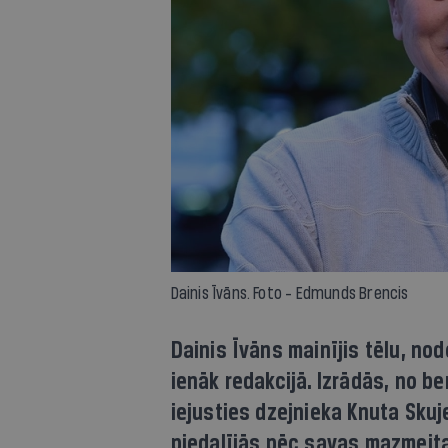
Dainis Īvāns. Foto - Edmunds Brencis
Dainis Īvāns mainījis tēlu, nod
ienāk redakcijā. Izrādās, no b
iejusties dzejnieka Knuta Skuj
piedalījās pēc savas mazmeita