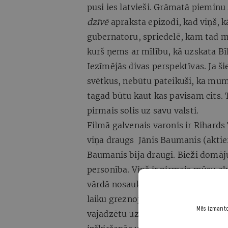
pusi ies latvieši. Grāmatā pieminu
dzīvē
apraksta epizodi, kad viņš, 
gubernatoru, spriedelē, kam tad mē
kurš ņems ar mīlību, kā uzskata Bīl
Iezīmējās divas perspektīvas. Ja ši
svētkus, nebūtu pateikuši, ka mums
tagad būtu kaut kas pavisam cits. 
pirmais solis uz savu valsti.
Filmā galvenais varonis ir Rihards
viņa draugs Jānis Baumanis (aktie
Baumanis bija draugi. Bieži domāj
personība. Viņš ir pirmais mūsu ak
vārdā nosaukta maziņa, necila Toms
laiku greznojās ar Pētera Stučkas p
Mēs izmantoj
vajadzētu uzcelt pieminekli Tomson