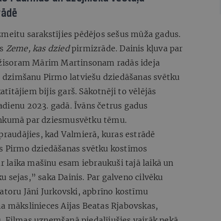
rādē
zmeitu sarakstījies pēdējos sešus mūža gadus.
as
Zeme, kas dzied
pirmizrāde. Dainis kļuva par
režisoram Mārim Martinsonam radās ideja
as dzimšanu Pirmo latviešu dziedāšanas svētku
katītājiem bijis garš. Sākotnēji to vēlējās
adienu 2023. gadā. Īvāns četrus gadus
lenkumā par dziesmusvētku tēmu.
apraudājies, kad Valmierā, kuras estrādē
is Pirmo dziedāšanas svētku kostīmos
ar laika mašīnu esam iebraukuši tajā laikā un
 sejas,” saka Dainis. Par galveno cilvēku
ratoru Jāni Jurkovski, apbrīno kostīmu
ma mākslinieces Aijas Beatas Rjabovskas,
. Filmas uzņemšanā piedalījušies vairāk nekā