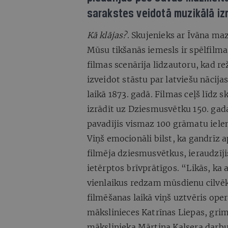
sarakstes veidotā muzikālā iz
Kā klājas?
. Skujenieks ar Īvāna ma
Mūsu tikšanās iemesls ir spēlfilm
filmas scenārija līdzautoru, kad 
izveidot stāstu par latviešu nācij
laikā 1873. gadā. Filmas ceļš līdz s
izrādīt uz Dziesmusvētku 150. gad
pavadījis vismaz 100 grāmatu ie
Viņš emocionāli bilst, ka gandrīz 
filmēja dziesmusvētkus, ieraudzīj
ietērptos brīvprātīgos. “Likās, ka 
vienlaikus redzam mūsdienu cilvēku
filmēšanas laikā viņš uztvēris ope
mākslinieces Katrīnas Liepas, gri
mākslinieka Mārtiņa Kalsera darbu