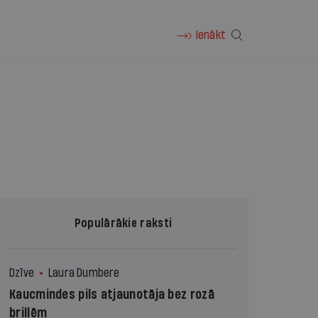
Ienākt
Populārākie raksti
Dzīve
Laura Dumbere
Kaucmindes pils atjaunotāja bez rozā
brillēm