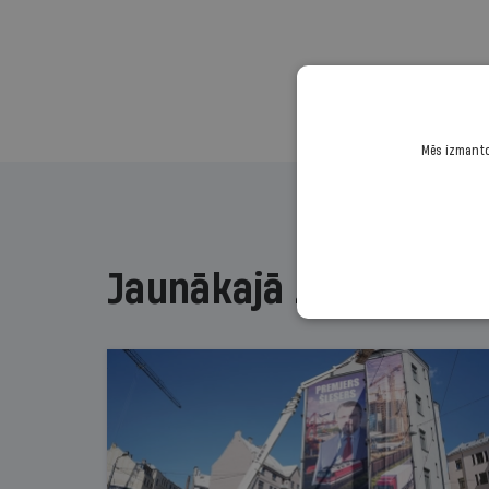
Mēs izmantoj
Jaunākajā žurnālā