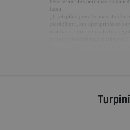
lietā iesaistītās personas noklaus
farsu.
„Ir jāizpilda pierādīšanas standart
pierādījumi, kas apstiprinās šo sa
kratīšanu, kuru rezultātā tika ieg
un tas ir pierādīšanas jautājums. U
apstiprina kādus sarunu, tad tā ir
Turpini