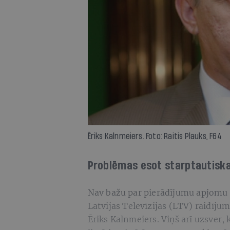
Ēriks Kalnmeiers. Foto: Raitis Plauks, F64
Problēmas esot starptautiska
Nav bažu par pierādījumu apjomu un
Latvijas Televīzijas (LTV) raidīj
Ēriks Kalnmeiers. Viņš arī uzsver,