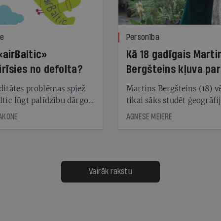
ze
Personība
«airBaltic»
Kā 18 gadīgais Marti
irīsies no defolta?
Bergšteins kļuva par
laika ziņu seju?
ditātes problēmas spiež
Martins Bergšteins (18) v
ltic lūgt palīdzību dārgo
tikai sāks studēt ģeogrāfi
āciju turētājiem, taču
bet viņa sacītajam jau uzt
JAKONE
AGNESE MEIERE
dēļ nebija kvoruma
tūkstošiem laika ziņu ska
nai. Vai lidsabiedrībai
Latvijā. Aiz dažām minū
 defolts, ja tā nespēs
televīzijas ēterā ir 11 gadi
ksāt augstos procentus,
uzcītīga darba, mammas
āpārskaita jau trīs dienas
atbalsts un drosme turpi
Vairāk rakstu
s nākamās sapulces
meteovērojumus arī tad, 
ta vidū?
šķiet, ka tie nevienam na
vajadzīgi