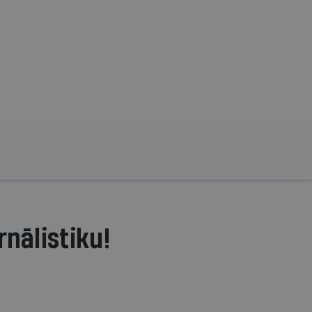
rnālistiku!
.