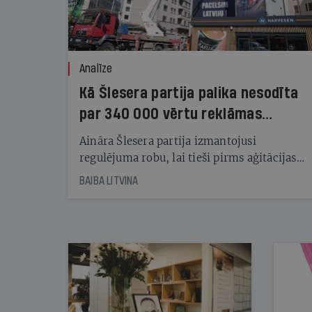
Analīze
Kā Šlesera partija palika nesodīta
par 340 000 vērtu reklāmas
kampaņu
Aināra Šlesera partija izmantojusi
regulējuma robu, lai tieši pirms aģitācijas
starta izreklamētos par summu, kas
BAIBA LITVINA
pārsniedz trešdaļu no likumīgi atļautajiem
kampaņas tēriņiem. KNAB pārkāpumus
nekonstatē