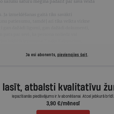
īto sarunu saturu mēģina padarīt par sava veida
s. Ja izmeklēšanas gaitā tiks savākti
runu patiesumu, tamdēļ arī tika veikta virkne
ūti gan dažādi līgumi, gan dažādi dokumenti,
n pats par sevi, ka persona noliedz vai
 viņu iekšējā izpausme," saka Kalnmeiers.
Ja esi abonents,
pievienojies šeit
.
 lasīt, atbalsti kvalitatīvu žu
Iepazīšanās piedāvājums ir.lv abonēšanai. Atcel jebkurā brīdī
3,90 €/mēnesī