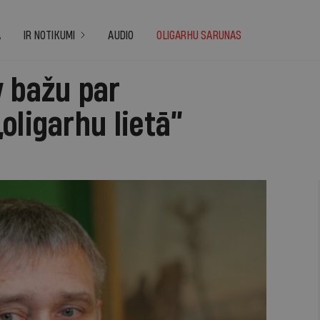
A
IR NOTIKUMI
AUDIO
OLIGARHU SARUNAS
v bažu par
oligarhu lietā”