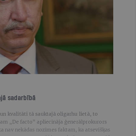
jā sadarbībā
 kvalitāti tā sauktajā oligarhu lietā, to
umam „De facto" apliecināja ģenerālprokurors
 ka nav nekādas nozīmes faktam, ka atsevišķas