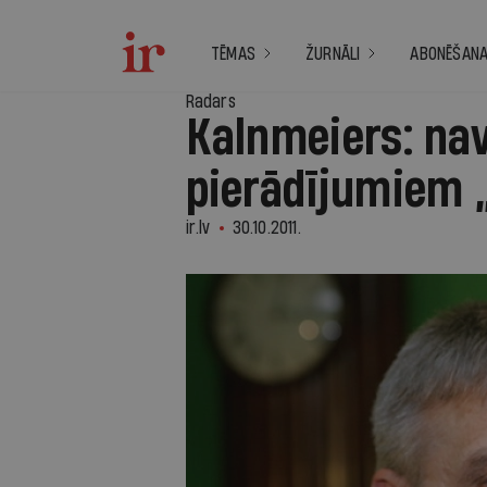
TĒMAS
ŽURNĀLI
ABONĒŠAN
Radars
Kalnmeiers: na
pierādījumiem „
ir.lv
30.10.2011.