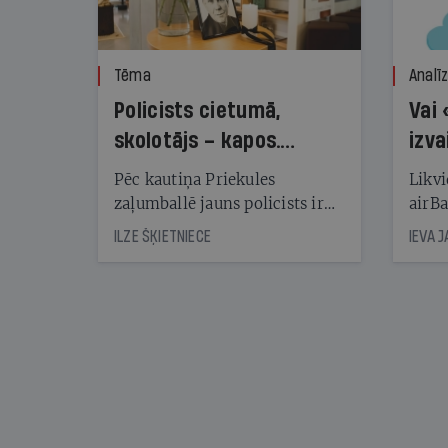
Tēma
Analī
Policists cietumā,
Vai 
skolotājs – kapos.
izva
Reibuma cena Priekulē
Pēc kautiņa Priekules
Likvi
zaļumballē jauns policists ir
airBa
nonācis cietumā, bet
oblig
ILZE ŠĶIETNIECE
IEVA 
cienījams pedagogs — kapos.
šone
Tik traģiska ir izrādījusies
lemša
divu promiļu reibuma cena
draud
sama
kas j
pirm
augus