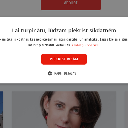
Abonēt
Citas abonēšanas iespējas meklē šeit
Lai turpinātu, lūdzam piekrist sīkdatnēm
am tikai sīkdatnes, kas nepieciešamas lapas darbībai un analītikai. Lapas kreisajā stūr
sīkdatņu politikā.
mainīt piekrišanu. Vairāk lasi
PIEKRIST VISĀM
RĀDĪT DETAĻAS