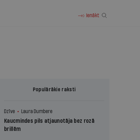
Ienākt
Populārākie raksti
Dzīve
Laura Dumbere
Kaucmindes pils atjaunotāja bez rozā
brillēm