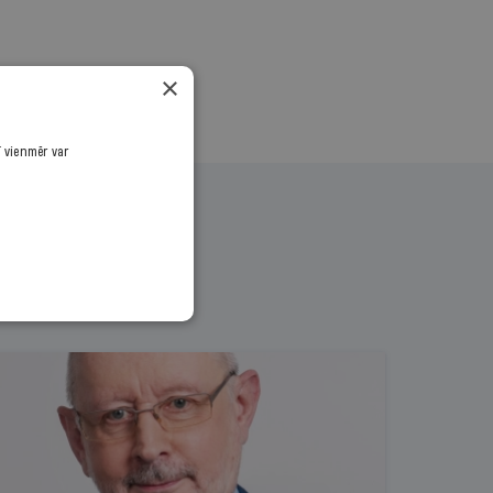
×
ī vienmēr var