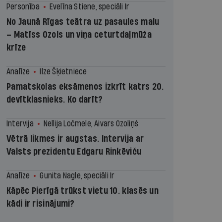
Personība
Evelīna Stiene, speciāli Ir
No Jaunā Rīgas teātra uz pasaules malu
– Matīss Ozols un viņa ceturtdaļmūža
krīze
Analīze
Ilze Šķietniece
Pamatskolas eksāmenos izkrīt katrs 20.
devītklasnieks. Ko darīt?
Intervija
Nellija Ločmele, Aivars Ozoliņš
Vētrā likmes ir augstas. Intervija ar
Valsts prezidentu Edgaru Rinkēviču
Analīze
Gunita Nagle, speciāli Ir
Kāpēc Pierīgā trūkst vietu 10. klasēs un
kādi ir risinājumi?