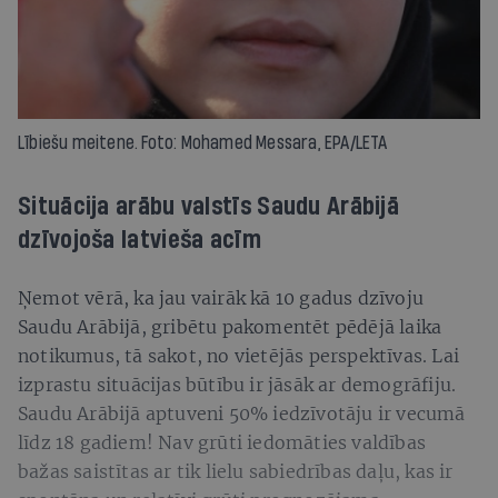
Lībiešu meitene. Foto: Mohamed Messara, EPA/LETA
Situācija arābu valstīs Saudu Arābijā
dzīvojoša latvieša acīm
Ņemot vērā, ka jau vairāk kā 10 gadus dzīvoju
Saudu Arābijā, gribētu pakomentēt pēdējā laika
notikumus, tā sakot, no vietējās perspektīvas. Lai
izprastu situācijas būtību ir jāsāk ar demogrāfiju.
Saudu Arābijā aptuveni 50% iedzīvotāju ir vecumā
līdz 18 gadiem! Nav grūti iedomāties valdības
bažas saistītas ar tik lielu sabiedrības daļu, kas ir