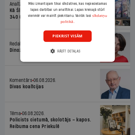
Analīze
06.08.2026.
Mēs izmantojam tikai sīkdatnes, kas nepieciešamas
Kā Šlesera partija palika nesodīta par
lapas darbībai un analītikai. Lapas kreisajā stūrī
sīkdatņu
vienmēr var mainīt piekrišanu. Vairāk lasi
340 000 vērtu reklāmas kampaņu
politikā.
PIEKRIST VISĀM
Redaktores sleja
06.08.2026.
Dinozaura triks
RĀDĪT DETAĻAS
Komentārs
06.08.2026.
Divas koalīcijas
Tēma
06.08.2026.
Policists cietumā, skolotājs – kapos.
Reibuma cena Priekulē