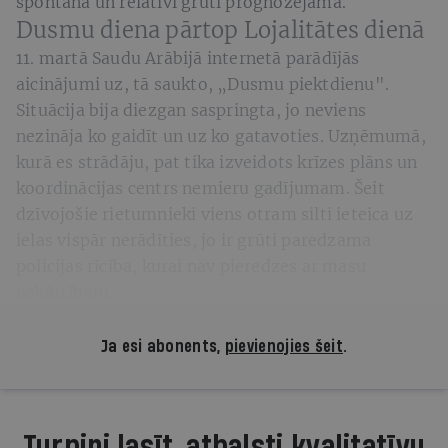
spontāna un relatīvi grūti prognozējama.
Dusmu diena pārtop Lojalitātes dienā
11. martā Saudu Arābijā internetā parādījās
aicinājumi uz, tā saukto, „Dusmu piektdienu".
Situācija bija diezgan saspringta, jo neviens
nezināja ko gaidīt un uz ko gatavoties. Uzņēmumā,
kurā es strādāju, pat tika izveidots krīzes plāns un
koordinācijas centrs nemieru gadījumam. Šeit
dzīvojošie rietumnieki viens otram silti ieteica uz
ielas vispār nerādīties, jo ir grūti paredzama
policijas rīcība, kurai nav pieredzes ar masu
nekārtībām.
Ja esi abonents,
pievienojies šeit
.
Turpini lasīt, atbalsti kvalitatīvu