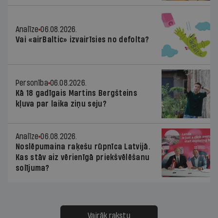
Analīze
06.08.2026.
Vai «airBaltic» izvairīsies no defolta?
Personība
06.08.2026.
Kā 18 gadīgais Martins Bergšteins
kļuva par laika ziņu seju?
Analīze
06.08.2026.
Noslēpumaina raķešu rūpnīca Latvijā.
Kas stāv aiz vērienīgā priekšvēlēšanu
solījuma?
Vairāk rakstu