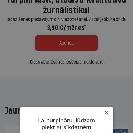
žurnālistiku!
Iepazīšanās piedāvājums ir.lv abonēšanai. Atcel jebkurā brīdī.
3,90 €/mēnesī
Abonēt
Citas abonēšanas iespējas meklē šeit
Jaunākajā žurnālā
×
Lai turpinātu, lūdzam
piekrist sīkdatnēm