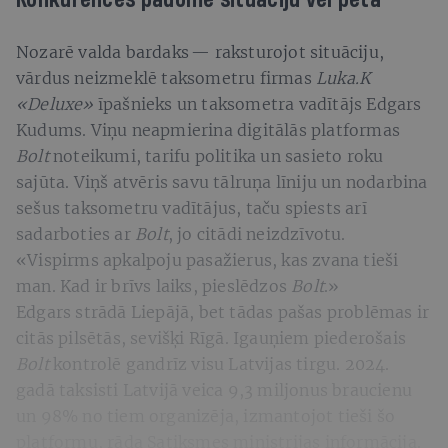
Nozarē valda bardaks — raksturojot situāciju,
vārdus neizmeklē taksometru firmas
Luka.K
«Deluxe»
īpašnieks un taksometra vadītājs Edgars
Kudums. Viņu neapmierina digitālās platformas
Bolt
noteikumi, tarifu politika un sasieto roku
sajūta. Viņš atvēris savu tālruņa līniju un nodarbina
sešus taksometru vadītājus, taču spiests arī
sadarboties ar
Bolt
, jo citādi neizdzīvotu.
«Vispirms apkalpoju pasažierus, kas zvana tieši
man. Kad ir brīvs laiks, pieslēdzos
Bolt
.»
Edgars strādā Liepājā, bet tādas pašas problēmas ir
citās pilsētās, sevišķi Rīgā. Igauņiem piederošais
Bolt
kontrolē gandrīz visu Latvijas tirgu. 2024.
gadā taksisti Latvijā veica 9,3 miljonus braucienu
un 98% no tiem organizēja, izmantojot tieši šo
platformu, rāda Satiksmes ministrijas informācija.