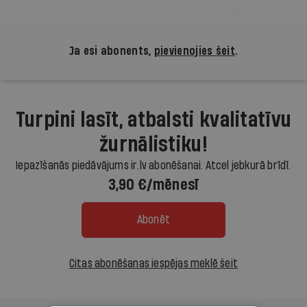
90% no visiem
Bolt
braucieniem notika Rīgā.
Ja esi abonents,
pievienojies šeit
.
Turpini lasīt, atbalsti kvalitatīvu
žurnālistiku!
Iepazīšanās piedāvājums ir.lv abonēšanai. Atcel jebkurā brīdī.
3,90 €/mēnesī
Abonēt
Citas abonēšanas iespējas meklē šeit