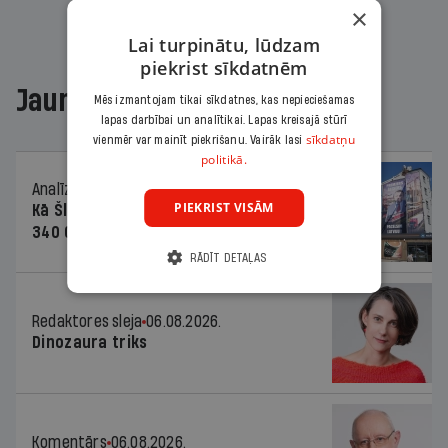
×
Lai turpinātu, lūdzam
piekrist sīkdatnēm
Jaunākajā žurnālā
Mēs izmantojam tikai sīkdatnes, kas nepieciešamas
lapas darbībai un analītikai. Lapas kreisajā stūrī
sīkdatņu
vienmēr var mainīt piekrišanu. Vairāk lasi
politikā.
Analīze
06.08.2026.
PIEKRIST VISĀM
Kā Šlesera partija palika nesodīta par
340 000 vērtu reklāmas kampaņu
RĀDĪT DETAĻAS
Redaktores sleja
06.08.2026.
Dinozaura triks
Komentārs
06.08.2026.