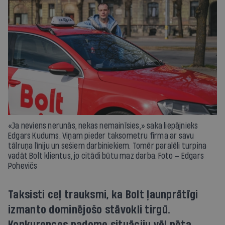
«Ja neviens nerunās, nekas nemainīsies,» saka liepājnieks
Edgars Kudums. Viņam pieder taksometru firma ar savu
tālruņa līniju un sešiem darbiniekiem. Tomēr paralēli turpina
vadāt Bolt klientus, jo citādi būtu maz darba. Foto — Edgars
Pohevičs
Taksisti ceļ trauksmi, ka Bolt ļaunprātīgi
izmanto dominējošo stāvokli tirgū.
Konkurences padome situāciju vēl pēta