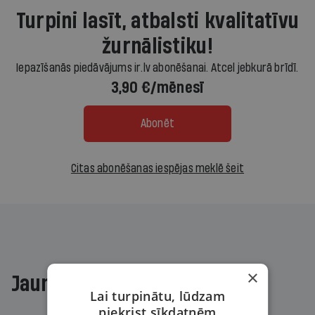
Turpini lasīt, atbalsti kvalitatīvu
žurnālistiku!
Iepazīšanās piedāvājums ir.lv abonēšanai. Atcel jebkurā brīdī.
3,90 €/mēnesī
Abonēt
Citas abonēšanas iespējas meklē šeit
×
Jaunākajā žurnālā
Lai turpinātu, lūdzam
piekrist sīkdatnēm