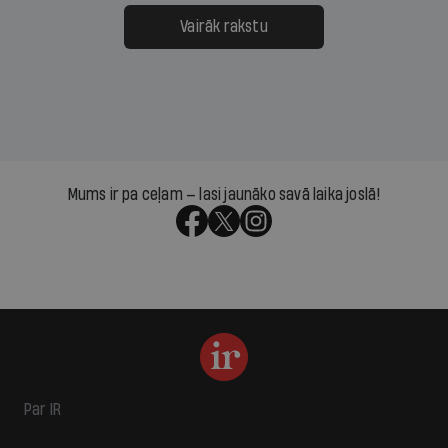
Vairāk rakstu
Mums ir pa ceļam — lasi jaunāko savā laika joslā!
Par IR