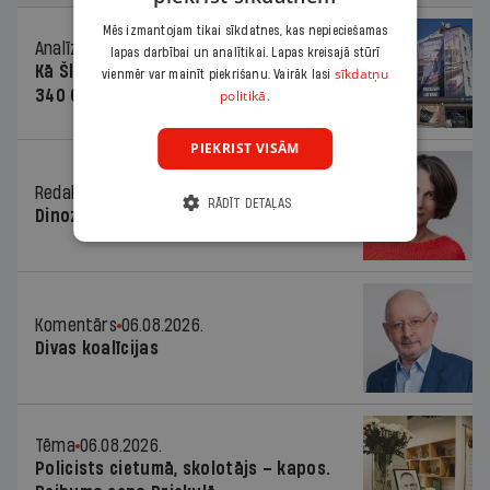
Mēs izmantojam tikai sīkdatnes, kas nepieciešamas
Analīze
06.08.2026.
lapas darbībai un analītikai. Lapas kreisajā stūrī
Kā Šlesera partija palika nesodīta par
sīkdatņu
vienmēr var mainīt piekrišanu. Vairāk lasi
politikā.
340 000 vērtu reklāmas kampaņu
PIEKRIST VISĀM
Redaktores sleja
06.08.2026.
RĀDĪT DETAĻAS
Dinozaura triks
Komentārs
06.08.2026.
Divas koalīcijas
Tēma
06.08.2026.
Policists cietumā, skolotājs – kapos.