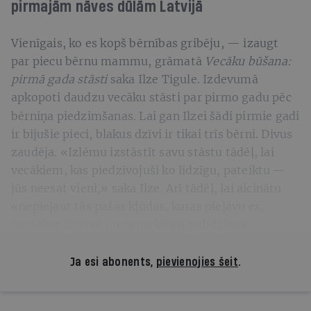
pirmajām nāves dūlām Latvijā
Vienīgais, ko es kopš bērnības gribēju, — izaugt
par piecu bērnu mammu, grāmatā
Vecāku būšana:
pirmā gada stāsti
saka Ilze Tigule. Izdevumā
apkopoti daudzu vecāku stāsti
par pirmo gadu pēc
bērniņa piedzimšanas. Lai gan Ilzei šādi pirmie gadi
ir bijušie pieci, blakus dzīvi ir tikai trīs bērni. Divus
zaudēja. «Izlēmu izstāstīt savu stāstu tādēļ, lai
vecākiem, kas piedzīvojuši ko līdzīgu, pateiktu —
jūs neesat vieni,» saka Ilze. Arī tādēļ, lai aicinātu
«nepieļaut tās pašas kļūdas, kuras pieļāvu es,
nemākot izsērot un nemeklējot palīdzību».
Ja esi abonents,
pievienojies šeit
.