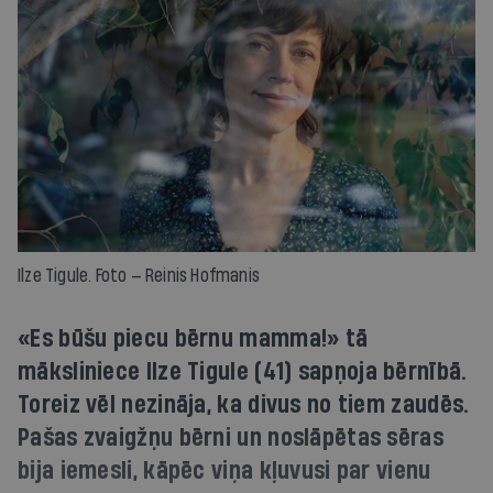
Ilze Tigule. Foto — Reinis Hofmanis
«Es būšu piecu bērnu mamma!» tā
māksliniece Ilze Tigule (41) sapņoja bērnībā.
Toreiz vēl nezināja, ka divus no tiem zaudēs.
Pašas zvaigžņu bērni un noslāpētas sēras
bija iemesli, kāpēc viņa kļuvusi par vienu