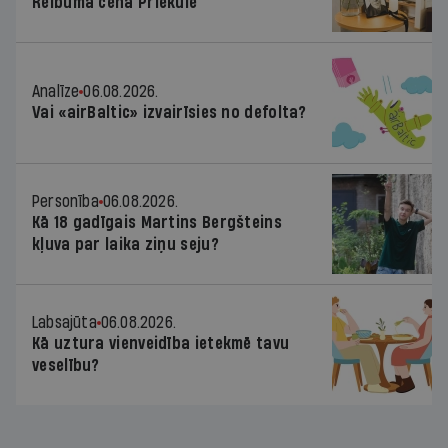
Reibuma cena Priekulē
Analīze
06.08.2026.
Vai «airBaltic» izvairīsies no defolta?
Personība
06.08.2026.
Kā 18 gadīgais Martins Bergšteins
kļuva par laika ziņu seju?
Labsajūta
06.08.2026.
Kā uztura vienveidība ietekmē tavu
veselību?