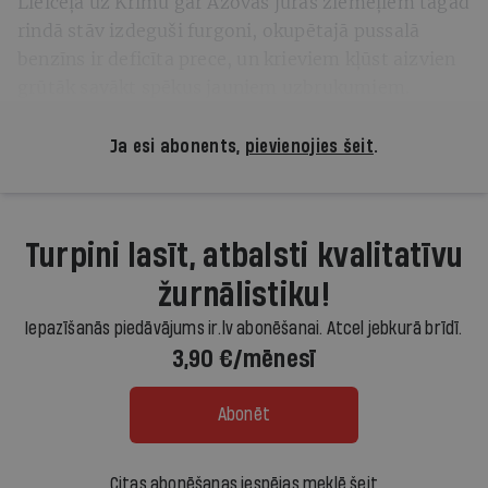
Lielceļā uz Krimu gar Azovas jūras ziemeļiem tagad
rindā stāv izdeguši furgoni, okupētajā pussalā
benzīns ir deficīta prece, un krieviem kļūst aizvien
grūtāk savākt spēkus jauniem uzbrukumiem.
Ja esi abonents,
pievienojies šeit
.
Turpini lasīt, atbalsti kvalitatīvu
žurnālistiku!
Iepazīšanās piedāvājums ir.lv abonēšanai. Atcel jebkurā brīdī.
3,90 €/mēnesī
Abonēt
Citas abonēšanas iespējas meklē šeit