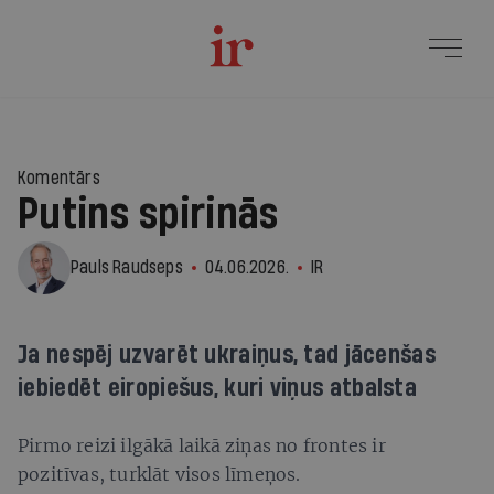
4
Komentārs
Putins spirinās
Pauls Raudseps
04.06.2026.
IR
Ja nespēj uzvarēt ukraiņus, tad jācenšas
iebiedēt eiropiešus, kuri viņus atbalsta
Pirmo reizi ilgākā laikā ziņas no frontes ir
pozitīvas, turklāt visos līmeņos.