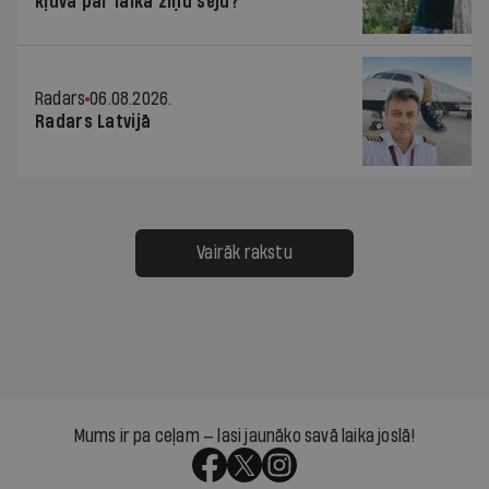
kļuva par laika ziņu seju?
Radars
06.08.2026.
Radars Latvijā
Vairāk rakstu
Mums ir pa ceļam — lasi jaunāko savā laika joslā!