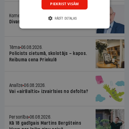
PIEKRIST VISĀM
Komentārs
06.08.2026.
RĀDĪT DETAĻAS
Divas koalīcijas
Tēma
06.08.2026.
Policists cietumā, skolotājs – kapos.
Reibuma cena Priekulē
Analīze
06.08.2026.
Vai «airBaltic» izvairīsies no defolta?
Personība
06.08.2026.
Kā 18 gadīgais Martins Bergšteins