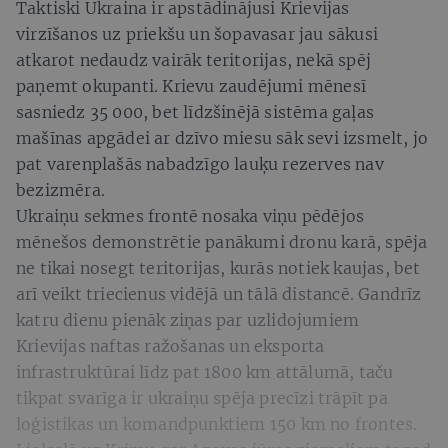
Taktiski Ukraina ir apstādinājusi Krievijas
virzīšanos uz priekšu un šopavasar jau sākusi
atkarot nedaudz vairāk teritorijas, nekā spēj
paņemt okupanti. Krievu zaudējumi mēnesī
sasniedz 35 000, bet līdzšinējā sistēma gaļas
mašīnas apgādei ar dzīvo miesu sāk sevi izsmelt, jo
pat varenplašās nabadzīgo lauķu rezerves nav
bezizmēra.
Ukraiņu sekmes frontē nosaka viņu pēdējos
mēnešos demonstrētie panākumi dronu karā, spēja
ne tikai nosegt teritorijas, kurās notiek kaujas, bet
arī veikt triecienus vidējā un tālā distancē. Gandrīz
katru dienu pienāk ziņas par uzlidojumiem
Krievijas naftas ražošanas un eksporta
infrastruktūrai līdz pat 1800 km attālumā, taču
tikpat svarīga ir ukraiņu spēja precīzi trāpīt pa
loģistikas un komandpunktiem 150 km no frontes.