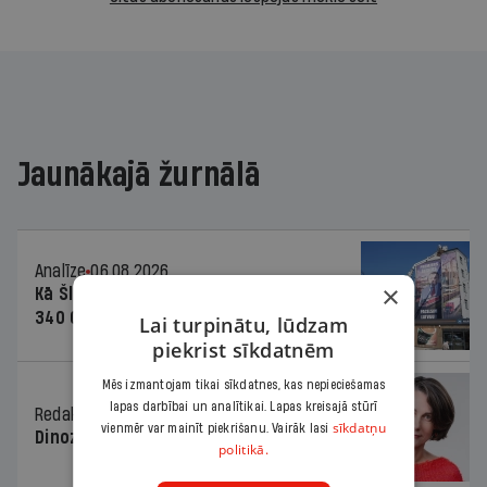
Jaunākajā žurnālā
Analīze
06.08.2026.
×
Kā Šlesera partija palika nesodīta par
340 000 vērtu reklāmas kampaņu
Lai turpinātu, lūdzam
piekrist sīkdatnēm
Mēs izmantojam tikai sīkdatnes, kas nepieciešamas
lapas darbībai un analītikai. Lapas kreisajā stūrī
Redaktores sleja
06.08.2026.
sīkdatņu
vienmēr var mainīt piekrišanu. Vairāk lasi
Dinozaura triks
politikā.