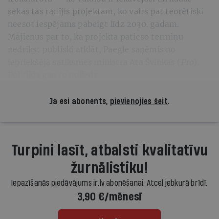
sekas tas radījis projektam, ko vairs pat teorētiski
neesot iespējams pabeigt līdz 2030. gadam.
Mājienus par to, ka projekta patieso termiņu
nedrīkst publiski atklāt, Paegle saņēmis no
iepriekšējā satiksmes ministra Ata Švinkas (
Pro
).
Politiķis gan to noliedz.
Ja esi abonents,
pievienojies šeit
.
Turpini lasīt, atbalsti kvalitatīvu
žurnālistiku!
Iepazīšanās piedāvājums ir.lv abonēšanai. Atcel jebkurā brīdī.
3,90 €/mēnesī