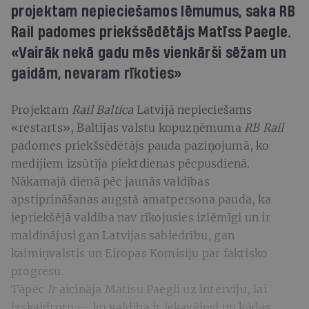
projektam nepieciešamos lēmumus, saka RB
Rail padomes priekšsēdētājs Matīss Paegle.
«Vairāk nekā gadu mēs vienkārši sēžam un
gaidām, nevaram rīkoties»
Projektam
Rail Baltica
Latvijā nepieciešams
«restarts», Baltijas valstu kopuzņēmuma
RB Rail
padomes priekšsēdētājs pauda paziņojumā, ko
medijiem izsūtīja piektdienas pēcpusdienā.
Nākamajā dienā pēc jaunās valdības
apstiprināšanas augstā amatpersona pauda, ka
iepriekšējā valdība nav rīkojusies izlēmīgi un ir
maldinājusi gan Latvijas sabiedrību, gan
kaimiņvalstis un Eiropas Komisiju par faktisko
progresu.
Tāpēc
Ir
aicināja Matīsu Paegli uz interviju, lai
izskaidrotu — ko valdība ir iekavējusi un kādas