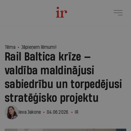
8
Tēma
Jāpieņem lēmumi!
Rail Baltica krīze —
valdība maldinājusi
sabiedrību un torpedējusi
stratēģisko projektu
Ieva Jakone
04.06.2026.
IR