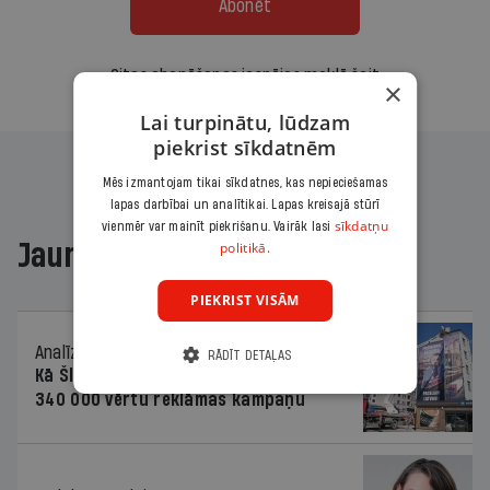
Abonēt
Citas abonēšanas iespējas meklē šeit
×
Lai turpinātu, lūdzam
piekrist sīkdatnēm
Mēs izmantojam tikai sīkdatnes, kas nepieciešamas
lapas darbībai un analītikai. Lapas kreisajā stūrī
sīkdatņu
vienmēr var mainīt piekrišanu. Vairāk lasi
politikā.
Jaunākajā žurnālā
PIEKRIST VISĀM
Analīze
06.08.2026.
RĀDĪT DETAĻAS
Kā Šlesera partija palika nesodīta par
340 000 vērtu reklāmas kampaņu