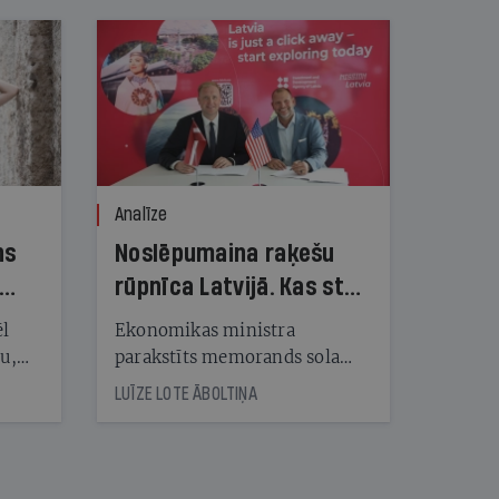
Analīze
ns
Noslēpumaina raķešu
rūpnīca Latvijā. Kas stāv
aiz vērienīgā
ēl
Ekonomikas ministra
priekšvēlēšanu
ju,
parakstīts memorands sola
icas
Latvijā būvēt artilērijas raķešu
solījuma?
LUĪZE LOTE ĀBOLTIŅA
tītāju
rūpnīcu, taču ASV investoram
tēm
nav artilērijas ražošanas
pieredzes, un arī mūsu
bruņotie spēki šādas spējas