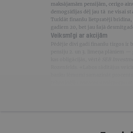
maksājamām pensijām, cerīgo ainu
demogrāfijas dēļ jau tā ne visai st
Turklāt finanšu lietpratēji brīdina,
gadiem 20, bet jau šajā desmitgad
Veiksmīgi ar akcijām
Pēdējie divi gadi finanšu tirgos ir 
pensiju 2. un 3. līmeņa plāniem — 
kas obligācijās, vērtē
SEB Investm
Rozenfelds. «Labos rādītājus veici
banku lēmumi samazināt procentu 
tehnoloģiju nozares uzņēmumu attī