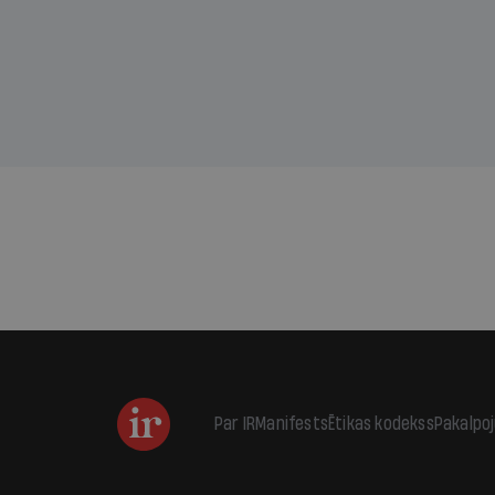
kas j
pirm
augus
Par IR
Manifests
Ētikas kodekss
Pakalpo