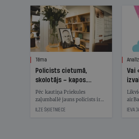
Tēma
Analī
Policists cietumā,
Vai 
skolotājs – kapos.
izva
Reibuma cena Priekulē
Pēc kautiņa Priekules
Likvi
zaļumballē jauns policists ir
airBa
nonācis cietumā, bet
oblig
ILZE ŠĶIETNIECE
IEVA 
cienījams pedagogs — kapos.
šone
Tik traģiska ir izrādījusies
lemša
divu promiļu reibuma cena
draud
sama