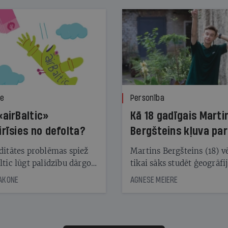
ze
Personība
«airBaltic»
Kā 18 gadīgais Marti
irīsies no defolta?
Bergšteins kļuva par
laika ziņu seju?
ditātes problēmas spiež
Martins Bergšteins (18) v
ltic lūgt palīdzību dārgo
tikai sāks studēt ģeogrāfi
āciju turētājiem, taču
bet viņa sacītajam jau uzt
JAKONE
AGNESE MEIERE
dēļ nebija kvoruma
tūkstošiem laika ziņu ska
nai. Vai lidsabiedrībai
Latvijā. Aiz dažām minū
 defolts, ja tā nespēs
televīzijas ēterā ir 11 gadi
ksāt augstos procentus,
uzcītīga darba, mammas