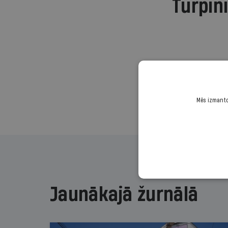
Turpini
Mēs izmantoj
Jaunākajā žurnālā