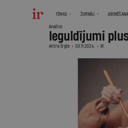
TĒMAS
ŽURNĀLI
ABONĒŠAN
Analīze
Ieguldījumi plu
Antra Ērgle
03.11.2024.
IR