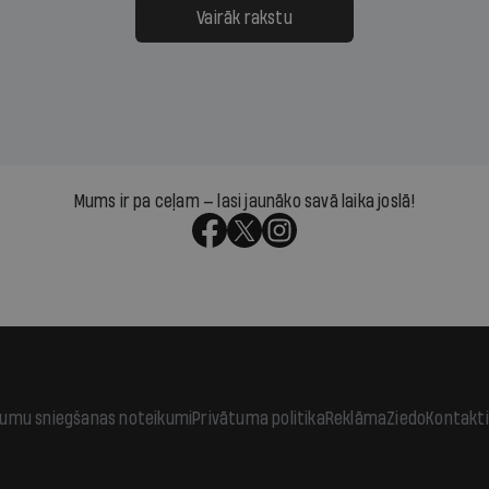
āpārskaita jau trīs dienas
atbalsts un drosme turpi
Vairāk rakstu
s nākamās sapulces
meteovērojumus arī tad, 
ta vidū?
šķiet, ka tie nevienam na
vajadzīgi
Mums ir pa ceļam — lasi jaunāko savā laika joslā!
jumu sniegšanas noteikumi
Privātuma politika
Reklāma
Ziedo
Kontakti