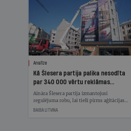
Analīze
Kā Šlesera partija palika nesodīta
par 340 000 vērtu reklāmas
kampaņu
Aināra Šlesera partija izmantojusi
regulējuma robu, lai tieši pirms aģitācijas
starta izreklamētos par summu, kas
BAIBA LITVINA
pārsniedz trešdaļu no likumīgi atļautajiem
kampaņas tēriņiem. KNAB pārkāpumus
nekonstatē