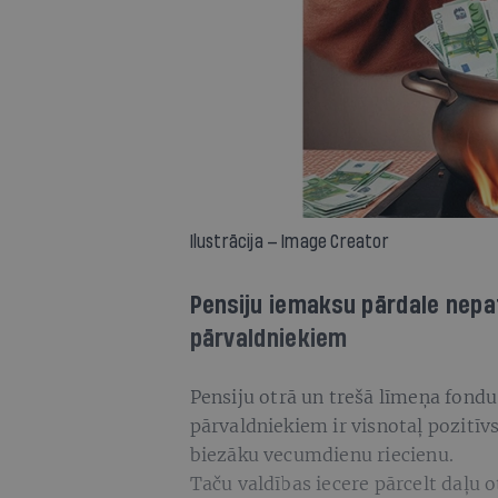
Ilustrācija — Image Creator
Pensiju iemaksu pārdale nepat
pārvaldniekiem
Pensiju otrā un trešā līmeņa fond
pārvaldniekiem ir visnotaļ pozitīv
biezāku vecumdienu riecienu.
Taču valdības iecere pārcelt daļu 