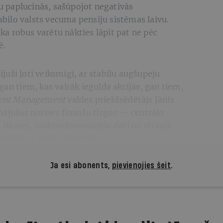
 paplucinās, sašūpojot negatīvās
abilo valsts vecuma pensiju sistēmas laivu.
 ka robus varētu nākties lāpīt pat ne pēc
ē.
bijuši ļoti veiksmīgi, ar stabilu augšupeju
gan tiem, kas vairāk iegulda akcijās, gan tiem,
ent Management
valdes priekšsēdētājs Jānis
nājušas norises finanšu tirgos — centrālo
likmes, makroekonomiskie dati un straujā
stība,» secina finansists.
Ja esi abonents,
pievienojies šeit
.