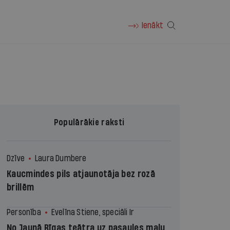
Ienākt
Populārākie raksti
Dzīve
Laura Dumbere
Kaucmindes pils atjaunotāja bez rozā
brillēm
Personība
Evelīna Stiene, speciāli Ir
No Jaunā Rīgas teātra uz pasaules malu