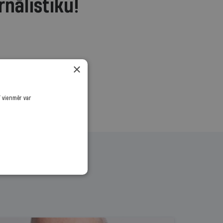
rnālistiku!
.
×
ī vienmēr var