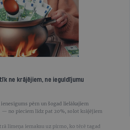
īk ne krājējiem, ne ieguldījumu
u ienesīgums pērn un šogad lielākajiem
s — no pieciem līdz pat 20%, solot krājējiem
otrā līmeņa iemaksu uz pirmo, ko tērē tagad