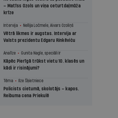
– Matīss Ozols un viņa ceturtdaļmūža
krīze
Intervija
Nellija Ločmele, Aivars Ozoliņš
Vētrā likmes ir augstas. Intervija ar
Valsts prezidentu Edgaru Rinkēviču
Analīze
Gunita Nagle, speciāli Ir
Kāpēc Pierīgā trūkst vietu 10. klasēs un
kādi ir risinājumi?
Tēma
Ilze Šķietniece
Policists cietumā, skolotājs – kapos.
Reibuma cena Priekulē