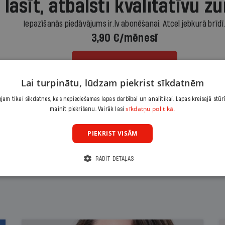
 lasīt, atbalsti kvalitatīvu žu
Iepazīšanās piedāvājums ir.lv abonēšanai. Atcel jebkurā brīdī
3,90 €/mēnesī
Abonēt
Lai turpinātu, lūdzam piekrist sīkdatnēm
Citas abonēšanas iespējas meklē šeit
am tikai sīkdatnes, kas nepieciešamas lapas darbībai un analītikai. Lapas kreisajā stūr
sīkdatņu politikā.
mainīt piekrišanu. Vairāk lasi
PIEKRIST VISĀM
RĀDĪT DETAĻAS