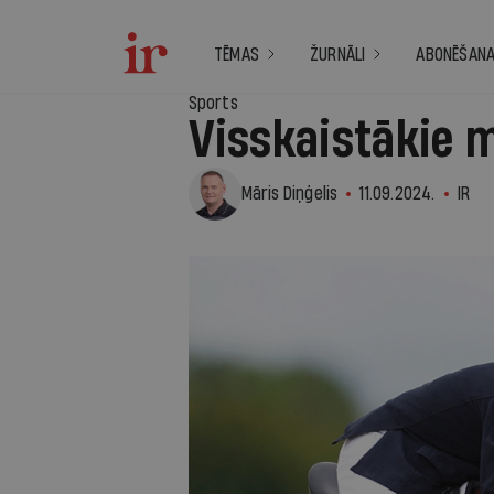
TĒMAS
ŽURNĀLI
ABONĒŠAN
Sports
Visskaistākie m
Māris Diņģelis
11.09.2024.
IR