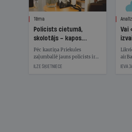
Tēma
Analī
Policists cietumā,
Vai 
skolotājs – kapos.
izva
Reibuma cena Priekulē
Pēc kautiņa Priekules
Likvi
zaļumballē jauns policists ir
airBa
nonācis cietumā, bet
oblig
ILZE ŠĶIETNIECE
IEVA 
cienījams pedagogs — kapos.
šone
Tik traģiska ir izrādījusies
lemša
divu promiļu reibuma cena
draud
sama
kas j
pirm
augus