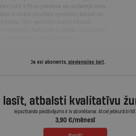
nce (16). «Tā es pateicos un uzslavēju savu
arbiņu,» īsziņā uzraksta sportists, kuram jau
ā trieka. Citu sportistu startu Rihards
o nestāstīt. Galu galā izrādījās, ka Latvijas
ais, apsteidzot tuvākos sekotājus —
dzsološo vārdu Fan Tastico.
Ja esi abonents,
pievienojies šeit
.
 lasīt, atbalsti kvalitatīvu žu
Iepazīšanās piedāvājums ir.lv abonēšanai. Atcel jebkurā brīdī
3,90 €/mēnesī
Abonēt