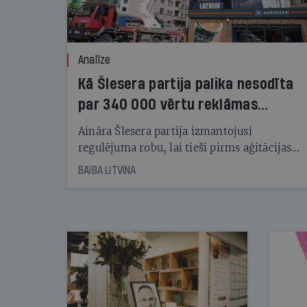
Analīze
Kā Šlesera partija palika nesodīta
par 340 000 vērtu reklāmas
kampaņu
Aināra Šlesera partija izmantojusi
regulējuma robu, lai tieši pirms aģitācijas
starta izreklamētos par summu, kas
BAIBA LITVINA
pārsniedz trešdaļu no likumīgi atļautajiem
kampaņas tēriņiem. KNAB pārkāpumus
nekonstatē