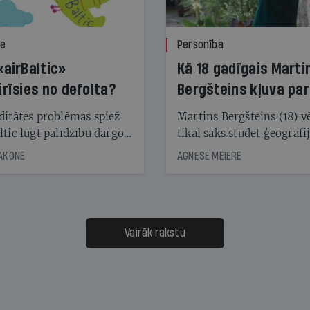
ze
Personība
«airBaltic»
Kā 18 gadīgais Marti
irīsies no defolta?
Bergšteins kļuva par
laika ziņu seju?
ditātes problēmas spiež
Martins Bergšteins (18) v
ltic lūgt palīdzību dārgo
tikai sāks studēt ģeogrāfi
āciju turētājiem, taču
bet viņa sacītajam jau uzt
JAKONE
AGNESE MEIERE
dēļ nebija kvoruma
tūkstošiem laika ziņu ska
nai. Vai lidsabiedrībai
Latvijā. Aiz dažām minū
 defolts, ja tā nespēs
televīzijas ēterā ir 11 gadi
ksāt augstos procentus,
uzcītīga darba, mammas
āpārskaita jau trīs dienas
atbalsts un drosme turpi
Vairāk rakstu
s nākamās sapulces
meteovērojumus arī tad, 
ta vidū?
šķiet, ka tie nevienam na
vajadzīgi