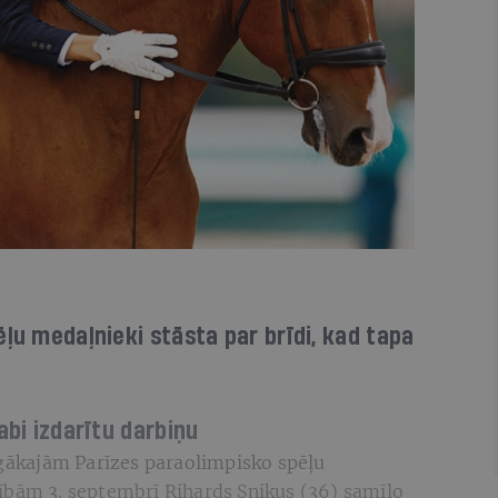
ēļu medaļnieki stāsta par brīdi, kad tapa
abi izdarītu darbiņu
īgākajām Parīzes paraolimpisko spēļu
ībām 3. septembrī Rihards Snikus (36) samīļo