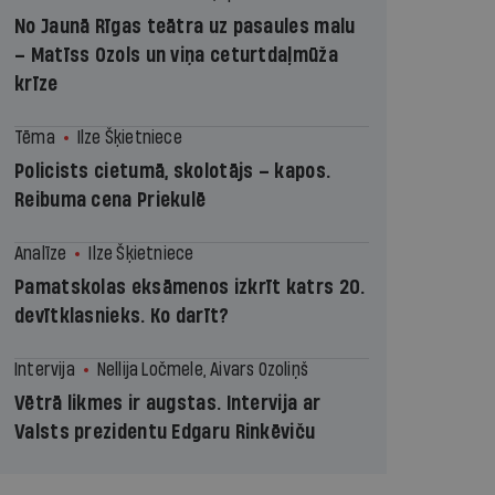
No Jaunā Rīgas teātra uz pasaules malu
– Matīss Ozols un viņa ceturtdaļmūža
krīze
Tēma
Ilze Šķietniece
Policists cietumā, skolotājs – kapos.
Reibuma cena Priekulē
Analīze
Ilze Šķietniece
Pamatskolas eksāmenos izkrīt katrs 20.
devītklasnieks. Ko darīt?
Intervija
Nellija Ločmele, Aivars Ozoliņš
Vētrā likmes ir augstas. Intervija ar
Valsts prezidentu Edgaru Rinkēviču