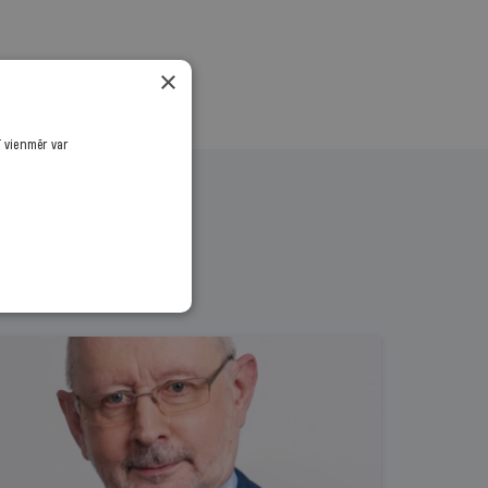
×
ī vienmēr var