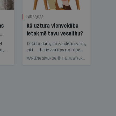
Labsajūta
ns
Kā uztura vienveidība
ietekmē tavu veselību?
ēl
Daži to dara, lai zaudētu svaru,
ju,
citi — lai izvairītos no rūpēm,
icas
kas saistītas ar ēdienreižu
MARLĒNA SIMONSA, © THE NEW YORK TIMES NEWS SERVICE
tītāju
plānošanu. Vai ir vērts katru
tēm
dienu ēst vienu un to pašu?
Eksperti skaidro, kā uztura
vienveidība ietekmē veselību
nāt
kad
v