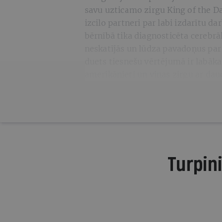
savu uzticamo zirgu King of the Da
izcilo partneri par labi izdarītu d
bērnībā tika diagnosticēta cerebrāl
neskatījās un lūdza pavadoņus par t
duets tiesnešu vērtējumā ir labāk
amerikānieti un viņas zirgu ar dau
Turpini