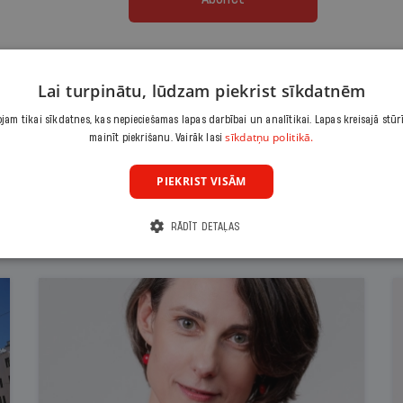
Citas abonēšanas iespējas meklē šeit
Lai turpinātu, lūdzam piekrist sīkdatnēm
am tikai sīkdatnes, kas nepieciešamas lapas darbībai un analītikai. Lapas kreisajā stūr
sīkdatņu politikā.
mainīt piekrišanu. Vairāk lasi
PIEKRIST VISĀM
RĀDĪT DETAĻAS