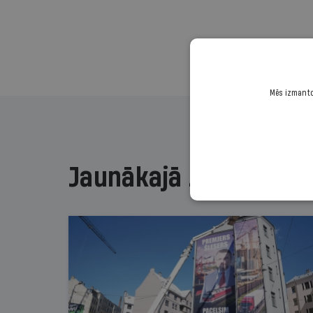
Mēs izmantoj
Jaunākajā žurnālā