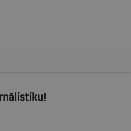
rnālistiku!
.