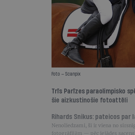
Foto — Scanpix
Trīs Parīzes paraolimpisko sp
šie aizkustinošie fotoattēli
Rihards Snikus: pateicos par l
Nenoliedzami, šī ir viena no sirsn
fotogrāfijām — pēc iejādes sacens