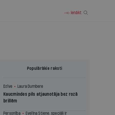
Ienākt
Populārākie raksti
Dzīve
Laura Dumbere
Kaucmindes pils atjaunotāja bez rozā
brillēm
Personība
Evelīna Stiene, speciāli Ir