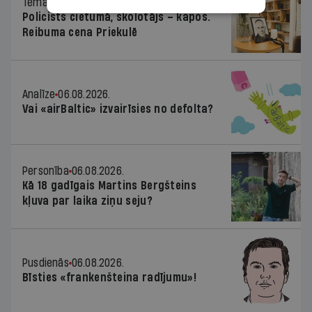
Tēma
06.08.2026.
Policists cietumā, skolotājs – kapos.
Reibuma cena Priekulē
Analīze
06.08.2026.
Vai «airBaltic» izvairīsies no defolta?
Personība
06.08.2026.
Kā 18 gadīgais Martins Bergšteins
kļuva par laika ziņu seju?
Pusdienās
06.08.2026.
Bīsties «frankenšteina radījumu»!