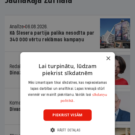
Jaunākajā žurnālā
Analīze
06.08.2026.
Kā Šlesera partija palika nesodīta par
340 000 vērtu reklāmas kampaņu
×
Lai turpinātu, lūdzam
Redaktores sleja
06.08.2026.
piekrist sīkdatnēm
Dinozaura triks
Mēs izmantojam tikai sīkdatnes, kas nepieciešamas
lapas darbībai un analītikai. Lapas kreisajā stūrī
sīkdatņu
vienmēr var mainīt piekrišanu. Vairāk lasi
politikā.
Komentārs
06.08.2026.
Divas koalīcijas
PIEKRIST VISĀM
RĀDĪT DETAĻAS