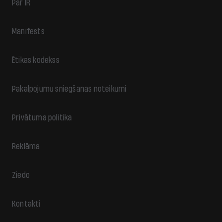
Par IR
Manifests
Ētikas kodekss
Pakalpojumu sniegšanas noteikumi
Privātuma politika
Reklāma
Ziedo
Kontakti