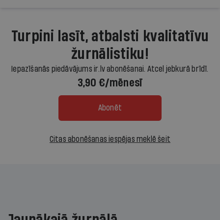
Turpini lasīt, atbalsti kvalitatīvu
žurnālistiku!
Iepazīšanās piedāvājums ir.lv abonēšanai. Atcel jebkurā brīdī.
3,90 €/mēnesī
Abonēt
Citas abonēšanas iespējas meklē šeit