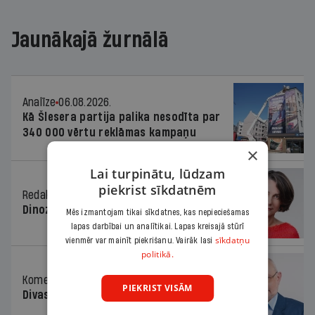
Jaunākajā žurnālā
Analīze
06.08.2026.
Kā Šlesera partija palika nesodīta par
340 000 vērtu reklāmas kampaņu
×
Lai turpinātu, lūdzam
piekrist sīkdatnēm
Redaktores sleja
06.08.2026.
Dinozaura triks
Mēs izmantojam tikai sīkdatnes, kas nepieciešamas
lapas darbībai un analītikai. Lapas kreisajā stūrī
sīkdatņu
vienmēr var mainīt piekrišanu. Vairāk lasi
politikā.
Komentārs
06.08.2026.
PIEKRIST VISĀM
Divas koalīcijas