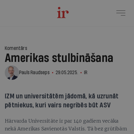
1
Komentārs
Amerikas stulbināšana
Pauls Raudseps
29.05.2025.
IR
IZM un universitātēm jādomā, kā uzrunāt
pētniekus, kuri vairs negribēs būt ASV
Hārvarda Universitāte ir par 140 gadiem vecāka
nekā Amerikas Savienotās Valstis. Tā bez grūtībām