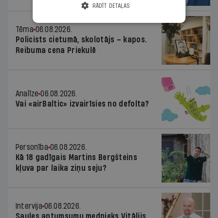
RĀDĪT DETAĻAS
Tēma
06.08.2026.
Policists cietumā, skolotājs – kapos.
Reibuma cena Priekulē
Analīze
06.08.2026.
Vai «airBaltic» izvairīsies no defolta?
Personība
06.08.2026.
Kā 18 gadīgais Martins Bergšteins
kļuva par laika ziņu seju?
Intervija
06.08.2026.
Saules aptumsumu mednieks Vitālijs