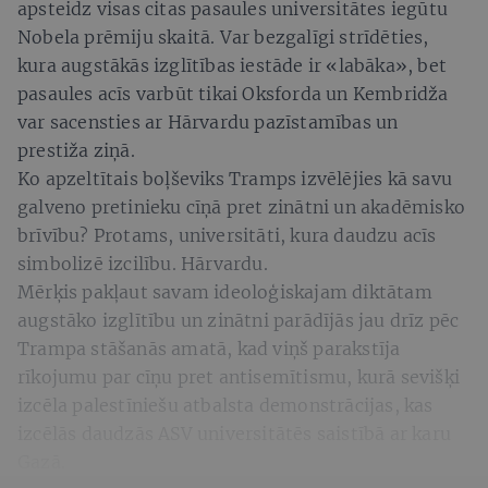
apsteidz visas citas pasaules universitātes iegūtu
Nobela prēmiju skaitā. Var bezgalīgi strīdēties,
kura augstākās izglītības iestāde ir «labāka», bet
pasaules acīs varbūt tikai Oksforda un Kembridža
var sacensties ar Hārvardu pazīstamības un
prestiža ziņā.
Ko apzeltītais boļševiks Tramps izvēlējies kā savu
galveno pretinieku cīņā pret zinātni un akadēmisko
brīvību? Protams, universitāti, kura daudzu acīs
simbolizē izcilību. Hārvardu.
Mērķis pakļaut savam ideoloģiskajam diktātam
augstāko izglītību un zinātni parādījās jau drīz pēc
Trampa stāšanās amatā, kad viņš parakstīja
rīkojumu par cīņu pret antisemītismu, kurā sevišķi
izcēla palestīniešu atbalsta demonstrācijas, kas
izcēlās daudzās ASV universitātēs saistībā ar karu
Gazā.