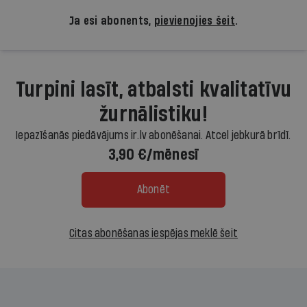
Ja esi abonents,
pievienojies šeit
.
Turpini lasīt, atbalsti kvalitatīvu
žurnālistiku!
Iepazīšanās piedāvājums ir.lv abonēšanai. Atcel jebkurā brīdī.
3,90 €/mēnesī
Abonēt
Citas abonēšanas iespējas meklē šeit