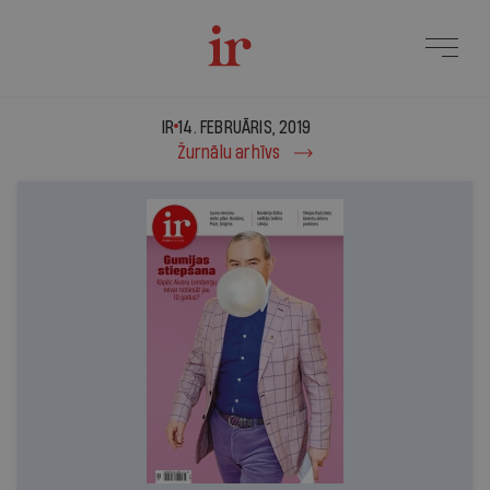
IR - 14. februāris, 2019
IR
14. FEBRUĀRIS, 2019
Žurnālu arhīvs