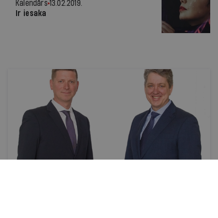
Kalendārs
13.02.2019.
Ir iesaka
Veiksme
Pragmatiski par debesīm