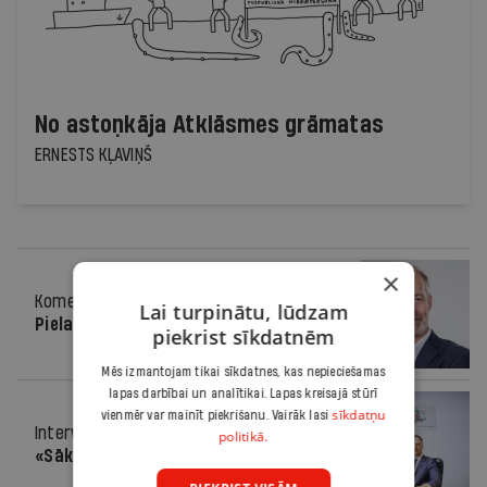
No astoņkāja Atklāsmes grāmatas
ERNESTS KĻAVIŅŠ
×
Komentārs
13.02.2019.
Lai turpinātu, lūdzam
Pielavās lielvara
piekrist sīkdatnēm
Mēs izmantojam tikai sīkdatnes, kas nepieciešamas
lapas darbībai un analītikai. Lapas kreisajā stūrī
sīkdatņu
vienmēr var mainīt piekrišanu. Vairāk lasi
Intervija
13.02.2019.
politikā.
«Sāksim ar sevi»