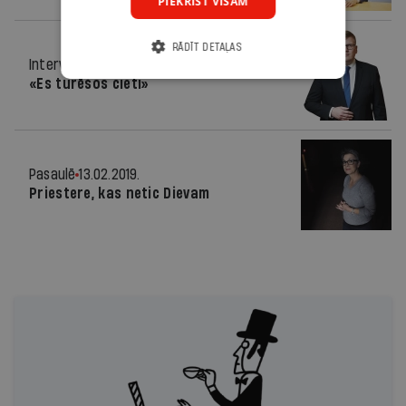
PIEKRIST VISĀM
RĀDĪT DETAĻAS
Intervija
13.02.2019.
«Es turēšos cieti»
Pasaulē
13.02.2019.
Priestere, kas netic Dievam