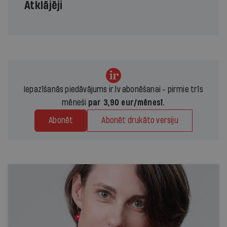
Atklājēji
Iepazīšanās piedāvājums ir.lv abonēšanai - pirmie trīs
mēneši
par 3,90 eur/mēnesī.
Abonēt
Abonēt drukāto versiju