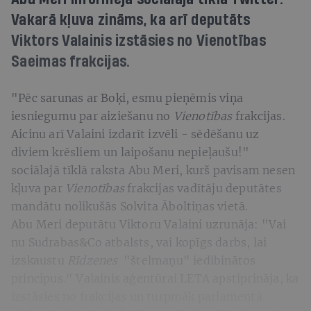
Vakarā kļuva zināms, ka arī deputāts
Viktors Valainis izstāsies no Vienotības
Saeimas frakcijas.
"Pēc sarunas ar Boķi, esmu pieņēmis viņa
iesniegumu par aiziešanu no
Vienotības
frakcijas.
Aicinu arī Valaini izdarīt izvēli - sēdēšanu uz
diviem krēsliem un laipošanu nepieļaušu!"
sociālajā tīklā raksta Abu Meri, kurš pavisam nesen
kļuva par
Vienotības
frakcijas vadītāju deputātes
mandātu nolikušās Solvita Āboltiņas vietā.
Abu Meri deputātu Viktoru Valaini uzrunāja: "Vai
nu Sudrabas&Co atbalsts, vai kopīgs darbs, lai
izskaustu
Rīdzenes
"štelmaņu" iedibinātos
principus." Valainis aģentūrai LETA apstiprināja, ka
izstāsies no frakcijas un turpmāk parlamentā