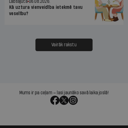
Labsajūta
06.08.2026.
Kā uztura vienveidība ietekmē tavu
veselību?
Vairāk rakstu
Mums ir pa ceļam — lasi jaunāko savā laika joslā!