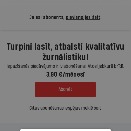
darbosies kā pie frakcijām nepiederošais deputāts.
Ja esi abonents,
pievienojies šeit
.
Turpini lasīt, atbalsti kvalitatīvu
žurnālistiku!
Iepazīšanās piedāvājums ir.lv abonēšanai. Atcel jebkurā brīdī.
3,90 €/mēnesī
Abonēt
Citas abonēšanas iespējas meklē šeit