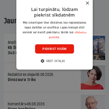
×
Lai turpinātu, lūdzam
piekrist sīkdatnēm
Jaunākajā žurnālā
Mēs izmantojam tikai sīkdatnes, kas nepieciešamas
lapas darbībai un analītikai. Lapas kreisajā stūrī
sīkdatņu
vienmēr var mainīt piekrišanu. Vairāk lasi
politikā.
Analīze
06.08.2026.
Kā Šlesera partija palika nesodīta par
PIEKRIST VISĀM
340 000 vērtu reklāmas kampaņu
RĀDĪT DETAĻAS
Redaktores sleja
06.08.2026.
Dinozaura triks
Komentārs
06.08.2026.