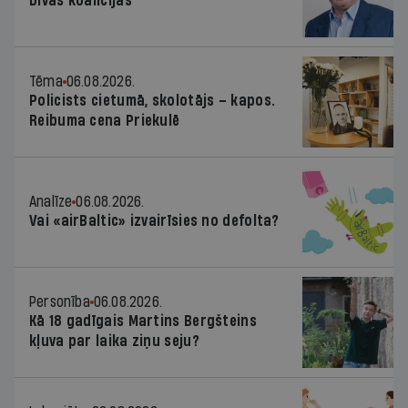
Divas koalīcijas
Tēma
06.08.2026.
Policists cietumā, skolotājs – kapos.
Reibuma cena Priekulē
Analīze
06.08.2026.
Vai «airBaltic» izvairīsies no defolta?
Personība
06.08.2026.
Kā 18 gadīgais Martins Bergšteins
kļuva par laika ziņu seju?