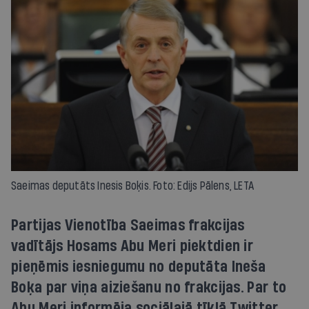
Saeimas deputāts Inesis Boķis. Foto: Edijs Pālens, LETA
Partijas Vienotība Saeimas frakcijas
vadītājs Hosams Abu Meri piektdien ir
pieņēmis iesniegumu no deputāta Ineša
Boķa par viņa aiziešanu no frakcijas. Par to
Abu Meri informēja sociālajā tīklā Twitter.