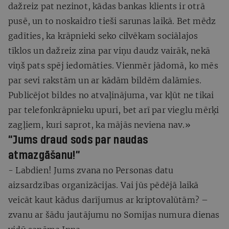
dažreiz pat nezinot, kādas bankas klients ir otrā
pusē, un to noskaidro tieši sarunas laikā. Bet mēdz
gadīties, ka krāpnieki seko cilvēkam sociālajos
tīklos un dažreiz zina par viņu daudz vairāk, nekā
viņš pats spēj iedomāties. Vienmēr jādomā, ko mēs
par sevi rakstām un ar kādām bildēm dalāmies.
Publicējot bildes no atvaļinājuma, var kļūt ne tikai
par telefonkrāpnieku upuri, bet arī par vieglu mērķi
zagļiem, kuri saprot, ka mājās neviena nav.»
“Jums draud sods par naudas
atmazgāšanu!”
- Labdien! Jums zvana no Personas datu
aizsardzības organizācijas. Vai jūs pēdējā laikā
veicāt kaut kādus darījumus ar kriptovalūtām? –
zvanu ar šādu jautājumu no Somijas numura dienas