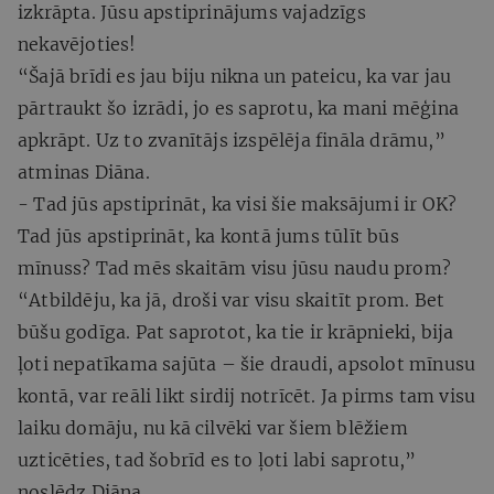
izkrāpta. Jūsu apstiprinājums vajadzīgs
nekavējoties!
“Šajā brīdi es jau biju nikna un pateicu, ka var jau
pārtraukt šo izrādi, jo es saprotu, ka mani mēģina
apkrāpt. Uz to zvanītājs izspēlēja fināla drāmu,”
atminas Diāna.
- Tad jūs apstiprināt, ka visi šie maksājumi ir OK?
Tad jūs apstiprināt, ka kontā jums tūlīt būs
mīnuss? Tad mēs skaitām visu jūsu naudu prom?
“Atbildēju, ka jā, droši var visu skaitīt prom. Bet
būšu godīga. Pat saprotot, ka tie ir krāpnieki, bija
ļoti nepatīkama sajūta – šie draudi, apsolot mīnusu
kontā, var reāli likt sirdij notrīcēt. Ja pirms tam visu
laiku domāju, nu kā cilvēki var šiem blēžiem
uzticēties, tad šobrīd es to ļoti labi saprotu,”
noslēdz Diāna.