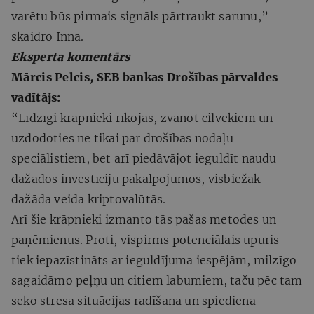
varētu būs pirmais signāls pārtraukt sarunu,”
skaidro Inna.
Eksperta komentārs
Mārcis Pelcis
,
SEB bankas Drošības pārvaldes
vadītājs:
“Līdzīgi krāpnieki rīkojas, zvanot cilvēkiem un
uzdodoties ne tikai par drošības nodaļu
speciālistiem, bet arī piedāvājot ieguldīt naudu
dažādos investīciju pakalpojumos, visbiežāk
dažāda veida kriptovalūtās.
Arī šie krāpnieki izmanto tās pašas metodes un
paņēmienus. Proti, vispirms potenciālais upuris
tiek iepazīstināts ar ieguldījuma iespējām, milzīgo
sagaidāmo peļņu un citiem labumiem, taču pēc tam
seko stresa situācijas radīšana un spiediena