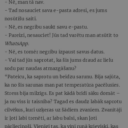
- Nē, man tā nav.
- Tad nosauciet sava e-pasta adresi, es jums
nosūtīšu saiti.
- Nē, es negribu saukt savu e-pastu.
- Pareizi, nesauciet! Jūs tad varētu man atsūtīt to
WhatsApp
.
- Nē, es tomēr negribu izpaust savus datus.
- Vai tad jūs saprotat, ka šis jums draud ar lielu
sodu par naudas atmazgāšanu?
“Pateicu, ka saprotu un beidzu sarunu. Bija sajūta,
ka no šīs sarunas man pat temperatūra pacēlusies.
Stress bija milzīgs. Es pat kādā brīdī sāku domāt –
ja nu viss ir taisnība? Tagad es daudz labāk saprotu
cilvēkus, kuri uzķeras uz šādiem zvaniem. Zvanītāji
ir ļoti labi trenēti, ar labu balsi, skan ļoti
pārliecinoši. Vienīgi tas, ka viņi runā krieviski, kas