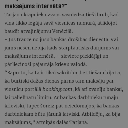
maksājums internētā?”
Tatjanu krāpnieku zvans sasniedza tieši brīdī, kad
viņa tikko iegāja savā viesnīcas numurā, atlidojot
baudīt atvaļinājumu Venēcijā.
- Jūs traucē no jūsu bankas drošības dienesta. Vai
jums nesen nebija kāds starptautisks darījums vai
maksājums internētā, – sieviete pieklājīgi un
pārliecinoši pajautāja krievu valodā.
“Saprotu, ka tā ir tikai sakritība, bet tiešam bija tā,
ka burtiski dažas dienas pirms tam maksāju par
viesnīcu portālā
booking.com
, kā arī zvanīju bankai,
lai palielinātu limitu. Ar bankas darbinieku runāju
krieviski, tāpēc šoreiz pat neiedomājos, ka bankas
darbiniekam būtu jārunā latviski. Atbildēju, ka bija
maksājums,” atmiņās dalās Tatjana.