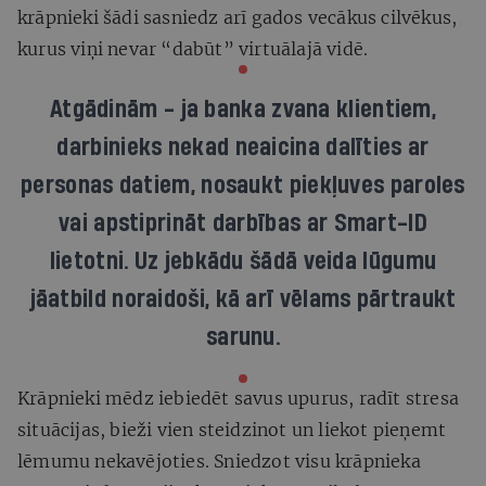
krāpnieki šādi sasniedz arī gados vecākus cilvēkus,
kurus viņi nevar “dabūt” virtuālajā vidē.
Atgādinām - ja banka zvana klientiem,
darbinieks nekad neaicina dalīties ar
personas datiem, nosaukt piekļuves paroles
vai apstiprināt darbības ar
Smart-ID
lietotni. Uz jebkādu šādā veida lūgumu
jāatbild noraidoši, kā arī vēlams pārtraukt
sarunu.
Krāpnieki mēdz iebiedēt savus upurus, radīt stresa
situācijas, bieži vien steidzinot un liekot pieņemt
lēmumu nekavējoties. Sniedzot visu krāpnieka