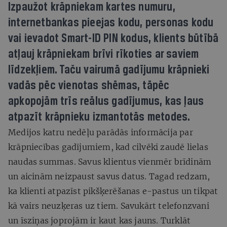
Izpaužot krāpniekam kartes numuru,
internetbankas pieejas kodu, personas kodu
vai ievadot Smart-ID PIN kodus, klients būtībā
atļauj krāpniekam brīvi rīkoties ar saviem
līdzekļiem. Taču vairumā gadījumu krāpnieki
vadās pēc vienotas shēmas, tāpēc
apkopojām trīs reālus gadījumus, kas ļaus
atpazīt krāpnieku izmantotās metodes.
Medijos katru nedēļu parādās informācija par
krāpniecības gadījumiem, kad cilvēki zaudē lielas
naudas summas. Savus klientus vienmēr brīdinām
un aicinām neizpaust savus datus. Tagad redzam,
ka klienti atpazīst pikšķerēšanas e-pastus un tikpat
kā vairs neuzķeras uz tiem. Savukārt telefonzvani
un īsziņas joprojām ir kaut kas jauns. Turklāt