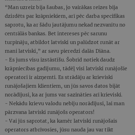
“Man uzreiz bija šaubas, jo vairākas reizes bija
dzirdēts par krāpniekiem, arī pēc darba specifikas
saprotu, ka ar šādu jautājumu nekad nezvanītu no
centrālās bankas. Bet intereses pēc sarunu
turpināju, atbildot latviski un palūdzot runāt ar
mani latviski,” ar savu pieredzi dalās Diāna.
- Es jums visu izstāstīšu. Šobrīd notiek daudz
krāpniecības gadījumu, tādēļ visi latviski runājošie
operatori ir aizņemti. Es strādāju ar krieviski
runājošajiem klientiem, un jūs savos datos bijāt
norādījusi, ka ar jums var sazināties arī krieviski.
- Nekādu krievu valodu nebiju norādījusi, lai man
pārzvana latviski runājošs operators!
- Vai jūs saprotat, ka kamēr latviski runājošais
operators atbrīvosies, jūsu nauda jau var tikt