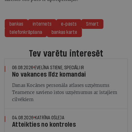
bankas
internets
e-pasts
Smart
telefonkrāpšana
bankas karte
Tev varētu interesēt
06.08.2026
EVELĪNA STIENE, SPECIĀLI IR
No vakances līdz komandai
Danas Kocānes personāla atlases uzņēmums
Teamence savieno īstos uzņēmumus ar īstajiem
cilvēkiem
04.08.2026
KATRĪNA OŠLEJA
Atteikties no kontroles