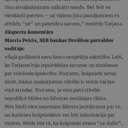
visu atvaļinājumam uzkrāto naudu. Bet šeit es
vienkārši pateicu – uz visiem jūsu jautājumiem es
atbildu “nē” un pabeidzu sarunu,” noslēdz Tatjana.
Eksperta komentārs
Mārcis Pelcis
,
SEB bankas Drošības pārvaldes
vadītājs:
«Šajā gadījumā savu lomu nospēlēja sakritība. Labi,
ka Tatjanai bija iepriekšējas sarunas un zināšanas
par telefonkrāpniecību. Protams, krāpnieki nevar
zināt, kādus maksājumus cilvēks ir veicis vai kur
viņš atrodas. Protams, ja vien pats cilvēks
nepublicē bildes no lidostas sociālajos tīklos.
Mēs bieži vien saņemam klientu jautājumus par to,
no kurienes krāpniekiem var būt informācija par
viņiem. Mēdz būt tā, ka krāpnieki zvana “uz dullo”,