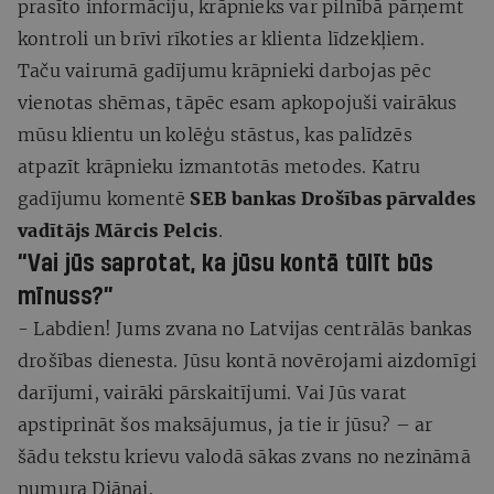
prasīto informāciju, krāpnieks var pilnībā pārņemt
kontroli un brīvi rīkoties ar klienta līdzekļiem.
Taču vairumā gadījumu krāpnieki darbojas pēc
vienotas shēmas, tāpēc esam apkopojuši vairākus
mūsu klientu un kolēģu stāstus, kas palīdzēs
atpazīt krāpnieku izmantotās metodes. Katru
gadījumu komentē
SEB bankas Drošības pārvaldes
vadītājs Mārcis Pelcis
.
“Vai jūs saprotat, ka jūsu kontā tūlīt būs
mīnuss?”
- Labdien! Jums zvana no Latvijas centrālās bankas
drošības dienesta. Jūsu kontā novērojami aizdomīgi
darījumi, vairāki pārskaitījumi. Vai Jūs varat
apstiprināt šos maksājumus, ja tie ir jūsu? – ar
šādu tekstu krievu valodā sākas zvans no nezināmā
numura Diānai.