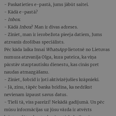
- Paskatieties e-pastā, jums jābūt saitei.
- Kādā e-pastā?
-
Inbox
.
- Kādā
Inbox
? Man ir divas adreses.
- Ziniet, man ir ierobežota pieeja datiem, Jums
atzvanīs drošības speciālists.
Pēc kāda laika Innai
WhatsApp
lietotnē no Lietuvas
numura atzvanīja Olga, kura pateica, ka viņa
pārstāv starptautisku dienestu, kas cīnās pret
naudas atmazgāšanu.
- Ziniet, šobrīd ir ļoti aktivizējušies krāpnieki.
- Jā, zinu, tāpēc banka brīdina, ka nedrīkst
nevienam izpaust savus datus.
- Tieši tā, viss pareizi! Nekādā gadījumā. Un pēc
mūsu informācijas uz jūsu vārda ir atvērts