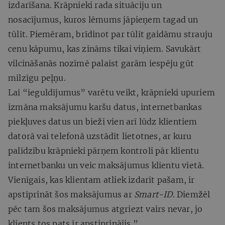
izdarīšana. Krāpnieki rada situāciju un
nosacījumus, kuros lēmums jāpieņem tagad un
tūlīt. Piemēram, brīdinot par tūlīt gaidāmu strauju
cenu kāpumu, kas zināms tikai viņiem. Savukārt
vilcināšanās nozīmē palaist garām iespēju gūt
milzīgu peļņu.
Lai “ieguldījumus” varētu veikt, krāpnieki upuriem
izmāna maksājumu karšu datus, internetbankas
piekļuves datus un bieži vien arī lūdz klientiem
datorā vai telefonā uzstādīt lietotnes, ar kuru
palīdzību krāpnieki pārņem kontroli pār klientu
internetbanku un veic maksājumus klientu vietā.
Vienīgais, kas klientam atliek izdarīt pašam, ir
apstiprināt šos maksājumus ar
Smart-ID
. Diemžēl
pēc tam šos maksājumus atgriezt vairs nevar, jo
klients tos pats ir apstiprinājis.”