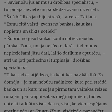
- Savienošu jūs ar mūsu drošības speciālistu, –
turpināja sieviete un pārslēdza zvanu uz vīrieti.
“Šajā brīdī es jau biju stresā,” atceras Tatjana.
“Esmu citā valstī, zvans no bankas, kaut kas
nopietns un slikts notiek!”
- Šobrīd no jūsu bankas konta notiek naudas
pārskaitīšana, un, ja ne jūs to darāt, tad mums
nepieciešami jūsu dati, lai šo darījumu apturētu, –
ātri un ļoti pārliecinoši turpināja “drošības
specialists”.
“Tikai tad es atjēdzos, ka kaut kas nav kārtībā. Es
domāju - ja man nebūtu radiniece, kura pati strādā
bankā un ar kuru mēs jau pirms tam vairākas reizes
runājām par krāpniecības mēģinājumiem, tad es
noteikti atklātu visus datus, visu, ko vien iespējams
apstiprinātu ar
Smart-ID
un, visdrīzāk, pazaudētu