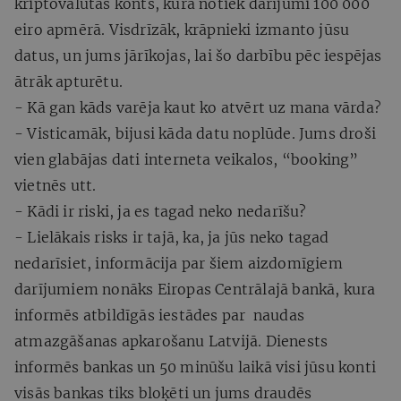
kriptovalūtas konts, kurā notiek darījumi 100 000
eiro apmērā. Visdrīzāk, krāpnieki izmanto jūsu
datus, un jums jārīkojas, lai šo darbību pēc iespējas
ātrāk apturētu.
- Kā gan kāds varēja kaut ko atvērt uz mana vārda?
- Visticamāk, bijusi kāda datu noplūde. Jums droši
vien glabājas dati interneta veikalos, “booking”
vietnēs utt.
- Kādi ir riski, ja es tagad neko nedarīšu?
- Lielākais risks ir tajā, ka, ja jūs neko tagad
nedarīsiet, informācija par šiem aizdomīgiem
darījumiem nonāks Eiropas Centrālajā bankā, kura
informēs atbildīgās iestādes par naudas
atmazgāšanas apkarošanu Latvijā. Dienests
informēs bankas un 50 minūšu laikā visi jūsu konti
visās bankas tiks bloķēti un jums draudēs