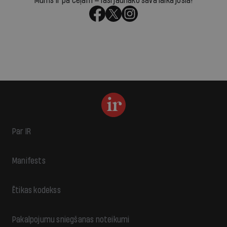
Mums ir pa ceļam — lasi jaunāko savā laika joslā!
Par IR
Manifests
Ētikas kodekss
Pakalpojumu sniegšanas noteikumi