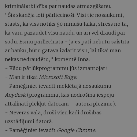
kriminālatbildība par naudas atmazgāšanu.
“Šis skanēja ļoti pārliecinoši. Visi tie nosaukumi,
stāsts, ka viss notiks 50 minūšu laikā, stress no tā,
ka varu pazaudēt visu naudu un arī vēl draudi par
sodu. Esmu pārliecināta - ja es pati nebūtu saistīta
ar banku, būtu gatava izdarīt visu, lai tikai man
nekas nedraudētu,” komentē Inna.
- Kādu pārlūkprogrammu jūs izmantojat?
- Man ir tikai
Microsoft Edge
.
- Pamēģiniet ievadīt meklētajā nosaukumu
Anydesk
(programma, kas nodrošina iespēju
attālināti piekļūt datoram – autora piezīme).
- Neveras vaļā, droši vien kādi drošības
uzstādījumi datorā.
- Pamēģiniet ievadīt
Google Chrome
.