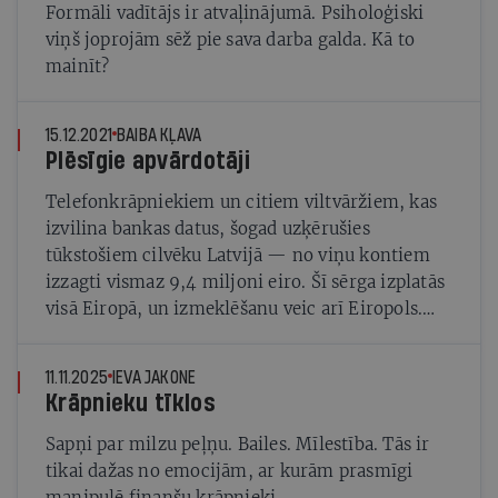
Formāli vadītājs ir atvaļinājumā. Psiholoģiski
viņš joprojām sēž pie sava darba galda. Kā to
mainīt?
15.12.2021
BAIBA KĻAVA
Plēsīgie apvārdotāji
Telefonkrāpniekiem un citiem viltvāržiem, kas
izvilina bankas datus, šogad uzķērušies
tūkstošiem cilvēku Latvijā — no viņu kontiem
izzagti vismaz 9,4 miljoni eiro. Šī sērga izplatās
visā Eiropā, un izmeklēšanu veic arī Eiropols.
Kāpēc krāpnieki joprojām nav noķerti, un kā
pasargāt savu naudu?
11.11.2025
IEVA JAKONE
Krāpnieku tīklos
Sapņi par milzu peļņu. Bailes. Mīlestība. Tās ir
tikai dažas no emocijām, ar kurām prasmīgi
manipulē finanšu krāpnieki