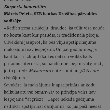
Eksperta komentārs
Mārcis Pelcis
,
SEB bankas Drošības pārvaldes
vadītājs:
«Radīt stresa situāciju, draudot, ka tūlīt visa nauda
no konta kaut kur pazudīs, ir tradicionāla pieeja.
Cilvēkiem jāsaprot, ka bez viņu apstiprinājuma
maksājumi nav iespējami. Un pat gadījumos, ja
kaut kur ir izkrāpti kartes dati un veikts kāds
pirkums internetā, šo naudu ir iespējams atgriezt,
jo to paredz
Mastercard
noteikumi un
3D Secure
risinājums.
Savukārt, ja maksājums ir apstiprināts ar kodu
kalkulatoru vai
Smart-ID
, to principā vairs nav
iespējams “atgriezt”. Tāpēc nekādā gadījumā
nedrīkst apstiprināt darījumus, ko jūs paši neesat