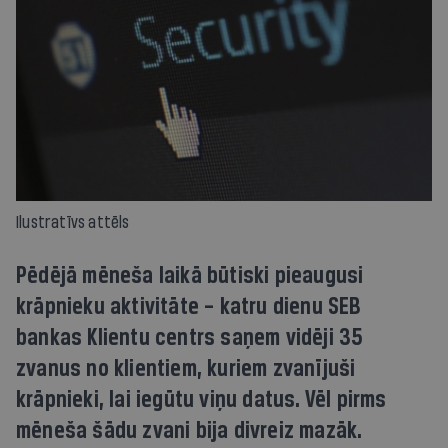
Ilustratīvs attēls
Pēdējā mēneša laikā būtiski pieaugusi
krāpnieku aktivitāte – katru dienu SEB
bankas Klientu centrs saņem vidēji 35
zvanus no klientiem, kuriem zvanījuši
krāpnieki, lai iegūtu viņu datus. Vēl pirms
mēneša šādu zvani bija divreiz mazāk.