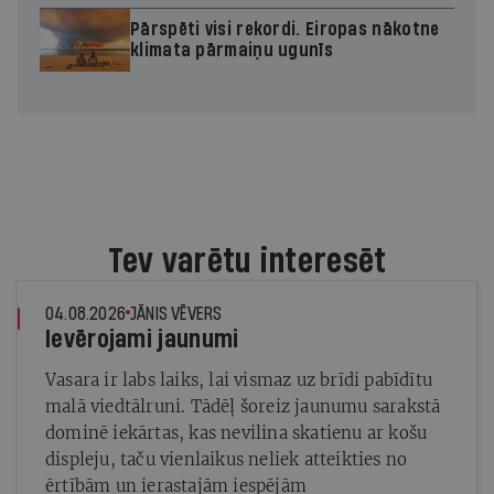
Pārspēti visi rekordi. Eiropas nākotne
klimata pārmaiņu ugunīs
Tev varētu interesēt
04.08.2026
JĀNIS VĒVERS
Ievērojami jaunumi
Vasara ir labs laiks, lai vismaz uz brīdi pabīdītu
malā viedtālruni. Tādēļ šoreiz jaunumu sarakstā
dominē iekārtas, kas nevilina skatienu ar košu
displeju, taču vienlaikus neliek atteikties no
ērtībām un ierastajām iespējām