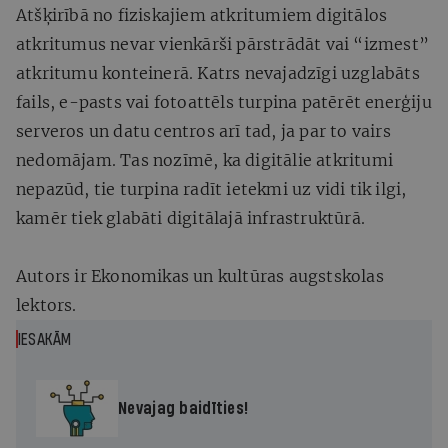
Atšķirībā no fiziskajiem atkritumiem digitālos
atkritumus nevar vienkārši pārstrādāt vai “izmest”
atkritumu konteinerā. Katrs nevajadzīgi uzglabāts
fails, e-pasts vai fotoattēls turpina patērēt enerģiju
serveros un datu centros arī tad, ja par to vairs
nedomājam. Tas nozīmē, ka digitālie atkritumi
nepazūd, tie turpina radīt ietekmi uz vidi tik ilgi,
kamēr tiek glabāti digitālajā infrastruktūrā.
Autors ir Ekonomikas un kultūras augstskolas
lektors.
IESAKĀM
Nevajag baidīties!