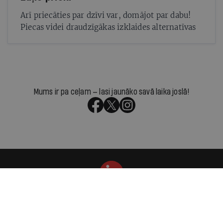
Arī priecāties par dzīvi var, domājot par dabu!
Piecas videi draudzīgākas izklaides alternatīvas
Mums ir pa ceļam — lasi jaunāko savā laika joslā!
Par IR