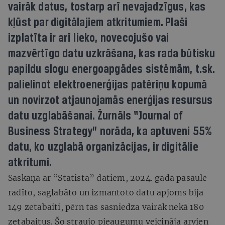
vairāk datus, tostarp arī nevajadzīgus, kas
kļūst par digitālajiem atkritumiem. Plaši
izplatīta ir arī lieko, novecojušo vai
mazvērtīgo datu uzkrāšana, kas rada būtisku
papildu slogu energoapgādes sistēmām, t.sk.
palielinot elektroenerģijas patēriņu kopumā
un novirzot atjaunojamās enerģijas resursus
datu uzglabāšanai. Žurnāls “Journal of
Business Strategy” norāda, ka aptuveni 55%
datu, ko uzglabā organizācijas, ir digitālie
atkritumi.
Saskaņā ar “Statista” datiem, 2024. gadā pasaulē
radīto, saglabāto un izmantoto datu apjoms bija
149 zetabaiti, pērn tas sasniedza vairāk nekā 180
zetabaitus. Šo straujo pieaugumu veicināja arvien