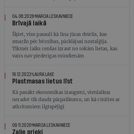
04.08.2026
MARIJA LESKAVNIECE
Brīvajā laikā
Šķiet, visu pasauli kā lina jūras dvielis, kas
smaržo pēc bērnības, pārklājusi nostalģija.
Tikmēr laiks cenšas izraut no rokām lietas, kas
vairs nav piederīgas mūsdienām
19.12.2022
LAURA LAĶE
Plastmasas lietus līst
Kā panākt ekonomikas izaugsmi, vienlaikus
neradot tik daudz pārpalikumu, un kā cīnīties ar
atkritumiem ilgtspējīgi
09.11.2020
MARIJA LESKAVNIECE
Zaļie prieki