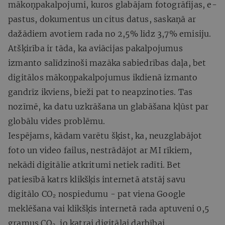
mākoņpakalpojumi, kuros glabājam fotogrāfijas, e-
pastus, dokumentus un citus datus, saskaņā ar
dažādiem avotiem rada no 2,5% līdz 3,7% emisiju.
Atšķirība ir tāda, ka aviācijas pakalpojumus
izmanto salīdzinoši mazāka sabiedrības daļa, bet
digitālos mākoņpakalpojumus ikdienā izmanto
gandrīz ikviens, bieži pat to neapzinoties. Tas
nozīmē, ka datu uzkrāšana un glabāšana kļūst par
globālu vides problēmu.
Iespējams, kādam varētu šķist, ka, neuzglabājot
foto un video failus, nestrādājot ar MI rīkiem,
nekādi digitālie atkritumi netiek radīti. Bet
patiesībā katrs klikšķis internetā atstāj savu
digitālo CO₂ nospiedumu - pat viena Google
meklēšana vai klikšķis internetā rada aptuveni 0,5
gramus CO₂, jo katrai digitālai darbībai