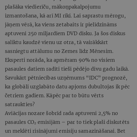
plašāka viedierīču, mākoņpakalpojumu
izmantošana, kā arī MI rīki. Lai saprastu mērogu,
jāņem vērā, ka viens zetabaits ir pielīdzināms
aptuveni 250 miljardiem DVD disku. Ja šos diskus
saliktu kaudzē vienu uz otra, tā vairākkārt
sasniegtu attālumu no Zemes līdz Mēnesim.
Eksperti norāda, ka apmēram 90% no visiem
pasaules datiem radīti tieši pēdējo divu gadu laikā.
Savukārt pētniecības uzņēmums “IDC” prognozē,
ka globāli uzglabāto datu apjoms dubultojas ik pēc
četriem gadiem. Kāpēc par to būtu vērts
satraukties?
Aviācijas nozare šobrīd rada aptuveni 2,5% no
pasaules CO₂ emisijām – par to tiek plaši diskutēts
un meklēti risinājumi emisiju samazināšanai. Bet