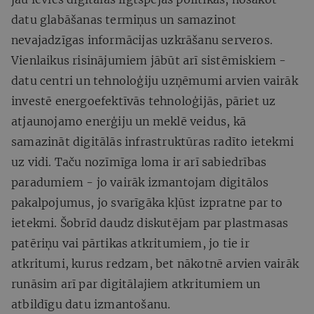
datu glabāšanas termiņus un samazinot
nevajadzīgas informācijas uzkrāšanu serveros.
Vienlaikus risinājumiem jābūt arī sistēmiskiem -
datu centri un tehnoloģiju uzņēmumi arvien vairāk
investē energoefektīvās tehnoloģijās, pāriet uz
atjaunojamo enerģiju un meklē veidus, kā
samazināt digitālās infrastruktūras radīto ietekmi
uz vidi. Taču nozīmīga loma ir arī sabiedrības
paradumiem - jo vairāk izmantojam digitālos
pakalpojumus, jo svarīgāka kļūst izpratne par to
ietekmi. Šobrīd daudz diskutējam par plastmasas
patēriņu vai pārtikas atkritumiem, jo tie ir
atkritumi, kurus redzam, bet nākotnē arvien vairāk
runāsim arī par digitālajiem atkritumiem un
atbildīgu datu izmantošanu.